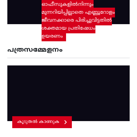
ഓഫീസുകളിൽനിന്നും
മുന്നറിയിപ്പില്ലാതെ എണ്ണൂറോളം
ജീവനക്കാരെ പിരിച്ചുവിട്ടതിൽ‌
ശക്തമായ പ്രതിഷേധം
ഉയരണം
പത്രസമ്മേളനം
കൂടുതൽ കാണുക