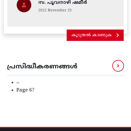
സ. പൂവനാഴി ഷമീർ
2022 November 23
കൂടുതൽ കാണുക
പ്രസിദ്ധീകരണങ്ങൾ
Pagination
Previous page
‹‹
Page 67