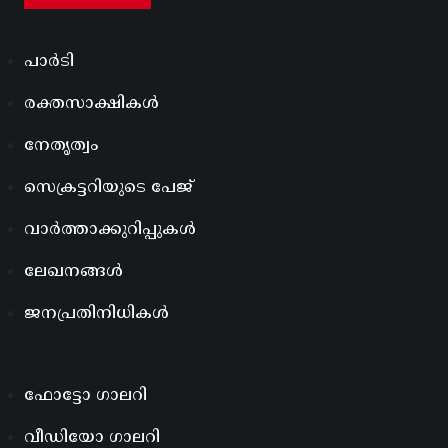
പാർടി
രക്തസാക്ഷികൾ
നേതൃത്വം
സെക്രട്ടറിയുടെ പേജ്
വാർത്താക്കുറിപ്പുകൾ
ലേഖനങ്ങൾ
ജനപ്രതിനിധികൾ
ഫോട്ടോ ഗാലറി
വീഡിയോ ഗാലറി