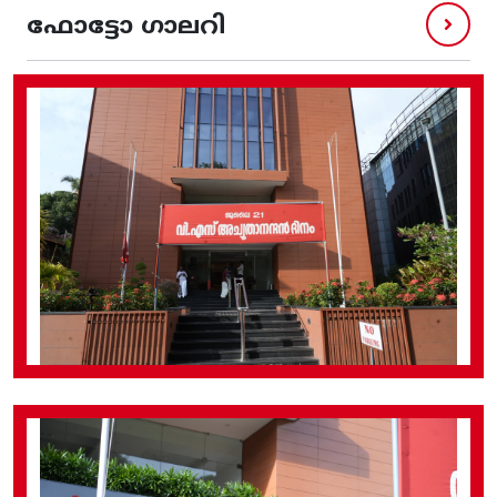
ഫോട്ടോ ഗാലറി