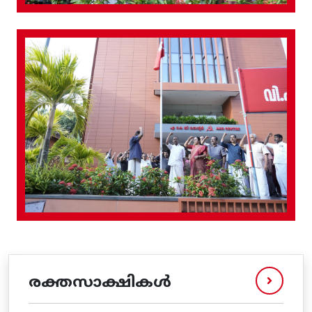
രക്തസാക്ഷികൾ