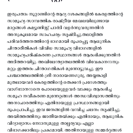
ഇരുപതാം നൂറ്റാണ്ടിന്റെ ആദ്യ ദശകങ്ങളിൽ കേരളത്തിന്റെ
സാമൂഹ്യ-സാമ്പത്തിക രാഷ്ട്രീയ മേഖലയിലുണ്ടായ
മാറ്റങ്ങൾ കമ്യൂണിസ്റ്റ് പാർടി വളർന്നുവരുന്നതിൻ
അനുകൂലമായ സാഹചര്യം സൃഷ്ടിച്ചു.തലാളിത്ത
പരിവർത്തനത്തിന്റെ ഭാഗമായി രൂപപ്പെട്ട ആധുനിക
ചിന്താരീതികൾ വിവിധ സാമൂഹ്യ വിഭാഗങ്ങളിൽ
സാമൂഹ്യപരിഷ്കരണ പ്രസ്ഥാനങ്ങൾ ആരംഭിക്കുന്നതിൻ
അടിത്തറയിട്ടു. അഖിലേന്ത്യാതലത്തിൽ വിവേകാനന്ദനും
മറ്റും ഇത്തരം ചിന്താഗതികൾ മുന്നോട്ടുവച്ചു. ഈ
പശ്ചാത്തലത്തിൽ ശ്രീ നാരായണഗുരു, അയ്യങ്കാളി
മുതലായവർ കേരളത്തിന്റെ തെക്കൻ പ്രദേശത്തും
വാഗ്ഭടാനന്ദനെ പോലെയുള്ളവർ വടക്കും ആരംഭിച്ച
സമൂഹ നവീകരണ മുന്നേറ്റങ്ങൾ അന്ധവിശ്വാസത്തിനും
അനാചാരത്തിനും എതിരായുള്ള പ്രസ്ഥാനങ്ങളായി
രൂപംപ്രാപിച്ചു. ഇവ ജനങ്ങളിൽ വമ്പിച്ച ചലനം സൃഷ്ടിച്ചു.
അയിത്തത്തിനും ജാതീയതയ്ക്കും എതിരായും, ആധുനിക
വിദ്യാഭ്യാസം നേടാനുമുള്ള താല്പര്യവും എല്ലാ
വിഭാഗക്കാരിലും പ്രകടമായി. അതിനായുള്ള സമ്മർദ്ദങ്ങൾ