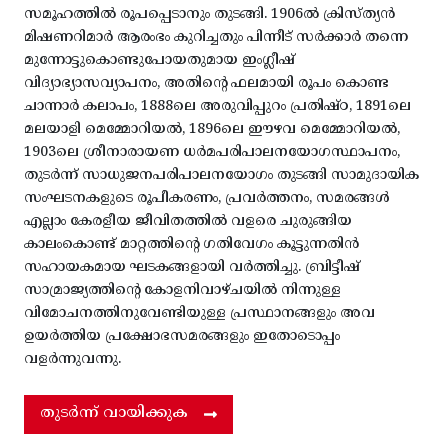
സമൂഹത്തിൽ രൂപപ്പെടാനും തുടങ്ങി. 1906ൽ ക്രിസ്ത്യൻ
മിഷണറിമാർ ആരംഭം കുറിച്ചതും പിന്നീട് സർക്കാർ തന്നെ
മുന്നോട്ടുകൊണ്ടുപോയതുമായ ഇംഗ്ലീഷ്
വിദ്യാഭ്യാസവ്യാപനം, അതിന്റെ ഫലമായി രൂപം കൊണ്ട
ചാന്നാർ കലാപം, 1888ലെ അരുവിപ്പുറം പ്രതിഷ്ഠ, 1891ലെ
മലയാളി മെമ്മോറിയൽ, 1896ലെ ഈഴവ മെമ്മോറിയൽ,
1903ലെ ശ്രീനാരായണ ധർമപരിപാലനയോഗസ്ഥാപനം,
തുടർന്ന് സാധുജനപരിപാലനയോഗം തുടങ്ങി സാമുദായിക
സംഘടനകളുടെ രൂപീകരണം, പ്രവർത്തനം, സമരങ്ങൾ
എല്ലാം കേരളീയ ജീവിതത്തിൽ വളരെ ചുരുങ്ങിയ
കാലംകൊണ്ട് മാറ്റത്തിന്റെ ഗതിവേഗം കൂട്ടുന്നതിൻ
സഹായകമായ ഘടകങ്ങളായി വർത്തിച്ചു. ബ്രിട്ടീഷ്
സാമ്രാജ്യത്തിന്റെ കോളനിവാഴ്ചയിൽ നിന്നുള്ള
വിമോചനത്തിനുവേണ്ടിയുള്ള പ്രസ്ഥാനങ്ങളും അവ
ഉയർത്തിയ പ്രക്ഷോഭസമരങ്ങളും ഇതോടൊപ്പം
വളർന്നുവന്നു.
തുടർന്ന് വായിക്കുക