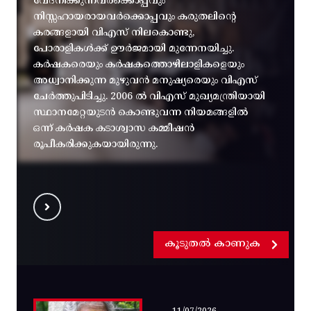
വേദനിക്കുന്നവർക്കൊപ്പവും
നിസ്സഹായരായവർക്കൊപ്പവും കരുതലിന്റെ
കരങ്ങളായി വിഎസ് നിലകൊണ്ടു,
പോരാളികൾക്ക് ഊർജമായി മുന്നേനയിച്ചു.
കർഷകരെയും കർഷകത്തൊഴിലാളികളെയും
അധ്വാനിക്കുന്ന മുഴുവൻ മനുഷ്യരെയും വിഎസ്
ചേർത്തുപിടിച്ചു. 2006 ൽ വിഎസ് മുഖ്യമന്ത്രിയായി
സ്ഥാനമേറ്റയുടൻ കൊണ്ടുവന്ന നിയമങ്ങളിൽ
ഒന്ന് കർഷക കടാശ്വാസ കമ്മീഷൻ
രൂപീകരിക്കുകയായിരുന്നു.
കൂടുതൽ കാണുക