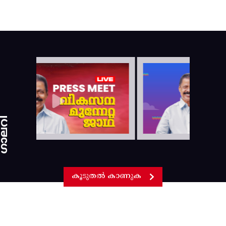
ാലറി
കൂടുതൽ കാണുക