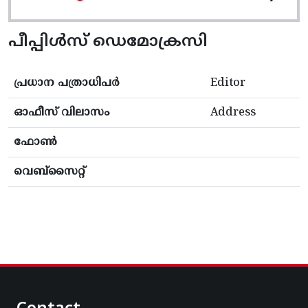
പീപ്പിൾസ് ഡെമോക്രസി
പ്രധാന പത്രാധിപർ
Editor
ഓഫീസ് വിലാസം
Address
ഫോൺ
വെബ്സൈറ്റ്