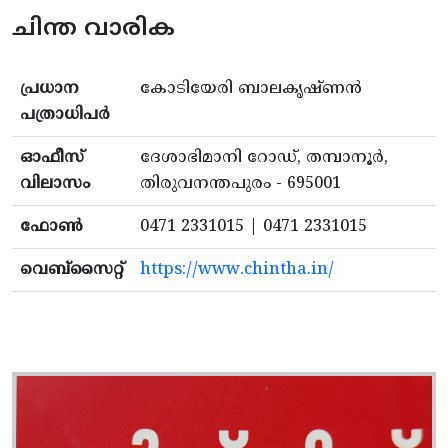
ചിന്ത വാരിക
പ്രധാന
കോടിയേരി ബാലകൃഷ്ണൻ
പത്രാധിപർ
ഓഫീസ്
ദേശാഭിമാനി റോഡ്, തമ്പാനൂർ,
വിലാസം
തിരുവനന്തപുരം - 695001
ഫോൺ
0471 2331015 | 0471 2331015
വെബ്സൈറ്റ്
https://www.chintha.in/