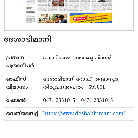
ദേശാഭിമാനി
പ്രധാന
കോടിയേരി ബാലകൃഷ്ണൻ
പത്രാധിപർ
ഓഫീസ്
ദേശാഭിമാനി റോഡ്, തമ്പാനൂർ,
വിലാസം
തിരുവനന്തപുരം - 695001
ഫോൺ
0471 2331015 | 0471 2331015
വെബ്സൈറ്റ്
https://www.deshabhimani.com/