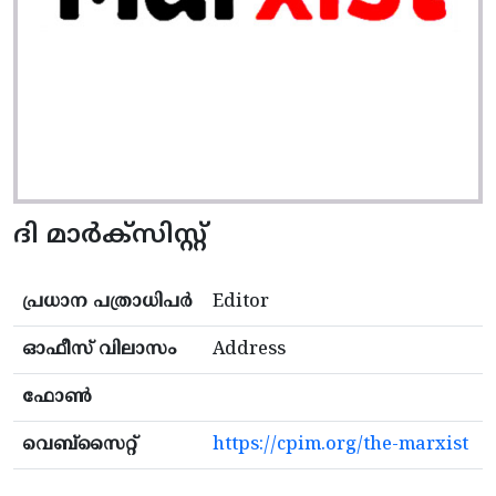
ദി മാർക്സിസ്റ്റ്
പ്രധാന പത്രാധിപർ
Editor
ഓഫീസ് വിലാസം
Address
ഫോൺ
വെബ്സൈറ്റ്
https://cpim.org/the-marxist