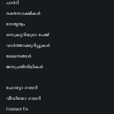
പാർടി
രക്തസാക്ഷികൾ
നേതൃത്വം
സെക്രട്ടറിയുടെ പേജ്
വാർത്താക്കുറിപ്പുകൾ
ലേഖനങ്ങൾ
ജനപ്രതിനിധികൾ
ഫോട്ടോ ഗാലറി
വീഡിയോ ഗാലറി
Contact Us