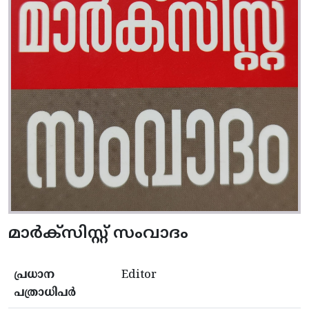
മാർക്സിസ്റ്റ് സംവാദം
പ്രധാന
Editor
പത്രാധിപർ