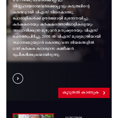
വേദനിക്കുന്നവർക്കൊപ്പവും
നിസ്സഹായരായവർക്കൊപ്പവും കരുതലിന്റെ
കരങ്ങളായി വിഎസ് നിലകൊണ്ടു,
പോരാളികൾക്ക് ഊർജമായി മുന്നേനയിച്ചു.
കർഷകരെയും കർഷകത്തൊഴിലാളികളെയും
അധ്വാനിക്കുന്ന മുഴുവൻ മനുഷ്യരെയും വിഎസ്
ചേർത്തുപിടിച്ചു. 2006 ൽ വിഎസ് മുഖ്യമന്ത്രിയായി
സ്ഥാനമേറ്റയുടൻ കൊണ്ടുവന്ന നിയമങ്ങളിൽ
ഒന്ന് കർഷക കടാശ്വാസ കമ്മീഷൻ
രൂപീകരിക്കുകയായിരുന്നു.
കൂടുതൽ കാണുക