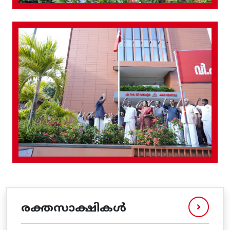
രക്തസാക്ഷികൾ