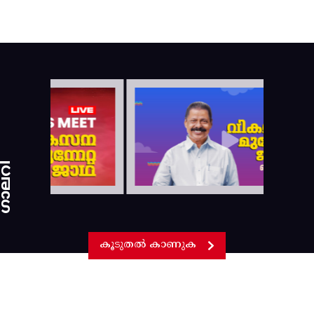
ാലറി
കൂടുതൽ കാണുക