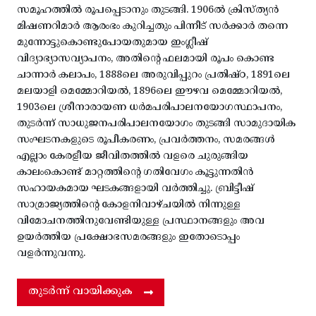
സമൂഹത്തിൽ രൂപപ്പെടാനും തുടങ്ങി. 1906ൽ ക്രിസ്ത്യൻ
മിഷണറിമാർ ആരംഭം കുറിച്ചതും പിന്നീട് സർക്കാർ തന്നെ
മുന്നോട്ടുകൊണ്ടുപോയതുമായ ഇംഗ്ലീഷ്
വിദ്യാഭ്യാസവ്യാപനം, അതിന്റെ ഫലമായി രൂപം കൊണ്ട
ചാന്നാർ കലാപം, 1888ലെ അരുവിപ്പുറം പ്രതിഷ്ഠ, 1891ലെ
മലയാളി മെമ്മോറിയൽ, 1896ലെ ഈഴവ മെമ്മോറിയൽ,
1903ലെ ശ്രീനാരായണ ധർമപരിപാലനയോഗസ്ഥാപനം,
തുടർന്ന് സാധുജനപരിപാലനയോഗം തുടങ്ങി സാമുദായിക
സംഘടനകളുടെ രൂപീകരണം, പ്രവർത്തനം, സമരങ്ങൾ
എല്ലാം കേരളീയ ജീവിതത്തിൽ വളരെ ചുരുങ്ങിയ
കാലംകൊണ്ട് മാറ്റത്തിന്റെ ഗതിവേഗം കൂട്ടുന്നതിൻ
സഹായകമായ ഘടകങ്ങളായി വർത്തിച്ചു. ബ്രിട്ടീഷ്
സാമ്രാജ്യത്തിന്റെ കോളനിവാഴ്ചയിൽ നിന്നുള്ള
വിമോചനത്തിനുവേണ്ടിയുള്ള പ്രസ്ഥാനങ്ങളും അവ
ഉയർത്തിയ പ്രക്ഷോഭസമരങ്ങളും ഇതോടൊപ്പം
വളർന്നുവന്നു.
തുടർന്ന് വായിക്കുക