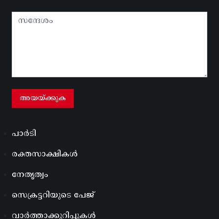
പാർടി
രക്തസാക്ഷികൾ
നേതൃത്വം
സെക്രട്ടറിയുടെ പേജ്
വാർത്താക്കുറിപ്പുകൾ