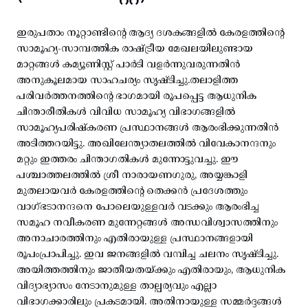
ഇരുപതാം നൂറ്റാണ്ടിന്റെ ആദ്യ ദശകങ്ങളിൽ കേരളത്തിന്റെ
സാമൂഹ്യ-സാമ്പത്തിക രാഷ്ട്രീയ മേഖലയിലുണ്ടായ
മാറ്റങ്ങൾ കമ്യൂണിസ്റ്റ് പാർടി വളർന്നുവരുന്നതിൻ
അനുകൂലമായ സാഹചര്യം സൃഷ്ടിച്ചു.തലാളിത്ത
പരിവർത്തനത്തിന്റെ ഭാഗമായി രൂപപ്പെട്ട ആധുനിക
ചിന്താരീതികൾ വിവിധ സാമൂഹ്യ വിഭാഗങ്ങളിൽ
സാമൂഹ്യപരിഷ്കരണ പ്രസ്ഥാനങ്ങൾ ആരംഭിക്കുന്നതിൻ
അടിത്തറയിട്ടു. അഖിലേന്ത്യാതലത്തിൽ വിവേകാനന്ദനും
മറ്റും ഇത്തരം ചിന്താഗതികൾ മുന്നോട്ടുവച്ചു. ഈ
പശ്ചാത്തലത്തിൽ ശ്രീ നാരായണഗുരു, അയ്യങ്കാളി
മുതലായവർ കേരളത്തിന്റെ തെക്കൻ പ്രദേശത്തും
വാഗ്ഭടാനന്ദനെ പോലെയുള്ളവർ വടക്കും ആരംഭിച്ച
സമൂഹ നവീകരണ മുന്നേറ്റങ്ങൾ അന്ധവിശ്വാസത്തിനും
അനാചാരത്തിനും എതിരായുള്ള പ്രസ്ഥാനങ്ങളായി
രൂപംപ്രാപിച്ചു. ഇവ ജനങ്ങളിൽ വമ്പിച്ച ചലനം സൃഷ്ടിച്ചു.
അയിത്തത്തിനും ജാതീയതയ്ക്കും എതിരായും, ആധുനിക
വിദ്യാഭ്യാസം നേടാനുമുള്ള താല്പര്യവും എല്ലാ
വിഭാഗക്കാരിലും പ്രകടമായി. അതിനായുള്ള സമ്മർദ്ദങ്ങൾ