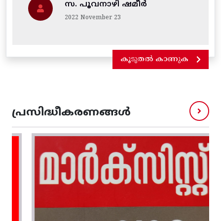
സ. പൂവനാഴി ഷമീർ
2022 November 23
കൂടുതൽ കാണുക
പ്രസിദ്ധീകരണങ്ങൾ