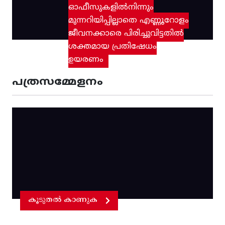
ഓഫീസുകളിൽനിന്നും
മുന്നറിയിപ്പില്ലാതെ എണ്ണൂറോളം
ജീവനക്കാരെ പിരിച്ചുവിട്ടതിൽ‌
ശക്തമായ പ്രതിഷേധം
ഉയരണം
പത്രസമ്മേളനം
കൂടുതൽ കാണുക