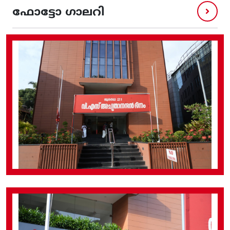
ഫോട്ടോ ഗാലറി