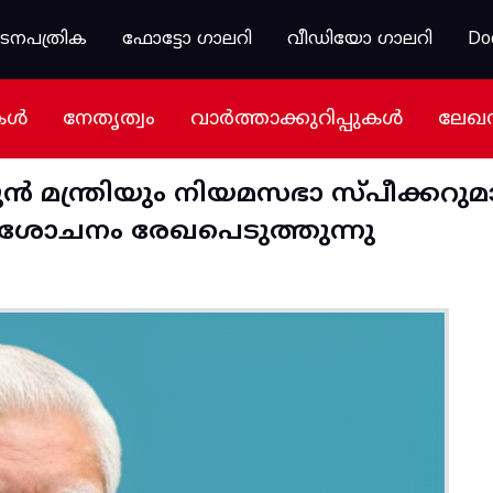
കടനപത്രിക
ഫോട്ടോ ഗാലറി
വീഡിയോ ഗാലറി
Do
കൾ
നേതൃത്വം
വാർത്താക്കുറിപ്പുകൾ
ലേഖ
 മന്ത്രിയും നിയമസഭാ സ്പീക്കറുമാ
നുശോചനം രേഖപെടുത്തുന്നു