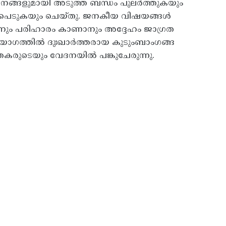
ജനങ്ങളുമായി അടുത്ത ബന്ധം പുലർത്തുകയും
ഇടപെടുകയും ചെയ്തു. ജനകീയ വിഷയങ്ങൾ
നും പരിഹാരം കാണാനും അദ്ദേഹം ജാഗ്രത
െ വിയോഗത്തിൽ ദുഃഖാർത്തരായ കുടുംബാംഗങ്ങ
തകരുടെയും വേദനയിൽ പങ്കുചേരുന്നു.