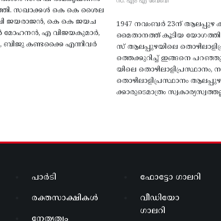
സ. എം എ ബേബി
്തി. സഖാക്കൾ കെ കെ ശൈല
എം വി ജയരാജൻ, കെ കെ ജയച
1947 നവംബർ 23ന് ആലപ്പുഴ കിട
 എൻ മോഹനൻ, എ വിജയകുമാർ,
മൈതാനത്ത്‌ കൂടിയ യോഗത്
ബിജു കണ്ടക്കൈ എന്നിവർ
സ് ആലപ്പുഴയിലെ തൊഴിലാളിപ
ത്തെക്കുറിച്ച് ഇങ്ങനെ പറഞ്ഞ
യിലെ തൊഴിലാളിപ്രസ്ഥാനം, നാ
തൊഴിലാളിപ്രസ്ഥാനം ആലപ്പുഴ
ക്കാരുടെമാത്രം സ്വകാര്യസ്വത്തല്
പാർടി
ഫോട്ടോ ഗാലറി
രക്തസാക്ഷികൾ
വീഡിയോ
ഗാലറി
നേതൃത്വം