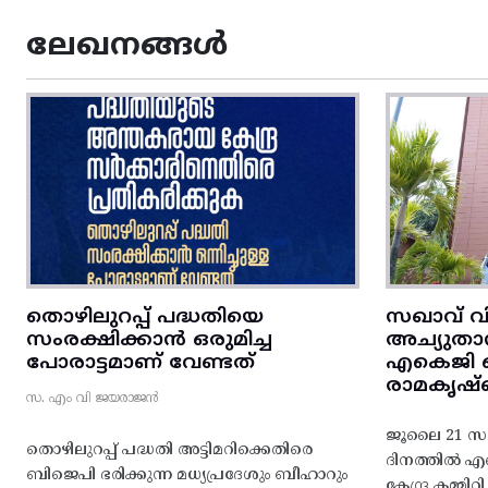
ലേഖനങ്ങൾ
തൊഴിലുറപ്പ് പദ്ധതിയെ
സഖാവ് വ
സംരക്ഷിക്കാൻ ഒരുമിച്ച
അച്യുതാ
പോരാട്ടമാണ് വേണ്ടത്
എകെജി സെ
രാമകൃഷ്
സ. എം വി ജയരാജൻ
ജൂലൈ 21 സഖ
തൊഴിലുറപ്പ് പദ്ധതി അട്ടിമറിക്കെതിരെ
ദിനത്തിൽ 
ബിജെപി ഭരിക്കുന്ന മധ്യപ്രദേശും ബീഹാറും
കേന്ദ്ര കമ്മി