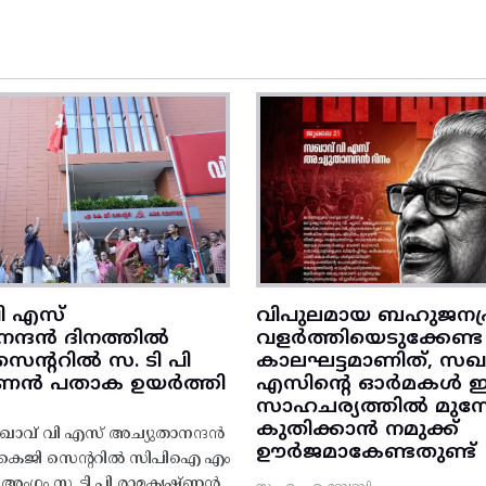
ി എസ്
വിപുലമായ ബഹുജനപ്
നന്ദൻ ദിനത്തിൽ
വളർത്തിയെടുക്കേണ്ട
ന്ററിൽ സ. ടി പി
കാലഘട്ടമാണിത്, സഖാ
‌ണൻ പതാക ഉയർത്തി
എസിന്റെ ഓർമകൾ
സാഹചര്യത്തിൽ മുന്നോട
കുതിക്കാൻ നമുക്ക്
ാവ് വി എസ് അച്യുതാനന്ദൻ
ഊർജമാകേണ്ടതുണ്ട്
എകെജി സെന്ററിൽ സിപിഐ എം
റ്റി അംഗം സ. ടി പി രാമകൃഷ്‌ണൻ