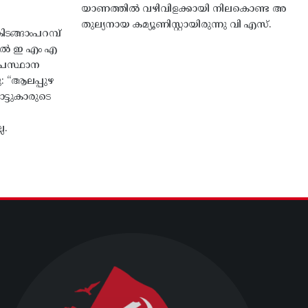
യാണത്തിൽ വഴിവിളക്കായി നിലകൊണ്ട അ
തുല്യനായ കമ്യൂണിസ്റ്റായിരുന്നു വി എസ്.
ങ്ങാംപറമ്പ്‌
തിൽ ഇ എം എ
്രസ്ഥാന
ു: “ആലപ്പുഴ
ട്ടുകാരുടെ
ല.