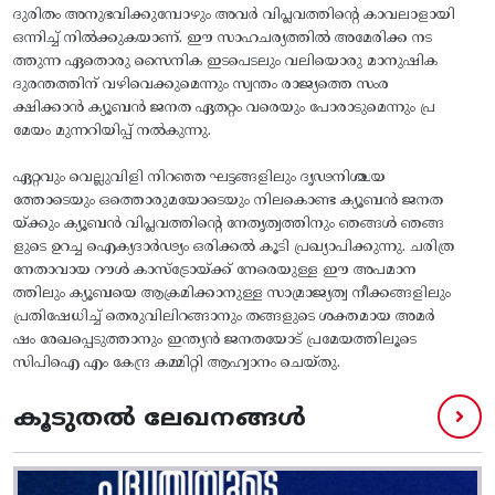
ദുരിതം അനുഭവിക്കുമ്പോഴും അവർ വിപ്ലവത്തിന്റെ കാവലാളായി
ഒന്നിച്ച് നിൽക്കുകയാണ്. ഈ സാഹചര്യത്തിൽ അമേരിക്ക നട
ത്തുന്ന ഏതൊരു സൈനിക ഇടപെടലും വലിയൊരു മാനുഷിക
ദുരന്തത്തിന് വഴിവെക്കുമെന്നും സ്വന്തം രാജ്യത്തെ സംര
ക്ഷിക്കാൻ ക്യൂബൻ ജനത ഏതറ്റം വരെയും പോരാടുമെന്നും പ്ര
മേയം മുന്നറിയിപ്പ് നൽകുന്നു.
ഏറ്റവും വെല്ലുവിളി നിറഞ്ഞ ഘട്ടങ്ങളിലും ദൃഢനിശ്ചയ
ത്തോടെയും ഒത്തൊരുമയോടെയും നിലകൊണ്ട ക്യൂബൻ ജനത
യ്ക്കും ക്യൂബൻ വിപ്ലവത്തിന്റെ നേതൃത്വത്തിനും ഞങ്ങൾ ഞങ്ങ
ളുടെ ഉറച്ച ഐക്യദാർഢ്യം ഒരിക്കൽ കൂടി പ്രഖ്യാപിക്കുന്നു. ചരിത്ര
നേതാവായ റൗൾ കാസ്ട്രോയ്ക്ക് നേരെയുള്ള ഈ അപമാന
ത്തിലും ക്യൂബയെ ആക്രമിക്കാനുള്ള സാമ്രാജ്യത്വ നീക്കങ്ങളിലും
പ്രതിഷേധിച്ച് തെരുവിലിറങ്ങാനും തങ്ങളുടെ ശക്തമായ അമർ
ഷം രേഖപ്പെടുത്താനും ഇന്ത്യൻ ജനതയോട് പ്രമേയത്തിലൂടെ
സിപിഐ എം കേന്ദ്ര കമ്മിറ്റി ആഹ്വാനം ചെയ്തു.
കൂടുതൽ ലേഖനങ്ങൾ