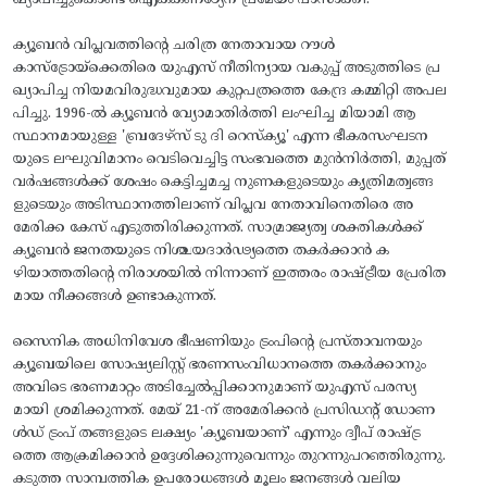
ക്യൂബൻ വിപ്ലവത്തിന്റെ ചരിത്ര നേതാവായ റൗൾ
കാസ്ട്രോയ്ക്കെതിരെ യുഎസ് നീതിന്യായ വകുപ്പ് അടുത്തിടെ പ്ര
ഖ്യാപിച്ച നിയമവിരുദ്ധവുമായ കുറ്റപത്രത്തെ കേന്ദ്ര കമ്മിറ്റി അപല
പിച്ചു. 1996-ൽ ക്യൂബൻ വ്യോമാതിർത്തി ലംഘിച്ച മിയാമി ആ
സ്ഥാനമായുള്ള 'ബ്രദേഴ്സ് ടു ദി റെസ്ക്യൂ' എന്ന ഭീകരസംഘടന
യുടെ ലഘുവിമാനം വെടിവെച്ചിട്ട സംഭവത്തെ മുൻനിർത്തി, മുപ്പത്
വർഷങ്ങൾക്ക് ശേഷം കെട്ടിച്ചമച്ച നുണകളുടെയും കൃത്രിമത്വങ്ങ
ളുടെയും അടിസ്ഥാനത്തിലാണ് വിപ്ലവ നേതാവിനെതിരെ അ
മേരിക്ക കേസ് എടുത്തിരിക്കുന്നത്. സാമ്രാജ്യത്വ ശക്തികൾക്ക്
ക്യൂബൻ ജനതയുടെ നിശ്ചയദാർഢ്യത്തെ തകർക്കാൻ ക
ഴിയാത്തതിന്റെ നിരാശയിൽ നിന്നാണ് ഇത്തരം രാഷ്ട്രീയ പ്രേരിത
മായ നീക്കങ്ങൾ ഉണ്ടാകുന്നത്.
സൈനിക അധിനിവേശ ഭീഷണിയും ട്രംപിന്റെ പ്രസ്താവനയും
ക്യൂബയിലെ സോഷ്യലിസ്റ്റ് ഭരണസംവിധാനത്തെ തകർക്കാനും
അവിടെ ഭരണമാറ്റം അടിച്ചേൽപ്പിക്കാനുമാണ് യുഎസ് പരസ്യ
മായി ശ്രമിക്കുന്നത്. മേയ് 21-ന് അമേരിക്കൻ പ്രസിഡന്റ് ഡോണ
ൾഡ് ട്രംപ് തങ്ങളുടെ ലക്ഷ്യം 'ക്യൂബയാണ്' എന്നും ദ്വീപ് രാഷ്ട്ര
ത്തെ ആക്രമിക്കാൻ ഉദ്ദേശിക്കുന്നുവെന്നും തുറന്നുപറഞ്ഞിരുന്നു.
കടുത്ത സാമ്പത്തിക ഉപരോധങ്ങൾ മൂലം ജനങ്ങൾ വലിയ