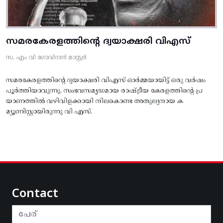
സമരകേരളത്തിൻ്റെ ദ്വയാക്ഷരി വിഎസ്
സ. എം വി ഗോവിന്ദൻ മാസ്റ്റർ
സമരകേരളത്തിൻ്റെ ദ്വയാക്ഷരി വിഎസ് ഓർമ്മയായിട്ട് ഒരു വർഷം
പൂർത്തിയാവുന്നു. സംഭവസമൃദ്ധമായ രാഷ്ട്രീയ കേരളത്തിന്റെ പ്ര
യാണത്തിൽ വഴിവിളക്കായി നിലകൊണ്ട അതുല്യനായ ക
മ്യൂണിസ്റ്റായിരുന്നു വി എസ്.
Contact