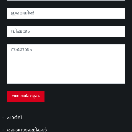
പാർടി
രക്തസാക്ഷികൾ