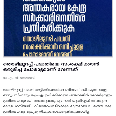
തൊഴിലുറപ്പ് പദ്ധതിയെ സംരക്ഷിക്കാൻ
ഒരുമിച്ച പോരാട്ടമാണ് വേണ്ടത്
സ. എം വി ജയരാജൻ
തൊഴിലുറപ്പ് പദ്ധതി അട്ടിമറിക്കെതിരെ ബിജെപി ഭരിക്കുന്ന മധ്യപ്ര
ദേശും ബീഹാറും ഒപ്പം എഎപി ഭരിക്കുന്ന പഞ്ചാബിൽ കോൺഗ്രസ്സും
പ്രതിഷേധവുമായി രംഗത്തുവന്നു. എന്നാൽ യുഡിഎഫ് ഭരിക്കുന്ന
കേരളം ശനിയാഴ്ച വിജ്ഞാപനമിറക്കുക മാത്രമാണ് ചെയ്തത്. ഒരു
പ്രതിഷേധവും മുഖ്യമന്ത്രിയുടെ ഭാഗത്തുനിന്നുണ്ടായില്ല.