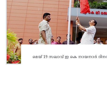
മെയ് 19 സഖാവ് ഇ കെ നായനാർ ദിന