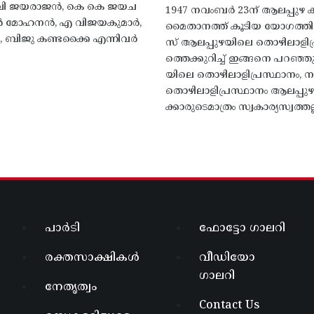
എം വി ജയരാജൻ, കെ കെ ജയച
1947 നവംബർ 23ന് ആലപ്പുഴ കിട
 എൻ മോഹനൻ, എ വിജയകുമാർ,
മൈതാനത്ത്‌ കൂടിയ യോഗത്
ബിജു കണ്ടക്കൈ എന്നിവർ
സ് ആലപ്പുഴയിലെ തൊഴിലാളിപ
ത്തെക്കുറിച്ച് ഇങ്ങനെ പറഞ്ഞ
യിലെ തൊഴിലാളിപ്രസ്ഥാനം, നാ
തൊഴിലാളിപ്രസ്ഥാനം ആലപ്പുഴ
ക്കാരുടെമാത്രം സ്വകാര്യസ്വത്തല്
പാർടി
ഫോട്ടോ ഗാലറി
രക്തസാക്ഷികൾ
വീഡിയോ
ഗാലറി
നേതൃത്വം
Contact Us