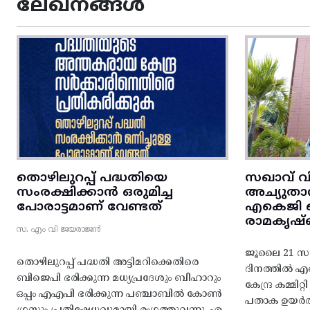
ലേഖനങ്ങൾ
തൊഴിലുറപ്പ് പദ്ധതിയെ
സഖാവ് വ
സംരക്ഷിക്കാൻ ഒരുമിച്ച
അച്യുതാ
പോരാട്ടമാണ് വേണ്ടത്
എകെജി സെ
രാമകൃഷ്
സ. എം വി ജയരാജൻ
ജൂലൈ 21 സഖ
തൊഴിലുറപ്പ് പദ്ധതി അട്ടിമറിക്കെതിരെ
ദിനത്തിൽ 
ബിജെപി ഭരിക്കുന്ന മധ്യപ്രദേശും ബീഹാറും
കേന്ദ്ര കമ്മി
ഒപ്പം എഎപി ഭരിക്കുന്ന പഞ്ചാബിൽ കോൺ
പതാക ഉയർത