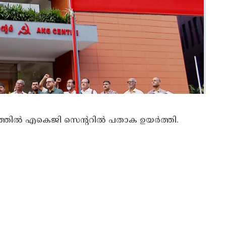
ത്തിൽ എകെജി സെന്ററിൽ പതാക ഉയർത്തി.