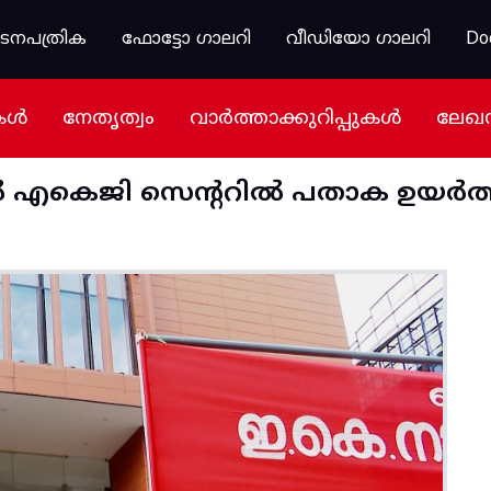
കടനപത്രിക
ഫോട്ടോ ഗാലറി
വീഡിയോ ഗാലറി
Do
കൾ
നേതൃത്വം
വാർത്താക്കുറിപ്പുകൾ
ലേഖ
ൽ എകെജി സെന്ററിൽ പതാക ഉയർത്