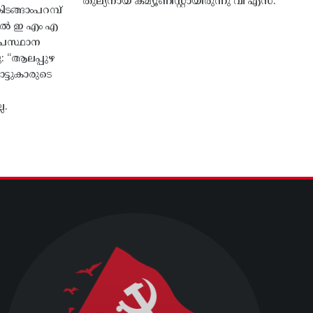
തുല്യനായ കമ്യൂണിസ്റ്റായിരുന്നു വി എസ്.
ങ്ങാംപറമ്പ്‌
തിൽ ഇ എം എ
്രസ്ഥാന
ു: “ആലപ്പുഴ
ട്ടുകാരുടെ
ല.