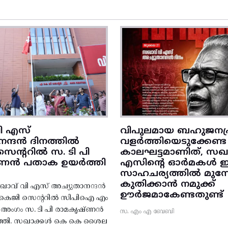
ി എസ്
വിപുലമായ ബഹുജനപ്
നന്ദൻ ദിനത്തിൽ
വളർത്തിയെടുക്കേണ്ട
ന്ററിൽ സ. ടി പി
കാലഘട്ടമാണിത്, സഖാ
‌ണൻ പതാക ഉയർത്തി
എസിന്റെ ഓർമകൾ
സാഹചര്യത്തിൽ മുന്നോട
കുതിക്കാൻ നമുക്ക്
ാവ് വി എസ് അച്യുതാനന്ദൻ
ഊർജമാകേണ്ടതുണ്ട്
എകെജി സെന്ററിൽ സിപിഐ എം
റ്റി അംഗം സ. ടി പി രാമകൃഷ്‌ണൻ
സ. എം എ ബേബി
്തി. സഖാക്കൾ കെ കെ ശൈല