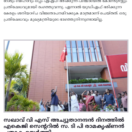
ദേശും ബീഹാറും ഒപ്പം എഎപി ഭരിക്കുന്ന പഞ്ചാബിൽ കോൺഗ്രസ്സും
പ്രതിഷേധവുമായി രംഗത്തുവന്നു. എന്നാൽ യുഡിഎഫ് ഭരിക്കുന്ന
കേരളം ശനിയാഴ്ച വിജ്ഞാപനമിറക്കുക മാത്രമാണ് ചെയ്തത്. ഒരു
പ്രതിഷേധവും മുഖ്യമന്ത്രിയുടെ ഭാഗത്തുനിന്നുണ്ടായില്ല.
സഖാവ് വി എസ് അച്യുതാനന്ദൻ ദിനത്തിൽ
എകെജി സെന്ററിൽ സ. ടി പി രാമകൃഷ്‌ണൻ