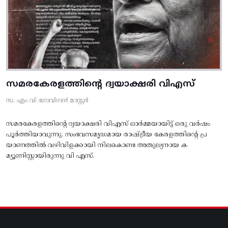
സമരകേരളത്തിൻ്റെ ദ്വയാക്ഷരി വിഎസ്
സ. എം വി ഗോവിന്ദൻ മാസ്റ്റർ
സമരകേരളത്തിൻ്റെ ദ്വയാക്ഷരി വിഎസ് ഓർമ്മയായിട്ട് ഒരു വർഷം
പൂർത്തിയാവുന്നു. സംഭവസമൃദ്ധമായ രാഷ്ട്രീയ കേരളത്തിന്റെ പ്ര
യാണത്തിൽ വഴിവിളക്കായി നിലകൊണ്ട അതുല്യനായ ക
മ്യൂണിസ്റ്റായിരുന്നു വി എസ്.