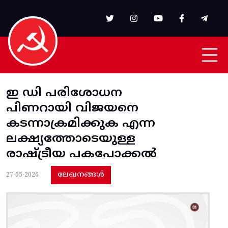
Skip to main content
ഇ ഡി പരിശോധന
പിണറായി വിജയനെ
കടന്നാക്രമിക്കുക എന്ന
ലക്ഷ്യത്തോടെയുള്ള
രാഷ്ട്രീയ പകപോക്കൽ
ലേഖനങ്ങൾ
27-05-2026