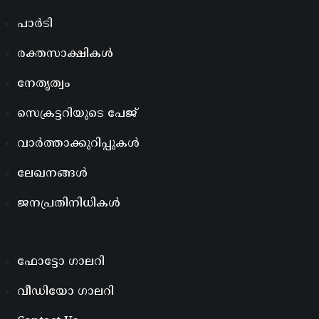
പാർടി
രക്തസാക്ഷികൾ
നേതൃത്വം
സെക്രട്ടറിയുടെ പേജ്
വാർത്താക്കുറിപ്പുകൾ
ലേഖനങ്ങൾ
ജനപ്രതിനിധികൾ
ഫോട്ടോ ഗാലറി
വീഡിയോ ഗാലറി