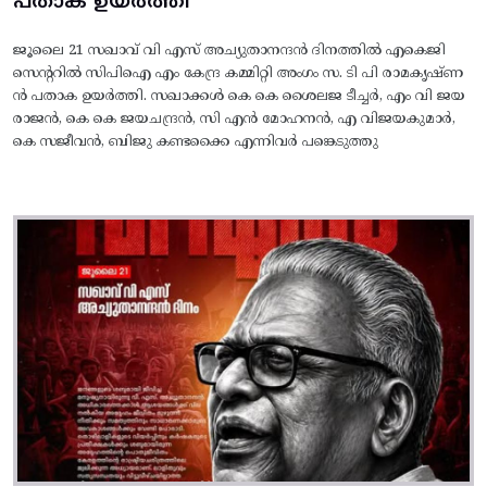
പതാക ഉയർത്തി
ജൂലൈ 21 സഖാവ് വി എസ് അച്യുതാനന്ദൻ ദിനത്തിൽ എകെജി
സെന്ററിൽ സിപിഐ എം കേന്ദ്ര കമ്മിറ്റി അംഗം സ. ടി പി രാമകൃഷ്‌ണ
ൻ പതാക ഉയർത്തി. സഖാക്കൾ കെ കെ ശൈലജ ടീച്ചർ, എം വി ജയ
രാജൻ, കെ കെ ജയചന്ദ്രൻ, സി എൻ മോഹനൻ, എ വിജയകുമാർ,
കെ സജീവൻ, ബിജു കണ്ടക്കൈ എന്നിവർ പങ്കെടുത്തു