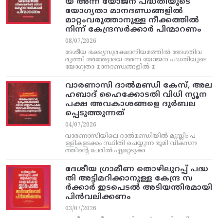
യ അന്ന യോജന പദ്ധതിയുടെ
യോഗ്യതാ മാനദണ്ഡങ്ങളിൽ
മാറ്റംവരുത്താനുള്ള നീക്കത്തിൽ
നിന്ന്‌ കേന്ദ്രസർക്കാർ പിന്മാറണം
08/07/2026
ദേശീയ ഭക്ഷ്യസുരക്ഷാനിയമത്തിൽ ഭേദഗതിവ
രുത്തി അന്ത്യോദയ അന്ന യോജന പദ്ധതിയുടെ
യോഗ്യതാ മാനദണ്ഡങ്ങളിൽ മ
വാരണാസി ദാൽമണ്ഡി കേസ്, അല
ഹബാദ് ഹൈക്കോടതി വിധി ന്യൂന
പക്ഷ അവകാശങ്ങളെ ദുർബല
പ്പെടുത്തുന്നത്
04/07/2026
വാരണാസിയിലെ ദാൽമണ്ഡിയിൽ മുസ്ലിം പ
ള്ളികളടക്കം സ്ഥിതി ചെയ്യുന്ന ഭൂമി വികസന
ത്തിന്റെ പേരിൽ ഏറ്റെടുക്ക
ദേശീയ ഗ്രാമീണ തൊഴിലുറപ്പ്‌ പദ്ധ
തി അട്ടിമറിക്കാനുള്ള കേന്ദ്ര സ
ര്‍ക്കാര്‍ ഇടപെടല്‍ അടിയന്തിരമായി
പിന്‍വലിക്കണം
03/07/2026