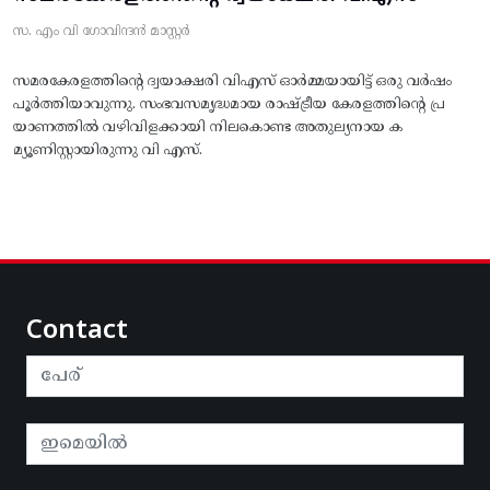
സ. എം വി ഗോവിന്ദൻ മാസ്റ്റർ
സമരകേരളത്തിൻ്റെ ദ്വയാക്ഷരി വിഎസ് ഓർമ്മയായിട്ട് ഒരു വർഷം
പൂർത്തിയാവുന്നു. സംഭവസമൃദ്ധമായ രാഷ്ട്രീയ കേരളത്തിന്റെ പ്ര
യാണത്തിൽ വഴിവിളക്കായി നിലകൊണ്ട അതുല്യനായ ക
മ്യൂണിസ്റ്റായിരുന്നു വി എസ്.
Contact