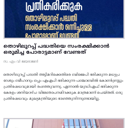
തൊഴിലുറപ്പ് പദ്ധതിയെ സംരക്ഷിക്കാൻ
ഒരുമിച്ച പോരാട്ടമാണ് വേണ്ടത്
സ. എം വി ജയരാജൻ
തൊഴിലുറപ്പ് പദ്ധതി അട്ടിമറിക്കെതിരെ ബിജെപി ഭരിക്കുന്ന മധ്യപ്ര
ദേശും ബീഹാറും ഒപ്പം എഎപി ഭരിക്കുന്ന പഞ്ചാബിൽ കോൺഗ്രസ്സും
പ്രതിഷേധവുമായി രംഗത്തുവന്നു. എന്നാൽ യുഡിഎഫ് ഭരിക്കുന്ന
കേരളം ശനിയാഴ്ച വിജ്ഞാപനമിറക്കുക മാത്രമാണ് ചെയ്തത്. ഒരു
പ്രതിഷേധവും മുഖ്യമന്ത്രിയുടെ ഭാഗത്തുനിന്നുണ്ടായില്ല.