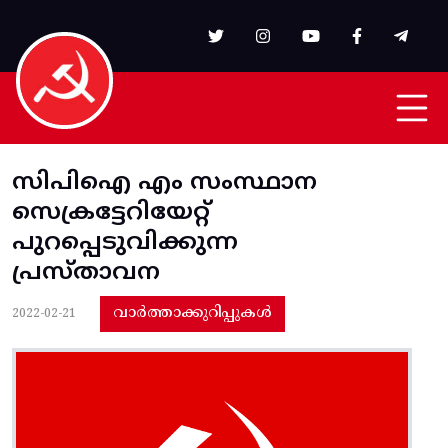
Skip to main content
സിപിഐ എം സംസ്ഥാന
സെക്രട്ടേറിയേറ്റ്
പുറപ്പെടുവിക്കുന്ന
പ്രസ്താവന
വാർത്താക്കുറിപ്പുകൾ
2022-02-21