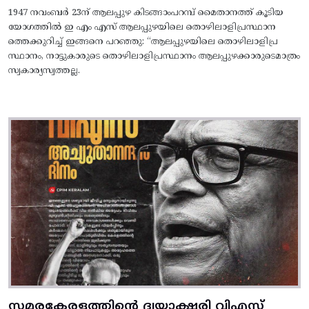
1947 നവംബർ 23ന് ആലപ്പുഴ കിടങ്ങാംപറമ്പ്‌ മൈതാനത്ത്‌ കൂടിയ
യോഗത്തിൽ ഇ എം എസ് ആലപ്പുഴയിലെ തൊഴിലാളിപ്രസ്ഥാന
ത്തെക്കുറിച്ച് ഇങ്ങനെ പറഞ്ഞു: “ആലപ്പുഴയിലെ തൊഴിലാളിപ്ര
സ്ഥാനം, നാട്ടുകാരുടെ തൊഴിലാളിപ്രസ്ഥാനം ആലപ്പുഴക്കാരുടെമാത്രം
സ്വകാര്യസ്വത്തല്ല.
സമരകേരളത്തിൻ്റെ ദ്വയാക്ഷരി വിഎസ്