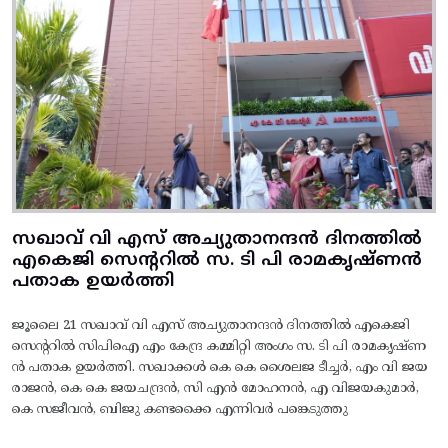
സഖാവ് വി എസ് അച്യുതാനന്ദൻ ദിനത്തിൽ
എകെജി സെന്ററിൽ സ. ടി പി രാമകൃഷ്‌ണൻ
പതാക ഉയർത്തി
ജൂലൈ 21 സഖാവ് വി എസ് അച്യുതാനന്ദൻ ദിനത്തിൽ എകെജി
സെന്ററിൽ സിപിഐ എം കേന്ദ്ര കമ്മിറ്റി അംഗം സ. ടി പി രാമകൃഷ്‌ണ
ൻ പതാക ഉയർത്തി. സഖാക്കൾ കെ കെ ശൈലജ ടീച്ചർ, എം വി ജയ
രാജൻ, കെ കെ ജയചന്ദ്രൻ, സി എൻ മോഹനൻ, എ വിജയകുമാർ,
കെ സജീവൻ, ബിജു കണ്ടക്കൈ എന്നിവർ പങ്കെടുത്തു