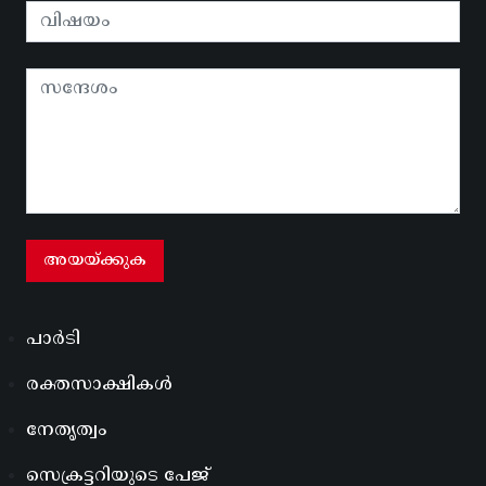
പാർടി
രക്തസാക്ഷികൾ
നേതൃത്വം
സെക്രട്ടറിയുടെ പേജ്