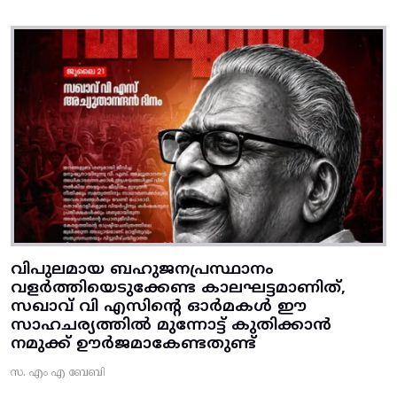
വിപുലമായ ബഹുജനപ്രസ്ഥാനം
വളർത്തിയെടുക്കേണ്ട കാലഘട്ടമാണിത്,
സഖാവ് വി എസിന്റെ ഓർമകൾ ഈ
സാഹചര്യത്തിൽ മുന്നോട്ട്‌ കുതിക്കാൻ
നമുക്ക് ഊർജമാകേണ്ടതുണ്ട്
സ. എം എ ബേബി