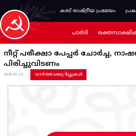
Skip to main content
കരട് രാഷ്ട്രീയ പ്രമേയം
പ്ര
പാർടി
രക്തസാക്ഷി
നീറ്റ് പരീക്ഷാ പേപ്പർ ചോർച്ച, 
പിരിച്ചുവിടണം
വാർത്താക്കുറിപ്പുകൾ
2026-05-13