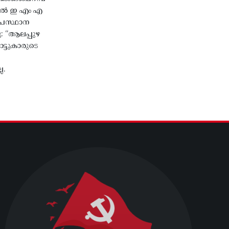
തിൽ ഇ എം എ
്രസ്ഥാന
ു: “ആലപ്പുഴ
ട്ടുകാരുടെ
ല.