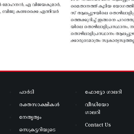
 എൻ മോഹനൻ, എ വിജയകുമാർ,
മൈതാനത്ത്‌ കൂടിയ യോഗത്
ബിജു കണ്ടക്കൈ എന്നിവർ
സ് ആലപ്പുഴയിലെ തൊഴിലാളിപ
ത്തെക്കുറിച്ച് ഇങ്ങനെ പറഞ്ഞ
യിലെ തൊഴിലാളിപ്രസ്ഥാനം, നാ
തൊഴിലാളിപ്രസ്ഥാനം ആലപ്പുഴ
ക്കാരുടെമാത്രം സ്വകാര്യസ്വത്തല്
പാർടി
ഫോട്ടോ ഗാലറി
രക്തസാക്ഷികൾ
വീഡിയോ
ഗാലറി
നേതൃത്വം
Contact Us
സെക്രട്ടറിയുടെ