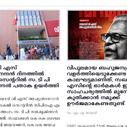
ി എസ്
വിപുലമായ ബഹുജനപ്
നന്ദൻ ദിനത്തിൽ
വളർത്തിയെടുക്കേണ്ട
ന്ററിൽ സ. ടി പി
കാലഘട്ടമാണിത്, സഖാ
‌ണൻ പതാക ഉയർത്തി
എസിന്റെ ഓർമകൾ
സാഹചര്യത്തിൽ മുന്നോട
കുതിക്കാൻ നമുക്ക്
ാവ് വി എസ് അച്യുതാനന്ദൻ
ഊർജമാകേണ്ടതുണ്ട്
എകെജി സെന്ററിൽ സിപിഐ എം
റ്റി അംഗം സ. ടി പി രാമകൃഷ്‌ണൻ
സ. എം എ ബേബി
്തി. സഖാക്കൾ കെ കെ ശൈല
എം വി ജയരാജൻ, കെ കെ ജയച
1947 നവംബർ 23ന് ആലപ്പുഴ കിട