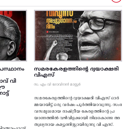
രസ്ഥാനം
സമരകേരളത്തിൻ്റെ ദ്വയാക്ഷരി
വിഎസ്
വ് വി
സ. എം വി ഗോവിന്ദൻ മാസ്റ്റർ
 ഈ
്ട്‌
സമരകേരളത്തിൻ്റെ ദ്വയാക്ഷരി വിഎസ് ഓർ
മ്മയായിട്ട് ഒരു വർഷം പൂർത്തിയാവുന്നു. സംഭ
വസമൃദ്ധമായ രാഷ്ട്രീയ കേരളത്തിന്റെ പ്ര
യാണത്തിൽ വഴിവിളക്കായി നിലകൊണ്ട അ
തുല്യനായ കമ്യൂണിസ്റ്റായിരുന്നു വി എസ്.
ങ്ങാംപറമ്പ്‌