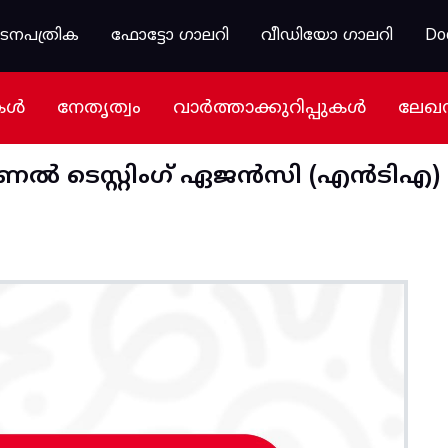
കടനപത്രിക
ഫോട്ടോ ഗാലറി
വീഡിയോ ഗാലറി
Do
കൾ
നേതൃത്വം
വാർത്താക്കുറിപ്പുകൾ
ലേഖ
നാഷണൽ ടെസ്റ്റിംഗ് ഏജൻസി (എൻടിഎ)