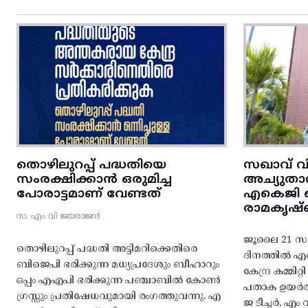
തൊഴിലുറപ്പ് പദ്ധതിയെ
സഖാവ് വ
സംരക്ഷിക്കാൻ ഒരുമിച്ച
അച്യുതാ
പോരാട്ടമാണ് വേണ്ടത്
എകെജി സെ
രാമകൃഷ്
സ. എം വി ജയരാജൻ
ജൂലൈ 21 സഖ
തൊഴിലുറപ്പ് പദ്ധതി അട്ടിമറിക്കെതിരെ
ദിനത്തിൽ 
ബിജെപി ഭരിക്കുന്ന മധ്യപ്രദേശും ബീഹാറും
കേന്ദ്ര കമ്മി
ഒപ്പം എഎപി ഭരിക്കുന്ന പഞ്ചാബിൽ കോൺ
പതാക ഉയർത
ഗ്രസ്സും പ്രതിഷേധവുമായി രംഗത്തുവന്നു. എ
ജ ടീച്ചർ, 