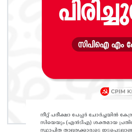
നീറ്റ് പരീക്ഷാ പേപ്പർ ചോർച്ചയിൽ കേ
സിയെയും (എൻടിഎ) ശക്തമായ പ്രതിഷ
സ്ഥാപിത താല്പര്യക്കാരുടെ ഇടപെടലാണ് 