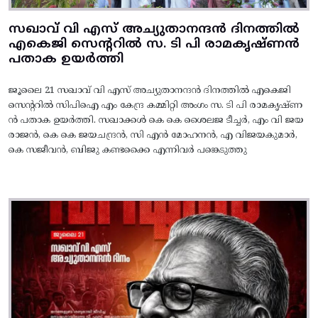
സഖാവ് വി എസ് അച്യുതാനന്ദൻ ദിനത്തിൽ
എകെജി സെന്ററിൽ സ. ടി പി രാമകൃഷ്‌ണൻ
പതാക ഉയർത്തി
ജൂലൈ 21 സഖാവ് വി എസ് അച്യുതാനന്ദൻ ദിനത്തിൽ എകെജി
സെന്ററിൽ സിപിഐ എം കേന്ദ്ര കമ്മിറ്റി അംഗം സ. ടി പി രാമകൃഷ്‌ണ
ൻ പതാക ഉയർത്തി. സഖാക്കൾ കെ കെ ശൈലജ ടീച്ചർ, എം വി ജയ
രാജൻ, കെ കെ ജയചന്ദ്രൻ, സി എൻ മോഹനൻ, എ വിജയകുമാർ,
കെ സജീവൻ, ബിജു കണ്ടക്കൈ എന്നിവർ പങ്കെടുത്തു