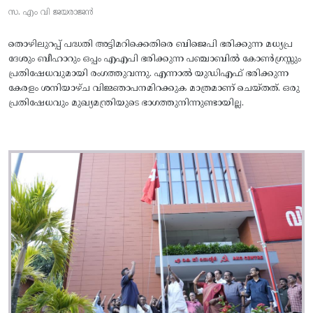
സ. എം വി ജയരാജൻ
തൊഴിലുറപ്പ് പദ്ധതി അട്ടിമറിക്കെതിരെ ബിജെപി ഭരിക്കുന്ന മധ്യപ്ര
ദേശും ബീഹാറും ഒപ്പം എഎപി ഭരിക്കുന്ന പഞ്ചാബിൽ കോൺഗ്രസ്സും
പ്രതിഷേധവുമായി രംഗത്തുവന്നു. എന്നാൽ യുഡിഎഫ് ഭരിക്കുന്ന
കേരളം ശനിയാഴ്ച വിജ്ഞാപനമിറക്കുക മാത്രമാണ് ചെയ്തത്. ഒരു
പ്രതിഷേധവും മുഖ്യമന്ത്രിയുടെ ഭാഗത്തുനിന്നുണ്ടായില്ല.