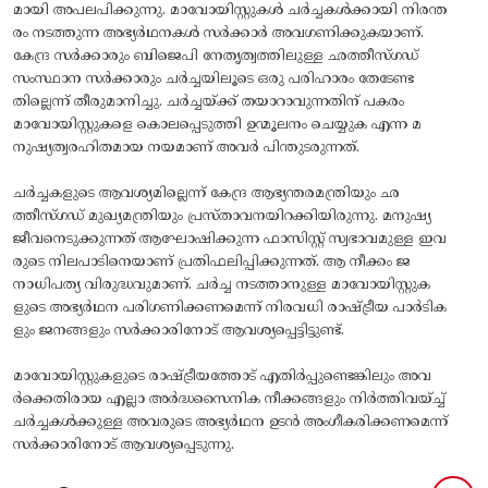
മായി അപലപിക്കുന്നു. മാവോയിസ്റ്റുകൾ ചർച്ചകൾക്കായി നിരന്ത
രം നടത്തുന്ന അഭ്യർഥനകൾ സർക്കാർ അവഗണിക്കുകയാണ്.
കേന്ദ്ര സർക്കാരും ബിജെപി നേതൃത്വത്തിലുള്ള ഛത്തീസ്ഗഡ്
സംസ്ഥാന സർക്കാരും ചർച്ചയിലൂടെ ഒരു പരിഹാരം തേടേണ്ട
തില്ലെന്ന് തീരുമാനിച്ചു. ചർച്ചയ്ക്ക് തയാറാവുന്നതിന് പകരം
മാവോയിസ്റ്റുകളെ കൊലപ്പെടുത്തി ഉന്മൂലനം ചെയ്യുക എന്ന മ
നുഷ്യത്വരഹിതമായ നയമാണ് അവർ പിന്തുടരുന്നത്.
ചർച്ചകളുടെ ആവശ്യമില്ലെന്ന് കേന്ദ്ര ആഭ്യന്തരമന്ത്രിയും ഛ
ത്തീസ്ഗഡ് മുഖ്യമന്ത്രിയും പ്രസ്താവനയിറക്കിയിരുന്നു. മനുഷ്യ
ജീവനെടുക്കുന്നത് ആഘോഷിക്കുന്ന ഫാസിസ്റ്റ് സ്വഭാവമുള്ള ഇവ
രുടെ നിലപാടിനെയാണ് പ്രതിഫലിപ്പിക്കുന്നത്. ആ നീക്കം ജ
നാധിപത്യ വിരുദ്ധവുമാണ്. ചർച്ച നടത്താനുള്ള മാവോയിസ്റ്റുക
ളുടെ അഭ്യർഥന പരിഗണിക്കണമെന്ന് നിരവധി രാഷ്ട്രീയ പാർടിക
ളും ജനങ്ങളും സർക്കാരിനോട് ആവശ്യപ്പെട്ടിട്ടുണ്ട്.
മാവോയിസ്റ്റുകളുടെ രാഷ്ട്രീയത്തോട് എതിർപ്പുണ്ടെങ്കിലും അവ
ര്‍ക്കെതിരായ എല്ലാ അർദ്ധസൈനിക നീക്കങ്ങളും നിർത്തിവയ്ച്ച്
ചർച്ചകൾക്കുള്ള അവരുടെ അഭ്യർഥന ഉടൻ അംഗീകരിക്കണമെന്ന്
സർക്കാരിനോട് ആവശ്യപ്പെടുന്നു.