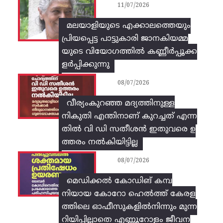
11/07/2026
മലയാളിയുടെ എക്കാലത്തെയും
പ്രിയപ്പെട്ട പാട്ടുകാരി ജാനകിയമ്മ
യുടെ വിയോഗത്തിൽ കണ്ണീർപ്പൂക്ക
ളർപ്പിക്കുന്നു
08/07/2026
വീര്യംകുറഞ്ഞ മദ്യത്തിനുള്ള
നികുതി എന്തിനാണ് കുറച്ചത് എന്ന
തിൽ വി ഡി സതീശൻ ഇതുവരെ ഉ
ത്തരം നൽകിയിട്ടില്ല
08/07/2026
മെഡിക്കൽ കോഡിങ് കമ്പ
നിയായ കോറോ ഹെൽത്ത് കേരള
ത്തിലെ ഓഫീസുകളിൽനിന്നും മുന്ന
റിയിപ്പില്ലാതെ എണ്ണൂറോളം ജീവന