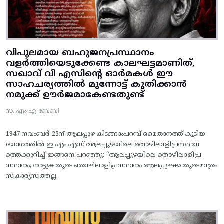
വിപുലമായ ബഹുജനപ്രസ്ഥാനം
വളർത്തിയെടുക്കേണ്ട കാലഘട്ടമാണിത്,
സഖാവ് വി എസിന്റെ ഓർമകൾ ഈ
സാഹചര്യത്തിൽ മുന്നോട്ട്‌ കുതിക്കാൻ
നമുക്ക് ഊർജമാകേണ്ടതുണ്ട്
സ. എം എ ബേബി
1947 നവംബർ 23ന് ആലപ്പുഴ കിടങ്ങാംപറമ്പ്‌ മൈതാനത്ത്‌ കൂടിയ
യോഗത്തിൽ ഇ എം എസ് ആലപ്പുഴയിലെ തൊഴിലാളിപ്രസ്ഥാന
ത്തെക്കുറിച്ച് ഇങ്ങനെ പറഞ്ഞു: “ആലപ്പുഴയിലെ തൊഴിലാളിപ്ര
സ്ഥാനം, നാട്ടുകാരുടെ തൊഴിലാളിപ്രസ്ഥാനം ആലപ്പുഴക്കാരുടെമാത്രം
സ്വകാര്യസ്വത്തല്ല.