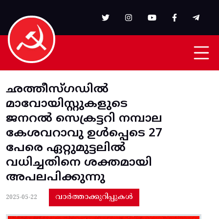
Skip to main content
ഛത്തീസ്ഗഡിൽ
മാവോയിസ്റ്റുകളുടെ
ജനറൽ സെക്രട്ടറി നമ്പാല
കേശവറാവു ഉൾപ്പെടെ 27
പേരെ ഏറ്റുമുട്ടലിൽ
വധിച്ചതിനെ ശക്തമായി
അപലപിക്കുന്നു
വാർത്താക്കുറിപ്പുകൾ
2025-05-22