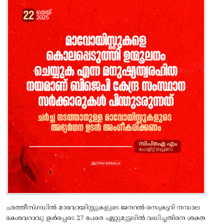
ഛത്തീസ്ഗഡിൽ മാവോയിസ്റ്റുകളുടെ ജനറൽ സെക്രട്ടറി നമ്പാല
കേശവറാവു ഉൾപ്പെടെ 27 പേരെ ഏറ്റുമുട്ടലിൽ വധിച്ചതിനെ ശക്ത