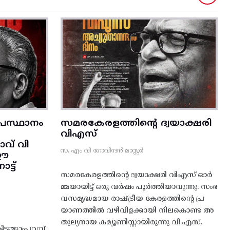
രസ്ഥാനം
സമരകേരളത്തിൻ്റെ ദ്വയാക്ഷരി
വിഎസ്
വ് വി
സ. എം വി ഗോവിന്ദൻ മാസ്റ്റർ
 ഈ
്ട്‌
സമരകേരളത്തിൻ്റെ ദ്വയാക്ഷരി വിഎസ് ഓർ
മ്മയായിട്ട് ഒരു വർഷം പൂർത്തിയാവുന്നു. സംഭ
വസമൃദ്ധമായ രാഷ്ട്രീയ കേരളത്തിന്റെ പ്ര
യാണത്തിൽ വഴിവിളക്കായി നിലകൊണ്ട അ
തുല്യനായ കമ്യൂണിസ്റ്റായിരുന്നു വി എസ്.
ങ്ങാംപറമ്പ്‌