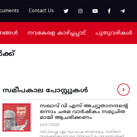
cuments
Contact Us
നങ്ങൾ
നവകേരള കാഴ്ച്ചപ്പാട്
പുതുവഴികൾ
്ക്
സമീപകാല പോസ്റ്റുകൾ
സഖാവ് വി എസ്‌ അച്യുതാനന്ദന്റെ
ഒന്നാം ചരമ വാര്‍ഷികം സമുചിത
മായി ആചരിക്കണം
10/07/2026
സിപിഐ എം സ്ഥാപക നേതാവും, നാടിനെ
സംരക്ഷിക്കാനുള്ള നിരവധി പോരാട്ടങ്ങള്‍ക്ക്‌