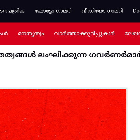
കടനപത്രിക
ഫോട്ടോ ഗാലറി
വീഡിയോ ഗാലറി
Do
കൾ
നേതൃത്വം
വാർത്താക്കുറിപ്പുകൾ
ലേഖ
്വങ്ങൾ ലംഘിക്കുന്ന ഗവർണർമാർക