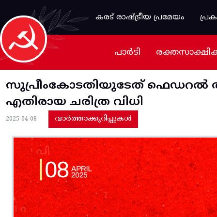
Skip to main content
കരട് രാഷ്ട്രീയ പ്രമേയം
പ്ര
പാർടി
രക്തസാക്ഷി
സുപ്രീംകോടതിയുടേത് ഫെഡറൽ തത
എതിരായ ചരിത്ര വിധി
വാർത്താക്കുറിപ്പുകൾ
2025-04-08