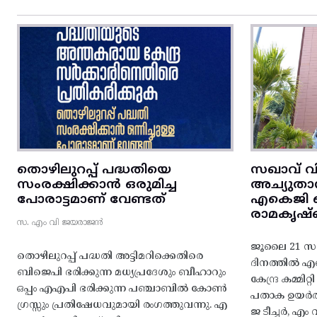
തൊഴിലുറപ്പ് പദ്ധതിയെ
സഖാവ് വ
സംരക്ഷിക്കാൻ ഒരുമിച്ച
അച്യുതാ
പോരാട്ടമാണ് വേണ്ടത്
എകെജി സെ
രാമകൃഷ്
സ. എം വി ജയരാജൻ
ജൂലൈ 21 സഖ
തൊഴിലുറപ്പ് പദ്ധതി അട്ടിമറിക്കെതിരെ
ദിനത്തിൽ 
ബിജെപി ഭരിക്കുന്ന മധ്യപ്രദേശും ബീഹാറും
കേന്ദ്ര കമ്മി
ഒപ്പം എഎപി ഭരിക്കുന്ന പഞ്ചാബിൽ കോൺ
പതാക ഉയർത
ഗ്രസ്സും പ്രതിഷേധവുമായി രംഗത്തുവന്നു. എ
ജ ടീച്ചർ, 