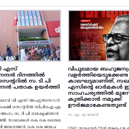
ി എസ്
വിപുലമായ ബഹുജനപ്
നന്ദൻ ദിനത്തിൽ
വളർത്തിയെടുക്കേണ്ട
ന്ററിൽ സ. ടി പി
കാലഘട്ടമാണിത്, സഖാ
‌ണൻ പതാക ഉയർത്തി
എസിന്റെ ഓർമകൾ
സാഹചര്യത്തിൽ മുന്നോട
കുതിക്കാൻ നമുക്ക്
ാവ് വി എസ് അച്യുതാനന്ദൻ
ഊർജമാകേണ്ടതുണ്ട്
എകെജി സെന്ററിൽ സിപിഐ എം
റ്റി അംഗം സ. ടി പി രാമകൃഷ്‌ണൻ
സ. എം എ ബേബി
്തി. സഖാക്കൾ കെ കെ ശൈല
എം വി ജയരാജൻ, കെ കെ ജയച
1947 നവംബർ 23ന് ആലപ്പുഴ കിട