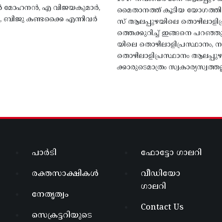
 എൻ മോഹനൻ, എ വിജയകുമാർ,
മൈതാനത്ത്‌ കൂടിയ യോഗത്
ബിജു കണ്ടക്കൈ എന്നിവർ
സ് ആലപ്പുഴയിലെ തൊഴിലാളിപ
ത്തെക്കുറിച്ച് ഇങ്ങനെ പറഞ്ഞ
യിലെ തൊഴിലാളിപ്രസ്ഥാനം, നാ
തൊഴിലാളിപ്രസ്ഥാനം ആലപ്പുഴ
ക്കാരുടെമാത്രം സ്വകാര്യസ്വത്തല്
പാർടി
ഫോട്ടോ ഗാലറി
രക്തസാക്ഷികൾ
വീഡിയോ
ഗാലറി
നേതൃത്വം
Contact Us
സെക്രട്ടറിയുടെ