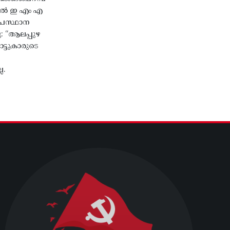
തിൽ ഇ എം എ
്രസ്ഥാന
ു: “ആലപ്പുഴ
ട്ടുകാരുടെ
ല.