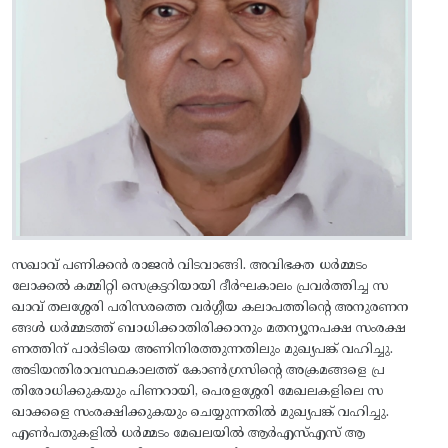
സഖാവ് പണിക്കൻ രാജൻ വിടവാങ്ങി. അവിഭക്ത ധർമ്മടം
ലോക്കൽ കമ്മിറ്റി സെക്രട്ടറിയായി ദീർഘകാലം പ്രവർത്തിച്ച സ
ഖാവ് തലശ്ശേരി പരിസരത്തെ വർഗ്ഗീയ കലാപത്തിൻ്റെ അനുരണന
ങ്ങൾ ധർമ്മടത്ത് ബാധിക്കാതിരിക്കാനും മതന്യൂനപക്ഷ സംരക്ഷ
ണത്തിന് പാർടിയെ അണിനിരത്തുന്നതിലും മുഖ്യപങ്ക് വഹിച്ചു.
അടിയന്തിരാവസ്ഥകാലത്ത് കോൺഗ്രസിൻ്റെ അക്രമങ്ങളെ പ്ര
തിരോധിക്കുകയും പിണറായി, പെരളശ്ശേരി മേഖലകളിലെ സ
ഖാക്കളെ സംരക്ഷിക്കുകയും ചെയ്യുന്നതിൽ മുഖ്യപങ്ക് വഹിച്ചു.
എൺപതുകളിൽ ധർമ്മടം മേഖലയിൽ ആർഎസ്എസ് ആ