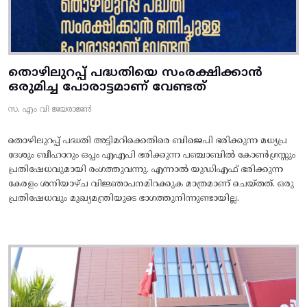
തൊഴിലുറപ്പ് പദ്ധതിയെ സംരക്ഷിക്കാൻ
ഒരുമിച്ച പോരാട്ടമാണ് വേണ്ടത്
സ. എം വി ജയരാജൻ
തൊഴിലുറപ്പ് പദ്ധതി അട്ടിമറിക്കെതിരെ ബിജെപി ഭരിക്കുന്ന മധ്യപ്ര
ദേശും ബീഹാറും ഒപ്പം എഎപി ഭരിക്കുന്ന പഞ്ചാബിൽ കോൺഗ്രസ്സും
പ്രതിഷേധവുമായി രംഗത്തുവന്നു. എന്നാൽ യുഡിഎഫ് ഭരിക്കുന്ന
കേരളം ശനിയാഴ്ച വിജ്ഞാപനമിറക്കുക മാത്രമാണ് ചെയ്തത്. ഒരു
പ്രതിഷേധവും മുഖ്യമന്ത്രിയുടെ ഭാഗത്തുനിന്നുണ്ടായില്ല.