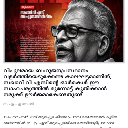
വിപുലമായ ബഹുജനപ്രസ്ഥാനം
വളർത്തിയെടുക്കേണ്ട കാലഘട്ടമാണിത്,
സഖാവ് വി എസിന്റെ ഓർമകൾ ഈ
സാഹചര്യത്തിൽ മുന്നോട്ട്‌ കുതിക്കാൻ
നമുക്ക് ഊർജമാകേണ്ടതുണ്ട്
സ. എം എ ബേബി
1947 നവംബർ 23ന് ആലപ്പുഴ കിടങ്ങാംപറമ്പ്‌ മൈതാനത്ത്‌ കൂടിയ
യോഗത്തിൽ ഇ എം എസ് ആലപ്പുഴയിലെ തൊഴിലാളിപ്രസ്ഥാന