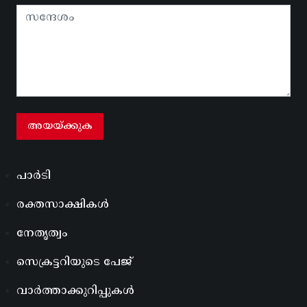
പാർടി
രക്തസാക്ഷികൾ
നേതൃത്വം
സെക്രട്ടറിയുടെ പേജ്
വാർത്താക്കുറിപ്പുകൾ