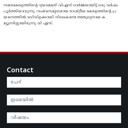
സമരകേരളത്തിൻ്റെ ദ്വയാക്ഷരി വിഎസ് ഓർമ്മയായിട്ട് ഒരു വർഷം
പൂർത്തിയാവുന്നു. സംഭവസമൃദ്ധമായ രാഷ്ട്രീയ കേരളത്തിന്റെ പ്ര
യാണത്തിൽ വഴിവിളക്കായി നിലകൊണ്ട അതുല്യനായ ക
മ്യൂണിസ്റ്റായിരുന്നു വി എസ്.
Contact