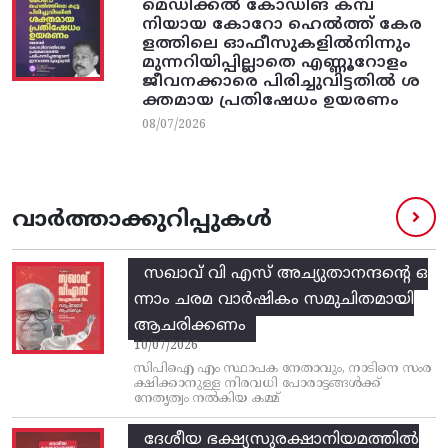
മെഡിക്കൽ കോഡിങ് കമ്പ
നിയായ കോറോ ഹെൽത്ത് കേര
ളത്തിലെ ഓഫീസുകളിൽനിന്നും
മുന്നറിയിപ്പില്ലാതെ എണ്ണൂറോളം
ജീവനക്കാരെ പിരിച്ചുവിട്ടതിൽ‌ ശ
ക്തമായ പ്രതിഷേധം ഉയരണം
08/07/2026
വാർത്താക്കുറിപ്പുകൾ
സഖാവ് വി എസ്‌ അച്യുതാനന്ദന്റെ ഒ
ന്നാം ചരമ വാര്‍ഷികം സമുചിതമായി
ആചരിക്കണം
10/07/2026
സിപിഐ എം സ്ഥാപക നേതാവും, നാടിനെ സംര
ക്ഷിക്കാനുള്ള നിരവധി പോരാട്ടങ്ങള്‍ക്ക്‌
നേതൃത്വം നല്‍കിയ കമ്മ്
ദേശീയ ഭക്ഷ്യസുരക്ഷാനിയമത്തിൽ