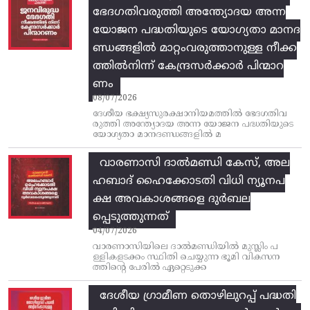
ഭേദഗതിവരുത്തി അന്ത്യോദയ അന്ന
യോജന പദ്ധതിയുടെ യോഗ്യതാ മാനദ
ണ്ഡങ്ങളിൽ മാറ്റംവരുത്താനുള്ള നീക്ക
ത്തിൽനിന്ന്‌ കേന്ദ്രസർക്കാർ പിന്മാറ
ണം
08/07/2026
ദേശീയ ഭക്ഷ്യസുരക്ഷാനിയമത്തിൽ ഭേദഗതിവ
രുത്തി അന്ത്യോദയ അന്ന യോജന പദ്ധതിയുടെ
യോഗ്യതാ മാനദണ്ഡങ്ങളിൽ മ
വാരണാസി ദാൽമണ്ഡി കേസ്, അല
ഹബാദ് ഹൈക്കോടതി വിധി ന്യൂനപ
ക്ഷ അവകാശങ്ങളെ ദുർബല
പ്പെടുത്തുന്നത്
04/07/2026
വാരണാസിയിലെ ദാൽമണ്ഡിയിൽ മുസ്ലിം പ
ള്ളികളടക്കം സ്ഥിതി ചെയ്യുന്ന ഭൂമി വികസന
ത്തിന്റെ പേരിൽ ഏറ്റെടുക്ക
ദേശീയ ഗ്രാമീണ തൊഴിലുറപ്പ്‌ പദ്ധതി