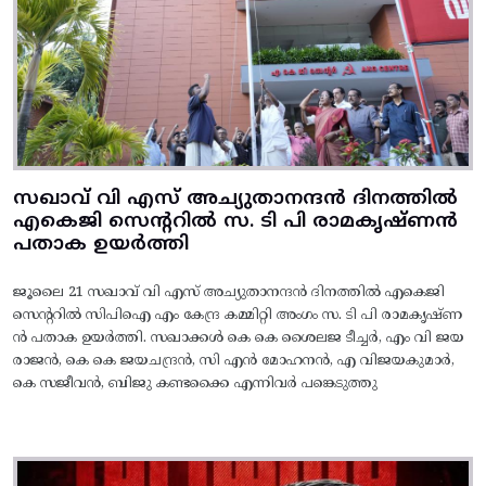
സഖാവ് വി എസ് അച്യുതാനന്ദൻ ദിനത്തിൽ
എകെജി സെന്ററിൽ സ. ടി പി രാമകൃഷ്‌ണൻ
പതാക ഉയർത്തി
ജൂലൈ 21 സഖാവ് വി എസ് അച്യുതാനന്ദൻ ദിനത്തിൽ എകെജി
സെന്ററിൽ സിപിഐ എം കേന്ദ്ര കമ്മിറ്റി അംഗം സ. ടി പി രാമകൃഷ്‌ണ
ൻ പതാക ഉയർത്തി. സഖാക്കൾ കെ കെ ശൈലജ ടീച്ചർ, എം വി ജയ
രാജൻ, കെ കെ ജയചന്ദ്രൻ, സി എൻ മോഹനൻ, എ വിജയകുമാർ,
കെ സജീവൻ, ബിജു കണ്ടക്കൈ എന്നിവർ പങ്കെടുത്തു