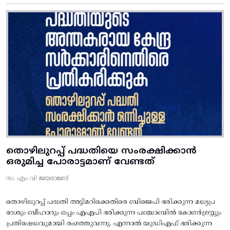
തൊഴിലുറപ്പ് പദ്ധതിയെ സംരക്ഷിക്കാൻ
ഒരുമിച്ച പോരാട്ടമാണ് വേണ്ടത്
സ. എം വി ജയരാജൻ
തൊഴിലുറപ്പ് പദ്ധതി അട്ടിമറിക്കെതിരെ ബിജെപി ഭരിക്കുന്ന മധ്യപ്ര
ദേശും ബീഹാറും ഒപ്പം എഎപി ഭരിക്കുന്ന പഞ്ചാബിൽ കോൺഗ്രസ്സും
പ്രതിഷേധവുമായി രംഗത്തുവന്നു. എന്നാൽ യുഡിഎഫ് ഭരിക്കുന്ന