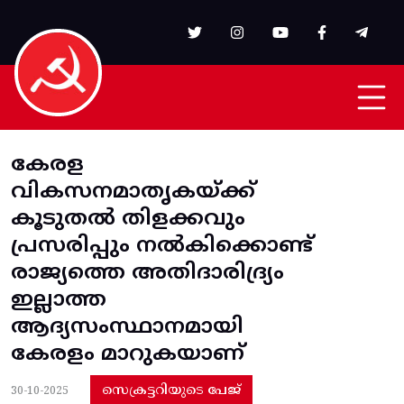
Skip to main content
കേരള
വികസനമാതൃകയ്‌ക്ക്
കൂടുതൽ തിളക്കവും
പ്രസരിപ്പും നൽകിക്കൊണ്ട്
രാജ്യത്തെ അതിദാരിദ്ര്യം
ഇല്ലാത്ത
ആദ്യസംസ്ഥാനമായി
കേരളം മാറുകയാണ്
സെക്രട്ടറിയുടെ പേജ്
30-10-2025