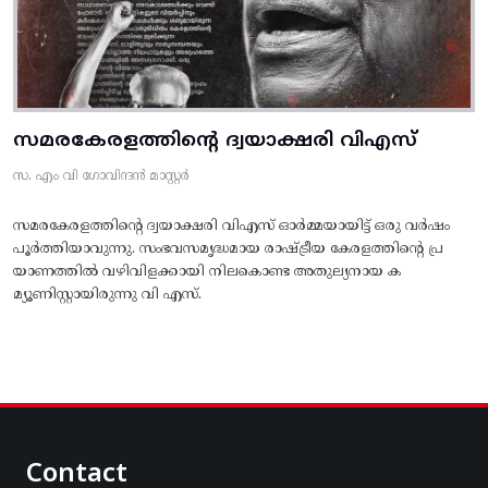
സമരകേരളത്തിൻ്റെ ദ്വയാക്ഷരി വിഎസ്
സ. എം വി ഗോവിന്ദൻ മാസ്റ്റർ
സമരകേരളത്തിൻ്റെ ദ്വയാക്ഷരി വിഎസ് ഓർമ്മയായിട്ട് ഒരു വർഷം
പൂർത്തിയാവുന്നു. സംഭവസമൃദ്ധമായ രാഷ്ട്രീയ കേരളത്തിന്റെ പ്ര
യാണത്തിൽ വഴിവിളക്കായി നിലകൊണ്ട അതുല്യനായ ക
മ്യൂണിസ്റ്റായിരുന്നു വി എസ്.
Contact