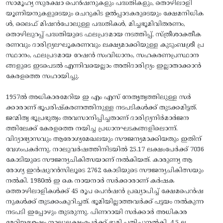
സാമൂഹ്യ സുരക്ഷാ പെൻഷനുകളും പദ്ധതികളും, തൊഴിലാളി
യൂണിയനുകളുടെയും ചെറുകിട ഉൽപ്പാദകരുടെയും ക്ഷേമനിധിക
ൾ, ലൈഫ് മിഷൻപോലുള്ള പദ്ധതികൾ, മിച്ചഭൂമിവിതരണം,
തൊഴിലുറപ്പ് പദ്ധതിയുടെ ഫലപ്രദമായ നടത്തിപ്പ്, സ്ത്രീശാക്തീക
രണവും ദാരിദ്ര്യലഘൂകരണവും ലക്ഷ്യമാക്കിയുള്ള കുടുംബശ്രീ പ്ര
സ്ഥാനം, ഫലപ്രദമായ റേഷൻ സംവിധാനം, സഹകരണപ്രസ്ഥാന
ങ്ങളുടെ ഇടപെടൽ എന്നിവയെല്ലാം അതിദാരിദ്ര്യം ഇല്ലാതാക്കാൻ
കേരളത്തെ സഹായിച്ചു.
1957ൽ അധികാരമേറിയ ഇ എം എസ് നേതൃത്വത്തിലുള്ള സർ
ക്കാരാണ് ഭൂപരിഷ്കരണത്തിനുള്ള നടപടികൾക്ക് തുടക്കമിട്ടത്.
ജന്മിത്വ ഭൂപ്രഭുത്വം അവസാനിപ്പിച്ചതാണ് ദാരിദ്ര്യനിർമാർജന
ത്തിലേക്ക് കേരളത്തെ നയിച്ച പ്രധാനഘടകങ്ങളിലൊന്ന്.
വിദ്യാഭ്യാസവും ആരോഗ്യമേഖലയും സൗജന്യമാക്കിയതും ഇതിന്
വേഗംപകർന്നു. നാലുവർഷത്തിനിടയിൽ 25.17 ലക്ഷംപേർക്ക് 7036
കോടിയുടെ സൗജന്യചികിത്സയാണ് നൽകിയത്. കാരുണ്യ ആ
രോഗ്യ ഇൻഷുറൻസിലൂടെ 2762 കോടിയുടെ സൗജന്യചികിത്സയും
നൽകി. 1980ൽ ഇ കെ നായനാർ സർക്കാരാണ് കർഷക
ത്തൊഴിലാളികൾക്ക് 45 രൂപ പെൻഷൻ പ്രഖ്യാപിച്ച് ക്ഷേമപെൻഷ
നുകൾക്ക് തുടക്കംകുറിച്ചത്. ഭൂമിയില്ലാത്തവർക്ക് പട്ടയം നൽകുന്ന
നടപടി ഇപ്പോഴും തുടരുന്നു. പിണറായി സർക്കാർ അധികാര
മേറിയശേഷം നാലുലക്ഷംപേർക്ക് ഭൂമി പതിച്ചുനൽകി. 4.5 ല