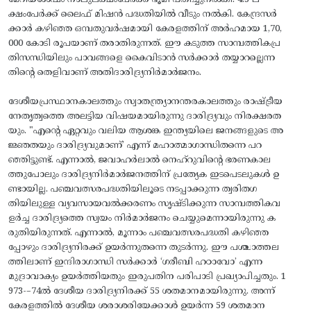
ക്ഷംപേർക്ക് ലൈഫ് മിഷൻ പദ്ധതിയിൽ വീടും നൽകി. കേന്ദ്രസർ
ക്കാർ കഴിഞ്ഞ ഒമ്പതുവർഷമായി കേരളത്തിന് അർഹമായ 1,70,
000 കോടി രൂപയാണ് തരാതിരുന്നത്. ഈ കടുത്ത സാമ്പത്തികപ്ര
തിസന്ധിയിലും പാവങ്ങളെ കൈവിടാൻ സർക്കാർ തയ്യാറല്ലെന്ന
തിന്റെ തെളിവാണ് അതിദാരിദ്ര്യനിർമാർജനം.
ദേശീയപ്രസ്ഥാനകാലത്തും സ്വാതന്ത്ര്യാനന്തരകാലത്തും രാഷ്ട്രീയ
നേതൃത്വത്തെ അലട്ടിയ വിഷയമായിരുന്നു ദാരിദ്ര്യവും നിരക്ഷരത
യും. "എന്റെ ഏറ്റവും വലിയ ആശങ്ക ഇന്ത്യയിലെ ജനങ്ങളുടെ അ
ജ്ഞതയും ദാരിദ്ര്യവുമാണ്‌’ എന്ന് മഹാത്മാഗാന്ധിതന്നെ പറ
ഞ്ഞിട്ടുണ്ട്. എന്നാൽ, ജവാഹർലാൽ നെഹ്റുവിന്റെ ഭരണകാല
ത്തുപോലും ദാരിദ്ര്യനിർമാർജനത്തിന് പ്രത്യേക ഇടപെടലുകൾ ഉ
ണ്ടായില്ല. പഞ്ചവത്സരപദ്ധതിയിലൂടെ നടപ്പാക്കുന്ന ത്വരിതഗ
തിയിലുള്ള വ്യവസായവൽക്കരണം സൃഷ്ടിക്കുന്ന സാമ്പത്തികവ
ളർച്ച ദാരിദ്ര്യത്തെ സ്വയം നിർമാർജനം ചെയ്യുമെന്നായിരുന്നു ക
രുതിയിരുന്നത്. എന്നാൽ, മൂന്നാം പഞ്ചവത്സരപദ്ധതി കഴിഞ്ഞ
പ്പോഴും ദാരിദ്ര്യനിരക്ക് ഉയർന്നുതന്നെ തുടർന്നു. ഈ പശ്ചാത്തല
ത്തിലാണ് ഇന്ദിരാഗാന്ധി സർക്കാർ ‘ഗരീബി ഹഠാവോ’ എന്ന
മുദ്രാവാക്യം ഉയർത്തിയതും ഇരുപതിന പരിപാടി പ്രഖ്യാപിച്ചതും. 1
973-–74ൽ ദേശീയ ദാരിദ്ര്യനിരക്ക് 55 ശതമാനമായിരുന്നു. അന്ന്
കേരളത്തിൽ ദേശീയ ശരാശരിയേക്കാൾ ഉയർന്ന 59 ശതമാന