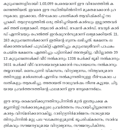
കുടുംബങ്ങളിലായി 1,03,099 പേരെയാണ് ഈ വിഭാഗത്തിൽ ക
ണ്ടെത്തിയത്. ഇവരെ ഈ സ്ഥിതിയിൽനിന്ന്‌ മുക്തമാക്കാൻ ഹ്ര
സ്വകാല, ഇടക്കാല, ദീർഘകാല പദ്ധതികൾ ആവിഷ്കരിച്ച്‌ നട
പ്പാക്കി. ആദ്യഘട്ടത്തിൽ ഒരു തിരിച്ചറിയൽ കാർഡും ഇല്ലാത്തവർ
ക്ക് അത് ലഭ്യമാക്കി. ആധാർ കാർഡ്, റേഷൻ കാർഡ്, വോട്ടർ കാർ
ഡ് എന്നിവയും ഹെൽത്ത് ഇൻഷുറൻസുമാണ് ലഭ്യമാക്കിയത്. 21,
263 കുടുംബങ്ങൾക്കാണ് ഇതിന്റെ ഗുണം ലഭിച്ചത്. ഭക്ഷണം ല
ഭിക്കാത്തവർക്ക് ഫുഡ്‌കിറ്റ് എത്തിച്ചും കുടുംബശ്രീവഴി പാചകം
ചെയ്ത ഭക്ഷണം എത്തിച്ചും പട്ടിണിക്ക് അന്ത്യമിട്ടു. വീടില്ലാത്ത 39
13 കുടുംബങ്ങൾക്ക് വീട്‌ നൽകാനും 1338 പേർക്ക്‌ ഭൂമി നൽകാനും
5651 പേർക്ക് വീട് വാസയോഗ്യമാക്കാൻ സഹായധനം നൽകാനും
തയ്യാറായി. നൈപുണി വികസനം, വിദ്യാഭ്യാസം, നിത്യവരുമാന
ത്തിനുള്ള മാർഗങ്ങൾ എന്നിവ നൽകുന്നതിനുള്ള ദീർഘകാല പ
ദ്ധതികളും ആരംഭിച്ചു. അതായത് നാലുവർഷം നീണ്ട കൂട്ടായ, ചിട്ട
യായ പ്രവർത്തനത്തിന്റെ ഫലമാണ് ഈ നേട്ടമെന്നർഥം.
ഈ നേട്ടം കൈവരിക്കുന്നതിനുപിന്നിൽ മുൻ ഇടതുപക്ഷ ക
മ്യൂണിസ്റ്റ് സർക്കാരുകളുടെ പ്രവർത്തനം സഹായിച്ചിട്ടുണ്ടെന്ന
കാര്യം വിസ്മരിക്കാനാകില്ല. ദാരിദ്ര്യനിർമാർജനം സാധ്യമായ
തിനുപിന്നിൽ മറ്റു പല ഘടകങ്ങളുമുണ്ട്. ഭൂപരിഷ്കരണം, സാർവ
ത്രികവും സൗജന്യവുമായ വിദ്യാഭ്യാസം, സൗജന്യചികിത്സ,