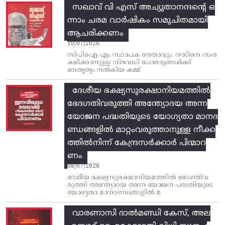
സഖാവ് വി എസ്‌ അച്യുതാനന്ദന്റെ ഒ
ന്നാം ചരമ വാര്‍ഷികം സമുചിതമായി
ആചരിക്കണം
10/07/2026
സിപിഐ എം സ്ഥാപക നേതാവും, നാടിനെ സംര
ക്ഷിക്കാനുള്ള നിരവധി പോരാട്ടങ്ങള്‍ക്ക്‌
നേതൃത്വം നല്‍കിയ കമ്മ്
ദേശീയ ഭക്ഷ്യസുരക്ഷാനിയമത്തിൽ
ഭേദഗതിവരുത്തി അന്ത്യോദയ അന്ന
യോജന പദ്ധതിയുടെ യോഗ്യതാ മാനദ
ണ്ഡങ്ങളിൽ മാറ്റംവരുത്താനുള്ള നീക്ക
ത്തിൽനിന്ന്‌ കേന്ദ്രസർക്കാർ പിന്മാറ
ണം
08/07/2026
ദേശീയ ഭക്ഷ്യസുരക്ഷാനിയമത്തിൽ ഭേദഗതിവ
രുത്തി അന്ത്യോദയ അന്ന യോജന പദ്ധതിയുടെ
യോഗ്യതാ മാനദണ്ഡങ്ങളിൽ മ
വാരണാസി ദാൽമണ്ഡി കേസ്, അല