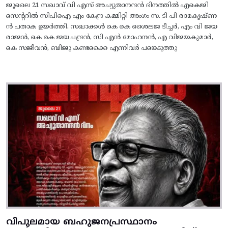
ജൂലൈ 21 സഖാവ് വി എസ് അച്യുതാനന്ദൻ ദിനത്തിൽ എകെജി
സെന്ററിൽ സിപിഐ എം കേന്ദ്ര കമ്മിറ്റി അംഗം സ. ടി പി രാമകൃഷ്‌ണ
ൻ പതാക ഉയർത്തി. സഖാക്കൾ കെ കെ ശൈലജ ടീച്ചർ, എം വി ജയ
രാജൻ, കെ കെ ജയചന്ദ്രൻ, സി എൻ മോഹനൻ, എ വിജയകുമാർ,
കെ സജീവൻ, ബിജു കണ്ടക്കൈ എന്നിവർ പങ്കെടുത്തു
വിപുലമായ ബഹുജനപ്രസ്ഥാനം