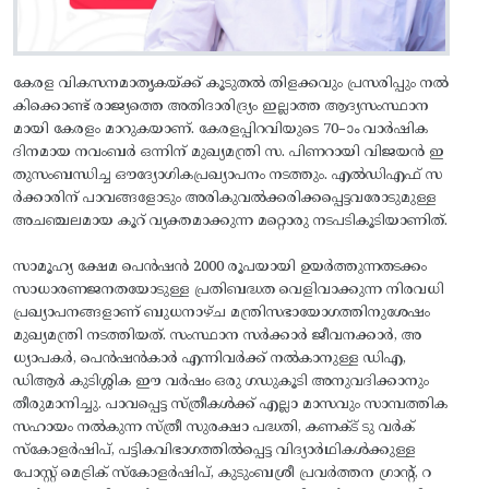
കേരള വികസനമാതൃകയ്‌ക്ക് കൂടുതൽ തിളക്കവും പ്രസരിപ്പും നൽ
കിക്കൊണ്ട് രാജ്യത്തെ അതിദാരിദ്ര്യം ഇല്ലാത്ത ആദ്യസംസ്ഥാന
മായി കേരളം മാറുകയാണ്. കേരളപ്പിറവിയുടെ 70–ാം വാർഷിക
ദിനമായ നവംബർ ഒന്നിന് മുഖ്യമന്ത്രി സ. പിണറായി വിജയൻ ഇ
തുസംബന്ധിച്ച ഔദ്യോഗികപ്രഖ്യാപനം നടത്തും. എൽഡിഎഫ് സ
ർക്കാരിന് പാവങ്ങളോടും അരികുവൽക്കരിക്കപ്പെട്ടവരോടുമുള്ള
അചഞ്ചലമായ കൂറ് വ്യക്തമാക്കുന്ന മറ്റൊരു നടപടികൂടിയാണിത്.
സാമൂഹ്യ ക്ഷേമ പെൻഷൻ 2000 രൂപയായി ഉയർത്തുന്നതടക്കം
സാധാരണജനതയോടുള്ള പ്രതിബദ്ധത വെളിവാക്കുന്ന നിരവധി
പ്രഖ്യാപനങ്ങളാണ്‌ ബുധനാഴ്‌ച മന്ത്രിസഭായോഗത്തിനുശേഷം
മുഖ്യമന്ത്രി നടത്തിയത്‌. സംസ്ഥാന സർക്കാർ ജീവനക്കാർ, അ
ധ്യാപകർ, പെൻഷൻകാർ എന്നിവർക്ക് നൽകാനുള്ള ഡിഎ,
ഡിആർ കുടിശ്ശിക ഈ വർഷം ഒരു​ ഗഡുകൂടി അനുവദിക്കാനും
തീരുമാനിച്ചു. പാവപ്പെട്ട സ്ത്രീകൾക്ക് എല്ലാ മാസവും സാമ്പത്തിക
സഹായം നൽകുന്ന സ്ത്രീ സുരക്ഷാ പദ്ധതി, കണക്ട് ടു വർക്
സ്കോളർഷിപ്, പട്ടികവിഭാഗത്തിൽപ്പെട്ട വിദ്യാർഥികൾക്കുള്ള
പോസ്റ്റ് മെട്രിക് സ്കോളർഷിപ്, കുടുംബശ്രീ പ്രവർത്തന ഗ്രാന്റ്‌, റ