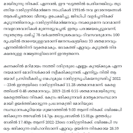
മായിരുന്നു നിരക്ക്. എന്നാൽ, ഈ ഘട്ടത്തിൽ പേരിനെങ്കിലും തുട
ങ്ങിയ ദാരിദ്ര്യനിർമാർജന നടപടികൾ 1991ൽ നവ ഉദാരനയങ്ങൾ
ആരംഭിച്ചതോടെ വീണ്ടും ഉപേക്ഷിച്ചു. ജിഡിപി വളർച്ചനിരക്ക്
കൂടുന്നതിനൊപ്പം ദാരിദ്ര്യനിർമാർജനവും നടക്കുമെന്ന വാദമാണ്
നവഉദാരവാദികൾ മുന്നോട്ടുവച്ചത്. ഇതും പരാജയപ്പെട്ടുവെന്ന്,
സ്വാതന്ത്ര്യം ലഭിച്ച് 78 വർഷത്തിനുശേഷവും ദിവസവരുമാനം 100
രൂപയിൽ താഴെയുള്ളവരാണ് ജനസംഖ്യയിലെ 33 ശതമാനവും
എന്നതിൽനിന്ന്‌ വ്യക്തമാകും. ലോകത്ത് ഏറ്റവും കൂടുതൽ നിര
ക്ഷരരുള്ള രാജ്യങ്ങളിലൊന്ന്‌ ഇന്ത്യതന്നെ.
കണക്കിൽ മറിമായം നടത്തി ദരിദ്രരുടെ എണ്ണം കുറയ്‌ക്കുക എന്ന
നയമാണ് മോദിസർക്കാർ സ്വീകരിക്കുന്നത്. എന്നിട്ടും നിതി ആ
യോഗ് പ്രസിദ്ധീകരിച്ച ബഹുമുഖ ദാരിദ്ര്യസൂചികയനുസരിച്ച് 2022
–-23ൽ ഇന്ത്യയിലെ ദാരിദ്ര്യനിരക്ക് 11.28 ശതമാനമാണ്. കേരള
ത്തിലത് 0.48 ശതമാനവും. 2019-21ൽ 0.55 ശതമാനമായിരുന്നു
കേരളത്തിലെ നിരക്ക്. കേന്ദ്രം ഭരിക്കുന്നവർ മാതൃകാസംസ്ഥാന
മായി ഉയർത്തിക്കാട്ടുന്ന പ്രധാനമന്ത്രി മോദിയുടെ
സംസ്ഥാനംകൂടിയായ ഗുജറാത്തിൽ 9.03 ആണ് നിരക്ക്. ബിജെപി
ഭരിക്കുന്ന അസമിൽ 14.7ഉം മധ്യപ്രദേശിൽ 15.01ഉം ഉത്തർപ്ര
ദേശിൽ 17.40ഉം ആണ് 2022-23ലെ ദാരിദ്ര്യനിരക്ക്. ബിജെപി സ
ഖ്യം ഭരിക്കുന്ന ബിഹാറിലാണ് ഏറ്റവും ഉയർന്ന നിരക്കായ 26.59