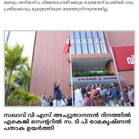
കേരളം ശനിയാഴ്ച വിജ്ഞാപനമിറക്കുക മാത്രമാണ് ചെയ്തത്. ഒരു
പ്രതിഷേധവും മുഖ്യമന്ത്രിയുടെ ഭാഗത്തുനിന്നുണ്ടായില്ല.
സഖാവ് വി എസ് അച്യുതാനന്ദൻ ദിനത്തിൽ
എകെജി സെന്ററിൽ സ. ടി പി രാമകൃഷ്‌ണൻ
പതാക ഉയർത്തി