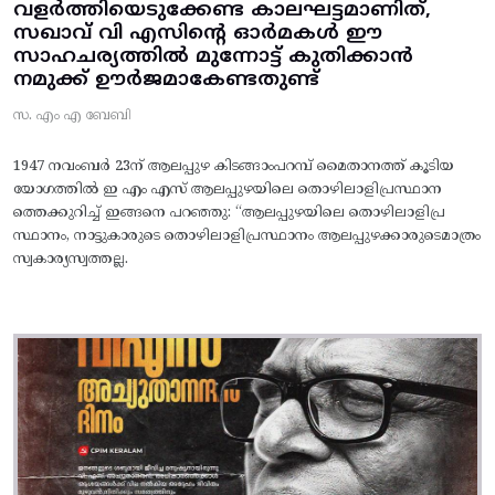
വളർത്തിയെടുക്കേണ്ട കാലഘട്ടമാണിത്,
സഖാവ് വി എസിന്റെ ഓർമകൾ ഈ
സാഹചര്യത്തിൽ മുന്നോട്ട്‌ കുതിക്കാൻ
നമുക്ക് ഊർജമാകേണ്ടതുണ്ട്
സ. എം എ ബേബി
1947 നവംബർ 23ന് ആലപ്പുഴ കിടങ്ങാംപറമ്പ്‌ മൈതാനത്ത്‌ കൂടിയ
യോഗത്തിൽ ഇ എം എസ് ആലപ്പുഴയിലെ തൊഴിലാളിപ്രസ്ഥാന
ത്തെക്കുറിച്ച് ഇങ്ങനെ പറഞ്ഞു: “ആലപ്പുഴയിലെ തൊഴിലാളിപ്ര
സ്ഥാനം, നാട്ടുകാരുടെ തൊഴിലാളിപ്രസ്ഥാനം ആലപ്പുഴക്കാരുടെമാത്രം
സ്വകാര്യസ്വത്തല്ല.