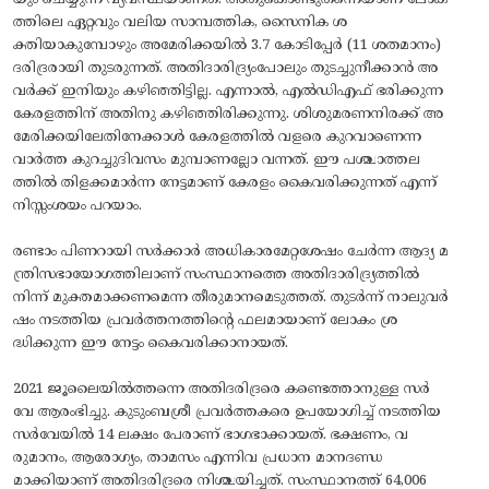
ത്തിലെ ഏറ്റവും വലിയ സാമ്പത്തിക, സൈനിക ശ
ക്തിയാകുമ്പോഴും അമേരിക്കയിൽ 3.7 കോടിപ്പേർ (11 ശതമാനം)
ദരിദ്രരായി തുടരുന്നത്. അതിദാരിദ്ര്യംപോലും തുടച്ചുനീക്കാൻ അ
വർക്ക് ഇനിയും കഴിഞ്ഞിട്ടില്ല. എന്നാൽ, എൽഡിഎഫ് ഭരിക്കുന്ന
കേരളത്തിന് അതിനു കഴിഞ്ഞിരിക്കുന്നു. ശിശുമരണനിരക്ക്‌ അ
മേരിക്കയിലേതിനേക്കാൾ കേരളത്തിൽ വളരെ കുറവാണെന്ന
വാർത്ത കുറച്ചുദിവസം മുമ്പാണല്ലോ വന്നത്. ഈ പശ്ചാത്തല
ത്തിൽ തിളക്കമാർന്ന നേട്ടമാണ് കേരളം കൈവരിക്കുന്നത് എന്ന്
നിസ്സംശയം പറയാം.
രണ്ടാം പിണറായി സർക്കാർ അധികാരമേറ്റശേഷം ചേർന്ന ആദ്യ മ
ന്ത്രിസഭായോഗത്തിലാണ് സംസ്ഥാനത്തെ അതിദാരിദ്ര്യത്തിൽ
നിന്ന്‌ മുക്തമാക്കണമെന്ന തീരുമാനമെടുത്തത്. തുടർന്ന്‌ നാലുവർ
ഷം നടത്തിയ പ്രവർത്തനത്തിന്റെ ഫലമായാണ് ലോകം ശ്ര
ദ്ധിക്കുന്ന ഈ നേട്ടം കൈവരിക്കാനായത്.
2021 ജൂലൈയിൽത്തന്നെ അതിദരിദ്രരെ കണ്ടെത്താനുള്ള സർ
വേ ആരംഭിച്ചു. കുടുംബശ്രീ പ്രവർത്തകരെ ഉപയോഗിച്ച് നടത്തിയ
സർവേയിൽ 14 ലക്ഷം പേരാണ് ഭാഗഭാക്കായത്. ഭക്ഷണം, വ
രുമാനം, ആരോഗ്യം, താമസം എന്നിവ പ്രധാന മാനദണ്ഡ
മാക്കിയാണ് അതിദരിദ്രരെ നിശ്ചയിച്ചത്. സംസ്ഥാനത്ത് 64,006