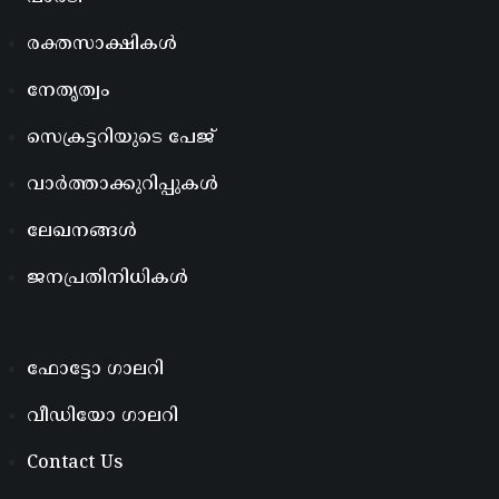
രക്തസാക്ഷികൾ
നേതൃത്വം
സെക്രട്ടറിയുടെ പേജ്
വാർത്താക്കുറിപ്പുകൾ
ലേഖനങ്ങൾ
ജനപ്രതിനിധികൾ
ഫോട്ടോ ഗാലറി
വീഡിയോ ഗാലറി
Contact Us