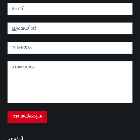
പാർടി