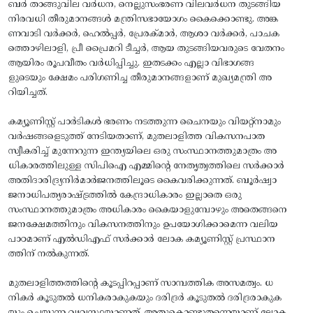
ബർ താങ്ങുവില വർധന, നെല്ലുസംഭരണ വിലവർധന തുടങ്ങിയ
നിരവധി തീരുമാനങ്ങൾ മന്ത്രിസഭായോഗം കൈക്കൊണ്ടു. അങ്ക
ണവാടി വർക്കർ, ഹെൽപ്പർ, പ്രേരക്‌മാർ, ആശാ വർക്കർ, പാചക
ത്തൊഴിലാളി, പ്രീ പ്രൈമറി ടീച്ചർ, ആയ തുടങ്ങിയവരുടെ വേതനം
ആയിരം രൂപവീതം വർധിപ്പിച്ചു. ഇതടക്കം എല്ലാ വിഭാഗങ്ങ
ളുടെയും ക്ഷേമം പരിഗണിച്ച തീരുമാനങ്ങളാണ്‌ മുഖ്യമന്ത്രി അ
റിയിച്ചത്‌.
കമ്യൂണിസ്റ്റ് പാർടികൾ ഭരണം നടത്തുന്ന ചൈനയും വിയറ്റ്‌നാമും
വർഷങ്ങളെടുത്ത് നേടിയതാണ്‌, മുതലാളിത്ത വികസനപാത
സ്വീകരിച്ച് മുന്നേറുന്ന ഇന്ത്യയിലെ ഒരു സംസ്ഥാനത്തുമാത്രം അ
ധികാരത്തിലുള്ള സിപിഐ എമ്മിന്റെ നേതൃത്വത്തിലെ സർക്കാർ
അതിദാരിദ്ര്യനിർമാർജനത്തിലൂടെ കൈവരിക്കുന്നത്. ബൂർഷ്വാ
ജനാധിപത്യരാഷ്ട്രത്തിൽ കേന്ദ്രാധികാരം ഇല്ലാതെ ഒരു
സംസ്ഥാനത്തുമാത്രം അധികാരം കൈയാളുമ്പോഴും അതെങ്ങനെ
ജനക്ഷേമത്തിനും വികസനത്തിനും ഉപയോഗിക്കാമെന്ന വലിയ
പാഠമാണ് എൽഡിഎഫ് സർക്കാർ ലോക കമ്യൂണിസ്റ്റ് പ്രസ്ഥാന
ത്തിന് നൽകുന്നത്.
മുതലാളിത്തത്തിന്റെ കൂടപ്പിറപ്പാണ് സാമ്പത്തിക അസമത്വം. ധ
നികർ കൂടുതൽ ധനികരാകുകയും ദരിദ്രർ കൂടുതൽ ദരിദ്രരാകുക
യും ചെയ്യുന്ന വ്യവസ്ഥയാണത്. അതുകൊണ്ടുതന്നെയാണ് ലോക