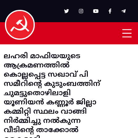
Skip to main content
ലഹരി മാഫിയയുടെ
ആക്രമണത്തിൽ
കൊല്ലപ്പെട്ട സഖാവ് പി
സമീറിന്റെ കുടുംബത്തിന്
ചുമട്ടുതൊഴിലാളി
യൂണിയൻ കണ്ണൂർ ജില്ലാ
കമ്മിറ്റി സ്ഥലം വാങ്ങി
നിർമ്മിച്ചു നൽകുന്ന
വീടിന്റെ താക്കോൽ