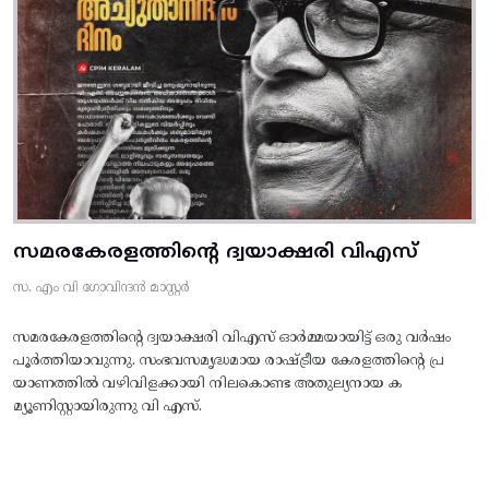
സമരകേരളത്തിൻ്റെ ദ്വയാക്ഷരി വിഎസ്
സ. എം വി ഗോവിന്ദൻ മാസ്റ്റർ
സമരകേരളത്തിൻ്റെ ദ്വയാക്ഷരി വിഎസ് ഓർമ്മയായിട്ട് ഒരു വർഷം
പൂർത്തിയാവുന്നു. സംഭവസമൃദ്ധമായ രാഷ്ട്രീയ കേരളത്തിന്റെ പ്ര
യാണത്തിൽ വഴിവിളക്കായി നിലകൊണ്ട അതുല്യനായ ക
മ്യൂണിസ്റ്റായിരുന്നു വി എസ്.