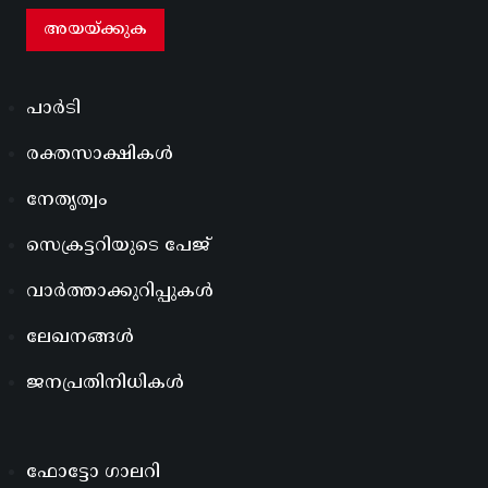
പാർടി
രക്തസാക്ഷികൾ
നേതൃത്വം
സെക്രട്ടറിയുടെ പേജ്
വാർത്താക്കുറിപ്പുകൾ
ലേഖനങ്ങൾ
ജനപ്രതിനിധികൾ
ഫോട്ടോ ഗാലറി