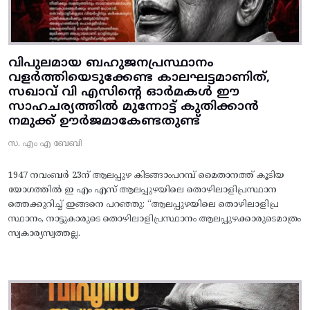
വിപുലമായ ബഹുജനപ്രസ്ഥാനം
വളർത്തിയെടുക്കേണ്ട കാലഘട്ടമാണിത്,
സഖാവ് വി എസിന്റെ ഓർമകൾ ഈ
സാഹചര്യത്തിൽ മുന്നോട്ട്‌ കുതിക്കാൻ
നമുക്ക് ഊർജമാകേണ്ടതുണ്ട്
സ. എം എ ബേബി
1947 നവംബർ 23ന് ആലപ്പുഴ കിടങ്ങാംപറമ്പ്‌ മൈതാനത്ത്‌ കൂടിയ
യോഗത്തിൽ ഇ എം എസ് ആലപ്പുഴയിലെ തൊഴിലാളിപ്രസ്ഥാന
ത്തെക്കുറിച്ച് ഇങ്ങനെ പറഞ്ഞു: “ആലപ്പുഴയിലെ തൊഴിലാളിപ്ര
സ്ഥാനം, നാട്ടുകാരുടെ തൊഴിലാളിപ്രസ്ഥാനം ആലപ്പുഴക്കാരുടെമാത്രം
സ്വകാര്യസ്വത്തല്ല.