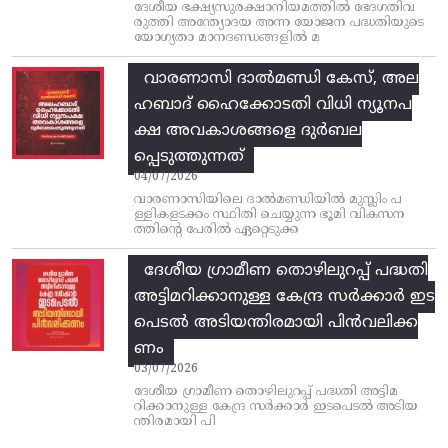
ദേശീയ ഭക്ഷ്യസുരക്ഷാനിയമത്തിൽ ഭേദഗതിവ
രുത്തി അന്ത്യോദയ അന്ന യോജന പദ്ധതിയുടെ
യോഗ്യതാ മാനദണ്ഡങ്ങളിൽ മ
വാരണാസി ദാൽമണ്ഡി കേസ്, അല
ഹബാദ് ഹൈക്കോടതി വിധി ന്യൂനപ
ക്ഷ അവകാശങ്ങളെ ദുർബല
പ്പെടുത്തുന്നത്
04/07/2026
വാരണാസിയിലെ ദാൽമണ്ഡിയിൽ മുസ്ലിം പ
ള്ളികളടക്കം സ്ഥിതി ചെയ്യുന്ന ഭൂമി വികസന
ത്തിന്റെ പേരിൽ ഏറ്റെടുക്ക
ദേശീയ ഗ്രാമീണ തൊഴിലുറപ്പ്‌ പദ്ധതി
അട്ടിമറിക്കാനുള്ള കേന്ദ്ര സര്‍ക്കാര്‍ ഇട
പെടല്‍ അടിയന്തിരമായി പിന്‍വലിക്ക
ണം
03/07/2026
ദേശീയ ഗ്രാമീണ തൊഴിലുറപ്പ്‌ പദ്ധതി അട്ടിമ
റിക്കാനുള്ള കേന്ദ്ര സര്‍ക്കാര്‍ ഇടപെടല്‍ അടിയ
ന്തിരമായി പി