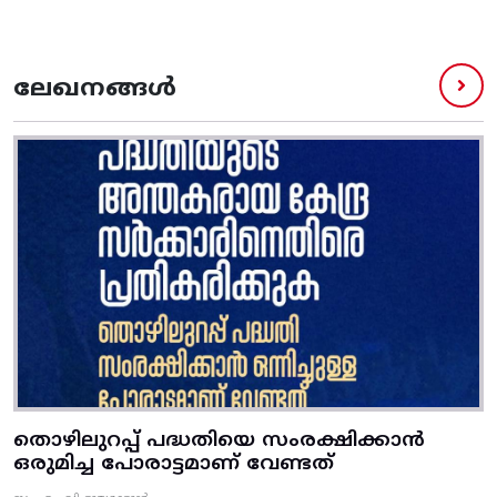
ലേഖനങ്ങൾ
തൊഴിലുറപ്പ് പദ്ധതിയെ സംരക്ഷിക്കാൻ
ഒരുമിച്ച പോരാട്ടമാണ് വേണ്ടത്