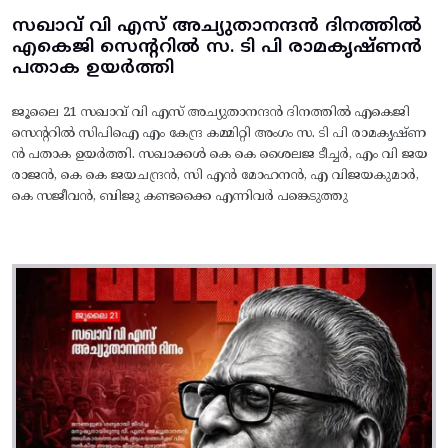
സഖാവ് വി എസ് അച്യുതാനന്ദൻ ദിനത്തിൽ
എകെജി സെന്ററിൽ സ. ടി പി രാമകൃഷ്‌ണൻ
പതാക ഉയർത്തി
ജൂലൈ 21 സഖാവ് വി എസ് അച്യുതാനന്ദൻ ദിനത്തിൽ എകെജി
സെന്ററിൽ സിപിഐ എം കേന്ദ്ര കമ്മിറ്റി അംഗം സ. ടി പി രാമകൃഷ്‌ണ
ൻ പതാക ഉയർത്തി. സഖാക്കൾ കെ കെ ശൈലജ ടീച്ചർ, എം വി ജയ
രാജൻ, കെ കെ ജയചന്ദ്രൻ, സി എൻ മോഹനൻ, എ വിജയകുമാർ,
കെ സജീവൻ, ബിജു കണ്ടക്കൈ എന്നിവർ പങ്കെടുത്തു