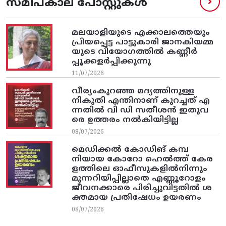
സമീപകാല പോസ്റ്റുകൾ
മലയാളിയുടെ എക്കാലത്തെയും
പ്രിയപ്പെട്ട പാട്ടുകാരി ജാനകിയമ്മ
യുടെ വിയോഗത്തിൽ കണ്ണീർ
പ്പൂക്കളർപ്പിക്കുന്നു
11/07/2026
വീര്യംകുറഞ്ഞ മദ്യത്തിനുള്ള
നികുതി എന്തിനാണ് കുറച്ചത് എ
ന്നതിൽ വി ഡി സതീശൻ ഇതുവ
രെ ഉത്തരം നൽകിയിട്ടില്ല
08/07/2026
മെഡിക്കൽ കോഡിങ് കമ്പ
നിയായ കോറോ ഹെൽത്ത് കേര
ളത്തിലെ ഓഫീസുകളിൽനിന്നും
മുന്നറിയിപ്പില്ലാതെ എണ്ണൂറോളം
ജീവനക്കാരെ പിരിച്ചുവിട്ടതിൽ‌ ശ
ക്തമായ പ്രതിഷേധം ഉയരണം
08/07/2026