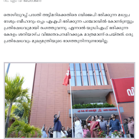
സ. എം വി ജയരാജൻ
തൊഴിലുറപ്പ് പദ്ധതി അട്ടിമറിക്കെതിരെ ബിജെപി ഭരിക്കുന്ന മധ്യപ്ര
ദേശും ബീഹാറും ഒപ്പം എഎപി ഭരിക്കുന്ന പഞ്ചാബിൽ കോൺഗ്രസ്സും
പ്രതിഷേധവുമായി രംഗത്തുവന്നു. എന്നാൽ യുഡിഎഫ് ഭരിക്കുന്ന
കേരളം ശനിയാഴ്ച വിജ്ഞാപനമിറക്കുക മാത്രമാണ് ചെയ്തത്. ഒരു
പ്രതിഷേധവും മുഖ്യമന്ത്രിയുടെ ഭാഗത്തുനിന്നുണ്ടായില്ല.