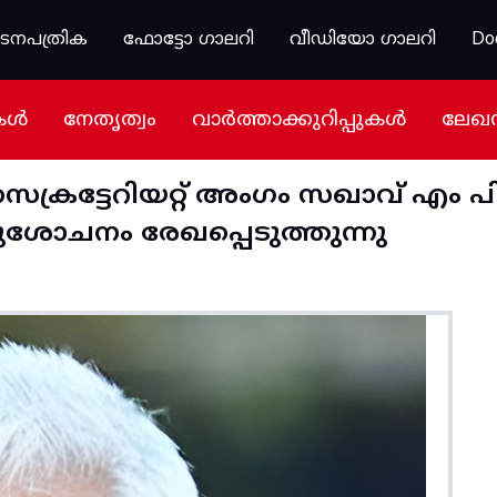
കടനപത്രിക
ഫോട്ടോ ഗാലറി
വീഡിയോ ഗാലറി
Do
കൾ
നേതൃത്വം
വാർത്താക്കുറിപ്പുകൾ
ലേഖ
്രട്ടേറിയറ്റ്‌ അംഗം സഖാവ് എം പ
ശോചനം രേഖപ്പെടുത്തുന്നു