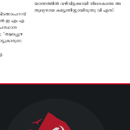
യാണത്തിൽ വഴിവിളക്കായി നിലകൊണ്ട അ
തുല്യനായ കമ്യൂണിസ്റ്റായിരുന്നു വി എസ്.
ങ്ങാംപറമ്പ്‌
തിൽ ഇ എം എ
്രസ്ഥാന
ു: “ആലപ്പുഴ
ട്ടുകാരുടെ
ല.