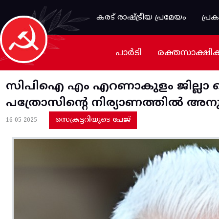
Skip to main content
കരട് രാഷ്ട്രീയ പ്രമേയം
പ്ര
പാർടി
രക്തസാക്ഷി
സിപിഐ എം എറണാകുളം ജില്ലാ സെക
പത്രോസിന്റെ നിര്യാണത്തിൽ അനു
സെക്രട്ടറിയുടെ പേജ്
16-05-2025