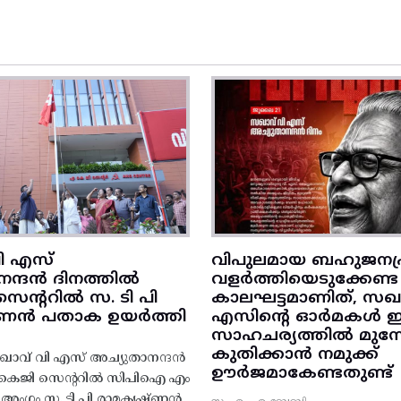
ി എസ്
വിപുലമായ ബഹുജനപ്
നന്ദൻ ദിനത്തിൽ
വളർത്തിയെടുക്കേണ്ട
ന്ററിൽ സ. ടി പി
കാലഘട്ടമാണിത്, സഖാ
‌ണൻ പതാക ഉയർത്തി
എസിന്റെ ഓർമകൾ
സാഹചര്യത്തിൽ മുന്നോട
കുതിക്കാൻ നമുക്ക്
ാവ് വി എസ് അച്യുതാനന്ദൻ
ഊർജമാകേണ്ടതുണ്ട്
എകെജി സെന്ററിൽ സിപിഐ എം
റ്റി അംഗം സ. ടി പി രാമകൃഷ്‌ണൻ