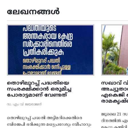
ലേഖനങ്ങൾ
തൊഴിലുറപ്പ് പദ്ധതിയെ
സഖാവ് വ
സംരക്ഷിക്കാൻ ഒരുമിച്ച
അച്യുതാ
പോരാട്ടമാണ് വേണ്ടത്
എകെജി സെ
രാമകൃഷ്
സ. എം വി ജയരാജൻ
ജൂലൈ 21 സഖ
തൊഴിലുറപ്പ് പദ്ധതി അട്ടിമറിക്കെതിരെ
ദിനത്തിൽ 
ബിജെപി ഭരിക്കുന്ന മധ്യപ്രദേശും ബീഹാറും
കേന്ദ്ര കമ്മി