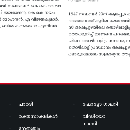
സ. എം എ ബേബി
്തി. സഖാക്കൾ കെ കെ ശൈല
എം വി ജയരാജൻ, കെ കെ ജയച
1947 നവംബർ 23ന് ആലപ്പുഴ കിട
 എൻ മോഹനൻ, എ വിജയകുമാർ,
മൈതാനത്ത്‌ കൂടിയ യോഗത്
ബിജു കണ്ടക്കൈ എന്നിവർ
സ് ആലപ്പുഴയിലെ തൊഴിലാളിപ
ത്തെക്കുറിച്ച് ഇങ്ങനെ പറഞ്ഞ
യിലെ തൊഴിലാളിപ്രസ്ഥാനം, നാ
തൊഴിലാളിപ്രസ്ഥാനം ആലപ്പുഴ
ക്കാരുടെമാത്രം സ്വകാര്യസ്വത്തല്
പാർടി
ഫോട്ടോ ഗാലറി
രക്തസാക്ഷികൾ
വീഡിയോ
ഗാലറി
നേതൃത്വം