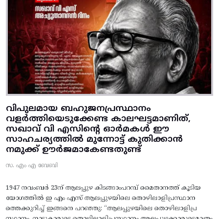
വിപുലമായ ബഹുജനപ്രസ്ഥാനം
വളർത്തിയെടുക്കേണ്ട കാലഘട്ടമാണിത്,
സഖാവ് വി എസിന്റെ ഓർമകൾ ഈ
സാഹചര്യത്തിൽ മുന്നോട്ട്‌ കുതിക്കാൻ
നമുക്ക് ഊർജമാകേണ്ടതുണ്ട്
സ. എം എ ബേബി
1947 നവംബർ 23ന് ആലപ്പുഴ കിടങ്ങാംപറമ്പ്‌ മൈതാനത്ത്‌ കൂടിയ
യോഗത്തിൽ ഇ എം എസ് ആലപ്പുഴയിലെ തൊഴിലാളിപ്രസ്ഥാന
ത്തെക്കുറിച്ച് ഇങ്ങനെ പറഞ്ഞു: “ആലപ്പുഴയിലെ തൊഴിലാളിപ്ര
സ്ഥാനം, നാട്ടുകാരുടെ തൊഴിലാളിപ്രസ്ഥാനം ആലപ്പുഴക്കാരുടെമാത്രം