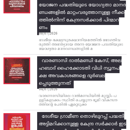
യോജന പദ്ധതിയുടെ യോഗ്യതാ മാനദ
ണ്ഡങ്ങളിൽ മാറ്റംവരുത്താനുള്ള നീക്ക
ത്തിൽനിന്ന്‌ കേന്ദ്രസർക്കാർ പിന്മാറ
ണം
08/07/2026
ദേശീയ ഭക്ഷ്യസുരക്ഷാനിയമത്തിൽ ഭേദഗതിവ
രുത്തി അന്ത്യോദയ അന്ന യോജന പദ്ധതിയുടെ
യോഗ്യതാ മാനദണ്ഡങ്ങളിൽ മ
വാരണാസി ദാൽമണ്ഡി കേസ്, അല
ഹബാദ് ഹൈക്കോടതി വിധി ന്യൂനപ
ക്ഷ അവകാശങ്ങളെ ദുർബല
പ്പെടുത്തുന്നത്
04/07/2026
വാരണാസിയിലെ ദാൽമണ്ഡിയിൽ മുസ്ലിം പ
ള്ളികളടക്കം സ്ഥിതി ചെയ്യുന്ന ഭൂമി വികസന
ത്തിന്റെ പേരിൽ ഏറ്റെടുക്ക
ദേശീയ ഗ്രാമീണ തൊഴിലുറപ്പ്‌ പദ്ധതി
അട്ടിമറിക്കാനുള്ള കേന്ദ്ര സര്‍ക്കാര്‍ ഇട