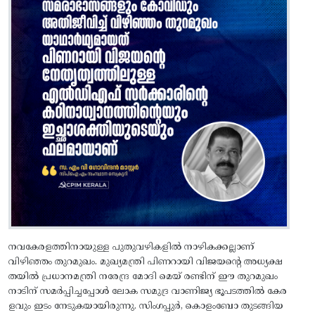
നവകേരളത്തിനായുള്ള പുതുവഴികളിൽ നാഴികക്കല്ലാണ്
വിഴിഞ്ഞം തുറമുഖം. മുഖ്യമന്ത്രി പിണറായി വിജയന്റെ അധ്യക്ഷ
തയിൽ പ്രധാനമന്ത്രി നരേന്ദ്ര മോദി മെയ് രണ്ടിന് ഈ തുറമുഖം
നാടിന് സമർപ്പിച്ചപ്പോൾ ലോക സമുദ്ര വാണിജ്യ ഭൂപടത്തിൽ കേര
ളവും ഇടം നേടുകയായിരുന്നു. സിംഗപ്പുർ, കൊളംബോ തുടങ്ങിയ