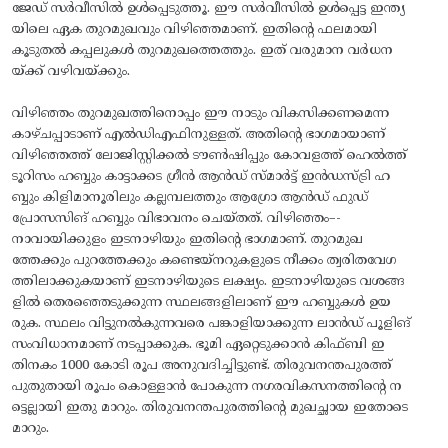
ജേഡ് സർവീസിൽ ഉൾപ്പെടുത്തൂ. ഈ സർവീസിൽ ഉൾപ്പെട്ട ഇന്ത്യ
യിലെ ഏക തുറമുഖവും വിഴിഞ്ഞമാണ്. ഇതിന്റെ ഫലമായി
കൂടുതൽ കപ്പലുകൾ തുറമുഖത്തെത്തും. ഇത് വരുമാന വർധന
യ്ക്ക് വഴിവയ്ക്കും.
വിഴിഞ്ഞം തുറമുഖത്തിനൊപ്പം ഈ നാടും വികസിക്കണമെന്ന
കാഴ്‌ചപ്പാടാണ് എൽഡിഎഫിനുള്ളത്. അതിന്റെ ഭാഗമായാണ്
വിഴിഞ്ഞത്ത് ലോജിസ്റ്റിക്കൽ ടൗൺഷിപ്പും കോവളത്ത് ഹെൽത്ത്
ടൂറിസം ഹബ്ബും കാട്ടാക്കട ഗ്രീൻ ആൻഡ്‌ സ്‌മാർട്ട് ഇൻഡസ്ട്രി ഹ
ബ്ബും കിളിമാനൂരിലും കല്ലമ്പലത്തും ആഗ്രോ ആൻഡ്‌ ഫുഡ്
പ്രോസസിങ് ഹബ്ബും വിഭാവനം ചെയ്തത്. വിഴിഞ്ഞം–-
നാവായിക്കുളം ഇടനാഴിയും ഇതിന്റെ ഭാഗമാണ്. തുറമുഖ
ത്തേക്കും പുറത്തേക്കും കണ്ടെയ്നറുകളുടെ നീക്കം ത്വരിതവേഗ
ത്തിലാക്കുകയാണ് ഇടനാഴിയുടെ ലക്ഷ്യം. ഇടനാഴിയുടെ വശങ്ങ
ളിൽ തെരഞ്ഞെടുക്കുന്ന സ്ഥലങ്ങളിലാണ് ഈ ഹബ്ബുകൾ ഉയ
രുക. സ്ഥലം വിട്ടുനൽകുന്നവരെ പങ്കാളിയാക്കുന്ന ലാൻഡ് പൂളിങ്
സംവിധാനമാണ് നടപ്പാക്കുക. ഭൂമി ഏറ്റെടുക്കാൻ കിഫ്ബി ഇ
തിനകം 1000 കോടി രൂപ അനുവദിച്ചിട്ടുണ്ട്. തിരുവനന്തപുരത്ത്
പുതുതായി രൂപം കൊള്ളാൻ പോകുന്ന നഗരവികസനത്തിന്റെ ന
ട്ടെല്ലായി ഇതു മാറും. തിരുവനന്തപുരത്തിന്റെ മുഖച്ഛായ ഇതോടെ
മാറും.