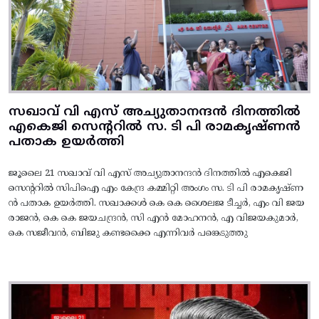
സഖാവ് വി എസ് അച്യുതാനന്ദൻ ദിനത്തിൽ
എകെജി സെന്ററിൽ സ. ടി പി രാമകൃഷ്‌ണൻ
പതാക ഉയർത്തി
ജൂലൈ 21 സഖാവ് വി എസ് അച്യുതാനന്ദൻ ദിനത്തിൽ എകെജി
സെന്ററിൽ സിപിഐ എം കേന്ദ്ര കമ്മിറ്റി അംഗം സ. ടി പി രാമകൃഷ്‌ണ
ൻ പതാക ഉയർത്തി. സഖാക്കൾ കെ കെ ശൈലജ ടീച്ചർ, എം വി ജയ
രാജൻ, കെ കെ ജയചന്ദ്രൻ, സി എൻ മോഹനൻ, എ വിജയകുമാർ,
കെ സജീവൻ, ബിജു കണ്ടക്കൈ എന്നിവർ പങ്കെടുത്തു