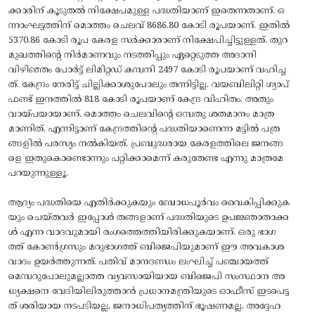
ക്കാരിന് കൂടുതൽ നിക്ഷേപമുള്ള പദ്ധതിയാണ്‌ ഇതെന്നതാണ്. ഒ
ന്നാംഘട്ടത്തിന് മൊത്തം ചെലവ് 8686.80 കോടി രൂപയാണ്. ഇതിൽ
5370.86 കോടി രൂപ കേരള സർക്കാരാണ് നിക്ഷേപിച്ചിട്ടുള്ളത്. തുറ
മുഖത്തിന്റെ നിർമാണവും നടത്തിപ്പും ഏറ്റെടുത്ത അദാനി
വിഴിഞ്ഞം പോർട്ട് ലിമിറ്റഡ് കമ്പനി 2497 കോടി രൂപയാണ്‌ വഹിച്ച
ത്. കേന്ദ്രം നേരിട്ട് ചില്ലിക്കാശുപോലും തന്നിട്ടില്ല. വയബിലിറ്റി ഗ്യാപ്
ഫണ്ട് ഇനത്തിൽ 818 കോടി രൂപയാണ് കേന്ദ്ര വിഹിതം. അതും
വായ്‌പയായാണ്. മൊത്തം ചെലവിന്റെ ഒമ്പതു ശതമാനം മാത്ര
മാണിത്. എന്നിട്ടാണ് കേന്ദ്രത്തിന്റെ പദ്ധതിയാണെന്ന മട്ടിൽ പത്ര
ങ്ങളിൽ പരസ്യം നൽകിയത്. പ്രബുദ്ധരായ കേരളത്തിലെ ജനങ്ങ
ളെ ഇതുകൊണ്ടൊന്നും പറ്റിക്കാമെന്ന് കരുതേണ്ട എന്നു മാത്രമേ
പറയുന്നുള്ളൂ.
ആദ്യം പദ്ധതിയെ എതിർക്കുകയും ബോധപൂർവം വൈകിപ്പിക്കുക
യും ചെയ്തവർ ഇപ്പോൾ തങ്ങളാണ് പദ്ധതിയുടെ ഉപജ്ഞാതാക്ക
ൾ എന്ന വാദവുമായി രംഗത്തെത്തിയിരിക്കുകയാണ്. ഒരു ഭാഗ
ത്ത് കോൺഗ്രസും മറുഭാഗത്ത് ബിജെപിയുമാണ് ഈ അവകാശ
വാദം ഉയർത്തുന്നത്. പതിവ് മാനദണ്ഡം ലംഘിച്ച് പഞ്ചായത്ത്
മെമ്പറുപോലുമല്ലാത്ത വ്യവസായിയായ ബിജെപി സംസ്ഥാന അ
ധ്യക്ഷനെ വേദിയിലിരുത്താൻ പ്രധാനമന്ത്രിയുടെ ഓഫീസ് ഇടപെട്ട
ത് ശരിയായ നടപടിയല്ല, ജനാധിപത്യത്തിന് ഭൂഷണമല്ല. അദ്ദേഹ