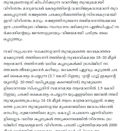
തുറമുഖങ്ങളോട് കിടപിടിക്കുന്ന വാണിജ്യ തുറമുഖമായി
വിഴിഞ്ഞം മാറുമ്പോൾ കേരളത്തിന്റെ വാണിജ്യകവാടമാണ് തുറ
ക്കപ്പെടുന്നത്. രാജ്യത്തെ ചരക്കുനീക്കത്തിന്റെ സിരാകേന്ദ്രമായി
ഇനി വിഴിഞ്ഞം മാറും. രാജ്യത്തിനുതന്നെ അഭിമാനസ്‌തംഭമായ
ഈ പദ്ധതിയുടെ വിജയം സംസ്ഥാനം ഭരിക്കുന്ന എൽഡിഎഫ് സ
ർക്കാരിന്റെയും ജനങ്ങളുടെയും വിജയമായി ചരിത്രം രേഖ
പ്പെടുത്തും.
നാല് സുപ്രധാന ഘടകങ്ങളാണ് തുറമുഖത്തെ ലോകോത്തര
മാക്കുന്നത്. അതിലൊന്ന് അതിന്റെ സ്വാഭാവികമായ 18–20 മീറ്റർ
ആഴമാണ്. അതിനാൽ വലിയ കപ്പലുകൾക്ക് ഡ്രഡ്‌ജിങ് നട
ത്താതെ തീരമടുക്കാൻ കഴിയും. ലോകത്ത് ഏറ്റവും കൂടുതൽ ചര
ക്ക് കൈകാര്യം ചെയ്യുന്ന (3.7 കോടി ടിഇയു -ട്വന്റി ഫൂട്ട് ഇക്വലന്റ്‌
യൂണിറ്റ്- 20 അടി വലിപ്പമുള്ള കണ്ടെയ്നർ) തുറമുഖങ്ങ
ളിലൊന്നായ സിംഗപ്പുരിന് സമാനമായ ആഴമാണിത്. 1.9 കോടി
ടിഇയു ചരക്ക് കൈകാര്യം ചെയ്യുന്ന യുഎഇയിലെ ജബൽ അലി
തുറമുഖത്തുപോലും 16-18 മീറ്റർ ആഴം മാത്രമാണുള്ളത്. രാജ്യ
ത്തെ പ്രധാന തുറമുഖങ്ങളായ മുംബൈയിലെ ജവാഹർലാൽ
നെഹ്റു, ഗുജറാത്തിലെ മുന്ദ്ര, കൊച്ചി, ചെന്നൈ എന്നിവിടങ്ങ
ളിലെല്ലാം വലിയ കപ്പലുകൾ അടുക്കണമെങ്കിൽ നിരന്തരം ഡ്ര
ഡ്‌ജിങ് ആവശ്യമാണ്. വിഴിഞ്ഞം പദ്ധതി പൂർത്തിയായാൽ 2000