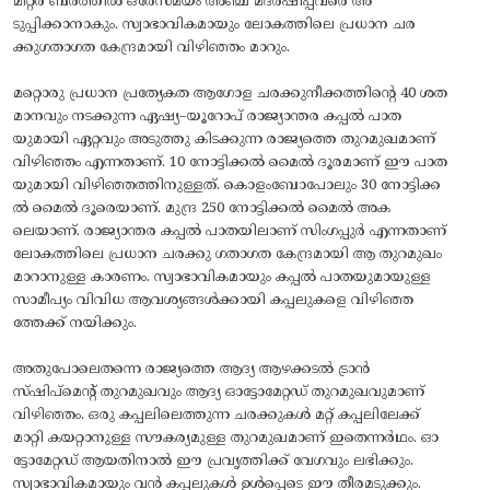
മീറ്റർ ബർത്തിൽ ഒരേസമയം അഞ്ച് മദർഷിപ്പ്‌വരെ അ
ടുപ്പിക്കാനാകും. സ്വാഭാവികമായും ലോകത്തിലെ പ്രധാന ചര
ക്കുഗതാഗത കേന്ദ്രമായി വിഴിഞ്ഞം മാറും.
മറ്റൊരു പ്രധാന പ്രത്യേകത ആഗോള ചരക്കുനീക്കത്തിന്റെ 40 ശത
മാനവും നടക്കുന്ന ഏഷ്യ–യൂറോപ് രാജ്യാന്തര കപ്പൽ പാത
യുമായി ഏറ്റവും അടുത്തു കിടക്കുന്ന രാജ്യത്തെ തുറമുഖമാണ്
വിഴിഞ്ഞം എന്നതാണ്. 10 നോട്ടിക്കൽ മൈൽ ദൂരമാണ് ഈ പാത
യുമായി വിഴിഞ്ഞത്തിനുള്ളത്. കൊളംബോപോലും 30 നോട്ടിക്ക
ൽ മൈൽ ദൂരെയാണ്. മുന്ദ്ര 250 നോട്ടിക്കൽ മൈൽ അക
ലെയാണ്. രാജ്യാന്തര കപ്പൽ പാതയിലാണ് സിംഗപ്പുർ എന്നതാണ്
ലോകത്തിലെ പ്രധാന ചരക്കു ഗതാഗത കേന്ദ്രമായി ആ തുറമുഖം
മാറാനുള്ള കാരണം. സ്വാഭാവികമായും കപ്പൽ പാതയുമായുള്ള
സാമീപ്യം വിവിധ ആവശ്യങ്ങൾക്കായി കപ്പലുകളെ വിഴിഞ്ഞ
ത്തേക്ക് നയിക്കും.
അതുപോലെതന്നെ രാജ്യത്തെ ആദ്യ ആഴക്കടൽ ട്രാൻ
സ്ഷിപ്‌മെന്റ്‌ തുറമുഖവും ആദ്യ ഓട്ടോമേറ്റഡ് തുറമുഖവുമാണ്
വിഴിഞ്ഞം. ഒരു കപ്പലിലെത്തുന്ന ചരക്കുകൾ മറ്റ്‌ കപ്പലിലേക്ക്
മാറ്റി കയറ്റാനുള്ള സൗകര്യമുള്ള തുറമുഖമാണ് ഇതെന്നർഥം. ഓ
ട്ടോമേറ്റഡ് ആയതിനാൽ ഈ പ്രവൃത്തിക്ക് വേഗവും ലഭിക്കും.
സ്വാഭാവികമായും വൻ കപ്പലുകൾ ഉൾപ്പെടെ ഈ തീരമടുക്കും.