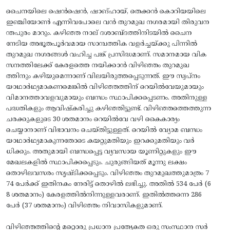
ചൈനയിലെ ഷെൻഷെൻ, ഷാങ്ഹായ്, തെക്കൻ കൊറിയയിലെ
ഇഞ്ചിയോൺ എന്നിവപോലെ വൻ തുറമുഖ നഗരമായി തിരുവന
ന്തപുരം മാറും. കഴിഞ്ഞ നാല് ദശാബ്‌ദത്തിനിടയിൽ ചൈന
നേടിയ അഭൂതപൂർവമായ സാമ്പത്തിക വളർച്ചയ്ക്കു പിന്നിൽ
തുറമുഖ നഗരങ്ങൾ വഹിച്ച പങ്ക് പ്രസിദ്ധമാണ്. സമാനമായ വിക
സനത്തിലേക്ക് കേരളത്തെ നയിക്കാൻ വിഴിഞ്ഞം തുറമുഖ
ത്തിനും കഴിയുമെന്നാണ് വിലയിരുത്തപ്പെടുന്നത്. ഈ സ്വപ്‌നം
യാഥാർഥ്യമാകണമെങ്കിൽ വിഴിഞ്ഞത്തിന് റെയിൽവേയുമായും
വിമാനത്താവളവുമായും ബന്ധം സ്ഥാപിക്കപ്പെടണം. അതിനുള്ള
പദ്ധതികളും ആവിഷ്‌കരിച്ചു കഴിഞ്ഞിട്ടുണ്ട്. വിഴിഞ്ഞത്തെത്തുന്ന
ചരക്കുകളുടെ 30 ശതമാനം റെയിൽവേ വഴി കൈകാര്യം
ചെയ്യാനാണ് വിഭാവനം ചെയ്തിട്ടുള്ളത്. റെയിൽ വ്യോമ ബന്ധം
യാഥാർഥ്യമാകുന്നതോടെ കയറ്റുമതിയും ഇറക്കുമതിയും വർ
ധിക്കും. അതുമായി ബന്ധപ്പെട്ട വ്യവസായ യൂണിറ്റുകളും ഈ
മേഖലകളിൽ സ്ഥാപിക്കപ്പെടും. ചുരുങ്ങിയത് മൂന്നു ലക്ഷം
തൊഴിലവസരം സൃഷ്ടിക്കപ്പെടും. വിഴിഞ്ഞം തുറമുഖത്തുമാത്രം 7
74 പേർക്ക് ഇതിനകം നേരിട്ട് തൊഴിൽ ലഭിച്ചു. അതിൽ 534 പേർ (6
8 ശതമാനം) കേരളത്തിൽനിന്നുള്ളവരാണ്. ഇതിൽത്തന്നെ 286
പേർ (37 ശതമാനം) വിഴിഞ്ഞം നിവാസികളുമാണ്.
വിഴിഞ്ഞത്തിന്റെ മറ്റൊരു പ്രധാന പ്രത്യേകത ഒരു സംസ്ഥാന സർ