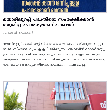
തൊഴിലുറപ്പ് പദ്ധതിയെ സംരക്ഷിക്കാൻ
ഒരുമിച്ച പോരാട്ടമാണ് വേണ്ടത്
സ. എം വി ജയരാജൻ
തൊഴിലുറപ്പ് പദ്ധതി അട്ടിമറിക്കെതിരെ ബിജെപി ഭരിക്കുന്ന മധ്യപ്ര
ദേശും ബീഹാറും ഒപ്പം എഎപി ഭരിക്കുന്ന പഞ്ചാബിൽ കോൺഗ്രസ്സും
പ്രതിഷേധവുമായി രംഗത്തുവന്നു. എന്നാൽ യുഡിഎഫ് ഭരിക്കുന്ന
കേരളം ശനിയാഴ്ച വിജ്ഞാപനമിറക്കുക മാത്രമാണ് ചെയ്തത്. ഒരു
പ്രതിഷേധവും മുഖ്യമന്ത്രിയുടെ ഭാഗത്തുനിന്നുണ്ടായില്ല.