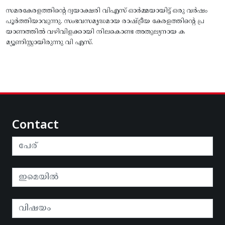
സമരകേരളത്തിൻ്റെ ദ്വയാക്ഷരി വിഎസ് ഓർമ്മയായിട്ട് ഒരു വർഷം
പൂർത്തിയാവുന്നു. സംഭവസമൃദ്ധമായ രാഷ്ട്രീയ കേരളത്തിന്റെ പ്ര
യാണത്തിൽ വഴിവിളക്കായി നിലകൊണ്ട അതുല്യനായ ക
മ്യൂണിസ്റ്റായിരുന്നു വി എസ്.
Contact