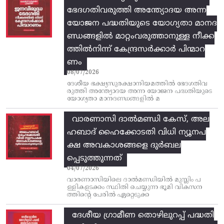
ഭേദഗതിവരുത്തി അന്ത്യോദയ അന്ന
യോജന പദ്ധതിയുടെ യോഗ്യതാ മാനദ
ണ്ഡങ്ങളിൽ മാറ്റംവരുത്താനുള്ള നീക്ക
ത്തിൽനിന്ന്‌ കേന്ദ്രസർക്കാർ പിന്മാറ
ണം
08/07/2026
ദേശീയ ഭക്ഷ്യസുരക്ഷാനിയമത്തിൽ ഭേദഗതിവ
രുത്തി അന്ത്യോദയ അന്ന യോജന പദ്ധതിയുടെ
യോഗ്യതാ മാനദണ്ഡങ്ങളിൽ മ
വാരണാസി ദാൽമണ്ഡി കേസ്, അല
ഹബാദ് ഹൈക്കോടതി വിധി ന്യൂനപ
ക്ഷ അവകാശങ്ങളെ ദുർബല
പ്പെടുത്തുന്നത്
04/07/2026
വാരണാസിയിലെ ദാൽമണ്ഡിയിൽ മുസ്ലിം പ
ള്ളികളടക്കം സ്ഥിതി ചെയ്യുന്ന ഭൂമി വികസന
ത്തിന്റെ പേരിൽ ഏറ്റെടുക്ക
ദേശീയ ഗ്രാമീണ തൊഴിലുറപ്പ്‌ പദ്ധതി