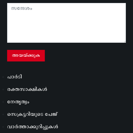
പാർടി
രക്തസാക്ഷികൾ
നേതൃത്വം
സെക്രട്ടറിയുടെ പേജ്
വാർത്താക്കുറിപ്പുകൾ