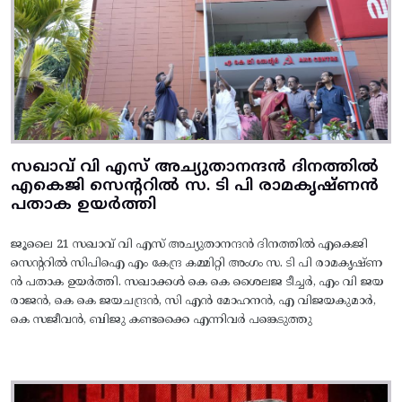
സഖാവ് വി എസ് അച്യുതാനന്ദൻ ദിനത്തിൽ
എകെജി സെന്ററിൽ സ. ടി പി രാമകൃഷ്‌ണൻ
പതാക ഉയർത്തി
ജൂലൈ 21 സഖാവ് വി എസ് അച്യുതാനന്ദൻ ദിനത്തിൽ എകെജി
സെന്ററിൽ സിപിഐ എം കേന്ദ്ര കമ്മിറ്റി അംഗം സ. ടി പി രാമകൃഷ്‌ണ
ൻ പതാക ഉയർത്തി. സഖാക്കൾ കെ കെ ശൈലജ ടീച്ചർ, എം വി ജയ
രാജൻ, കെ കെ ജയചന്ദ്രൻ, സി എൻ മോഹനൻ, എ വിജയകുമാർ,
കെ സജീവൻ, ബിജു കണ്ടക്കൈ എന്നിവർ പങ്കെടുത്തു