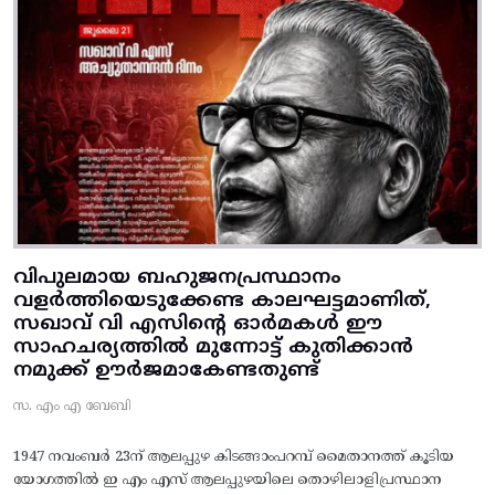
വിപുലമായ ബഹുജനപ്രസ്ഥാനം
വളർത്തിയെടുക്കേണ്ട കാലഘട്ടമാണിത്,
സഖാവ് വി എസിന്റെ ഓർമകൾ ഈ
സാഹചര്യത്തിൽ മുന്നോട്ട്‌ കുതിക്കാൻ
നമുക്ക് ഊർജമാകേണ്ടതുണ്ട്
സ. എം എ ബേബി
1947 നവംബർ 23ന് ആലപ്പുഴ കിടങ്ങാംപറമ്പ്‌ മൈതാനത്ത്‌ കൂടിയ
യോഗത്തിൽ ഇ എം എസ് ആലപ്പുഴയിലെ തൊഴിലാളിപ്രസ്ഥാന