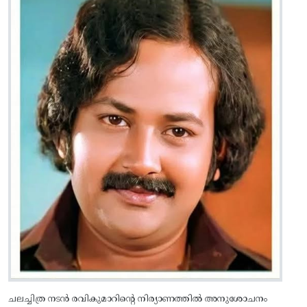
ചലച്ചിത്ര നടൻ രവികുമാറിന്റെ നിര്യാണത്തിൽ അനുശോചനം