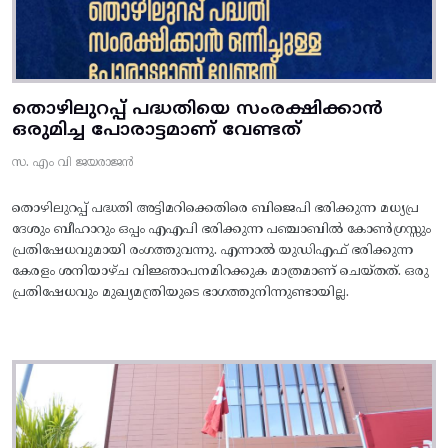
തൊഴിലുറപ്പ് പദ്ധതിയെ സംരക്ഷിക്കാൻ
ഒരുമിച്ച പോരാട്ടമാണ് വേണ്ടത്
സ. എം വി ജയരാജൻ
തൊഴിലുറപ്പ് പദ്ധതി അട്ടിമറിക്കെതിരെ ബിജെപി ഭരിക്കുന്ന മധ്യപ്ര
ദേശും ബീഹാറും ഒപ്പം എഎപി ഭരിക്കുന്ന പഞ്ചാബിൽ കോൺഗ്രസ്സും
പ്രതിഷേധവുമായി രംഗത്തുവന്നു. എന്നാൽ യുഡിഎഫ് ഭരിക്കുന്ന
കേരളം ശനിയാഴ്ച വിജ്ഞാപനമിറക്കുക മാത്രമാണ് ചെയ്തത്. ഒരു
പ്രതിഷേധവും മുഖ്യമന്ത്രിയുടെ ഭാഗത്തുനിന്നുണ്ടായില്ല.