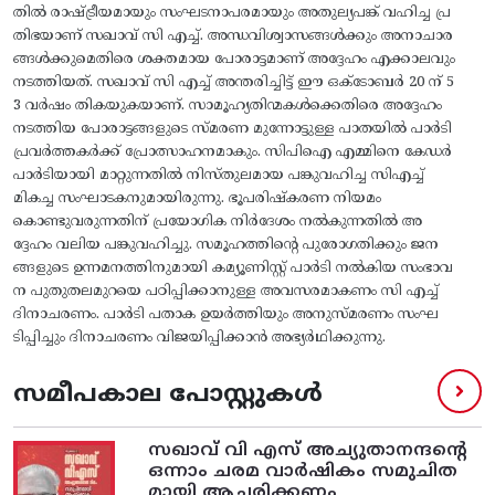
തിൽ രാഷ്ട്രീയമായും സംഘടനാപരമായും അതുല്യപങ്ക് വഹിച്ച പ്ര
തിഭയാണ് സഖാവ് സി എച്ച്. അന്ധവിശ്വാസങ്ങൾക്കും അനാചാര
ങ്ങൾക്കുമെതിരെ ശക്തമായ പോരാട്ടമാണ് അദ്ദേഹം എക്കാലവും
നടത്തിയത്. സഖാവ് സി എച്ച് അന്തരിച്ചിട്ട് ഈ ഒക്ടോബർ 20 ന് 5
3 വർഷം തികയുകയാണ്‌. സാമൂഹ്യതിന്മകൾക്കെതിരെ അദ്ദേഹം
നടത്തിയ പോരാട്ടങ്ങളുടെ സ്മരണ മുന്നോട്ടുള്ള പാതയിൽ പാർടി
പ്രവർത്തകർക്ക്‌ പ്രോത്സാഹനമാകും. സിപിഐ എമ്മിനെ കേഡർ
പാർടിയായി മാറ്റുന്നതിൽ നിസ്തുലമായ പങ്കുവഹിച്ച സിഎച്ച്‌
മികച്ച സംഘാടകനുമായിരുന്നു. ഭൂപരിഷ്കരണ നിയമം
കൊണ്ടുവരുന്നതിന് പ്രയോഗിക നിർദേശം നൽകുന്നതിൽ അ
ദ്ദേഹം വലിയ പങ്കുവഹിച്ചു. സമൂഹത്തിന്റെ പുരോഗതിക്കും ജന
ങ്ങളുടെ ഉന്നമനത്തിനുമായി കമ്യൂണിസ്റ്റ് പാർടി നൽകിയ സംഭാവ
ന പുതുതലമുറയെ പഠിപ്പിക്കാനുള്ള അവസരമാകണം സി എച്ച്
ദിനാചരണം. പാർടി പതാക ഉയർത്തിയും അനുസ്മരണം സംഘ
ടിപ്പിച്ചും ദിനാചരണം വിജയിപ്പിക്കാൻ അഭ്യർഥിക്കുന്നു.
സമീപകാല പോസ്റ്റുകൾ
സഖാവ് വി എസ്‌ അച്യുതാനന്ദന്റെ
ഒന്നാം ചരമ വാര്‍ഷികം സമുചിത
മായി ആചരിക്കണം