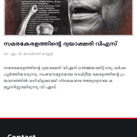
സമരകേരളത്തിൻ്റെ ദ്വയാക്ഷരി വിഎസ്
സ. എം വി ഗോവിന്ദൻ മാസ്റ്റർ
സമരകേരളത്തിൻ്റെ ദ്വയാക്ഷരി വിഎസ് ഓർമ്മയായിട്ട് ഒരു വർഷം
പൂർത്തിയാവുന്നു. സംഭവസമൃദ്ധമായ രാഷ്ട്രീയ കേരളത്തിന്റെ പ്ര
യാണത്തിൽ വഴിവിളക്കായി നിലകൊണ്ട അതുല്യനായ ക
മ്യൂണിസ്റ്റായിരുന്നു വി എസ്.