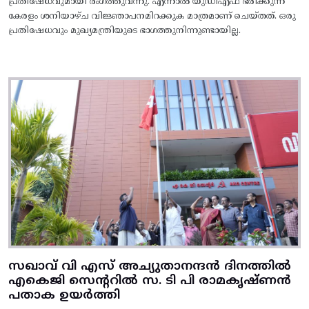
പ്രതിഷേധവുമായി രംഗത്തുവന്നു. എന്നാൽ യുഡിഎഫ് ഭരിക്കുന്ന
കേരളം ശനിയാഴ്ച വിജ്ഞാപനമിറക്കുക മാത്രമാണ് ചെയ്തത്. ഒരു
പ്രതിഷേധവും മുഖ്യമന്ത്രിയുടെ ഭാഗത്തുനിന്നുണ്ടായില്ല.
സഖാവ് വി എസ് അച്യുതാനന്ദൻ ദിനത്തിൽ
എകെജി സെന്ററിൽ സ. ടി പി രാമകൃഷ്‌ണൻ
പതാക ഉയർത്തി