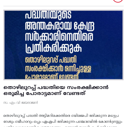
തൊഴിലുറപ്പ് പദ്ധതിയെ സംരക്ഷിക്കാൻ
ഒരുമിച്ച പോരാട്ടമാണ് വേണ്ടത്
സ. എം വി ജയരാജൻ
തൊഴിലുറപ്പ് പദ്ധതി അട്ടിമറിക്കെതിരെ ബിജെപി ഭരിക്കുന്ന മധ്യപ്ര
ദേശും ബീഹാറും ഒപ്പം എഎപി ഭരിക്കുന്ന പഞ്ചാബിൽ കോൺഗ്രസ്സും