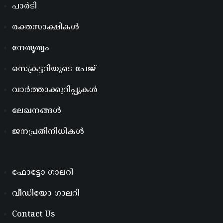
പാർടി
രക്തസാക്ഷികൾ
നേതൃത്വം
സെക്രട്ടറിയുടെ പേജ്
വാർത്താക്കുറിപ്പുകൾ
ലേഖനങ്ങൾ
ജനപ്രതിനിധികൾ
ഫോട്ടോ ഗാലറി
വീഡിയോ ഗാലറി
Contact Us