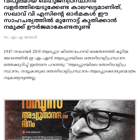
വിപുലമായ ബഹുജനപ്രസ്ഥാനം
വളർത്തിയെടുക്കേണ്ട കാലഘട്ടമാണിത്,
സഖാവ് വി എസിന്റെ ഓർമകൾ ഈ
സാഹചര്യത്തിൽ മുന്നോട്ട്‌ കുതിക്കാൻ
നമുക്ക് ഊർജമാകേണ്ടതുണ്ട്
സ. എം എ ബേബി
1947 നവംബർ 23ന് ആലപ്പുഴ കിടങ്ങാംപറമ്പ്‌ മൈതാനത്ത്‌ കൂടിയ
യോഗത്തിൽ ഇ എം എസ് ആലപ്പുഴയിലെ തൊഴിലാളിപ്രസ്ഥാന
ത്തെക്കുറിച്ച് ഇങ്ങനെ പറഞ്ഞു: “ആലപ്പുഴയിലെ തൊഴിലാളിപ്ര
സ്ഥാനം, നാട്ടുകാരുടെ തൊഴിലാളിപ്രസ്ഥാനം ആലപ്പുഴക്കാരുടെമാത്രം
സ്വകാര്യസ്വത്തല്ല.