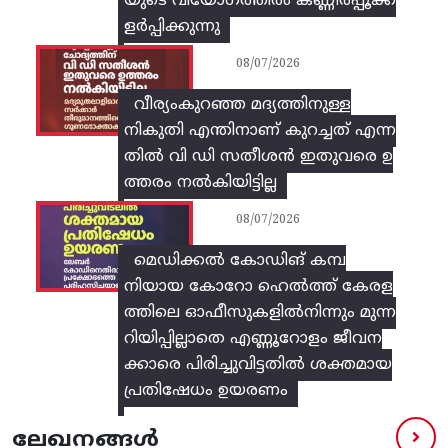
യുടെ വിയോഗത്തിൽ കണ്ണീർപ്പൂക്ക
ളർപ്പിക്കുന്നു
08/07/2026
വീര്യംകുറഞ്ഞ മദ്യത്തിനുള്ള
നികുതി എന്തിനാണ് കുറച്ചത് എന്ന
തിൽ വി ഡി സതീശൻ ഇതുവരെ ഉ
ത്തരം നൽകിയിട്ടില്ല
08/07/2026
മെഡിക്കൽ കോഡിങ് കമ്പ
നിയായ കോറോ ഹെൽത്ത് കേരള
ത്തിലെ ഓഫീസുകളിൽനിന്നും മുന്ന
റിയിപ്പില്ലാതെ എണ്ണൂറോളം ജീവന
ക്കാരെ പിരിച്ചുവിട്ടതിൽ‌ ശക്തമായ
പ്രതിഷേധം ഉയരണം
ലേഖനങ്ങൾ