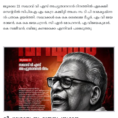
ജൂലൈ 21 സഖാവ് വി എസ് അച്യുതാനന്ദൻ ദിനത്തിൽ എകെജി
സെന്ററിൽ സിപിഐ എം കേന്ദ്ര കമ്മിറ്റി അംഗം സ. ടി പി രാമകൃഷ്‌ണ
ൻ പതാക ഉയർത്തി. സഖാക്കൾ കെ കെ ശൈലജ ടീച്ചർ, എം വി ജയ
രാജൻ, കെ കെ ജയചന്ദ്രൻ, സി എൻ മോഹനൻ, എ വിജയകുമാർ,
കെ സജീവൻ, ബിജു കണ്ടക്കൈ എന്നിവർ പങ്കെടുത്തു