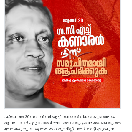
ഒക്ടോബർ 20 സഖാവ് സി എച്ച് കണാരൻ ദിനം സമുചിതമായി
ആചരിക്കാൻ എല്ലാ പാർടി ഘടകങ്ങളോടും പ്രവർത്തകരോടും അ
ഭ്യർഥിക്കുന്നു. കേരളത്തിൽ കമ്യൂണിസ്റ്റ് പാർടി കെട്ടിപ്പടുക്കുന്ന