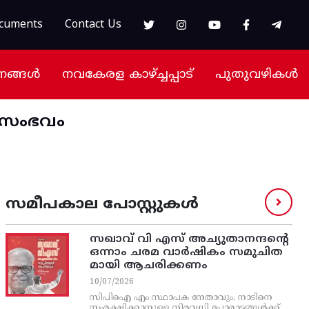
cuments
Contact Us
നങ്ങൾ
നവകേരള കാഴ്ച്ചപ്പാട്
പുതുവഴികൾ
ഞ സംഭവം
സമീപകാല പോസ്റ്റുകൾ
സഖാവ് വി എസ്‌ അച്യുതാനന്ദന്റെ
ഒന്നാം ചരമ വാര്‍ഷികം സമുചിത
മായി ആചരിക്കണം
10/07/2026
സിപിഐ എം സ്ഥാപക നേതാവും, നാടിനെ
സംരക്ഷിക്കാനുള്ള നിരവധി പോരാട്ടങ്ങള്‍ക്ക്‌