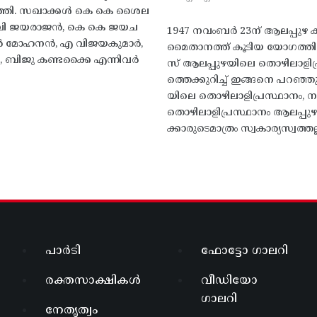
്തി. സഖാക്കൾ കെ കെ ശൈല
എം വി ജയരാജൻ, കെ കെ ജയച
1947 നവംബർ 23ന് ആലപ്പുഴ കിട
 എൻ മോഹനൻ, എ വിജയകുമാർ,
മൈതാനത്ത്‌ കൂടിയ യോഗത്
ബിജു കണ്ടക്കൈ എന്നിവർ
സ് ആലപ്പുഴയിലെ തൊഴിലാളിപ
ത്തെക്കുറിച്ച് ഇങ്ങനെ പറഞ്ഞ
യിലെ തൊഴിലാളിപ്രസ്ഥാനം, നാ
തൊഴിലാളിപ്രസ്ഥാനം ആലപ്പുഴ
ക്കാരുടെമാത്രം സ്വകാര്യസ്വത്തല്
പാർടി
ഫോട്ടോ ഗാലറി
രക്തസാക്ഷികൾ
വീഡിയോ
ഗാലറി
നേതൃത്വം