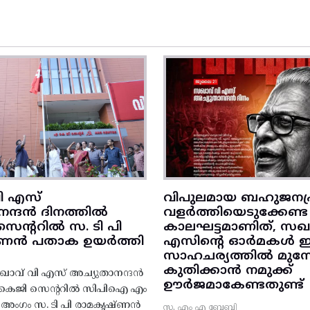
ി എസ്
വിപുലമായ ബഹുജനപ്
നന്ദൻ ദിനത്തിൽ
വളർത്തിയെടുക്കേണ്ട
ന്ററിൽ സ. ടി പി
കാലഘട്ടമാണിത്, സഖാ
‌ണൻ പതാക ഉയർത്തി
എസിന്റെ ഓർമകൾ
സാഹചര്യത്തിൽ മുന്നോട
കുതിക്കാൻ നമുക്ക്
ാവ് വി എസ് അച്യുതാനന്ദൻ
ഊർജമാകേണ്ടതുണ്ട്
എകെജി സെന്ററിൽ സിപിഐ എം
റ്റി അംഗം സ. ടി പി രാമകൃഷ്‌ണൻ
സ. എം എ ബേബി