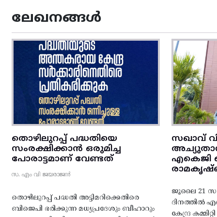
ലേഖനങ്ങൾ
തൊഴിലുറപ്പ് പദ്ധതിയെ
സഖാവ് വ
സംരക്ഷിക്കാൻ ഒരുമിച്ച
അച്യുതാ
പോരാട്ടമാണ് വേണ്ടത്
എകെജി സെ
രാമകൃഷ്
സ. എം വി ജയരാജൻ
ജൂലൈ 21 സഖ
തൊഴിലുറപ്പ് പദ്ധതി അട്ടിമറിക്കെതിരെ
ദിനത്തിൽ 
ബിജെപി ഭരിക്കുന്ന മധ്യപ്രദേശും ബീഹാറും
കേന്ദ്ര കമ്മി