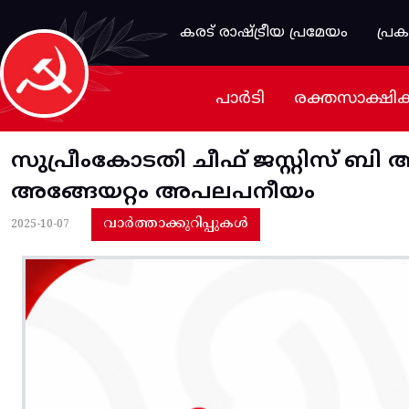
Skip to main content
കരട് രാഷ്ട്രീയ പ്രമേയം
പ്ര
പാർടി
രക്തസാക്ഷി
സുപ്രീംകോടതി ചീഫ് ജസ്റ്റിസ് 
അങ്ങേയറ്റം അപലപനീയം
വാർത്താക്കുറിപ്പുകൾ
2025-10-07