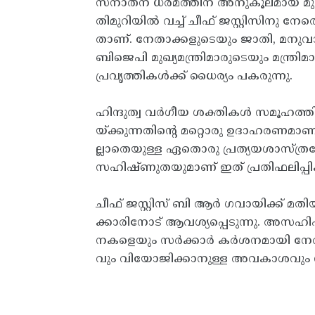
സനാതന ധർമത്തിന് അനുകൂലമായ മുദ്രാ
തിമുറിയിൽ വച്ച് ചീഫ് ജസ്റ്റിസിനു നേര
താണ്. നേതാക്കളുടെയും ജാതി, മനുവാ
ബിജെപി മുഖ്യമന്ത്രിമാരുടെയും മന്ത
പ്രവൃത്തികൾക്ക് ധൈര്യം പകരുന്നു.
ഹിന്ദുത്വ വർ​ഗീയ ശക്തികൾ സമൂഹത്ത
യ്ക്കുന്നതിന്റെ മറ്റൊരു ഉദാഹരണ
ല്ലാതെയുള്ള ഏതൊരു പ്രത്യയശാസ്ത്ര
സഹിഷ്ണുതയുമാണ് ഇത് പ്രതിഫലിപ്പിക്
ചീഫ് ജസ്റ്റിസ് ബി ആർ ​ഗവായിക്ക് മത
ക്കാരിനോട് ആവശ്യപ്പെടുന്നു. അസഹിഷ
നകളെയും സർക്കാർ കർശനമായി നേരിട
വും വിയോജിക്കാനുള്ള അവകാശവും സ