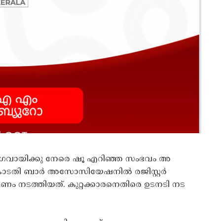
ആർ ​ഗവായിക്കു നേരെ ഷൂ എറിഞ്ഞ സംഭവം അ
ംകോടതി ബാർ അസോസിയേഷനിൽ രജിസ്റ്റർ
ണം നടത്തിയത്. കുറ്റക്കാരനെതിരെ ഉടനടി നട