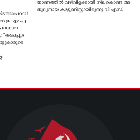
യാണത്തിൽ വഴിവിളക്കായി നിലകൊണ്ട അ
തുല്യനായ കമ്യൂണിസ്റ്റായിരുന്നു വി എസ്.
ങ്ങാംപറമ്പ്‌
തിൽ ഇ എം എ
്രസ്ഥാന
ു: “ആലപ്പുഴ
ട്ടുകാരുടെ
ല.