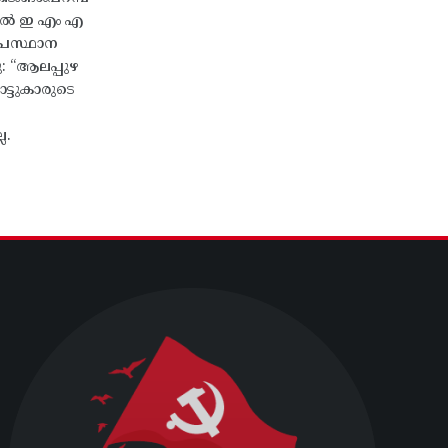
തിൽ ഇ എം എ
്രസ്ഥാന
ു: “ആലപ്പുഴ
ട്ടുകാരുടെ
ല.