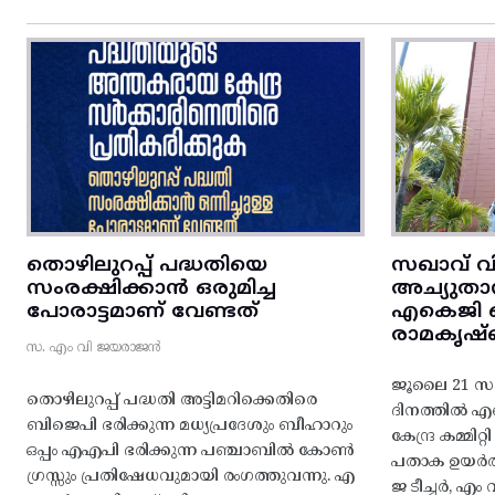
തൊഴിലുറപ്പ് പദ്ധതിയെ
സഖാവ് വ
സംരക്ഷിക്കാൻ ഒരുമിച്ച
അച്യുതാ
പോരാട്ടമാണ് വേണ്ടത്
എകെജി സെ
രാമകൃഷ്
സ. എം വി ജയരാജൻ
ജൂലൈ 21 സഖ
തൊഴിലുറപ്പ് പദ്ധതി അട്ടിമറിക്കെതിരെ
ദിനത്തിൽ 
ബിജെപി ഭരിക്കുന്ന മധ്യപ്രദേശും ബീഹാറും
കേന്ദ്ര കമ്മി
ഒപ്പം എഎപി ഭരിക്കുന്ന പഞ്ചാബിൽ കോൺ
പതാക ഉയർത
ഗ്രസ്സും പ്രതിഷേധവുമായി രംഗത്തുവന്നു. എ
ജ ടീച്ചർ, 