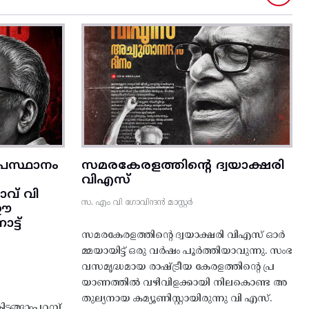
രസ്ഥാനം
സമരകേരളത്തിൻ്റെ ദ്വയാക്ഷരി
വിഎസ്
വ് വി
സ. എം വി ഗോവിന്ദൻ മാസ്റ്റർ
 ഈ
്ട്‌
സമരകേരളത്തിൻ്റെ ദ്വയാക്ഷരി വിഎസ് ഓർ
മ്മയായിട്ട് ഒരു വർഷം പൂർത്തിയാവുന്നു. സംഭ
വസമൃദ്ധമായ രാഷ്ട്രീയ കേരളത്തിന്റെ പ്ര
യാണത്തിൽ വഴിവിളക്കായി നിലകൊണ്ട അ
തുല്യനായ കമ്യൂണിസ്റ്റായിരുന്നു വി എസ്.
ങ്ങാംപറമ്പ്‌