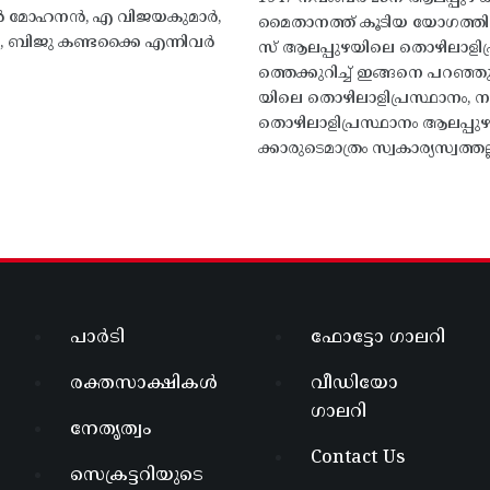
 എൻ മോഹനൻ, എ വിജയകുമാർ,
മൈതാനത്ത്‌ കൂടിയ യോഗത്
ബിജു കണ്ടക്കൈ എന്നിവർ
സ് ആലപ്പുഴയിലെ തൊഴിലാളിപ
ത്തെക്കുറിച്ച് ഇങ്ങനെ പറഞ്ഞ
യിലെ തൊഴിലാളിപ്രസ്ഥാനം, നാ
തൊഴിലാളിപ്രസ്ഥാനം ആലപ്പുഴ
ക്കാരുടെമാത്രം സ്വകാര്യസ്വത്തല്
പാർടി
ഫോട്ടോ ഗാലറി
രക്തസാക്ഷികൾ
വീഡിയോ
ഗാലറി
നേതൃത്വം
Contact Us
സെക്രട്ടറിയുടെ