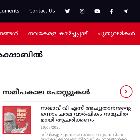
cuments
Contact Us
നങ്ങൾ
നവകേരള കാഴ്ച്ചപ്പാട്
പുതുവഴികൾ
ുരക്ഷാബിൽ
സമീപകാല പോസ്റ്റുകൾ
സഖാവ് വി എസ്‌ അച്യുതാനന്ദന്റെ
ഒന്നാം ചരമ വാര്‍ഷികം സമുചിത
മായി ആചരിക്കണം
10/07/2026
സിപിഐ എം സ്ഥാപക നേതാവും, നാടിനെ
സംരക്ഷിക്കാനുള്ള നിരവധി പോരാട്ടങ്ങള്‍ക്ക്‌