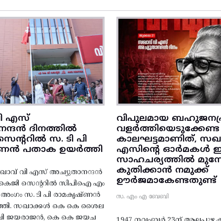
ി എസ്
വിപുലമായ ബഹുജനപ്
നന്ദൻ ദിനത്തിൽ
വളർത്തിയെടുക്കേണ്ട
ന്ററിൽ സ. ടി പി
കാലഘട്ടമാണിത്, സഖാ
‌ണൻ പതാക ഉയർത്തി
എസിന്റെ ഓർമകൾ
സാഹചര്യത്തിൽ മുന്നോട
കുതിക്കാൻ നമുക്ക്
ാവ് വി എസ് അച്യുതാനന്ദൻ
ഊർജമാകേണ്ടതുണ്ട്
എകെജി സെന്ററിൽ സിപിഐ എം
റ്റി അംഗം സ. ടി പി രാമകൃഷ്‌ണൻ
സ. എം എ ബേബി
്തി. സഖാക്കൾ കെ കെ ശൈല
എം വി ജയരാജൻ, കെ കെ ജയച
1947 നവംബർ 23ന് ആലപ്പുഴ കിട