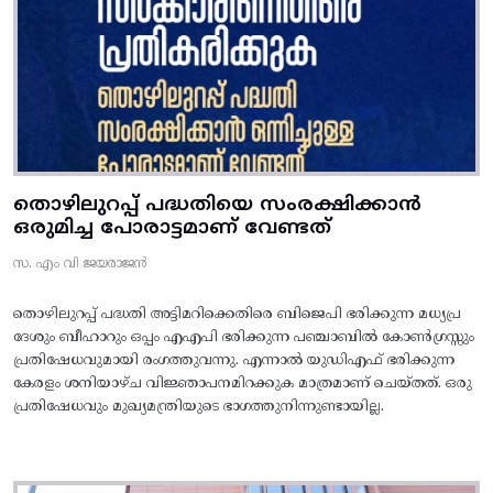
തൊഴിലുറപ്പ് പദ്ധതിയെ സംരക്ഷിക്കാൻ
ഒരുമിച്ച പോരാട്ടമാണ് വേണ്ടത്
സ. എം വി ജയരാജൻ
തൊഴിലുറപ്പ് പദ്ധതി അട്ടിമറിക്കെതിരെ ബിജെപി ഭരിക്കുന്ന മധ്യപ്ര
ദേശും ബീഹാറും ഒപ്പം എഎപി ഭരിക്കുന്ന പഞ്ചാബിൽ കോൺഗ്രസ്സും
പ്രതിഷേധവുമായി രംഗത്തുവന്നു. എന്നാൽ യുഡിഎഫ് ഭരിക്കുന്ന
കേരളം ശനിയാഴ്ച വിജ്ഞാപനമിറക്കുക മാത്രമാണ് ചെയ്തത്. ഒരു
പ്രതിഷേധവും മുഖ്യമന്ത്രിയുടെ ഭാഗത്തുനിന്നുണ്ടായില്ല.