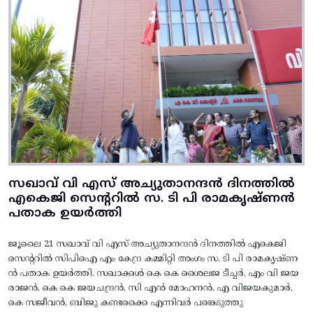
സഖാവ് വി എസ് അച്യുതാനന്ദൻ ദിനത്തിൽ
എകെജി സെന്ററിൽ സ. ടി പി രാമകൃഷ്‌ണൻ
പതാക ഉയർത്തി
ജൂലൈ 21 സഖാവ് വി എസ് അച്യുതാനന്ദൻ ദിനത്തിൽ എകെജി
സെന്ററിൽ സിപിഐ എം കേന്ദ്ര കമ്മിറ്റി അംഗം സ. ടി പി രാമകൃഷ്‌ണ
ൻ പതാക ഉയർത്തി. സഖാക്കൾ കെ കെ ശൈലജ ടീച്ചർ, എം വി ജയ
രാജൻ, കെ കെ ജയചന്ദ്രൻ, സി എൻ മോഹനൻ, എ വിജയകുമാർ,
കെ സജീവൻ, ബിജു കണ്ടക്കൈ എന്നിവർ പങ്കെടുത്തു