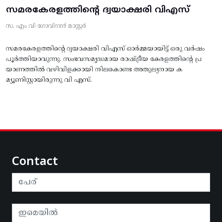
സമരകേരളത്തിൻ്റെ ദ്വയാക്ഷരി വിഎസ്
സ. എം വി ഗോവിന്ദൻ മാസ്റ്റർ
സമരകേരളത്തിൻ്റെ ദ്വയാക്ഷരി വിഎസ് ഓർമ്മയായിട്ട് ഒരു വർഷം
പൂർത്തിയാവുന്നു. സംഭവസമൃദ്ധമായ രാഷ്ട്രീയ കേരളത്തിന്റെ പ്ര
യാണത്തിൽ വഴിവിളക്കായി നിലകൊണ്ട അതുല്യനായ ക
മ്യൂണിസ്റ്റായിരുന്നു വി എസ്.
Contact