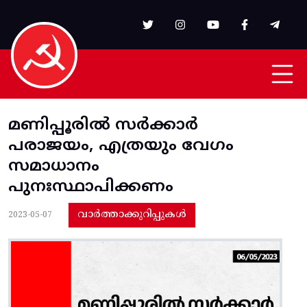
Skip to main content
മണിപ്പൂരിൽ സർക്കാർ
പരാജയം, എത്രയും വേഗം
സമാധാനം
പുനഃസ്ഥാപിക്കണം
വാർത്താക്കുറിപ്പുകൾ
2023-05-07