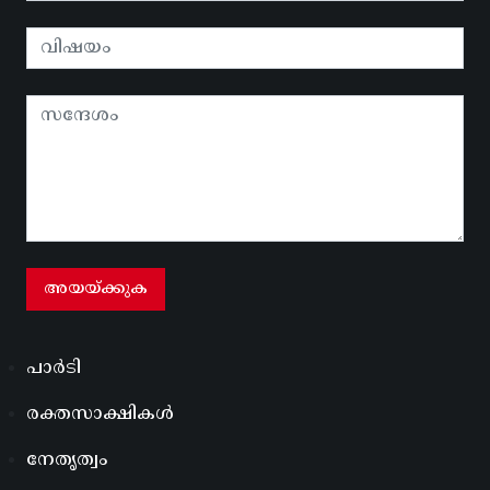
പാർടി
രക്തസാക്ഷികൾ
നേതൃത്വം