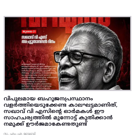
വിപുലമായ ബഹുജനപ്രസ്ഥാനം
വളർത്തിയെടുക്കേണ്ട കാലഘട്ടമാണിത്,
സഖാവ് വി എസിന്റെ ഓർമകൾ ഈ
സാഹചര്യത്തിൽ മുന്നോട്ട്‌ കുതിക്കാൻ
നമുക്ക് ഊർജമാകേണ്ടതുണ്ട്
സ. എം എ ബേബി