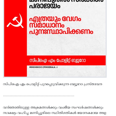
സിപിഐ എം പൊളിറ്റ് പുറപ്പെടുവിക്കുന്ന ബ്യൂറോ പ്രസ്താവന
-------------------------------------------------------
വൻതോതിലുള്ള അക്രമങ്ങൾക്കും വംശീയ സംഘർഷങ്ങൾക്കും
സാക്ഷ്യം വഹിച്ച മണിപ്പൂരിലെ സ്ഥിതിഗതികൾ ഭയാനകമായ അള