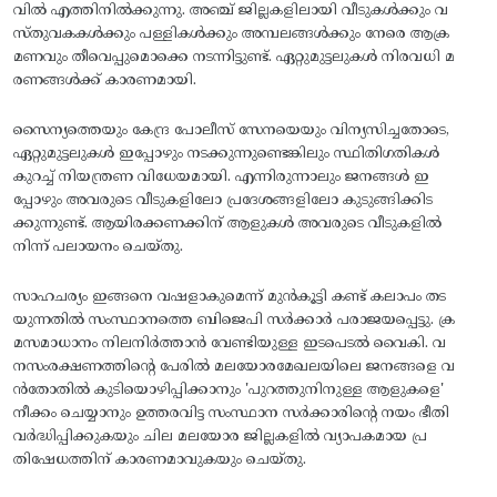
വിൽ എത്തിനിൽക്കുന്നു. അഞ്ച് ജില്ലകളിലായി വീടുകൾക്കും വ
സ്തുവകകൾക്കും പള്ളികൾക്കും അമ്പലങ്ങൾക്കും നേരെ ആക്ര
മണവും തീവെപ്പുമൊക്കെ നടന്നിട്ടുണ്ട്. ഏറ്റുമുട്ടലുകൾ നിരവധി മ
രണങ്ങൾക്ക് കാരണമായി.
സൈന്യത്തെയും കേന്ദ്ര പോലീസ് സേനയെയും വിന്യസിച്ചതോടെ,
ഏറ്റുമുട്ടലുകൾ ഇപ്പോഴും നടക്കുന്നുണ്ടെങ്കിലും സ്ഥിതിഗതികൾ
കുറച്ച് നിയന്ത്രണ വിധേയമായി. എന്നിരുന്നാലും ജനങ്ങൾ ഇ
പ്പോഴും അവരുടെ വീടുകളിലോ പ്രദേശങ്ങളിലോ കുടുങ്ങിക്കിട
ക്കുന്നുണ്ട്. ആയിരക്കണക്കിന് ആളുകൾ അവരുടെ വീടുകളിൽ
നിന്ന് പലായനം ചെയ്തു.
സാഹചര്യം ഇങ്ങനെ വഷളാകുമെന്ന് മുൻകൂട്ടി കണ്ട് കലാപം തട
യുന്നതിൽ സംസ്ഥാനത്തെ ബിജെപി സർക്കാർ പരാജയപ്പെട്ടു. ക്ര
മസമാധാനം നിലനിർത്താൻ വേണ്ടിയുള്ള ഇടപെടൽ വൈകി. വ
നസംരക്ഷണത്തിന്റെ പേരിൽ മലയോരമേഖലയിലെ ജനങ്ങളെ വ
ൻതോതിൽ കുടിയൊഴിപ്പിക്കാനും 'പുറത്തുനിനുള്ള ആളുകളെ'
നീക്കം ചെയ്യാനും ഉത്തരവിട്ട സംസ്ഥാന സർക്കാരിന്റെ നയം ഭീതി
വർദ്ധിപ്പിക്കുകയും ചില മലയോര ജില്ലകളിൽ വ്യാപകമായ പ്ര
തിഷേധത്തിന് കാരണമാവുകയും ചെയ്തു.