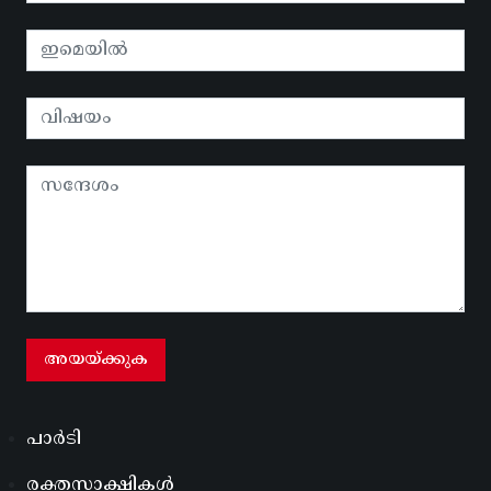
പാർടി
രക്തസാക്ഷികൾ