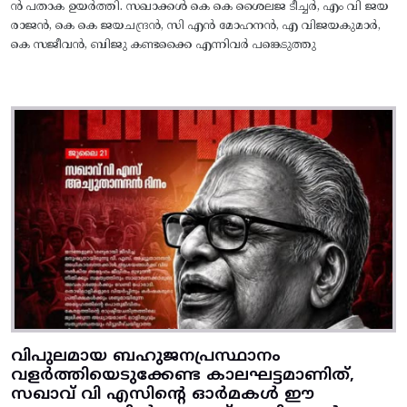
ൻ പതാക ഉയർത്തി. സഖാക്കൾ കെ കെ ശൈലജ ടീച്ചർ, എം വി ജയ
രാജൻ, കെ കെ ജയചന്ദ്രൻ, സി എൻ മോഹനൻ, എ വിജയകുമാർ,
കെ സജീവൻ, ബിജു കണ്ടക്കൈ എന്നിവർ പങ്കെടുത്തു
വിപുലമായ ബഹുജനപ്രസ്ഥാനം
വളർത്തിയെടുക്കേണ്ട കാലഘട്ടമാണിത്,
സഖാവ് വി എസിന്റെ ഓർമകൾ ഈ