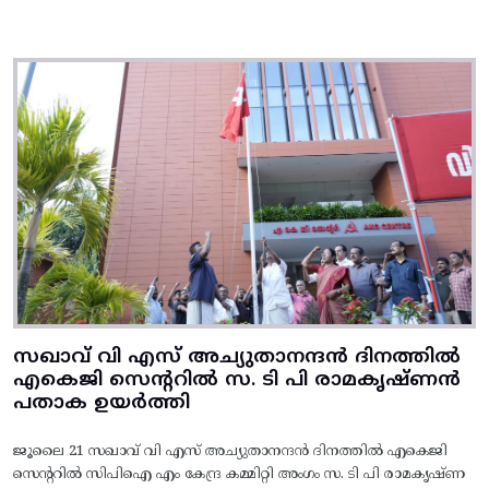
സഖാവ് വി എസ് അച്യുതാനന്ദൻ ദിനത്തിൽ
എകെജി സെന്ററിൽ സ. ടി പി രാമകൃഷ്‌ണൻ
പതാക ഉയർത്തി
ജൂലൈ 21 സഖാവ് വി എസ് അച്യുതാനന്ദൻ ദിനത്തിൽ എകെജി
സെന്ററിൽ സിപിഐ എം കേന്ദ്ര കമ്മിറ്റി അംഗം സ. ടി പി രാമകൃഷ്‌ണ