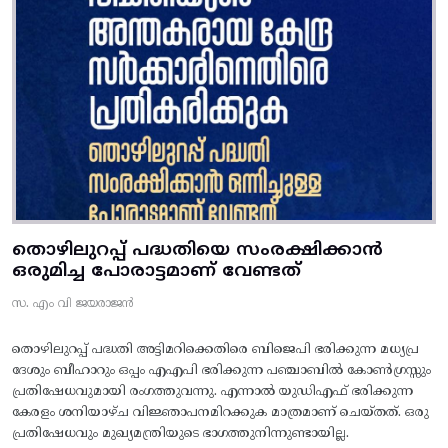
തൊഴിലുറപ്പ് പദ്ധതിയെ സംരക്ഷിക്കാൻ
ഒരുമിച്ച പോരാട്ടമാണ് വേണ്ടത്
സ. എം വി ജയരാജൻ
തൊഴിലുറപ്പ് പദ്ധതി അട്ടിമറിക്കെതിരെ ബിജെപി ഭരിക്കുന്ന മധ്യപ്ര
ദേശും ബീഹാറും ഒപ്പം എഎപി ഭരിക്കുന്ന പഞ്ചാബിൽ കോൺഗ്രസ്സും
പ്രതിഷേധവുമായി രംഗത്തുവന്നു. എന്നാൽ യുഡിഎഫ് ഭരിക്കുന്ന
കേരളം ശനിയാഴ്ച വിജ്ഞാപനമിറക്കുക മാത്രമാണ് ചെയ്തത്. ഒരു
പ്രതിഷേധവും മുഖ്യമന്ത്രിയുടെ ഭാഗത്തുനിന്നുണ്ടായില്ല.