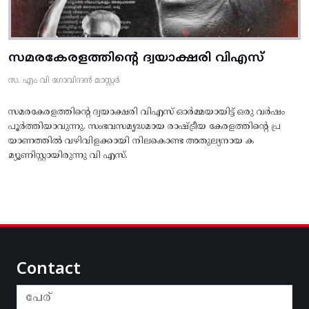
സമരകേരളത്തിൻ്റെ ദ്വയാക്ഷരി വിഎസ്
സ. എം വി ഗോവിന്ദൻ മാസ്റ്റർ
സമരകേരളത്തിൻ്റെ ദ്വയാക്ഷരി വിഎസ് ഓർമ്മയായിട്ട് ഒരു വർഷം
പൂർത്തിയാവുന്നു. സംഭവസമൃദ്ധമായ രാഷ്ട്രീയ കേരളത്തിന്റെ പ്ര
യാണത്തിൽ വഴിവിളക്കായി നിലകൊണ്ട അതുല്യനായ ക
മ്യൂണിസ്റ്റായിരുന്നു വി എസ്.
Contact