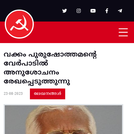
Skip to main content
വക്കം പുരുഷോത്തമന്റെ
വേർപാടിൽ
അനുശോചനം
രേഖപ്പെടുത്തുന്നു
ലേഖനങ്ങൾ
23-08-2023