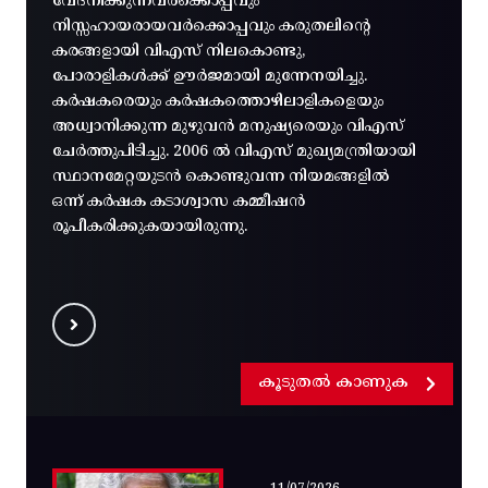
വേദനിക്കുന്നവർക്കൊപ്പവും
നിസ്സഹായരായവർക്കൊപ്പവും കരുതലിന്റെ
കരങ്ങളായി വിഎസ് നിലകൊണ്ടു,
പോരാളികൾക്ക് ഊർജമായി മുന്നേനയിച്ചു.
കർഷകരെയും കർഷകത്തൊഴിലാളികളെയും
അധ്വാനിക്കുന്ന മുഴുവൻ മനുഷ്യരെയും വിഎസ്
ചേർത്തുപിടിച്ചു. 2006 ൽ വിഎസ് മുഖ്യമന്ത്രിയായി
സ്ഥാനമേറ്റയുടൻ കൊണ്ടുവന്ന നിയമങ്ങളിൽ
ഒന്ന് കർഷക കടാശ്വാസ കമ്മീഷൻ
രൂപീകരിക്കുകയായിരുന്നു.
കൂടുതൽ കാണുക