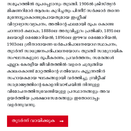
സമൂഹത്തിൽ രൂപപ്പെടാനും തുടങ്ങി. 1906ൽ ക്രിസ്ത്യൻ
മിഷണറിമാർ ആരംഭം കുറിച്ചതും പിന്നീട് സർക്കാർ തന്നെ
മുന്നോട്ടുകൊണ്ടുപോയതുമായ ഇംഗ്ലീഷ്
വിദ്യാഭ്യാസവ്യാപനം, അതിന്റെ ഫലമായി രൂപം കൊണ്ട
ചാന്നാർ കലാപം, 1888ലെ അരുവിപ്പുറം പ്രതിഷ്ഠ, 1891ലെ
മലയാളി മെമ്മോറിയൽ, 1896ലെ ഈഴവ മെമ്മോറിയൽ,
1903ലെ ശ്രീനാരായണ ധർമപരിപാലനയോഗസ്ഥാപനം,
തുടർന്ന് സാധുജനപരിപാലനയോഗം തുടങ്ങി സാമുദായിക
സംഘടനകളുടെ രൂപീകരണം, പ്രവർത്തനം, സമരങ്ങൾ
എല്ലാം കേരളീയ ജീവിതത്തിൽ വളരെ ചുരുങ്ങിയ
കാലംകൊണ്ട് മാറ്റത്തിന്റെ ഗതിവേഗം കൂട്ടുന്നതിൻ
സഹായകമായ ഘടകങ്ങളായി വർത്തിച്ചു. ബ്രിട്ടീഷ്
സാമ്രാജ്യത്തിന്റെ കോളനിവാഴ്ചയിൽ നിന്നുള്ള
വിമോചനത്തിനുവേണ്ടിയുള്ള പ്രസ്ഥാനങ്ങളും അവ
ഉയർത്തിയ പ്രക്ഷോഭസമരങ്ങളും ഇതോടൊപ്പം
വളർന്നുവന്നു.
തുടർന്ന് വായിക്കുക