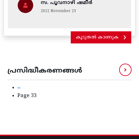
സ. പൂവനാഴി ഷമീർ
2022 November 23
കൂടുതൽ കാണുക
പ്രസിദ്ധീകരണങ്ങൾ
Pagination
Previous page
‹‹
Page 33