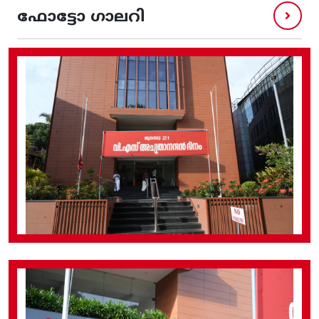
ഫോട്ടോ ഗാലറി