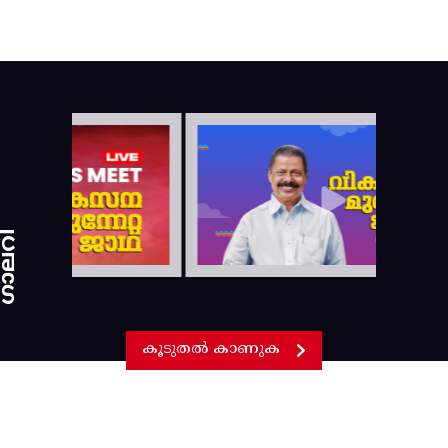
ാലറി
കൂടുതൽ കാണുക