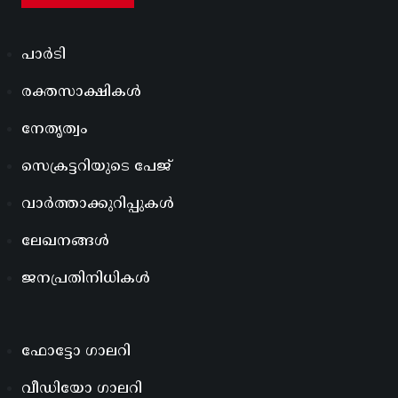
പാർടി
രക്തസാക്ഷികൾ
നേതൃത്വം
സെക്രട്ടറിയുടെ പേജ്
വാർത്താക്കുറിപ്പുകൾ
ലേഖനങ്ങൾ
ജനപ്രതിനിധികൾ
ഫോട്ടോ ഗാലറി
വീഡിയോ ഗാലറി