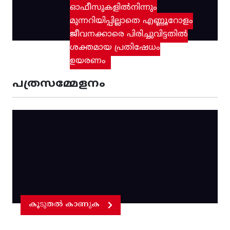
ഓഫീസുകളിൽനിന്നും
മുന്നറിയിപ്പില്ലാതെ എണ്ണൂറോളം
ജീവനക്കാരെ പിരിച്ചുവിട്ടതിൽ‌
ശക്തമായ പ്രതിഷേധം
ഉയരണം
പത്രസമ്മേളനം
കൂടുതൽ കാണുക