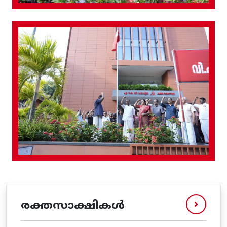
രക്തസാക്ഷികൾ