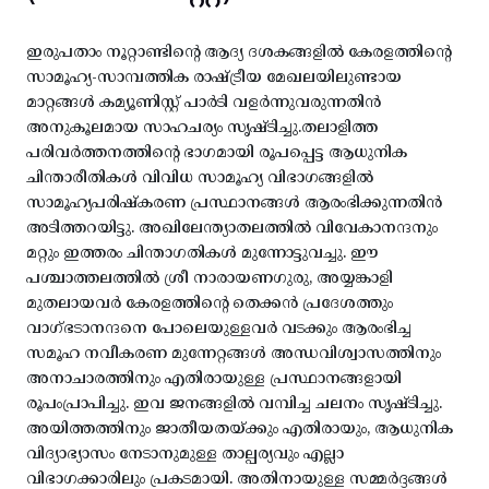
ഇരുപതാം നൂറ്റാണ്ടിന്റെ ആദ്യ ദശകങ്ങളിൽ കേരളത്തിന്റെ
സാമൂഹ്യ-സാമ്പത്തിക രാഷ്ട്രീയ മേഖലയിലുണ്ടായ
മാറ്റങ്ങൾ കമ്യൂണിസ്റ്റ് പാർടി വളർന്നുവരുന്നതിൻ
അനുകൂലമായ സാഹചര്യം സൃഷ്ടിച്ചു.തലാളിത്ത
പരിവർത്തനത്തിന്റെ ഭാഗമായി രൂപപ്പെട്ട ആധുനിക
ചിന്താരീതികൾ വിവിധ സാമൂഹ്യ വിഭാഗങ്ങളിൽ
സാമൂഹ്യപരിഷ്കരണ പ്രസ്ഥാനങ്ങൾ ആരംഭിക്കുന്നതിൻ
അടിത്തറയിട്ടു. അഖിലേന്ത്യാതലത്തിൽ വിവേകാനന്ദനും
മറ്റും ഇത്തരം ചിന്താഗതികൾ മുന്നോട്ടുവച്ചു. ഈ
പശ്ചാത്തലത്തിൽ ശ്രീ നാരായണഗുരു, അയ്യങ്കാളി
മുതലായവർ കേരളത്തിന്റെ തെക്കൻ പ്രദേശത്തും
വാഗ്ഭടാനന്ദനെ പോലെയുള്ളവർ വടക്കും ആരംഭിച്ച
സമൂഹ നവീകരണ മുന്നേറ്റങ്ങൾ അന്ധവിശ്വാസത്തിനും
അനാചാരത്തിനും എതിരായുള്ള പ്രസ്ഥാനങ്ങളായി
രൂപംപ്രാപിച്ചു. ഇവ ജനങ്ങളിൽ വമ്പിച്ച ചലനം സൃഷ്ടിച്ചു.
അയിത്തത്തിനും ജാതീയതയ്ക്കും എതിരായും, ആധുനിക
വിദ്യാഭ്യാസം നേടാനുമുള്ള താല്പര്യവും എല്ലാ
വിഭാഗക്കാരിലും പ്രകടമായി. അതിനായുള്ള സമ്മർദ്ദങ്ങൾ