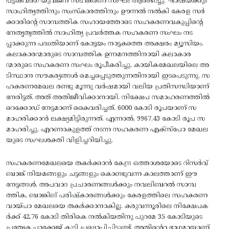
പട്ടികവർഗ യുവജന സഹകരണ സംഘം ആരംഭിച്ചു. -ഭാഷയ്ക്കും
സാഹിത്യത്തിനും സംസ്കാരത്തിനും ഊന്നൽ നൽകി കേരള സർ
ക്കാരിന്റെ സാമ്പത്തിക സഹായത്തോടെ സഹകരണവകുപ്പിന്റെ
നേതൃത്വത്തിൽ സാഹിത്യ പ്രവർത്തക സഹകരണ സംഘം നട
പ്പാക്കുന്ന പദ്ധതിയാണ് കോട്ടയം നാട്ടകത്തെ അക്ഷരം മ്യൂസിയം.
കലാകാരന്മാരുടെ സാമ്പത്തിക ഉന്നമനത്തിനായി കലാകാര
ന്മാരുടെ സഹകരണ സംഘം രൂപീകരിച്ചു. കായികമേഖലയിലെ അ
ടിസ്ഥാന സൗകര്യങ്ങൾ മെച്ചപ്പെടുത്തുന്നതിനായി ഇടപെടുന്നു. സ
ഹകരണമേഖല രണ്ടു മൂന്നു വർഷമായി വലിയ പ്രതിസന്ധിയാണ്
നേരിട്ടത്. അത് അതിജീവിക്കാനായി. നിക്ഷേപ സമാഹരണത്തിൽ
റെക്കോഡ് നേട്ടമാണ് കൈവരിച്ചത്. 6000 കോടി രൂപയാണ് സ
മാഹരിക്കാൻ ലക്ഷ്യമിട്ടിരുന്നത്. എന്നാൽ, 9967.43 കോടി രൂപ സ
മാഹരിച്ചു. എറണാകുളത്ത്‌ നടന്ന സഹകരണ എക്സ്പോ മേഖല
യുടെ സംഘശക്തി വിളിച്ചറിയിച്ചു.
സഹകരണമേഖലയെ തകർക്കാൻ കേന്ദ്ര ഒത്താശയോടെ റിസർവ്
ബാങ്ക് നിയമങ്ങളും ചട്ടങ്ങളും കൊണ്ടുവന്ന കാലത്താണ് ഈ
നേട്ടങ്ങൾ. അപവാദ പ്രചാരണങ്ങൾക്കും നവലിബറൽ സാമ്പ
ത്തിക, ബാങ്കിങ് പരിഷ്കാരങ്ങൾക്കും കേരളത്തിലെ സഹകരണ
വായ്പാ മേഖലയെ തകർക്കാനാകില്ല. കരുവന്നൂരിലെ നിക്ഷേപക
ർക്ക്‌ 42.76 കോടി തിരികെ നൽകിയതിനു പുറമേ 35 കോടിയുടെ
പ്രത്യേക പാക്കേജ്‌ കൂടി പ്രഖ്യാപിച്ചിട്ടുണ്ട്‌. അതിൻെറ ഭാഗമായാണ്‌