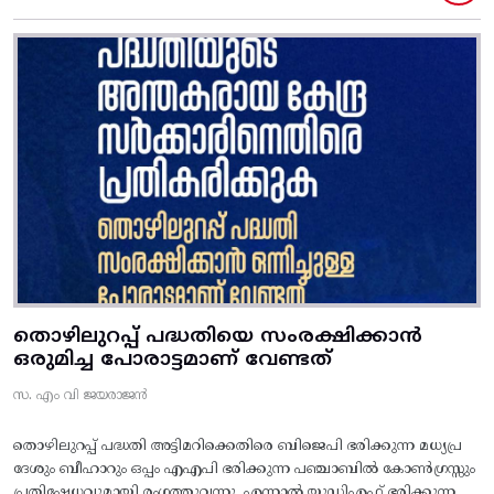
തൊഴിലുറപ്പ് പദ്ധതിയെ സംരക്ഷിക്കാൻ
ഒരുമിച്ച പോരാട്ടമാണ് വേണ്ടത്
സ. എം വി ജയരാജൻ
തൊഴിലുറപ്പ് പദ്ധതി അട്ടിമറിക്കെതിരെ ബിജെപി ഭരിക്കുന്ന മധ്യപ്ര
ദേശും ബീഹാറും ഒപ്പം എഎപി ഭരിക്കുന്ന പഞ്ചാബിൽ കോൺഗ്രസ്സും
പ്രതിഷേധവുമായി രംഗത്തുവന്നു. എന്നാൽ യുഡിഎഫ് ഭരിക്കുന്ന