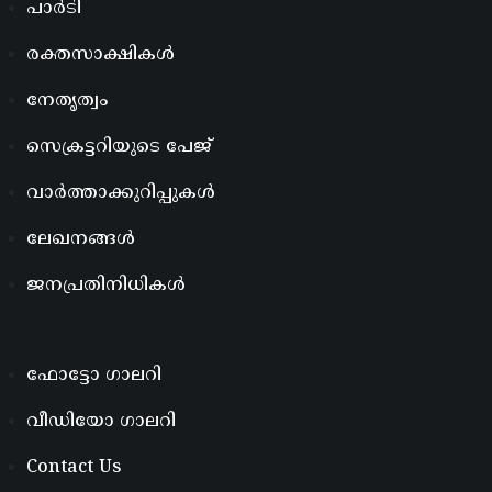
പാർടി
രക്തസാക്ഷികൾ
നേതൃത്വം
സെക്രട്ടറിയുടെ പേജ്
വാർത്താക്കുറിപ്പുകൾ
ലേഖനങ്ങൾ
ജനപ്രതിനിധികൾ
ഫോട്ടോ ഗാലറി
വീഡിയോ ഗാലറി
Contact Us