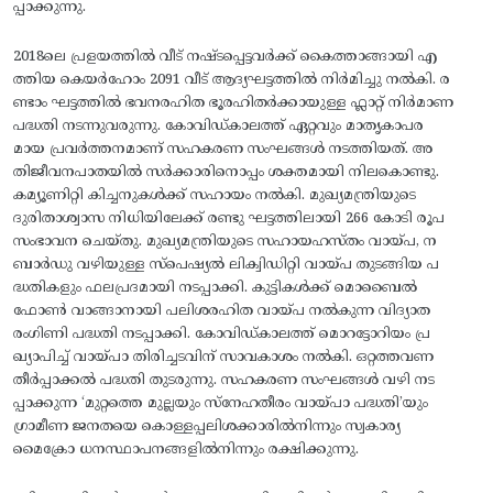
പ്പാക്കുന്നു.
2018ലെ പ്രളയത്തിൽ വീട് നഷ്ടപ്പെട്ടവർക്ക് കൈത്താങ്ങായി എ
ത്തിയ കെയർഹോം 2091 വീട്‌ ആദ്യഘട്ടത്തിൽ നിർമിച്ചു നൽകി. ര
ണ്ടാം ഘട്ടത്തിൽ ഭവനരഹിത ഭൂരഹിതർക്കായുള്ള ഫ്ലാറ്റ് നിർമാണ
പദ്ധതി നടന്നുവരുന്നു. കോവിഡ്കാലത്ത്‌ ഏറ്റവും മാതൃകാപര
മായ പ്രവർത്തനമാണ് സഹകരണ സംഘങ്ങൾ നടത്തിയത്. അ
തിജീവനപാതയിൽ സർക്കാരിനൊപ്പം ശക്തമായി നിലകൊണ്ടു.
കമ്യൂണിറ്റി കിച്ചനുകൾക്ക് സഹായം നൽകി. മുഖ്യമന്ത്രിയുടെ
ദുരിതാശ്വാസ നിധിയിലേക്ക് രണ്ടു ഘട്ടത്തിലായി 266 കോടി രൂപ
സംഭാവന ചെയ്തു. മുഖ്യമന്ത്രിയുടെ സഹായഹസ്തം വായ്പ, ന
ബാർഡു വഴിയുള്ള സ്പെഷ്യൽ ലിക്വിഡിറ്റി വായ്പ തുടങ്ങിയ പ
ദ്ധതികളും ഫലപ്രദമായി നടപ്പാക്കി. കുട്ടികൾക്ക് മൊബൈൽ
ഫോൺ വാങ്ങാനായി പലിശരഹിത വായ്പ നൽകുന്ന വിദ്യാത
രംഗിണി പദ്ധതി നടപ്പാക്കി. കോവിഡ്കാലത്ത് മൊറട്ടോറിയം പ്ര
ഖ്യാപിച്ച് വായ്‌പാ തിരിച്ചടവിന് സാവകാശം നൽകി. ഒറ്റത്തവണ
തീർപ്പാക്കൽ പദ്ധതി തുടരുന്നു. സഹകരണ സംഘങ്ങൾ വഴി നട
പ്പാക്കുന്ന ‘മുറ്റത്തെ മുല്ലയും സ്നേഹതീരം വായ്പാ പദ്ധതി’യും
ഗ്രാമീണ ജനതയെ കൊള്ളപ്പലിശക്കാരിൽനിന്നും സ്വകാര്യ
മൈക്രോ ധനസ്ഥാപനങ്ങളിൽനിന്നും രക്ഷിക്കുന്നു.