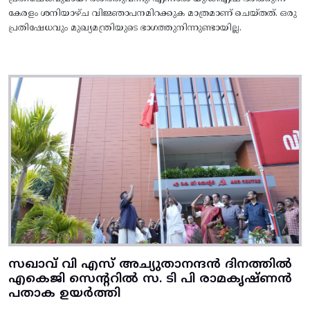
കേരളം ശനിയാഴ്ച വിജ്ഞാപനമിറക്കുക മാത്രമാണ് ചെയ്തത്. ഒരു
പ്രതിഷേധവും മുഖ്യമന്ത്രിയുടെ ഭാഗത്തുനിന്നുണ്ടായില്ല.
സഖാവ് വി എസ് അച്യുതാനന്ദൻ ദിനത്തിൽ
എകെജി സെന്ററിൽ സ. ടി പി രാമകൃഷ്‌ണൻ
പതാക ഉയർത്തി