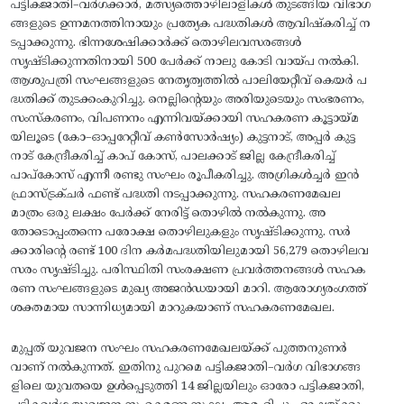
പട്ടികജാതി–വർഗക്കാർ, മത്സ്യത്തൊഴിലാളികൾ തുടങ്ങിയ വിഭാഗ
ങ്ങളുടെ ഉന്നമനത്തിനായും പ്രത്യേക പദ്ധതികൾ ആവിഷ്‌കരിച്ച് ന
ടപ്പാക്കുന്നു. ഭിന്നശേഷിക്കാർക്ക് തൊഴിലവസരങ്ങൾ
സൃഷ്ടിക്കുന്നതിനായി 500 പേർക്ക് നാലു കോടി വായ്പ നൽകി.
ആശുപത്രി സംഘങ്ങളുടെ നേതൃത്വത്തിൽ പാലിയേറ്റീവ് കെയർ പ
ദ്ധതിക്ക് തുടക്കംകുറിച്ചു. നെല്ലിന്റെയും അരിയുടെയും സംഭരണം,
സംസ്കരണം, വിപണനം എന്നിവയ്ക്കായി സഹകരണ കൂട്ടായ്മ
യിലൂടെ (കോ–ഓപ്പറേറ്റീവ് കൺസോർഷ്യം) കുട്ടനാട്, അപ്പർ കുട്ട
നാട് കേന്ദ്രീകരിച്ച് കാപ് കോസ്, പാലക്കാട് ജില്ല കേന്ദ്രീകരിച്ച്
പാപ്കോസ് എന്നീ രണ്ടു സംഘം രൂപീകരിച്ചു. അഗ്രികൾച്ചർ ഇൻ
ഫ്രാസ്ട്രക്ചർ ഫണ്ട് പദ്ധതി നടപ്പാക്കുന്നു. സഹകരണമേഖല
മാത്രം ഒരു ലക്ഷം പേർക്ക് നേരിട്ട് തൊഴിൽ നൽകുന്നു. അ
തോടൊപ്പംതന്നെ പരോക്ഷ തൊഴിലുകളും സൃഷ്ടിക്കുന്നു. സർ
ക്കാരിന്റെ രണ്ട് 100 ദിന കർമപദ്ധതിയിലുമായി 56,279 തൊഴിലവ
സരം സൃഷ്ടിച്ചു. പരിസ്ഥിതി സംരക്ഷണ പ്രവർത്തനങ്ങൾ സഹക
രണ സംഘങ്ങളുടെ മുഖ്യ അജൻഡയായി മാറി. ആരോഗ്യരംഗത്ത്
ശക്തമായ സാന്നിധ്യമായി മാറുകയാണ് സഹകരണമേഖല.
മുപ്പത്‌ യുവജന സംഘം സഹകരണമേഖലയ്‌ക്ക് പുത്തനുണർ
വാണ് നൽകുന്നത്. ഇതിനു പുറമെ പട്ടികജാതി–വർഗ വിഭാഗങ്ങ
ളിലെ യുവതയെ ഉൾപ്പെടുത്തി 14 ജില്ലയിലും ഓരോ പട്ടികജാതി,