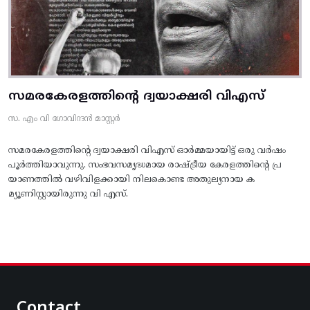
സമരകേരളത്തിൻ്റെ ദ്വയാക്ഷരി വിഎസ്
സ. എം വി ഗോവിന്ദൻ മാസ്റ്റർ
സമരകേരളത്തിൻ്റെ ദ്വയാക്ഷരി വിഎസ് ഓർമ്മയായിട്ട് ഒരു വർഷം
പൂർത്തിയാവുന്നു. സംഭവസമൃദ്ധമായ രാഷ്ട്രീയ കേരളത്തിന്റെ പ്ര
യാണത്തിൽ വഴിവിളക്കായി നിലകൊണ്ട അതുല്യനായ ക
മ്യൂണിസ്റ്റായിരുന്നു വി എസ്.
Contact