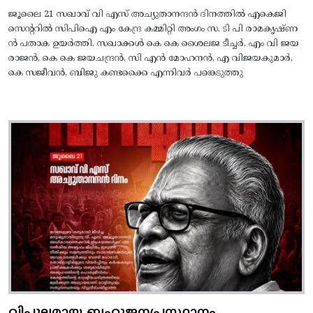
ജൂലൈ 21 സഖാവ് വി എസ് അച്യുതാനന്ദൻ ദിനത്തിൽ എകെജി
സെന്ററിൽ സിപിഐ എം കേന്ദ്ര കമ്മിറ്റി അംഗം സ. ടി പി രാമകൃഷ്‌ണ
ൻ പതാക ഉയർത്തി. സഖാക്കൾ കെ കെ ശൈലജ ടീച്ചർ, എം വി ജയ
രാജൻ, കെ കെ ജയചന്ദ്രൻ, സി എൻ മോഹനൻ, എ വിജയകുമാർ,
കെ സജീവൻ, ബിജു കണ്ടക്കൈ എന്നിവർ പങ്കെടുത്തു
വിപുലമായ ബഹുജനപ്രസ്ഥാനം