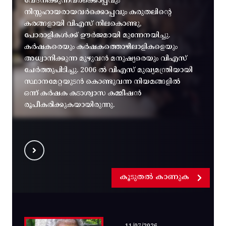
വേദനിക്കുന്നവർക്കൊപ്പവും
നിസ്സഹായരായവർക്കൊപ്പവും കരുതലിന്റെ
കരങ്ങളായി വിഎസ് നിലകൊണ്ടു,
പോരാളികൾക്ക് ഊർജമായി മുന്നേനയിച്ചു.
കർഷകരെയും കർഷകത്തൊഴിലാളികളെയും
അധ്വാനിക്കുന്ന മുഴുവൻ മനുഷ്യരെയും വിഎസ്
ചേർത്തുപിടിച്ചു. 2006 ൽ വിഎസ് മുഖ്യമന്ത്രിയായി
സ്ഥാനമേറ്റയുടൻ കൊണ്ടുവന്ന നിയമങ്ങളിൽ
ഒന്ന് കർഷക കടാശ്വാസ കമ്മീഷൻ
രൂപീകരിക്കുകയായിരുന്നു.
കൂടുതൽ കാണുക