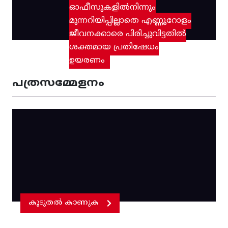
ഓഫീസുകളിൽനിന്നും
മുന്നറിയിപ്പില്ലാതെ എണ്ണൂറോളം
ജീവനക്കാരെ പിരിച്ചുവിട്ടതിൽ‌
ശക്തമായ പ്രതിഷേധം
ഉയരണം
പത്രസമ്മേളനം
കൂടുതൽ കാണുക