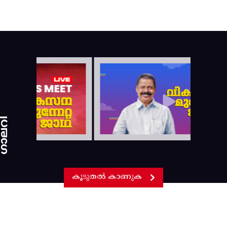
ാലറി
കൂടുതൽ കാണുക