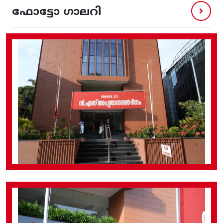
ഫോട്ടോ ഗാലറി