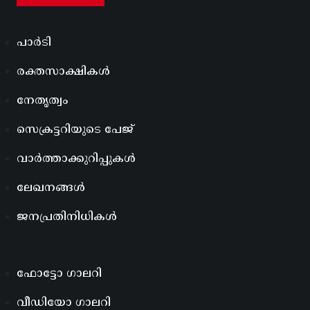
പാർടി
രക്തസാക്ഷികൾ
നേതൃത്വം
സെക്രട്ടറിയുടെ പേജ്
വാർത്താക്കുറിപ്പുകൾ
ലേഖനങ്ങൾ
ജനപ്രതിനിധികൾ
ഫോട്ടോ ഗാലറി
വീഡിയോ ഗാലറി