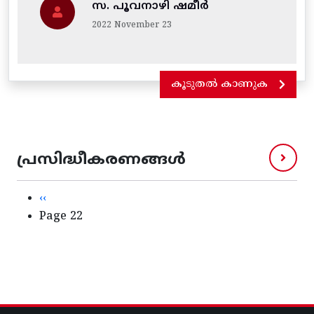
സ. പൂവനാഴി ഷമീർ
2022 November 23
കൂടുതൽ കാണുക
പ്രസിദ്ധീകരണങ്ങൾ
Pagination
Previous page
‹‹
Page 22