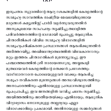
ഇരുപതാം നൂറ്റാണ്ടിന്റെ ആദ്യ ദശകങ്ങളിൽ കേരളത്തിന്റെ
സാമൂഹ്യ-സാമ്പത്തിക രാഷ്ട്രീയ മേഖലയിലുണ്ടായ
മാറ്റങ്ങൾ കമ്യൂണിസ്റ്റ് പാർടി വളർന്നുവരുന്നതിൻ
അനുകൂലമായ സാഹചര്യം സൃഷ്ടിച്ചു.തലാളിത്ത
പരിവർത്തനത്തിന്റെ ഭാഗമായി രൂപപ്പെട്ട ആധുനിക
ചിന്താരീതികൾ വിവിധ സാമൂഹ്യ വിഭാഗങ്ങളിൽ
സാമൂഹ്യപരിഷ്കരണ പ്രസ്ഥാനങ്ങൾ ആരംഭിക്കുന്നതിൻ
അടിത്തറയിട്ടു. അഖിലേന്ത്യാതലത്തിൽ വിവേകാനന്ദനും
മറ്റും ഇത്തരം ചിന്താഗതികൾ മുന്നോട്ടുവച്ചു. ഈ
പശ്ചാത്തലത്തിൽ ശ്രീ നാരായണഗുരു, അയ്യങ്കാളി
മുതലായവർ കേരളത്തിന്റെ തെക്കൻ പ്രദേശത്തും
വാഗ്ഭടാനന്ദനെ പോലെയുള്ളവർ വടക്കും ആരംഭിച്ച
സമൂഹ നവീകരണ മുന്നേറ്റങ്ങൾ അന്ധവിശ്വാസത്തിനും
അനാചാരത്തിനും എതിരായുള്ള പ്രസ്ഥാനങ്ങളായി
രൂപംപ്രാപിച്ചു. ഇവ ജനങ്ങളിൽ വമ്പിച്ച ചലനം സൃഷ്ടിച്ചു.
അയിത്തത്തിനും ജാതീയതയ്ക്കും എതിരായും, ആധുനിക
വിദ്യാഭ്യാസം നേടാനുമുള്ള താല്പര്യവും എല്ലാ
വിഭാഗക്കാരിലും പ്രകടമായി. അതിനായുള്ള സമ്മർദ്ദങ്ങൾ