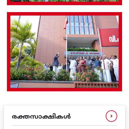
രക്തസാക്ഷികൾ