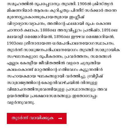
സമൂഹത്തിൽ രൂപപ്പെടാനും തുടങ്ങി. 1906ൽ ക്രിസ്ത്യൻ
മിഷണറിമാർ ആരംഭം കുറിച്ചതും പിന്നീട് സർക്കാർ തന്നെ
മുന്നോട്ടുകൊണ്ടുപോയതുമായ ഇംഗ്ലീഷ്
വിദ്യാഭ്യാസവ്യാപനം, അതിന്റെ ഫലമായി രൂപം കൊണ്ട
ചാന്നാർ കലാപം, 1888ലെ അരുവിപ്പുറം പ്രതിഷ്ഠ, 1891ലെ
മലയാളി മെമ്മോറിയൽ, 1896ലെ ഈഴവ മെമ്മോറിയൽ,
1903ലെ ശ്രീനാരായണ ധർമപരിപാലനയോഗസ്ഥാപനം,
തുടർന്ന് സാധുജനപരിപാലനയോഗം തുടങ്ങി സാമുദായിക
സംഘടനകളുടെ രൂപീകരണം, പ്രവർത്തനം, സമരങ്ങൾ
എല്ലാം കേരളീയ ജീവിതത്തിൽ വളരെ ചുരുങ്ങിയ
കാലംകൊണ്ട് മാറ്റത്തിന്റെ ഗതിവേഗം കൂട്ടുന്നതിൻ
സഹായകമായ ഘടകങ്ങളായി വർത്തിച്ചു. ബ്രിട്ടീഷ്
സാമ്രാജ്യത്തിന്റെ കോളനിവാഴ്ചയിൽ നിന്നുള്ള
വിമോചനത്തിനുവേണ്ടിയുള്ള പ്രസ്ഥാനങ്ങളും അവ
ഉയർത്തിയ പ്രക്ഷോഭസമരങ്ങളും ഇതോടൊപ്പം
വളർന്നുവന്നു.
തുടർന്ന് വായിക്കുക