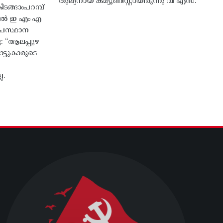
തുല്യനായ കമ്യൂണിസ്റ്റായിരുന്നു വി എസ്.
ങ്ങാംപറമ്പ്‌
തിൽ ഇ എം എ
്രസ്ഥാന
ു: “ആലപ്പുഴ
ട്ടുകാരുടെ
ല.