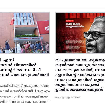
ി എസ്
വിപുലമായ ബഹുജനപ്
നന്ദൻ ദിനത്തിൽ
വളർത്തിയെടുക്കേണ്ട
ന്ററിൽ സ. ടി പി
കാലഘട്ടമാണിത്, സഖാ
‌ണൻ പതാക ഉയർത്തി
എസിന്റെ ഓർമകൾ
സാഹചര്യത്തിൽ മുന്നോട
കുതിക്കാൻ നമുക്ക്
ാവ് വി എസ് അച്യുതാനന്ദൻ
ഊർജമാകേണ്ടതുണ്ട്
എകെജി സെന്ററിൽ സിപിഐ എം
റ്റി അംഗം സ. ടി പി രാമകൃഷ്‌ണൻ
സ. എം എ ബേബി
്തി. സഖാക്കൾ കെ കെ ശൈല