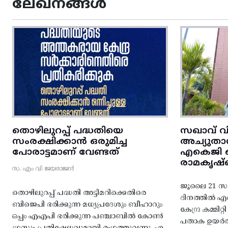
ലേഖനങ്ങൾ
തൊഴിലുറപ്പ് പദ്ധതിയെ
സഖാവ് വ
സംരക്ഷിക്കാൻ ഒരുമിച്ച
അച്യുതാ
പോരാട്ടമാണ് വേണ്ടത്
എകെജി സെ
രാമകൃഷ്
സ. എം വി ജയരാജൻ
ജൂലൈ 21 സഖ
തൊഴിലുറപ്പ് പദ്ധതി അട്ടിമറിക്കെതിരെ
ദിനത്തിൽ 
ബിജെപി ഭരിക്കുന്ന മധ്യപ്രദേശും ബീഹാറും
കേന്ദ്ര കമ്മി
ഒപ്പം എഎപി ഭരിക്കുന്ന പഞ്ചാബിൽ കോൺ
പതാക ഉയർത