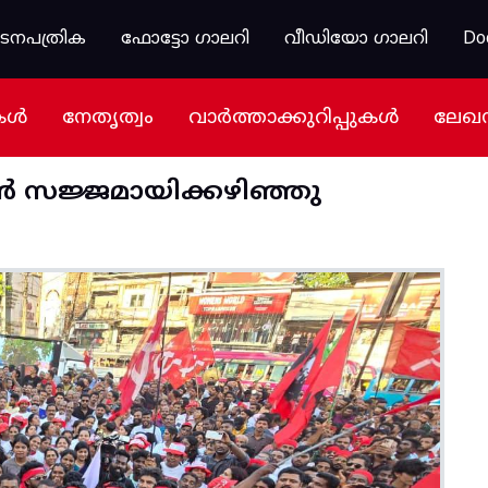
കടനപത്രിക
ഫോട്ടോ ഗാലറി
വീഡിയോ ഗാലറി
Do
കൾ
നേതൃത്വം
വാർത്താക്കുറിപ്പുകൾ
ലേഖ
ൻ സജ്ജമായിക്കഴിഞ്ഞു