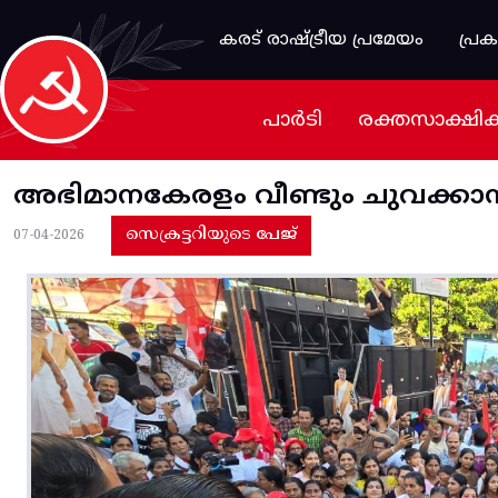
Skip to main content
കരട് രാഷ്ട്രീയ പ്രമേയം
പ്ര
പാർടി
രക്തസാക്ഷി
അഭിമാനകേരളം വീണ്ടും ചുവക്കാ
സെക്രട്ടറിയുടെ പേജ്
07-04-2026