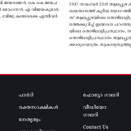
എം വി ജയരാജൻ, കെ കെ ജയച
1947 നവംബർ 23ന് ആലപ്പുഴ കിട
 എൻ മോഹനൻ, എ വിജയകുമാർ,
മൈതാനത്ത്‌ കൂടിയ യോഗത്
ബിജു കണ്ടക്കൈ എന്നിവർ
സ് ആലപ്പുഴയിലെ തൊഴിലാളിപ
ത്തെക്കുറിച്ച് ഇങ്ങനെ പറഞ്ഞ
യിലെ തൊഴിലാളിപ്രസ്ഥാനം, നാ
തൊഴിലാളിപ്രസ്ഥാനം ആലപ്പുഴ
ക്കാരുടെമാത്രം സ്വകാര്യസ്വത്തല്
പാർടി
ഫോട്ടോ ഗാലറി
രക്തസാക്ഷികൾ
വീഡിയോ
ഗാലറി
നേതൃത്വം
Contact Us