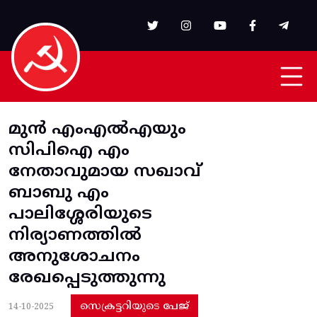
Skip to main content
മുൻ എംഎൽഎയും
സിപിഐ എം
നേതാവുമായ സഖാവ്
ബാബു എം
പാലിശ്ശേരിയുടെ
നിര്യാണത്തിൽ
അനുശോചനം
രേഖപ്പെടുത്തുന്നു
സെക്രട്ടറിയുടെ പേജ്
14-10-2025