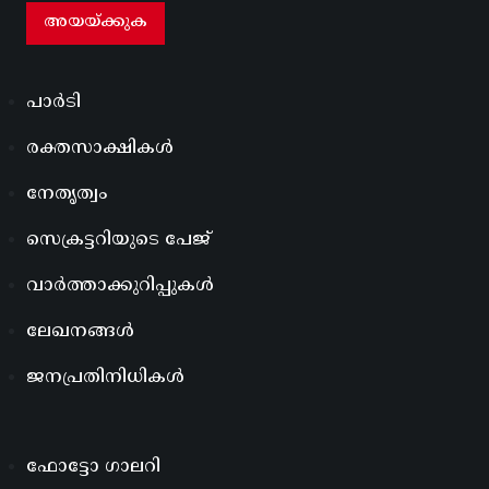
പാർടി
രക്തസാക്ഷികൾ
നേതൃത്വം
സെക്രട്ടറിയുടെ പേജ്
വാർത്താക്കുറിപ്പുകൾ
ലേഖനങ്ങൾ
ജനപ്രതിനിധികൾ
ഫോട്ടോ ഗാലറി