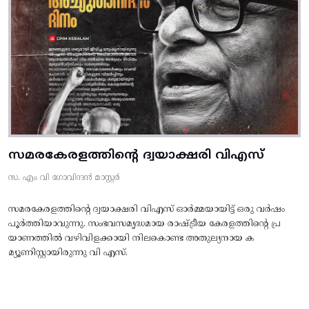
സമരകേരളത്തിൻ്റെ ദ്വയാക്ഷരി വിഎസ്
സ. എം വി ഗോവിന്ദൻ മാസ്റ്റർ
സമരകേരളത്തിൻ്റെ ദ്വയാക്ഷരി വിഎസ് ഓർമ്മയായിട്ട് ഒരു വർഷം
പൂർത്തിയാവുന്നു. സംഭവസമൃദ്ധമായ രാഷ്ട്രീയ കേരളത്തിന്റെ പ്ര
യാണത്തിൽ വഴിവിളക്കായി നിലകൊണ്ട അതുല്യനായ ക
മ്യൂണിസ്റ്റായിരുന്നു വി എസ്.