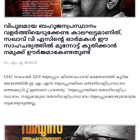
വിപുലമായ ബഹുജനപ്രസ്ഥാനം
വളർത്തിയെടുക്കേണ്ട കാലഘട്ടമാണിത്,
സഖാവ് വി എസിന്റെ ഓർമകൾ ഈ
സാഹചര്യത്തിൽ മുന്നോട്ട്‌ കുതിക്കാൻ
നമുക്ക് ഊർജമാകേണ്ടതുണ്ട്
സ. എം എ ബേബി
1947 നവംബർ 23ന് ആലപ്പുഴ കിടങ്ങാംപറമ്പ്‌ മൈതാനത്ത്‌ കൂടിയ
യോഗത്തിൽ ഇ എം എസ് ആലപ്പുഴയിലെ തൊഴിലാളിപ്രസ്ഥാന
ത്തെക്കുറിച്ച് ഇങ്ങനെ പറഞ്ഞു: “ആലപ്പുഴയിലെ തൊഴിലാളിപ്ര
സ്ഥാനം, നാട്ടുകാരുടെ തൊഴിലാളിപ്രസ്ഥാനം ആലപ്പുഴക്കാരുടെമാത്രം
സ്വകാര്യസ്വത്തല്ല.