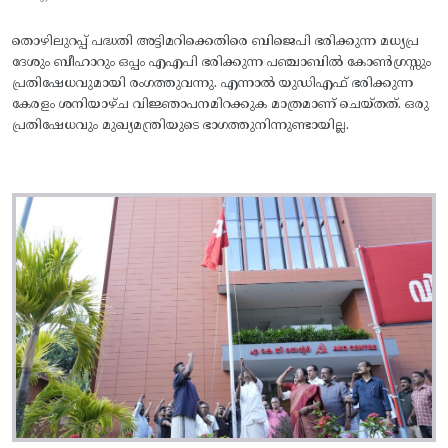
തൊഴിലുറപ്പ് പദ്ധതി അട്ടിമറിക്കെതിരെ ബിജെപി ഭരിക്കുന്ന മധ്യപ്ര
ദേശും ബീഹാറും ഒപ്പം എഎപി ഭരിക്കുന്ന പഞ്ചാബിൽ കോൺഗ്രസ്സും
പ്രതിഷേധവുമായി രംഗത്തുവന്നു. എന്നാൽ യുഡിഎഫ് ഭരിക്കുന്ന
കേരളം ശനിയാഴ്ച വിജ്ഞാപനമിറക്കുക മാത്രമാണ് ചെയ്തത്. ഒരു
പ്രതിഷേധവും മുഖ്യമന്ത്രിയുടെ ഭാഗത്തുനിന്നുണ്ടായില്ല.