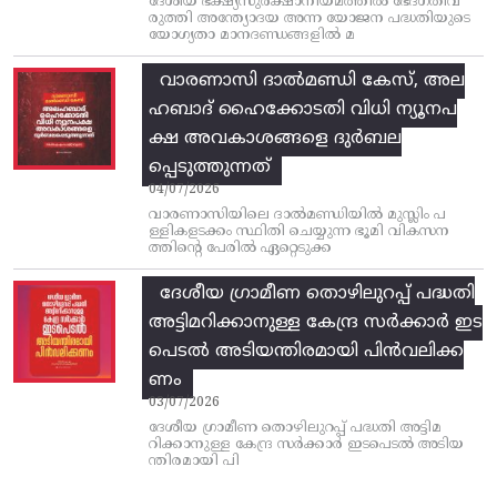
ദേശീയ ഭക്ഷ്യസുരക്ഷാനിയമത്തിൽ ഭേദഗതിവ
രുത്തി അന്ത്യോദയ അന്ന യോജന പദ്ധതിയുടെ
യോഗ്യതാ മാനദണ്ഡങ്ങളിൽ മ
വാരണാസി ദാൽമണ്ഡി കേസ്, അല
ഹബാദ് ഹൈക്കോടതി വിധി ന്യൂനപ
ക്ഷ അവകാശങ്ങളെ ദുർബല
പ്പെടുത്തുന്നത്
04/07/2026
വാരണാസിയിലെ ദാൽമണ്ഡിയിൽ മുസ്ലിം പ
ള്ളികളടക്കം സ്ഥിതി ചെയ്യുന്ന ഭൂമി വികസന
ത്തിന്റെ പേരിൽ ഏറ്റെടുക്ക
ദേശീയ ഗ്രാമീണ തൊഴിലുറപ്പ്‌ പദ്ധതി
അട്ടിമറിക്കാനുള്ള കേന്ദ്ര സര്‍ക്കാര്‍ ഇട
പെടല്‍ അടിയന്തിരമായി പിന്‍വലിക്ക
ണം
03/07/2026
ദേശീയ ഗ്രാമീണ തൊഴിലുറപ്പ്‌ പദ്ധതി അട്ടിമ
റിക്കാനുള്ള കേന്ദ്ര സര്‍ക്കാര്‍ ഇടപെടല്‍ അടിയ
ന്തിരമായി പി