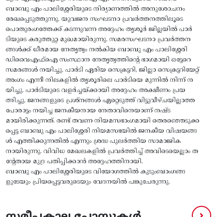
ബാബു എം പാലിശ്ശേരിയുടെ നിര്യാണത്തിൽ അനുശോചനം
രേഖപ്പെടുത്തുന്നു. യുവജന സംഘടനാ പ്രവർത്തനത്തിലൂടെ
പൊതുരംഗത്തേക്ക് കടന്നുവന്ന അദ്ദേഹം തൃശൂർ ജില്ലയിൽ പാർ
ടിയുടെ കരുത്തുറ്റ മുഖമായിരുന്നു. സമരസംഘടനാ പ്രവർത്തന
ങ്ങൾക്ക് ധീരമായ നേതൃത്വം നൽകിയ ബാബു എം പാലിശ്ശേരി
ഡിവൈഎഫ്ഐ സംസ്ഥാന നേതൃത്വത്തിന്റെ ഭാഗമായി ഒട്ടേറെ
സമരങ്ങൾ നയിച്ചു. പാർടി ഏരിയ സെക്രട്ടറി, ജില്ലാ സെക്രട്ടറിയേറ്റ്
അംഗം എന്നീ നിലകളിൽ തൃശൂരിലെ പാർടിയെ മുന്നിൽ നിന്ന് ന
യിച്ചു. പാർടിയുടെ വളർച്ചയ്ക്കായി അദ്ദേഹം അക്ഷീണം പ്രയ
ത്നിച്ചു. ജനങ്ങളുടെ പ്രശ്നങ്ങൾ ഏറ്റെടുത്ത് വിട്ടുവീഴ്ചയില്ലാത്ത
പോരാട്ടം നയിച്ച ജനകീയനായ നേതാവിനെയാണ് നഷ്ട
മായിരിക്കുന്നത്. രണ്ട് തവണ നിയമസഭാംഗമായി തെരഞ്ഞെടുക്ക
പ്പെട്ട ബാബു എം പാലിശ്ശേരി നിയമസഭയിൽ ജനകീയ വിഷയങ്ങ
ൾ എത്തിക്കുന്നതിൽ എന്നും ശ്രദ്ധ പുലർത്തിയ സാമാജിക
നായിരുന്നു. വിവിധ മേഖലകളിൽ പ്രവർത്തിച്ച് അവിടെയെല്ലാം ത
ന്റേതായ മുദ്ര പതിപ്പിക്കാൻ അദ്ദേഹത്തിനായി.
ബാബു എം പാലിശ്ശേരിയുടെ വിയോഗത്തിൽ കുടുംബാംഗങ്ങ
ളുടേയും പ്രിയപ്പെട്ടവരുടെയും വേദനയിൽ പങ്കുചേരുന്നു.
സമീപകാല പോസ്റ്റുകൾ