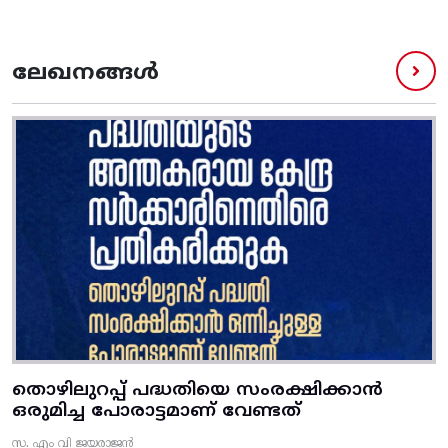
ലേഖനങ്ങൾ
തൊഴിലുറപ്പ് പദ്ധതിയെ സംരക്ഷിക്കാൻ
ഒരുമിച്ച പോരാട്ടമാണ് വേണ്ടത്
സ. എം വി ജയരാജൻ