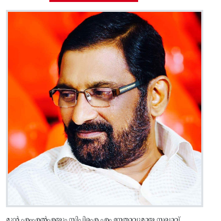
മുൻ എംഎൽഎയും സിപിഐ എം നേതാവുമായ സഖാവ്