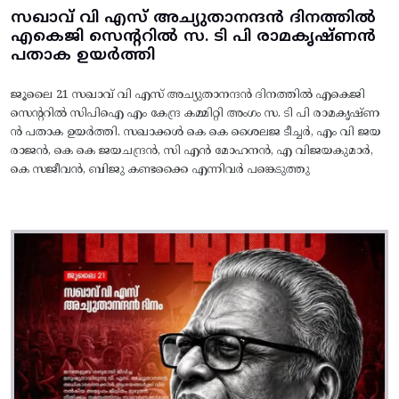
സഖാവ് വി എസ് അച്യുതാനന്ദൻ ദിനത്തിൽ
എകെജി സെന്ററിൽ സ. ടി പി രാമകൃഷ്‌ണൻ
പതാക ഉയർത്തി
ജൂലൈ 21 സഖാവ് വി എസ് അച്യുതാനന്ദൻ ദിനത്തിൽ എകെജി
സെന്ററിൽ സിപിഐ എം കേന്ദ്ര കമ്മിറ്റി അംഗം സ. ടി പി രാമകൃഷ്‌ണ
ൻ പതാക ഉയർത്തി. സഖാക്കൾ കെ കെ ശൈലജ ടീച്ചർ, എം വി ജയ
രാജൻ, കെ കെ ജയചന്ദ്രൻ, സി എൻ മോഹനൻ, എ വിജയകുമാർ,
കെ സജീവൻ, ബിജു കണ്ടക്കൈ എന്നിവർ പങ്കെടുത്തു