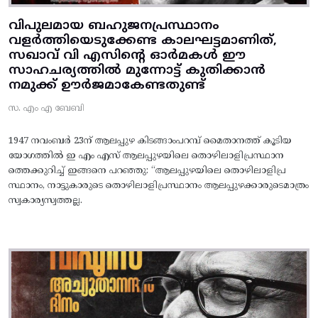
വിപുലമായ ബഹുജനപ്രസ്ഥാനം
വളർത്തിയെടുക്കേണ്ട കാലഘട്ടമാണിത്,
സഖാവ് വി എസിന്റെ ഓർമകൾ ഈ
സാഹചര്യത്തിൽ മുന്നോട്ട്‌ കുതിക്കാൻ
നമുക്ക് ഊർജമാകേണ്ടതുണ്ട്
സ. എം എ ബേബി
1947 നവംബർ 23ന് ആലപ്പുഴ കിടങ്ങാംപറമ്പ്‌ മൈതാനത്ത്‌ കൂടിയ
യോഗത്തിൽ ഇ എം എസ് ആലപ്പുഴയിലെ തൊഴിലാളിപ്രസ്ഥാന
ത്തെക്കുറിച്ച് ഇങ്ങനെ പറഞ്ഞു: “ആലപ്പുഴയിലെ തൊഴിലാളിപ്ര
സ്ഥാനം, നാട്ടുകാരുടെ തൊഴിലാളിപ്രസ്ഥാനം ആലപ്പുഴക്കാരുടെമാത്രം
സ്വകാര്യസ്വത്തല്ല.