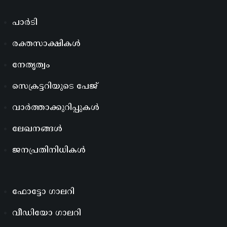
പാർടി
രക്തസാക്ഷികൾ
നേതൃത്വം
സെക്രട്ടറിയുടെ പേജ്
വാർത്താക്കുറിപ്പുകൾ
ലേഖനങ്ങൾ
ജനപ്രതിനിധികൾ
ഫോട്ടോ ഗാലറി
വീഡിയോ ഗാലറി