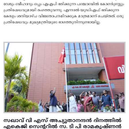
ദേശും ബീഹാറും ഒപ്പം എഎപി ഭരിക്കുന്ന പഞ്ചാബിൽ കോൺഗ്രസ്സും
പ്രതിഷേധവുമായി രംഗത്തുവന്നു. എന്നാൽ യുഡിഎഫ് ഭരിക്കുന്ന
കേരളം ശനിയാഴ്ച വിജ്ഞാപനമിറക്കുക മാത്രമാണ് ചെയ്തത്. ഒരു
പ്രതിഷേധവും മുഖ്യമന്ത്രിയുടെ ഭാഗത്തുനിന്നുണ്ടായില്ല.
സഖാവ് വി എസ് അച്യുതാനന്ദൻ ദിനത്തിൽ
എകെജി സെന്ററിൽ സ. ടി പി രാമകൃഷ്‌ണൻ