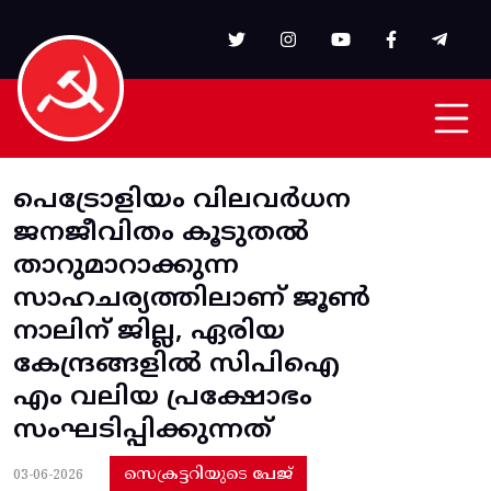
Skip to main content
പെട്രോളിയം വിലവര്‍ധന
ജനജീവിതം കൂടുതൽ
താറുമാറാക്കുന്ന
സാഹചര്യത്തിലാണ്‌ ജൂണ്‍
നാലിന്‌ ജില്ല, ഏരിയ
കേന്ദ്രങ്ങളില്‍ സിപിഐ
എം വലിയ പ്രക്ഷോഭം
സംഘടിപ്പിക്കുന്നത്‌
സെക്രട്ടറിയുടെ പേജ്
03-06-2026