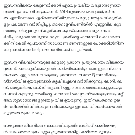
​ഇന്ധനവിലയെ കേന്ദ്രസര്‍ക്കാര്‍ ഏറ്റവും വലിയ വരുമാനസ്രോത
സ്സായി ഉപയോഗിക്കുകയാണ്. 2014നുശേഷം പെട്രോള്‍, ഡീസ
ല്‍ എന്നിവയുടെ എക്‌സൈസ് തീരുവയും മറ്റു പ്രത്യേക നികുതിക
ളും പലമടങ്ങ് വര്‍ധിപ്പിച്ചു. ആഗോളവിപണിയില്‍ എണ്ണവില കുറ
ഞ്ഞപ്പോള്‍പ്പോലും നികുതികള്‍ കുറയ്‌ക്കാതെ വരുമാനം വ
ര്‍ധിപ്പിക്കുകയായിരുന്നു കേന്ദ്രം. ഇതിന്റെ ഫലമായി ലക്ഷക്കണ
ക്കിന് കോടി രൂപയാണ് സാധാരണ ജനങ്ങളുടെ പോക്കറ്റില്‍നിന്ന്
കേന്ദ്രസര്‍ക്കാരിന്റെ ഖജനാവിലേക്ക് ഒഴുകിയത്.
​ഇന്ധന വിലവര്‍ധനയുടെ മറ്റൊരു പ്രധാന പ്രത്യാഘാതം വിലക്കയ
റ്റമാണ്. ചരക്കുനീക്കംമുതല്‍ കാര്‍ഷികോല്‍പ്പന്നങ്ങളുടെ വിപണ
നംവരെ എല്ലാ മേഖലകളെയും ഇന്ധനവില നേരിട്ട് ബാധിക്കും.
ഡീസല്‍വില ഉയരുമ്പോള്‍ കൃഷിച്ചെലവ് വര്‍ധിക്കുന്നു. ലോറി, ബ
സ്, ഓട്ടോറിക്ഷ, ടാക്‌സി തുടങ്ങി എല്ലാ ഗതാഗതമേഖലകളുടെയും
ചെലവ് കൂടുന്നു. അതിന്റെ ഫലമായി ഭക്ഷ്യവസ്‌തുക്കളുടെയും മറ്റ്
അവശ്യസാധനങ്ങളുടെയും വില ഉയരുന്നു. ഇതിനകംതന്നെ ഉയ
ര്‍ന്നനിലയില്‍ നില്‍ക്കുന്ന വിലക്കയറ്റം ഇന്ധന വിലവര്‍ധനയാൽ
കൂടുതല്‍ രൂക്ഷമാകും.
​രാജ്യത്തെ നിലവിലെ സാമ്പത്തികപ്രതിസന്ധിക്ക് പശ്ചിമേഷ്യ
ന്‍ യുദ്ധത്തെമാത്രം കുറ്റപ്പെടുത്താനാകില്ല. കഴിഞ്ഞ മൂന്നുപ