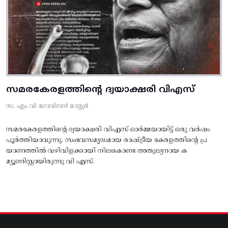
സമരകേരളത്തിൻ്റെ ദ്വയാക്ഷരി വിഎസ്
സ. എം വി ഗോവിന്ദൻ മാസ്റ്റർ
സമരകേരളത്തിൻ്റെ ദ്വയാക്ഷരി വിഎസ് ഓർമ്മയായിട്ട് ഒരു വർഷം
പൂർത്തിയാവുന്നു. സംഭവസമൃദ്ധമായ രാഷ്ട്രീയ കേരളത്തിന്റെ പ്ര
യാണത്തിൽ വഴിവിളക്കായി നിലകൊണ്ട അതുല്യനായ ക
മ്യൂണിസ്റ്റായിരുന്നു വി എസ്.