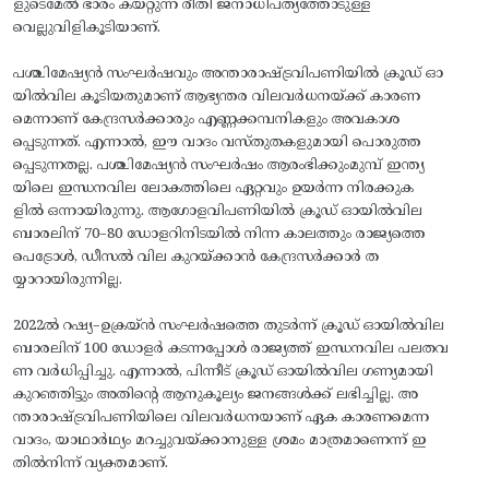
ളുടെമേല്‍ ഭാരം കയറ്റുന്ന രീതി ജനാധിപത്യത്തോടുള്ള
വെല്ലുവിളികൂടിയാണ്.
​പശ്ചിമേഷ്യൻ സംഘര്‍ഷവും അന്താരാഷ്‌ട്രവിപണിയിൽ ക്രൂഡ്‌ ഓ
യില്‍വില കൂടിയതുമാണ് ആഭ്യന്തര വിലവര്‍ധനയ്‌ക്ക്‌ കാരണ
മെന്നാണ് കേന്ദ്രസര്‍ക്കാരും എണ്ണക്കമ്പനികളും അവകാശ
പ്പെടുന്നത്. എന്നാല്‍, ഈ വാദം വസ്‌തുതകളുമായി പൊരുത്ത
പ്പെടുന്നതല്ല. പശ്ചിമേഷ്യന്‍ സംഘര്‍ഷം ആരംഭിക്കുംമുമ്പ് ഇന്ത്യ
യിലെ ഇന്ധനവില ലോകത്തിലെ ഏറ്റവും ഉയര്‍ന്ന നിരക്കുക
ളില്‍ ഒന്നായിരുന്നു. ആഗോളവിപണിയില്‍ ക്രൂഡ്‌ ഓയില്‍വില
ബാരലിന് 70–80 ഡോളറിനിടയില്‍ നിന്ന കാലത്തും രാജ്യത്തെ
പെട്രോള്‍, ഡീസല്‍ വില കുറയ്‌ക്കാന്‍ കേന്ദ്രസര്‍ക്കാര്‍ ത
യ്യാറായിരുന്നില്ല.
​2022ല്‍ റഷ്യ–ഉക്രയ്‌ന്‍ സംഘര്‍ഷത്തെ തുടര്‍ന്ന് ക്രൂഡ്‌ ഓയില്‍വില
ബാരലിന് 100 ഡോളര്‍ കടന്നപ്പോള്‍ രാജ്യത്ത് ഇന്ധനവില പലതവ
ണ വര്‍ധിപ്പിച്ചു. എന്നാല്‍, പിന്നീട് ക്രൂഡ്‌ ഓയില്‍വില ഗണ്യമായി
കുറഞ്ഞിട്ടും അതിന്റെ ആനുകൂല്യം ജനങ്ങള്‍ക്ക് ലഭിച്ചില്ല. അ
ന്താരാഷ്‌ട്രവിപണിയിലെ വിലവര്‍ധനയാണ് ഏക കാരണമെന്ന
വാദം, യാഥാര്‍ഥ്യം മറച്ചുവയ്‌ക്കാനുള്ള ശ്രമം മാത്രമാണെന്ന് ഇ
തില്‍നിന്ന് വ്യക്തമാണ്.