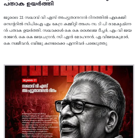
പതാക ഉയർത്തി
ജൂലൈ 21 സഖാവ് വി എസ് അച്യുതാനന്ദൻ ദിനത്തിൽ എകെജി
സെന്ററിൽ സിപിഐ എം കേന്ദ്ര കമ്മിറ്റി അംഗം സ. ടി പി രാമകൃഷ്‌ണ
ൻ പതാക ഉയർത്തി. സഖാക്കൾ കെ കെ ശൈലജ ടീച്ചർ, എം വി ജയ
രാജൻ, കെ കെ ജയചന്ദ്രൻ, സി എൻ മോഹനൻ, എ വിജയകുമാർ,
കെ സജീവൻ, ബിജു കണ്ടക്കൈ എന്നിവർ പങ്കെടുത്തു