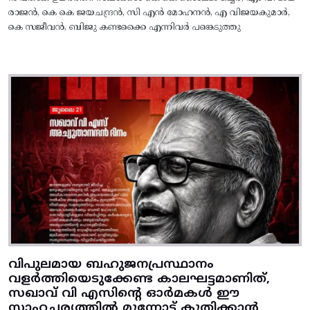
രാജൻ, കെ കെ ജയചന്ദ്രൻ, സി എൻ മോഹനൻ, എ വിജയകുമാർ,
കെ സജീവൻ, ബിജു കണ്ടക്കൈ എന്നിവർ പങ്കെടുത്തു
വിപുലമായ ബഹുജനപ്രസ്ഥാനം
വളർത്തിയെടുക്കേണ്ട കാലഘട്ടമാണിത്,
സഖാവ് വി എസിന്റെ ഓർമകൾ ഈ
സാഹചര്യത്തിൽ മുന്നോട്ട്‌ കുതിക്കാൻ