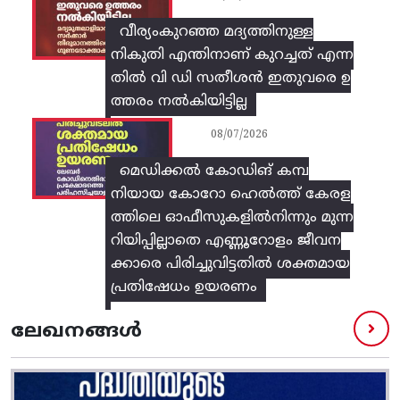
വീര്യംകുറഞ്ഞ മദ്യത്തിനുള്ള
നികുതി എന്തിനാണ് കുറച്ചത് എന്ന
തിൽ വി ഡി സതീശൻ ഇതുവരെ ഉ
ത്തരം നൽകിയിട്ടില്ല
08/07/2026
മെഡിക്കൽ കോഡിങ് കമ്പ
നിയായ കോറോ ഹെൽത്ത് കേരള
ത്തിലെ ഓഫീസുകളിൽനിന്നും മുന്ന
റിയിപ്പില്ലാതെ എണ്ണൂറോളം ജീവന
ക്കാരെ പിരിച്ചുവിട്ടതിൽ‌ ശക്തമായ
പ്രതിഷേധം ഉയരണം
ലേഖനങ്ങൾ