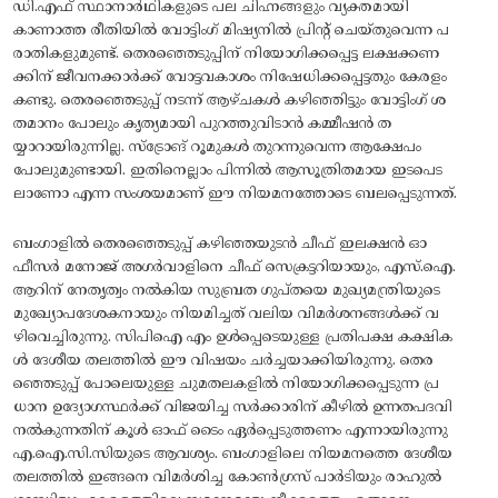
ഡി.എഫ്‌ സ്ഥാനാര്‍ഥികളുടെ പല ചിഹ്നങ്ങളും വ്യക്തമായി
കാണാത്ത രീതിയില്‍ വോട്ടിംഗ്‌ മിഷ്യനില്‍ പ്രിന്റ്‌ ചെയ്‌തുവെന്ന പ
രാതികളുമുണ്ട്‌. തെരഞ്ഞെടുപ്പിന്‌ നിയോഗിക്കപ്പെട്ട ലക്ഷക്കണ
ക്കിന്‌ ജീവനക്കാര്‍ക്ക്‌ വോട്ടവകാശം നിഷേധിക്കപ്പെട്ടതും കേരളം
കണ്ടു. തെരഞ്ഞെടുപ്പ്‌ നടന്ന്‌ ആഴ്‌ചകള്‍ കഴിഞ്ഞിട്ടും വോട്ടിംഗ്‌ ശ
തമാനം പോലും കൃത്യമായി പുറത്തുവിടാന്‍ കമ്മീഷന്‍ ത
യ്യാറായിരുന്നില്ല. സ്‌ട്രോങ്‌ റൂമുകള്‍ തുറന്നുവെന്ന ആക്ഷേപം
പോലുമുണ്ടായി. ഇതിനെല്ലാം പിന്നില്‍ ആസൂത്രിതമായ ഇടപെട
ലാണോ എന്ന സംശയമാണ്‌ ഈ നിയമനത്തോടെ ബലപ്പെടുന്നത്‌.
ബംഗാളില്‍ തെരഞ്ഞെടുപ്പ്‌ കഴിഞ്ഞയുടന്‍ ചീഫ്‌ ഇലക്ഷന്‍ ഓ
ഫീസര്‍ മനോജ്‌ അഗര്‍വാളിനെ ചീഫ്‌ സെക്രട്ടറിയായും, എസ്‌.ഐ.
ആറിന്‌ നേതൃത്വം നല്‍കിയ സുബ്രത ഗുപ്‌തയെ മുഖ്യമന്ത്രിയുടെ
മുഖ്യോപദേശകനായും നിയമിച്ചത്‌ വലിയ വിമര്‍ശനങ്ങള്‍ക്ക്‌ വ
ഴിവെച്ചിരുന്നു. സിപിഐ എം ഉള്‍പ്പെടെയുള്ള പ്രതിപക്ഷ കക്ഷിക
ള്‍ ദേശീയ തലത്തില്‍ ഈ വിഷയം ചര്‍ച്ചയാക്കിയിരുന്നു. തെര
ഞ്ഞെടുപ്പ്‌ പോലെയുള്ള ചുമതലകളില്‍ നിയോഗിക്കപ്പെടുന്ന പ്ര
ധാന ഉദ്യോഗസ്ഥര്‍ക്ക്‌ വിജയിച്ച സര്‍ക്കാരിന്‌ കീഴില്‍ ഉന്നതപദവി
നല്‍കുന്നതിന്‌ കൂള്‍ ഓഫ്‌ ടൈം ഏര്‍പ്പെടുത്തണം എന്നായിരുന്നു
എ.ഐ.സി.സിയുടെ ആവശ്യം. ബംഗാളിലെ നിയമനത്തെ ദേശീയ
തലത്തില്‍ ഇങ്ങനെ വിമര്‍ശിച്ച കോണ്‍ഗ്രസ്‌ പാര്‍ടിയും രാഹുല്‍