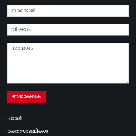
പാർടി
രക്തസാക്ഷികൾ