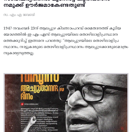
നമുക്ക് ഊർജമാകേണ്ടതുണ്ട്
സ. എം എ ബേബി
1947 നവംബർ 23ന് ആലപ്പുഴ കിടങ്ങാംപറമ്പ്‌ മൈതാനത്ത്‌ കൂടിയ
യോഗത്തിൽ ഇ എം എസ് ആലപ്പുഴയിലെ തൊഴിലാളിപ്രസ്ഥാന
ത്തെക്കുറിച്ച് ഇങ്ങനെ പറഞ്ഞു: “ആലപ്പുഴയിലെ തൊഴിലാളിപ്ര
സ്ഥാനം, നാട്ടുകാരുടെ തൊഴിലാളിപ്രസ്ഥാനം ആലപ്പുഴക്കാരുടെമാത്രം
സ്വകാര്യസ്വത്തല്ല.