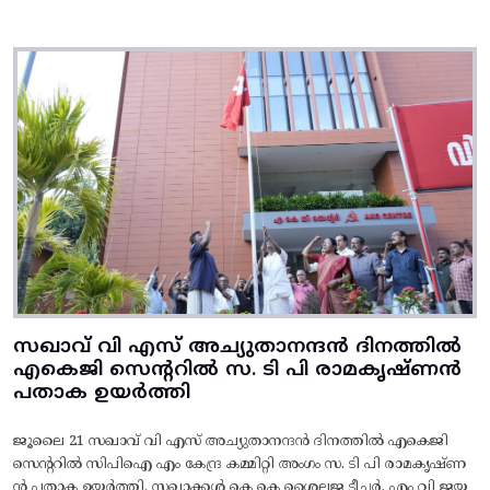
സഖാവ് വി എസ് അച്യുതാനന്ദൻ ദിനത്തിൽ
എകെജി സെന്ററിൽ സ. ടി പി രാമകൃഷ്‌ണൻ
പതാക ഉയർത്തി
ജൂലൈ 21 സഖാവ് വി എസ് അച്യുതാനന്ദൻ ദിനത്തിൽ എകെജി
സെന്ററിൽ സിപിഐ എം കേന്ദ്ര കമ്മിറ്റി അംഗം സ. ടി പി രാമകൃഷ്‌ണ
ൻ പതാക ഉയർത്തി. സഖാക്കൾ കെ കെ ശൈലജ ടീച്ചർ, എം വി ജയ