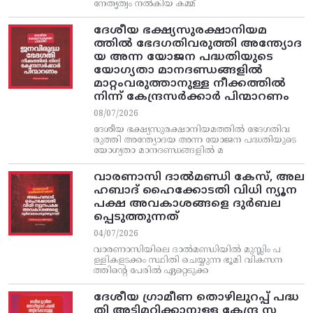
നേതൃത്വം നല്‍കിയ കമ്മ്
ദേശീയ ഭക്ഷ്യസുരക്ഷാനിയമ
ത്തിൽ ഭേദഗതിവരുത്തി അന്ത്യോദ
യ അന്ന യോജന പദ്ധതിയുടെ
യോഗ്യതാ മാനദണ്ഡങ്ങളിൽ
മാറ്റംവരുത്താനുള്ള നീക്കത്തിൽ
നിന്ന്‌ കേന്ദ്രസർക്കാർ പിന്മാറണം
08/07/2026
ദേശീയ ഭക്ഷ്യസുരക്ഷാനിയമത്തിൽ ഭേദഗതിവ
രുത്തി അന്ത്യോദയ അന്ന യോജന പദ്ധതിയുടെ
യോഗ്യതാ മാനദണ്ഡങ്ങളിൽ മ
വാരണാസി ദാൽമണ്ഡി കേസ്, അല
ഹബാദ് ഹൈക്കോടതി വിധി ന്യൂന
പക്ഷ അവകാശങ്ങളെ ദുർബല
പ്പെടുത്തുന്നത്
04/07/2026
വാരണാസിയിലെ ദാൽമണ്ഡിയിൽ മുസ്ലിം പ
ള്ളികളടക്കം സ്ഥിതി ചെയ്യുന്ന ഭൂമി വികസന
ത്തിന്റെ പേരിൽ ഏറ്റെടുക്ക
ദേശീയ ഗ്രാമീണ തൊഴിലുറപ്പ്‌ പദ്ധ
തി അട്ടിമറിക്കാനുള്ള കേന്ദ്ര സ