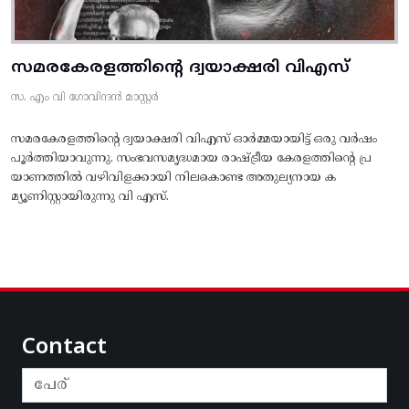
സമരകേരളത്തിൻ്റെ ദ്വയാക്ഷരി വിഎസ്
സ. എം വി ഗോവിന്ദൻ മാസ്റ്റർ
സമരകേരളത്തിൻ്റെ ദ്വയാക്ഷരി വിഎസ് ഓർമ്മയായിട്ട് ഒരു വർഷം
പൂർത്തിയാവുന്നു. സംഭവസമൃദ്ധമായ രാഷ്ട്രീയ കേരളത്തിന്റെ പ്ര
യാണത്തിൽ വഴിവിളക്കായി നിലകൊണ്ട അതുല്യനായ ക
മ്യൂണിസ്റ്റായിരുന്നു വി എസ്.
Contact