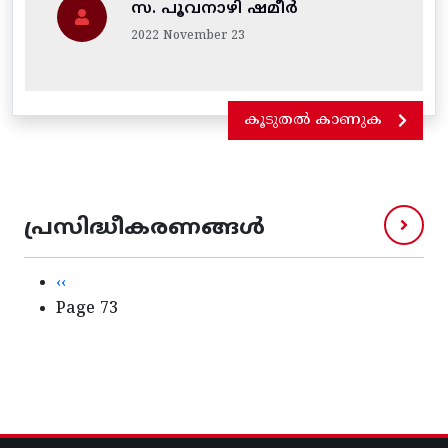
സ. പൂവനാഴി ഷമീർ
2022 November 23
കൂടുതൽ കാണുക
പ്രസിദ്ധീകരണങ്ങൾ
Pagination
Previous page
‹‹
Page 73