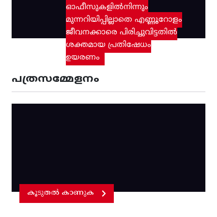
ഓഫീസുകളിൽനിന്നും
മുന്നറിയിപ്പില്ലാതെ എണ്ണൂറോളം
ജീവനക്കാരെ പിരിച്ചുവിട്ടതിൽ‌
ശക്തമായ പ്രതിഷേധം
ഉയരണം
പത്രസമ്മേളനം
കൂടുതൽ കാണുക