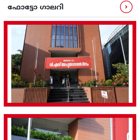
ഫോട്ടോ ഗാലറി