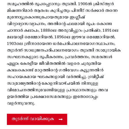
സമൂഹത്തിൽ രൂപപ്പെടാനും തുടങ്ങി. 1906ൽ ക്രിസ്ത്യൻ
മിഷണറിമാർ ആരംഭം കുറിച്ചതും പിന്നീട് സർക്കാർ തന്നെ
മുന്നോട്ടുകൊണ്ടുപോയതുമായ ഇംഗ്ലീഷ്
വിദ്യാഭ്യാസവ്യാപനം, അതിന്റെ ഫലമായി രൂപം കൊണ്ട
ചാന്നാർ കലാപം, 1888ലെ അരുവിപ്പുറം പ്രതിഷ്ഠ, 1891ലെ
മലയാളി മെമ്മോറിയൽ, 1896ലെ ഈഴവ മെമ്മോറിയൽ,
1903ലെ ശ്രീനാരായണ ധർമപരിപാലനയോഗസ്ഥാപനം,
തുടർന്ന് സാധുജനപരിപാലനയോഗം തുടങ്ങി സാമുദായിക
സംഘടനകളുടെ രൂപീകരണം, പ്രവർത്തനം, സമരങ്ങൾ
എല്ലാം കേരളീയ ജീവിതത്തിൽ വളരെ ചുരുങ്ങിയ
കാലംകൊണ്ട് മാറ്റത്തിന്റെ ഗതിവേഗം കൂട്ടുന്നതിൻ
സഹായകമായ ഘടകങ്ങളായി വർത്തിച്ചു. ബ്രിട്ടീഷ്
സാമ്രാജ്യത്തിന്റെ കോളനിവാഴ്ചയിൽ നിന്നുള്ള
വിമോചനത്തിനുവേണ്ടിയുള്ള പ്രസ്ഥാനങ്ങളും അവ
ഉയർത്തിയ പ്രക്ഷോഭസമരങ്ങളും ഇതോടൊപ്പം
വളർന്നുവന്നു.
തുടർന്ന് വായിക്കുക