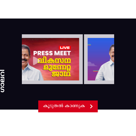
ാലറി
കൂടുതൽ കാണുക