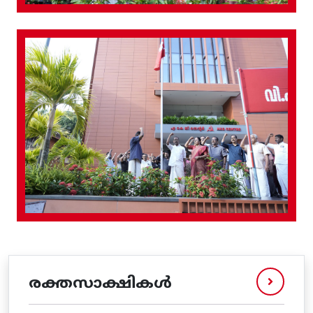
രക്തസാക്ഷികൾ