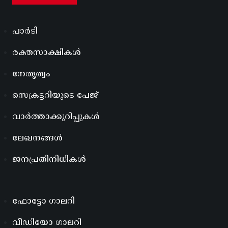
പാർടി
രക്തസാക്ഷികൾ
നേതൃത്വം
സെക്രട്ടറിയുടെ പേജ്
വാർത്താക്കുറിപ്പുകൾ
ലേഖനങ്ങൾ
ജനപ്രതിനിധികൾ
ഫോട്ടോ ഗാലറി
വീഡിയോ ഗാലറി