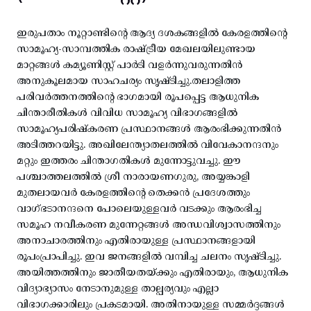
ഇരുപതാം നൂറ്റാണ്ടിന്റെ ആദ്യ ദശകങ്ങളിൽ കേരളത്തിന്റെ
സാമൂഹ്യ-സാമ്പത്തിക രാഷ്ട്രീയ മേഖലയിലുണ്ടായ
മാറ്റങ്ങൾ കമ്യൂണിസ്റ്റ് പാർടി വളർന്നുവരുന്നതിൻ
അനുകൂലമായ സാഹചര്യം സൃഷ്ടിച്ചു.തലാളിത്ത
പരിവർത്തനത്തിന്റെ ഭാഗമായി രൂപപ്പെട്ട ആധുനിക
ചിന്താരീതികൾ വിവിധ സാമൂഹ്യ വിഭാഗങ്ങളിൽ
സാമൂഹ്യപരിഷ്കരണ പ്രസ്ഥാനങ്ങൾ ആരംഭിക്കുന്നതിൻ
അടിത്തറയിട്ടു. അഖിലേന്ത്യാതലത്തിൽ വിവേകാനന്ദനും
മറ്റും ഇത്തരം ചിന്താഗതികൾ മുന്നോട്ടുവച്ചു. ഈ
പശ്ചാത്തലത്തിൽ ശ്രീ നാരായണഗുരു, അയ്യങ്കാളി
മുതലായവർ കേരളത്തിന്റെ തെക്കൻ പ്രദേശത്തും
വാഗ്ഭടാനന്ദനെ പോലെയുള്ളവർ വടക്കും ആരംഭിച്ച
സമൂഹ നവീകരണ മുന്നേറ്റങ്ങൾ അന്ധവിശ്വാസത്തിനും
അനാചാരത്തിനും എതിരായുള്ള പ്രസ്ഥാനങ്ങളായി
രൂപംപ്രാപിച്ചു. ഇവ ജനങ്ങളിൽ വമ്പിച്ച ചലനം സൃഷ്ടിച്ചു.
അയിത്തത്തിനും ജാതീയതയ്ക്കും എതിരായും, ആധുനിക
വിദ്യാഭ്യാസം നേടാനുമുള്ള താല്പര്യവും എല്ലാ
വിഭാഗക്കാരിലും പ്രകടമായി. അതിനായുള്ള സമ്മർദ്ദങ്ങൾ