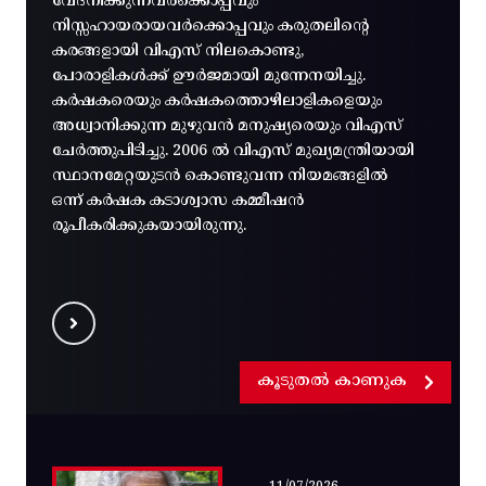
വേദനിക്കുന്നവർക്കൊപ്പവും
നിസ്സഹായരായവർക്കൊപ്പവും കരുതലിന്റെ
കരങ്ങളായി വിഎസ് നിലകൊണ്ടു,
പോരാളികൾക്ക് ഊർജമായി മുന്നേനയിച്ചു.
കർഷകരെയും കർഷകത്തൊഴിലാളികളെയും
അധ്വാനിക്കുന്ന മുഴുവൻ മനുഷ്യരെയും വിഎസ്
ചേർത്തുപിടിച്ചു. 2006 ൽ വിഎസ് മുഖ്യമന്ത്രിയായി
സ്ഥാനമേറ്റയുടൻ കൊണ്ടുവന്ന നിയമങ്ങളിൽ
ഒന്ന് കർഷക കടാശ്വാസ കമ്മീഷൻ
രൂപീകരിക്കുകയായിരുന്നു.
കൂടുതൽ കാണുക