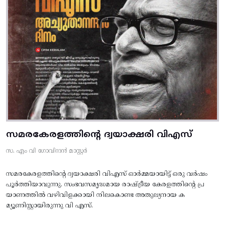
സമരകേരളത്തിൻ്റെ ദ്വയാക്ഷരി വിഎസ്
സ. എം വി ഗോവിന്ദൻ മാസ്റ്റർ
സമരകേരളത്തിൻ്റെ ദ്വയാക്ഷരി വിഎസ് ഓർമ്മയായിട്ട് ഒരു വർഷം
പൂർത്തിയാവുന്നു. സംഭവസമൃദ്ധമായ രാഷ്ട്രീയ കേരളത്തിന്റെ പ്ര
യാണത്തിൽ വഴിവിളക്കായി നിലകൊണ്ട അതുല്യനായ ക
മ്യൂണിസ്റ്റായിരുന്നു വി എസ്.