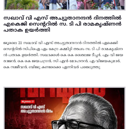
സഖാവ് വി എസ് അച്യുതാനന്ദൻ ദിനത്തിൽ
എകെജി സെന്ററിൽ സ. ടി പി രാമകൃഷ്‌ണൻ
പതാക ഉയർത്തി
ജൂലൈ 21 സഖാവ് വി എസ് അച്യുതാനന്ദൻ ദിനത്തിൽ എകെജി
സെന്ററിൽ സിപിഐ എം കേന്ദ്ര കമ്മിറ്റി അംഗം സ. ടി പി രാമകൃഷ്‌ണ
ൻ പതാക ഉയർത്തി. സഖാക്കൾ കെ കെ ശൈലജ ടീച്ചർ, എം വി ജയ
രാജൻ, കെ കെ ജയചന്ദ്രൻ, സി എൻ മോഹനൻ, എ വിജയകുമാർ,
കെ സജീവൻ, ബിജു കണ്ടക്കൈ എന്നിവർ പങ്കെടുത്തു