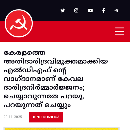
Skip to main content
കേരളത്തെ
അതിദാരിദ്രവിമുക്തമാക്കിയ
എൽഡിഎഫ് ന്റെ
വാഗ്ദാനമാണ് കേവല
ദാരിദ്രനിർമ്മാർജ്ജനം;
ചെയ്യാവുന്നതേ പറയൂ,
പറയുന്നത് ചെയ്യും
ലേഖനങ്ങൾ
29-11-2025