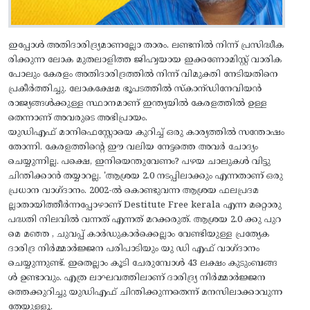
ഇപ്പോൾ അതിദാരിദ്ര്യമാണല്ലോ താരം. ലണ്ടനിൽ നിന്ന് പ്രസിദ്ധീക
രിക്കുന്ന ലോക മുതലാളിത്ത ജിഹ്വയായ ഇക്കണോമിസ്റ്റ് വാരിക
പോലും കേരളം അതിദാരിദ്രത്തിൽ നിന്ന് വിമുക്തി നേടിയതിനെ
പ്രകീർത്തിച്ചു. ലോകക്ഷേമ ഭൂപടത്തിൽ സ്കാന്ഡിനേവിയൻ
രാജ്യങ്ങൾക്കുള്ള സ്ഥാനമാണ് ഇന്ത്യയിൽ കേരളത്തിൽ ഉള്ള
തെന്നാണ് അവരുടെ അഭിപ്രായം.
യുഡിഎഫ് മാനിഫെസ്റ്റോയെ കുറിച്ച് ഒരു കാര്യത്തിൽ സന്തോഷം
തോന്നി. കേരളത്തിന്റെ ഈ വലിയ നേട്ടത്തെ അവർ ചോദ്യം
ചെയ്യുന്നില്ല. പക്ഷെ, ഇനിയെന്തുവേണം? പഴയ ചാലുകൾ വിട്ടു
ചിന്തിക്കാൻ തയ്യാറല്ല. 'ആശ്രയ 2.0 നടപ്പിലാക്കും എന്നതാണ് ഒരു
പ്രധാന വാഗ്ദാനം. 2002-ൽ കൊണ്ടുവന്ന ആശ്രയ ഫലപ്രദമ
ല്ലാതായിത്തീർന്നപ്പോഴാണ് Destitute Free kerala എന്ന മറ്റൊരു
പദ്ധതി നിലവിൽ വന്നത് എന്നത് മറക്കരുത്. ആശ്രയ 2.0 ക്കു പുറ
മെ മഞ്ഞ , ചുവപ്പ് കാർഡുകാർക്കെല്ലാം വേണ്ടിയുള്ള പ്രത്യേക
ദാരിദ്ര നിർമ്മാർജ്ജന പരിപാടിയും യു ഡി എഫ് വാഗ്ദാനം
ചെയ്യുന്നുണ്ട്. ഇതെല്ലാം കൂടി ചേരുമ്പോൾ 43 ലക്ഷം കുടുംബങ്ങ
ൾ ഉണ്ടാവും. എത്ര ലാഘവത്തിലാണ് ദാരിദ്ര്യ നിർമ്മാർജ്ജന
ത്തെക്കുറിച്ചു യുഡിഎഫ് ചിന്തിക്കുന്നതെന്ന് മനസിലാക്കാവുന്ന
തേയുള്ളൂ.