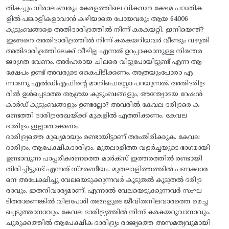
തികച്ചും നിരാലംബരും കേരളത്തിലെ വികസന ക്ഷേമ പദ്ധതിക
ളിൽ പങ്കാളികളാവാൻ കഴിയാതെ പോയവരും ആയ 64006
കുടുംബങ്ങളെ അതിദാരിദ്രത്തിൽ നിന്ന് കരകയറ്റി. ഇനിയെന്ത്?
ഇങ്ങനെ അതിദാരിദ്രത്തിൽ നിന്ന് കരകയറിയവർ വീണ്ടും വഴുതി
അതിദാരിദ്രത്തിലേക്ക് വീഴില്ല എന്നത് ഉറപ്പാക്കാനുള്ള നിരന്തര
ജാഗ്രത വേണം. അർഹരായ ചിലരെ വിട്ടുപോയിട്ടുണ്ട് എന്ന ആ
ക്ഷേപം ഉണ്ട് അവരുടെ കൈപിടിക്കണം. അത്രയുംപോരാ എ
ന്നാണു എൽഡിഎഫിന്റെ മാനിഫെസ്റ്റോ പറയുന്നത്. അതിദരിദ്ര
രിൽ ഉൾപ്പെടാത്ത ആശ്രയ കുടുംബങ്ങളും, അന്ത്യോദയ റേഷൻ
കാർഡ് കുടുംബങ്ങളും ഉണ്ടല്ലോ? അവരിൽ കേവല ദരിദ്രരെ ക
ണ്ടെത്തി ദാരിദ്രരേഖയ്ക്ക് മുകളിൽ എത്തിക്കണം. കേവല
ദാരിദ്രം ഇല്ലാതാക്കണം.
ദാരിദ്ര്യത്തെ മുഖ്യമായും രണ്ടായിട്ടാണ് തരംതിരിക്കുക. കേവല
ദാരിദ്രം, ആപേക്ഷികദാരിദ്രം. മുതലാളിത്ത വളർച്ചയുടെ ഭാഗമായി
ഉണ്ടാവുന്ന പാപ്പരീകരണത്തെ മാർക്സ് ഇത്തരത്തിൽ രണ്ടായി
തിരിച്ചിട്ടുണ്ട് എന്നത് സ്മരണീയം. മുതലാളിത്തത്തിൽ പണക്കാര
നെ അപേക്ഷിച്ചു വേലയെടുക്കുന്നവർ കൂടുതൽ കൂടുതൽ ദരിദ്ര
രാവും. ഇതനിവാര്യമാണ്. എന്നാൽ വേലയെടുക്കുന്നവർ സംഘ
ടിതരാണെങ്കിൽ വിലപേശി തങ്ങളുടെ ജീവിതനിലവാരത്തെ മെച്ച
പ്പെടുത്താനാവും. കേവല ദാരിദ്ര്യത്തിൽ നിന്ന് കരകയറുവാനാവും.
ചുരുക്കത്തിൽ ആപേക്ഷിക ദാരിദ്ര്യം രാജ്യത്തെ അസമത്വവുമായി