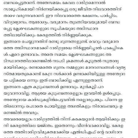
ബന്ധപ്പെട്ടതാണ്. അതേസമയം കേവല ദാരിദ്രമെന്നാൽ
സാമൂഹികമായി നിർണയിക്കപ്പെട്ട ഒരു ജീവിത നിലവാരത്തിന്
താഴെ വരുന്നവരാണ്. ഈ നിലവാരത്തെ ഭക്ഷണം, പാർപ്പിടം,
വിദ്യാഭ്യാസം, ആരോഗ്യം, വരുമാനം തുടങ്ങിയവയുമായി ബന്ധ
പ്പെട്ട ക്ലേശഘടകങ്ങളുടെ സൂചികയുടെ അടിസ്ഥാന
ത്തിലായിരിക്കും കേരളത്തിൽ നിർണ്ണയിക്കുക.
ഇങ്ങനെ ചെയ്യുന്നതിന് രണ്ടു ഗുണങ്ങളുണ്ട്. വെറും വരുമാന
ത്തെ അടിസ്ഥാനമാക്കി ദാരിദ്ര്യരേഖ നിർണ്ണയിച്ചാൽ പാകപ്പിഴക
ൾ ഏറെ ഉണ്ടാവാം. അതെ സമയം ക്ലേശഘടകങ്ങളുടെ അ
ടിസ്ഥാനത്തിലാണ്ടെങ്കിൽ നടപടി ക്രമങ്ങൾ കൂടുതൽ സുതാര്യ
മായിരിക്കും. രണ്ടാമത്തെ ഗുണം നമ്മളുടെ മാനദണ്ഡങ്ങൾ വ്യത്യ
സ്തമായതുകൊണ്ട് കേന്ദ്ര സർക്കാർ ഉണ്ടാക്കിയിട്ടുള്ള അന്ത്യോദ
യ പട്ടികയെ ഒന്നും ഇത് ബാധിക്കില്ല എന്നുള്ളതാണ്.
ഇങ്ങനെ എത്ര കുടുംബങ്ങൾ ഉണ്ടാവും. മുൻകൂട്ടി പറ
യുവാനാവില്ല. ആശ്രയ കുടുംബങ്ങളെല്ലാം ഇവയിൽ ഉൾപ്പെടും.
അന്ത്യോദയ കാർഡുകളിൽപെട്ടവരിൽ നല്ലൊരുപങ്കും. പിന്നെ ഇ
തിലൊന്നും പെടാതെ പോയിട്ടുള്ള അഗതികളും നിരാലംബരും ഉ
ണ്ടെങ്കിൽ അവരും.
അവരെയെല്ലാം ദാരിദ്ര്യത്തിൽ നിന്ന് കരകയറ്റാൻ ആയിരിക്കും ഇ
നി കേരളത്തിലെ യജ്‌ഞം. ഇതൊന്നും വീൺവാക്കാവില്ല. കേരള
ത്തെ അതിദാരിദ്രവിമുക്തമാക്കിയ എൽഡിഎഫ് ന്റെ വാഗ്ദാന