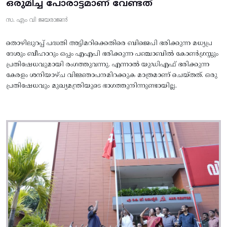
ഒരുമിച്ച പോരാട്ടമാണ് വേണ്ടത്
സ. എം വി ജയരാജൻ
തൊഴിലുറപ്പ് പദ്ധതി അട്ടിമറിക്കെതിരെ ബിജെപി ഭരിക്കുന്ന മധ്യപ്ര
ദേശും ബീഹാറും ഒപ്പം എഎപി ഭരിക്കുന്ന പഞ്ചാബിൽ കോൺഗ്രസ്സും
പ്രതിഷേധവുമായി രംഗത്തുവന്നു. എന്നാൽ യുഡിഎഫ് ഭരിക്കുന്ന
കേരളം ശനിയാഴ്ച വിജ്ഞാപനമിറക്കുക മാത്രമാണ് ചെയ്തത്. ഒരു
പ്രതിഷേധവും മുഖ്യമന്ത്രിയുടെ ഭാഗത്തുനിന്നുണ്ടായില്ല.