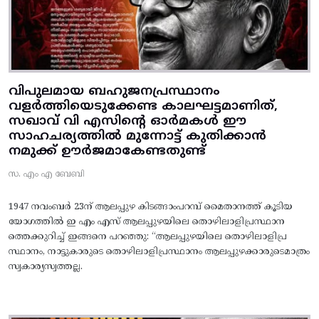
വിപുലമായ ബഹുജനപ്രസ്ഥാനം
വളർത്തിയെടുക്കേണ്ട കാലഘട്ടമാണിത്,
സഖാവ് വി എസിന്റെ ഓർമകൾ ഈ
സാഹചര്യത്തിൽ മുന്നോട്ട്‌ കുതിക്കാൻ
നമുക്ക് ഊർജമാകേണ്ടതുണ്ട്
സ. എം എ ബേബി
1947 നവംബർ 23ന് ആലപ്പുഴ കിടങ്ങാംപറമ്പ്‌ മൈതാനത്ത്‌ കൂടിയ
യോഗത്തിൽ ഇ എം എസ് ആലപ്പുഴയിലെ തൊഴിലാളിപ്രസ്ഥാന
ത്തെക്കുറിച്ച് ഇങ്ങനെ പറഞ്ഞു: “ആലപ്പുഴയിലെ തൊഴിലാളിപ്ര
സ്ഥാനം, നാട്ടുകാരുടെ തൊഴിലാളിപ്രസ്ഥാനം ആലപ്പുഴക്കാരുടെമാത്രം
സ്വകാര്യസ്വത്തല്ല.