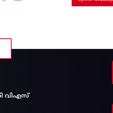
രി വിഎസ്