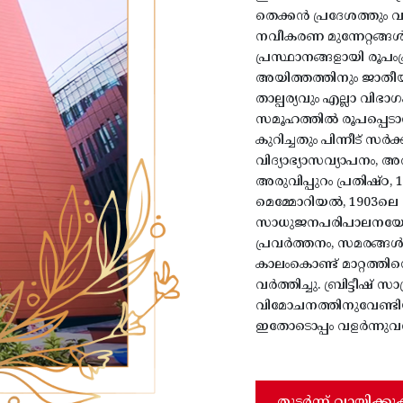
തെക്കൻ പ്രദേശത്തും 
നവീകരണ മുന്നേറ്റങ്ങ
പ്രസ്ഥാനങ്ങളായി രൂപംപ്
അയിത്തത്തിനും ജാതീയ
താല്പര്യവും എല്ലാ വിഭ
സമൂഹത്തിൽ രൂപപ്പെടാന
കുറിച്ചതും പിന്നീട് സ
വിദ്യാഭ്യാസവ്യാപനം, 
അരുവിപ്പുറം പ്രതിഷ്
മെമ്മോറിയൽ, 1903ലെ
സാധുജനപരിപാലനയോഗം
പ്രവർത്തനം, സമരങ്ങൾ
കാലംകൊണ്ട് മാറ്റത്ത
വർത്തിച്ചു. ബ്രിട്ടീഷ് 
വിമോചനത്തിനുവേണ്ടിയ
ഇതോടൊപ്പം വളർന്നുവന്
തുടർന്ന് വായിക്കു