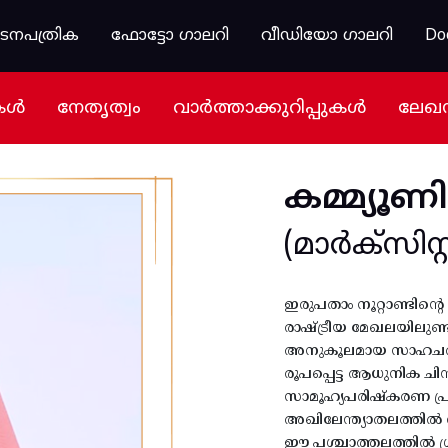
കടനപത്രിക
ഫോട്ടോ ഗാലറി
വീഡിയോ ഗാലറി
Do
കൾ
നേതൃത്വം
വാർത്താക്കുറിപ്പുകൾ
ലേഖ
കമ്മ്യൂണി
(മാർക്സിസ്റ്റ
ഇരുപതാം നൂറ്റാണ്ടിന്
രാഷ്ട്രീയ മേഖലയിലുണ്ടാ
അനുകൂലമായ സാഹചര്യം 
രൂപപ്പെട്ട ആധുനിക ചി
സാമൂഹ്യപരിഷ്കരണ പ്ര
അഖിലേന്ത്യാതലത്തിൽ വി
ഈ പശ്ചാത്തലത്തിൽ ശ്