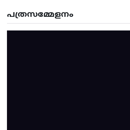
പത്രസമ്മേളനം