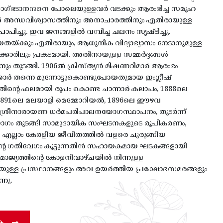
വാഗ്ഭടാനന്ദനെ പോലെയുള്ളവർ വടക്കും ആരംഭിച്ച സമൂഹ
ൾ അന്ധവിശ്വാസത്തിനും അനാചാരത്തിനും എതിരായുള്ള
രാപിച്ചു. ഇവ ജനങ്ങളിൽ വമ്പിച്ച ചലനം സൃഷ്ടിച്ചു.
തയ്ക്കും എതിരായും, ആധുനിക വിദ്യാഭ്യാസം നേടാനുമുള്ള
ാഗക്കാരിലും പ്രകടമായി. അതിനായുള്ള സമ്മർദ്ദങ്ങൾ
ും തുടങ്ങി. 1906ൽ ക്രിസ്ത്യൻ മിഷണറിമാർ ആരംഭം
ർക്കാർ തന്നെ മുന്നോട്ടുകൊണ്ടുപോയതുമായ ഇംഗ്ലീഷ്
അതിന്റെ ഫലമായി രൂപം കൊണ്ട ചാന്നാർ കലാപം, 1888ലെ
ഠ, 1891ലെ മലയാളി മെമ്മോറിയൽ, 1896ലെ ഈഴവ
 ശ്രീനാരായണ ധർമപരിപാലനയോഗസ്ഥാപനം, തുടർന്ന്
 തുടങ്ങി സാമുദായിക സംഘടനകളുടെ രൂപീകരണം,
 എല്ലാം കേരളീയ ജീവിതത്തിൽ വളരെ ചുരുങ്ങിയ
ിന്റെ ഗതിവേഗം കൂട്ടുന്നതിൻ സഹായകമായ ഘടകങ്ങളായി
സാമ്രാജ്യത്തിന്റെ കോളനിവാഴ്ചയിൽ നിന്നുള്ള
ുള്ള പ്രസ്ഥാനങ്ങളും അവ ഉയർത്തിയ പ്രക്ഷോഭസമരങ്ങളും
നു.
ക