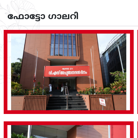
ഫോട്ടോ ഗാലറി