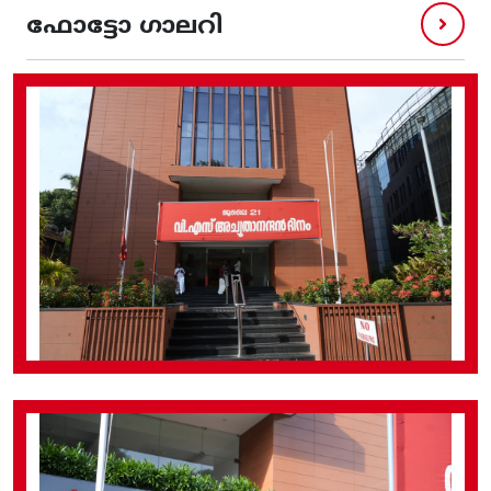
ഫോട്ടോ ഗാലറി