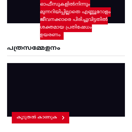
ഓഫീസുകളിൽനിന്നും
മുന്നറിയിപ്പില്ലാതെ എണ്ണൂറോളം
ജീവനക്കാരെ പിരിച്ചുവിട്ടതിൽ‌
ശക്തമായ പ്രതിഷേധം
ഉയരണം
പത്രസമ്മേളനം
കൂടുതൽ കാണുക