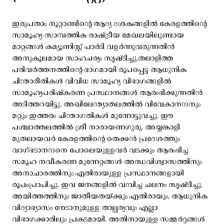
ഇരുപതാം നൂറ്റാണ്ടിന്റെ ആദ്യ ദശകങ്ങളിൽ കേരളത്തിന്റെ
സാമൂഹ്യ-സാമ്പത്തിക രാഷ്ട്രീയ മേഖലയിലുണ്ടായ
മാറ്റങ്ങൾ കമ്യൂണിസ്റ്റ് പാർടി വളർന്നുവരുന്നതിൻ
അനുകൂലമായ സാഹചര്യം സൃഷ്ടിച്ചു.തലാളിത്ത
പരിവർത്തനത്തിന്റെ ഭാഗമായി രൂപപ്പെട്ട ആധുനിക
ചിന്താരീതികൾ വിവിധ സാമൂഹ്യ വിഭാഗങ്ങളിൽ
സാമൂഹ്യപരിഷ്കരണ പ്രസ്ഥാനങ്ങൾ ആരംഭിക്കുന്നതിൻ
അടിത്തറയിട്ടു. അഖിലേന്ത്യാതലത്തിൽ വിവേകാനന്ദനും
മറ്റും ഇത്തരം ചിന്താഗതികൾ മുന്നോട്ടുവച്ചു. ഈ
പശ്ചാത്തലത്തിൽ ശ്രീ നാരായണഗുരു, അയ്യങ്കാളി
മുതലായവർ കേരളത്തിന്റെ തെക്കൻ പ്രദേശത്തും
വാഗ്ഭടാനന്ദനെ പോലെയുള്ളവർ വടക്കും ആരംഭിച്ച
സമൂഹ നവീകരണ മുന്നേറ്റങ്ങൾ അന്ധവിശ്വാസത്തിനും
അനാചാരത്തിനും എതിരായുള്ള പ്രസ്ഥാനങ്ങളായി
രൂപംപ്രാപിച്ചു. ഇവ ജനങ്ങളിൽ വമ്പിച്ച ചലനം സൃഷ്ടിച്ചു.
അയിത്തത്തിനും ജാതീയതയ്ക്കും എതിരായും, ആധുനിക
വിദ്യാഭ്യാസം നേടാനുമുള്ള താല്പര്യവും എല്ലാ
വിഭാഗക്കാരിലും പ്രകടമായി. അതിനായുള്ള സമ്മർദ്ദങ്ങൾ