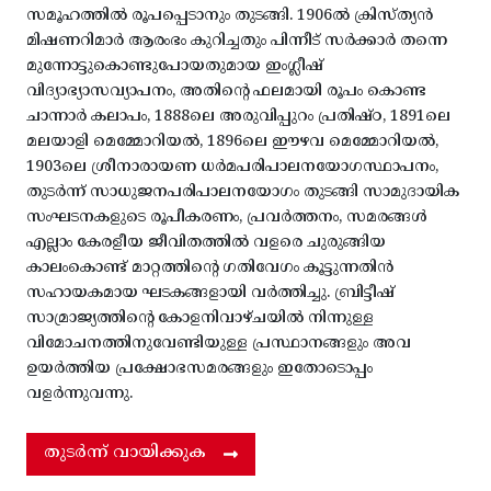
സമൂഹത്തിൽ രൂപപ്പെടാനും തുടങ്ങി. 1906ൽ ക്രിസ്ത്യൻ
മിഷണറിമാർ ആരംഭം കുറിച്ചതും പിന്നീട് സർക്കാർ തന്നെ
മുന്നോട്ടുകൊണ്ടുപോയതുമായ ഇംഗ്ലീഷ്
വിദ്യാഭ്യാസവ്യാപനം, അതിന്റെ ഫലമായി രൂപം കൊണ്ട
ചാന്നാർ കലാപം, 1888ലെ അരുവിപ്പുറം പ്രതിഷ്ഠ, 1891ലെ
മലയാളി മെമ്മോറിയൽ, 1896ലെ ഈഴവ മെമ്മോറിയൽ,
1903ലെ ശ്രീനാരായണ ധർമപരിപാലനയോഗസ്ഥാപനം,
തുടർന്ന് സാധുജനപരിപാലനയോഗം തുടങ്ങി സാമുദായിക
സംഘടനകളുടെ രൂപീകരണം, പ്രവർത്തനം, സമരങ്ങൾ
എല്ലാം കേരളീയ ജീവിതത്തിൽ വളരെ ചുരുങ്ങിയ
കാലംകൊണ്ട് മാറ്റത്തിന്റെ ഗതിവേഗം കൂട്ടുന്നതിൻ
സഹായകമായ ഘടകങ്ങളായി വർത്തിച്ചു. ബ്രിട്ടീഷ്
സാമ്രാജ്യത്തിന്റെ കോളനിവാഴ്ചയിൽ നിന്നുള്ള
വിമോചനത്തിനുവേണ്ടിയുള്ള പ്രസ്ഥാനങ്ങളും അവ
ഉയർത്തിയ പ്രക്ഷോഭസമരങ്ങളും ഇതോടൊപ്പം
വളർന്നുവന്നു.
തുടർന്ന് വായിക്കുക