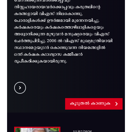
വേദനിക്കുന്നവർക്കൊപ്പവും
നിസ്സഹായരായവർക്കൊപ്പവും കരുതലിന്റെ
കരങ്ങളായി വിഎസ് നിലകൊണ്ടു,
പോരാളികൾക്ക് ഊർജമായി മുന്നേനയിച്ചു.
കർഷകരെയും കർഷകത്തൊഴിലാളികളെയും
അധ്വാനിക്കുന്ന മുഴുവൻ മനുഷ്യരെയും വിഎസ്
ചേർത്തുപിടിച്ചു. 2006 ൽ വിഎസ് മുഖ്യമന്ത്രിയായി
സ്ഥാനമേറ്റയുടൻ കൊണ്ടുവന്ന നിയമങ്ങളിൽ
ഒന്ന് കർഷക കടാശ്വാസ കമ്മീഷൻ
രൂപീകരിക്കുകയായിരുന്നു.
കൂടുതൽ കാണുക