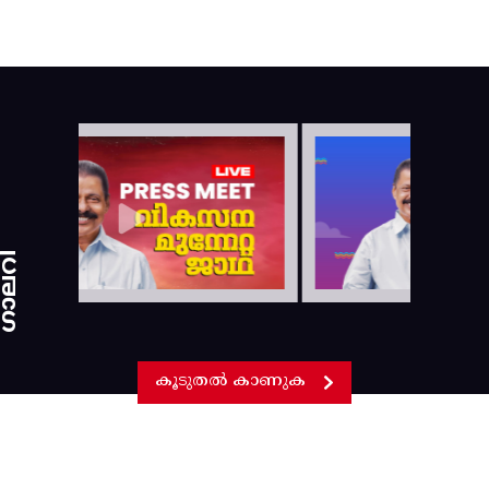
ാലറി
കൂടുതൽ കാണുക