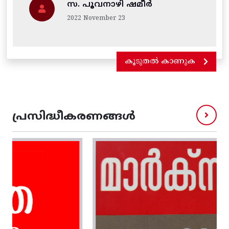
സ. പൂവനാഴി ഷമീർ
2022 November 23
കൂടുതൽ കാണുക
പ്രസിദ്ധീകരണങ്ങൾ