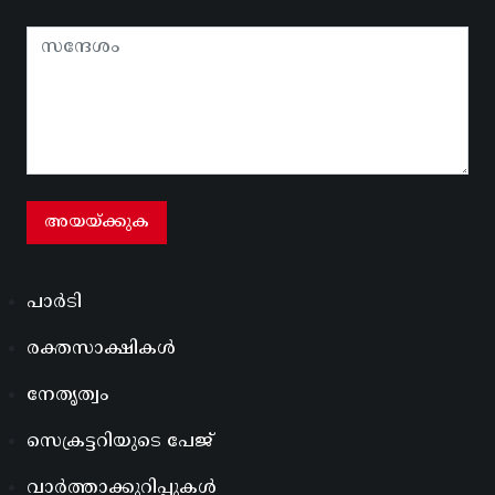
പാർടി
രക്തസാക്ഷികൾ
നേതൃത്വം
സെക്രട്ടറിയുടെ പേജ്
വാർത്താക്കുറിപ്പുകൾ