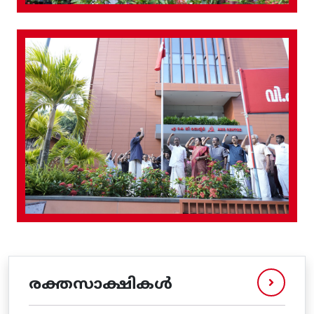
രക്തസാക്ഷികൾ