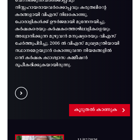
വേദനിക്കുന്നവർക്കൊപ്പവും
നിസ്സഹായരായവർക്കൊപ്പവും കരുതലിന്റെ
കരങ്ങളായി വിഎസ് നിലകൊണ്ടു,
പോരാളികൾക്ക് ഊർജമായി മുന്നേനയിച്ചു.
കർഷകരെയും കർഷകത്തൊഴിലാളികളെയും
അധ്വാനിക്കുന്ന മുഴുവൻ മനുഷ്യരെയും വിഎസ്
ചേർത്തുപിടിച്ചു. 2006 ൽ വിഎസ് മുഖ്യമന്ത്രിയായി
സ്ഥാനമേറ്റയുടൻ കൊണ്ടുവന്ന നിയമങ്ങളിൽ
ഒന്ന് കർഷക കടാശ്വാസ കമ്മീഷൻ
രൂപീകരിക്കുകയായിരുന്നു.
കൂടുതൽ കാണുക