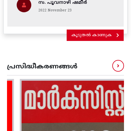
സ. പൂവനാഴി ഷമീർ
2022 November 23
കൂടുതൽ കാണുക
പ്രസിദ്ധീകരണങ്ങൾ