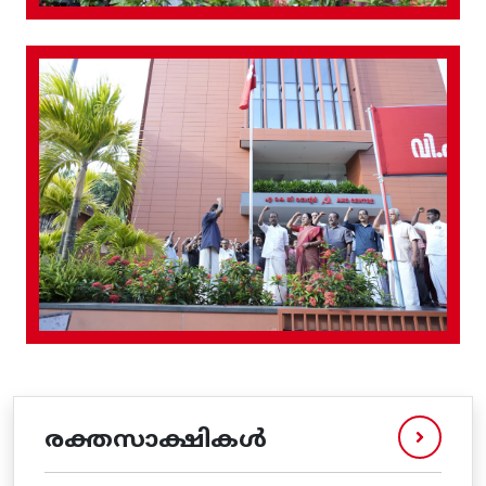
രക്തസാക്ഷികൾ