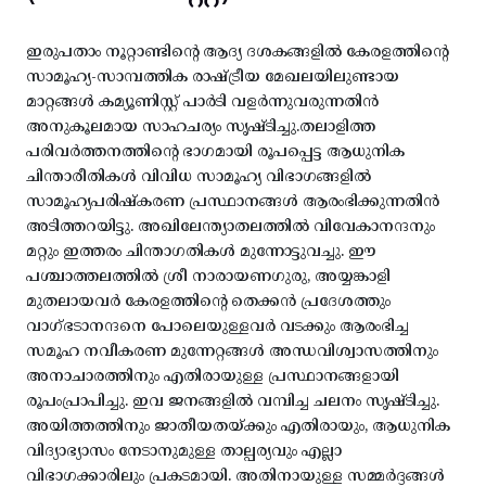
ഇരുപതാം നൂറ്റാണ്ടിന്റെ ആദ്യ ദശകങ്ങളിൽ കേരളത്തിന്റെ
സാമൂഹ്യ-സാമ്പത്തിക രാഷ്ട്രീയ മേഖലയിലുണ്ടായ
മാറ്റങ്ങൾ കമ്യൂണിസ്റ്റ് പാർടി വളർന്നുവരുന്നതിൻ
അനുകൂലമായ സാഹചര്യം സൃഷ്ടിച്ചു.തലാളിത്ത
പരിവർത്തനത്തിന്റെ ഭാഗമായി രൂപപ്പെട്ട ആധുനിക
ചിന്താരീതികൾ വിവിധ സാമൂഹ്യ വിഭാഗങ്ങളിൽ
സാമൂഹ്യപരിഷ്കരണ പ്രസ്ഥാനങ്ങൾ ആരംഭിക്കുന്നതിൻ
അടിത്തറയിട്ടു. അഖിലേന്ത്യാതലത്തിൽ വിവേകാനന്ദനും
മറ്റും ഇത്തരം ചിന്താഗതികൾ മുന്നോട്ടുവച്ചു. ഈ
പശ്ചാത്തലത്തിൽ ശ്രീ നാരായണഗുരു, അയ്യങ്കാളി
മുതലായവർ കേരളത്തിന്റെ തെക്കൻ പ്രദേശത്തും
വാഗ്ഭടാനന്ദനെ പോലെയുള്ളവർ വടക്കും ആരംഭിച്ച
സമൂഹ നവീകരണ മുന്നേറ്റങ്ങൾ അന്ധവിശ്വാസത്തിനും
അനാചാരത്തിനും എതിരായുള്ള പ്രസ്ഥാനങ്ങളായി
രൂപംപ്രാപിച്ചു. ഇവ ജനങ്ങളിൽ വമ്പിച്ച ചലനം സൃഷ്ടിച്ചു.
അയിത്തത്തിനും ജാതീയതയ്ക്കും എതിരായും, ആധുനിക
വിദ്യാഭ്യാസം നേടാനുമുള്ള താല്പര്യവും എല്ലാ
വിഭാഗക്കാരിലും പ്രകടമായി. അതിനായുള്ള സമ്മർദ്ദങ്ങൾ