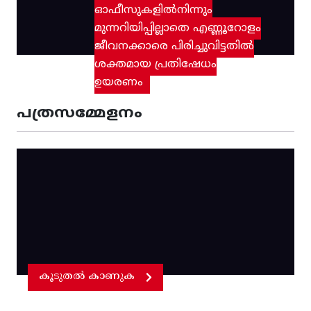
ഓഫീസുകളിൽനിന്നും
മുന്നറിയിപ്പില്ലാതെ എണ്ണൂറോളം
ജീവനക്കാരെ പിരിച്ചുവിട്ടതിൽ‌
ശക്തമായ പ്രതിഷേധം
ഉയരണം
പത്രസമ്മേളനം
കൂടുതൽ കാണുക