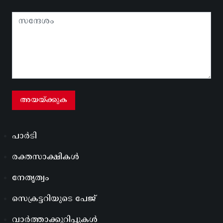
പാർടി
രക്തസാക്ഷികൾ
നേതൃത്വം
സെക്രട്ടറിയുടെ പേജ്
വാർത്താക്കുറിപ്പുകൾ