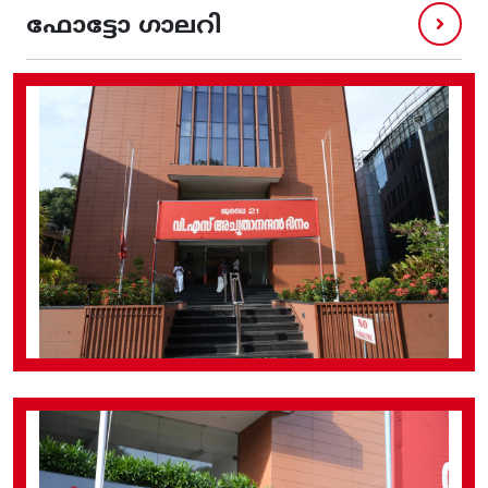
ഫോട്ടോ ഗാലറി