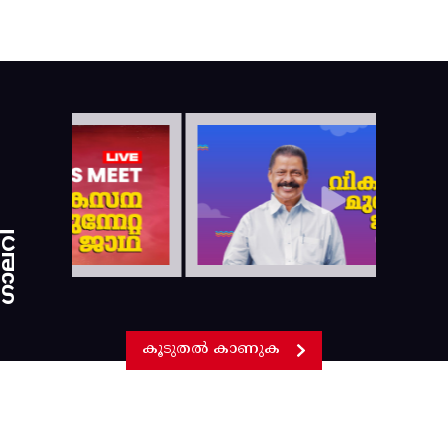
ാലറി
കൂടുതൽ കാണുക