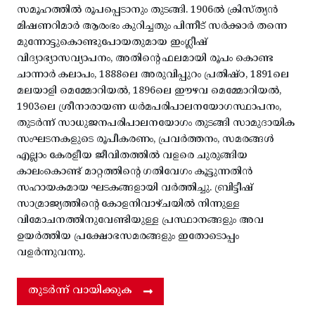
സമൂഹത്തിൽ രൂപപ്പെടാനും തുടങ്ങി. 1906ൽ ക്രിസ്ത്യൻ
മിഷണറിമാർ ആരംഭം കുറിച്ചതും പിന്നീട് സർക്കാർ തന്നെ
മുന്നോട്ടുകൊണ്ടുപോയതുമായ ഇംഗ്ലീഷ്
വിദ്യാഭ്യാസവ്യാപനം, അതിന്റെ ഫലമായി രൂപം കൊണ്ട
ചാന്നാർ കലാപം, 1888ലെ അരുവിപ്പുറം പ്രതിഷ്ഠ, 1891ലെ
മലയാളി മെമ്മോറിയൽ, 1896ലെ ഈഴവ മെമ്മോറിയൽ,
1903ലെ ശ്രീനാരായണ ധർമപരിപാലനയോഗസ്ഥാപനം,
തുടർന്ന് സാധുജനപരിപാലനയോഗം തുടങ്ങി സാമുദായിക
സംഘടനകളുടെ രൂപീകരണം, പ്രവർത്തനം, സമരങ്ങൾ
എല്ലാം കേരളീയ ജീവിതത്തിൽ വളരെ ചുരുങ്ങിയ
കാലംകൊണ്ട് മാറ്റത്തിന്റെ ഗതിവേഗം കൂട്ടുന്നതിൻ
സഹായകമായ ഘടകങ്ങളായി വർത്തിച്ചു. ബ്രിട്ടീഷ്
സാമ്രാജ്യത്തിന്റെ കോളനിവാഴ്ചയിൽ നിന്നുള്ള
വിമോചനത്തിനുവേണ്ടിയുള്ള പ്രസ്ഥാനങ്ങളും അവ
ഉയർത്തിയ പ്രക്ഷോഭസമരങ്ങളും ഇതോടൊപ്പം
വളർന്നുവന്നു.
തുടർന്ന് വായിക്കുക