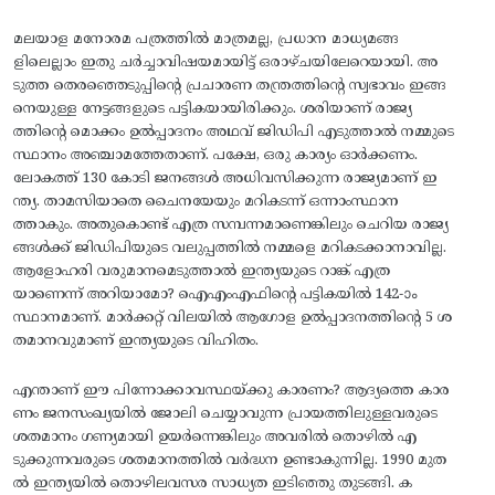
മലയാള മനോരമ പത്രത്തിൽ മാത്രമല്ല, പ്രധാന മാധ്യമങ്ങ
ളിലെല്ലാം ഇതു ചർച്ചാവിഷയമായിട്ട് ഒരാഴ്ചയിലേറെയായി. അ
ടുത്ത തെരഞ്ഞെടുപ്പിന്റെ പ്രചാരണ തന്ത്രത്തിന്റെ സ്വഭാവം ഇങ്ങ
നെയുള്ള നേട്ടങ്ങളുടെ പട്ടികയായിരിക്കും. ശരിയാണ് രാജ്യ
ത്തിന്റെ മൊക്കം ഉൽപ്പാദനം അഥവ് ജിഡിപി എടുത്താൽ നമ്മുടെ
സ്ഥാനം അഞ്ചാമത്തേതാണ്. പക്ഷേ, ഒരു കാര്യം ഓർക്കണം.
ലോകത്ത് 130 കോടി ജനങ്ങൾ അധിവസിക്കുന്ന രാജ്യമാണ് ഇ
ന്ത്യ. താമസിയാതെ ചൈനയേയും മറികടന്ന് ഒന്നാംസ്ഥാന
ത്താകും. അതുകൊണ്ട് എത്ര സമ്പന്നമാണെങ്കിലും ചെറിയ രാജ്യ
ങ്ങൾക്ക് ജിഡിപിയുടെ വലുപ്പത്തിൽ നമ്മളെ മറികടക്കാനാവില്ല.
ആളോഹരി വരുമാനമെടുത്താൽ ഇന്ത്യയുടെ റാങ്ക് എത്ര
യാണെന്ന് അറിയാമോ? ഐഎംഎഫിന്റെ പട്ടികയിൽ 142-ാം
സ്ഥാനമാണ്. മാർക്കറ്റ് വിലയിൽ ആഗോള ഉൽപ്പാദനത്തിന്റെ 5 ശ
തമാനവുമാണ് ഇന്ത്യയുടെ വിഹിതം.
എന്താണ് ഈ പിന്നോക്കാവസ്ഥയ്ക്കു കാരണം? ആദ്യത്തെ കാര
ണം ജനസംഖ്യയിൽ ജോലി ചെയ്യാവുന്ന പ്രായത്തിലുള്ളവരുടെ
ശതമാനം ഗണ്യമായി ഉയർന്നെങ്കിലും അവരിൽ തൊഴിൽ എ
ടുക്കുന്നവരുടെ ശതമാനത്തിൽ വർദ്ധന ഉണ്ടാകുന്നില്ല. 1990 മുത
ൽ ഇന്ത്യയിൽ തൊഴിലവസര സാധ്യത ഇടിഞ്ഞു തുടങ്ങി. ക