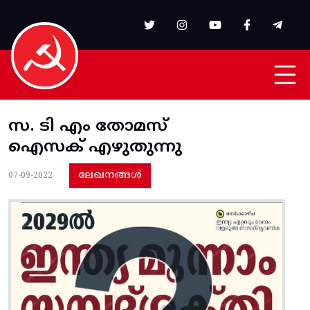
Skip to main content
സ. ടി എം തോമസ്
ഐസക് എഴുതുന്നു
ലേഖനങ്ങൾ
07-09-2022