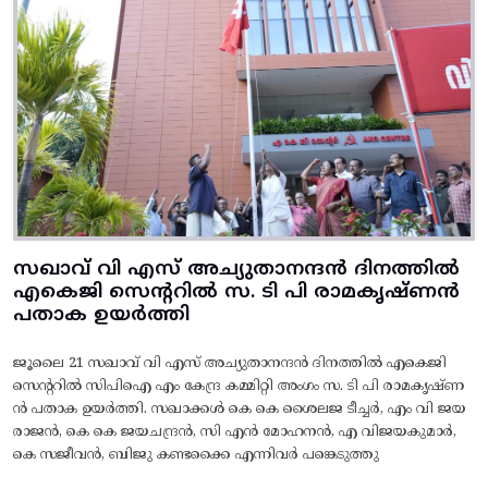
സഖാവ് വി എസ് അച്യുതാനന്ദൻ ദിനത്തിൽ
എകെജി സെന്ററിൽ സ. ടി പി രാമകൃഷ്‌ണൻ
പതാക ഉയർത്തി
ജൂലൈ 21 സഖാവ് വി എസ് അച്യുതാനന്ദൻ ദിനത്തിൽ എകെജി
സെന്ററിൽ സിപിഐ എം കേന്ദ്ര കമ്മിറ്റി അംഗം സ. ടി പി രാമകൃഷ്‌ണ
ൻ പതാക ഉയർത്തി. സഖാക്കൾ കെ കെ ശൈലജ ടീച്ചർ, എം വി ജയ
രാജൻ, കെ കെ ജയചന്ദ്രൻ, സി എൻ മോഹനൻ, എ വിജയകുമാർ,
കെ സജീവൻ, ബിജു കണ്ടക്കൈ എന്നിവർ പങ്കെടുത്തു