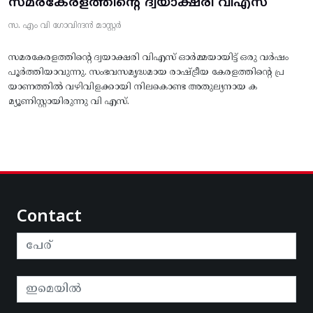
സമരകേരളത്തിൻ്റെ ദ്വയാക്ഷരി വിഎസ്
സ. എം വി ഗോവിന്ദൻ മാസ്റ്റർ
സമരകേരളത്തിൻ്റെ ദ്വയാക്ഷരി വിഎസ് ഓർമ്മയായിട്ട് ഒരു വർഷം
പൂർത്തിയാവുന്നു. സംഭവസമൃദ്ധമായ രാഷ്ട്രീയ കേരളത്തിന്റെ പ്ര
യാണത്തിൽ വഴിവിളക്കായി നിലകൊണ്ട അതുല്യനായ ക
മ്യൂണിസ്റ്റായിരുന്നു വി എസ്.
Contact