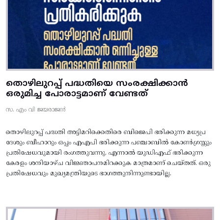
തൊഴിലുറപ്പ് പദ്ധതിയെ സംരക്ഷിക്കാൻ
ഒരുമിച്ച പോരാട്ടമാണ് വേണ്ടത്
സ. എം വി ജയരാജൻ
തൊഴിലുറപ്പ് പദ്ധതി അട്ടിമറിക്കെതിരെ ബിജെപി ഭരിക്കുന്ന മധ്യപ്ര
ദേശും ബീഹാറും ഒപ്പം എഎപി ഭരിക്കുന്ന പഞ്ചാബിൽ കോൺഗ്രസ്സും
പ്രതിഷേധവുമായി രംഗത്തുവന്നു. എന്നാൽ യുഡിഎഫ് ഭരിക്കുന്ന
കേരളം ശനിയാഴ്ച വിജ്ഞാപനമിറക്കുക മാത്രമാണ് ചെയ്തത്. ഒരു
പ്രതിഷേധവും മുഖ്യമന്ത്രിയുടെ ഭാഗത്തുനിന്നുണ്ടായില്ല.