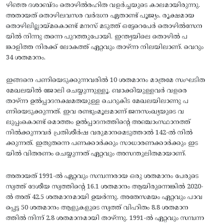
ഴിഞ്ഞ ദശാബ്ദം തൊഴിൽരഹിത വളർച്ചയുടെ കാലമായിരുന്നു.
അതായത് തൊഴിലവസര വർദ്ധന ഏതാണ്ട് പൂജ്യം. രൂക്ഷമായ
തൊഴിലില്ലായ്മകൊണ്ട് മനസ് മടുത്ത് ഒട്ടേറെപേർ തൊഴിൽസേന
യിൽ നിന്നു തന്നെ പുറത്തുപോയി. ഇന്ത്യയിലെ തൊഴിൽ പ
ങ്കാളിത്ത നിരക്ക് ലോകത്ത് ഏറ്റവും താഴ്ന്ന നിലയിലാണ്. വെറും
34 ശതമാനം.
ഇങ്ങനെ പണിയെടുക്കുന്നവരിൽ 10 ശതമാനം മാത്രമേ സംഘടിത
മേഖലയിൽ ജോലി ചെയ്യുന്നുള്ളൂ. ബാക്കിയുള്ളവർ വളരെ
താഴ്ന്ന ഉൽപ്പാദനക്ഷമതയുള്ള ചെറുകിട മേഖലയിലാണു പ
ണിയെടുക്കുന്നത്. ഇവ രണ്ടുംമൂലമാണ് ജനസംഖ്യയുടെ വ
ലുപ്പംകൊണ്ട് മൊത്തം ഉൽപ്പാദനത്തിന്റെ അഞ്ചാംസ്ഥാനത്ത്
നിൽക്കുന്നവർ പ്രതിശീർഷ വരുമാനമെടുത്താൽ 142-ൽ നിൽ
ക്കുന്നത്. ഇതുതന്നെ പണക്കാർക്കും സാധാരണക്കാർക്കും ഇട
യിൽ വിതരണം ചെയ്യുന്നത് ഏറ്റവും അസന്തുലിതമായാണ്.
അതായത് 1991-ൽ ഏറ്റവും സമ്പന്നരായ ഒരു ശതമാനം പേരുടെ
സ്വത്ത് ദേശീയ സ്വത്തിന്റെ 16.1 ശതമാനം ആയിരുന്നെങ്കിൽ 2020-
ൽ അത് 42.5 ശതമാനമായി ഉയർന്നു. അതേസമയം ഏറ്റവും പാവ
പ്പെട്ട 50 ശതമാനം ആളുകളുടെ സ്വത്ത് വിഹിതം 8.8 ശതമാന
ത്തിൽ നിന്ന് 2.8 ശതമാനമായി താഴ്ന്നു. 1991-ൽ ഏറ്റവും സമ്പന്ന