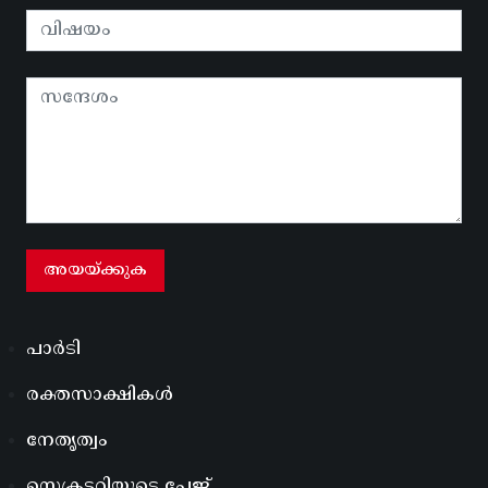
പാർടി
രക്തസാക്ഷികൾ
നേതൃത്വം
സെക്രട്ടറിയുടെ പേജ്