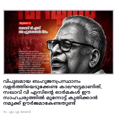
വിപുലമായ ബഹുജനപ്രസ്ഥാനം
വളർത്തിയെടുക്കേണ്ട കാലഘട്ടമാണിത്,
സഖാവ് വി എസിന്റെ ഓർമകൾ ഈ
സാഹചര്യത്തിൽ മുന്നോട്ട്‌ കുതിക്കാൻ
നമുക്ക് ഊർജമാകേണ്ടതുണ്ട്
സ. എം എ ബേബി