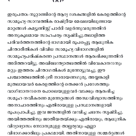
ഇരുപതാം നൂറ്റാണ്ടിന്റെ ആദ്യ ദശകങ്ങളിൽ കേരളത്തിന്റെ
സാമൂഹ്യ-സാമ്പത്തിക രാഷ്ട്രീയ മേഖലയിലുണ്ടായ
മാറ്റങ്ങൾ കമ്യൂണിസ്റ്റ് പാർടി വളർന്നുവരുന്നതിൻ
അനുകൂലമായ സാഹചര്യം സൃഷ്ടിച്ചു.തലാളിത്ത
പരിവർത്തനത്തിന്റെ ഭാഗമായി രൂപപ്പെട്ട ആധുനിക
ചിന്താരീതികൾ വിവിധ സാമൂഹ്യ വിഭാഗങ്ങളിൽ
സാമൂഹ്യപരിഷ്കരണ പ്രസ്ഥാനങ്ങൾ ആരംഭിക്കുന്നതിൻ
അടിത്തറയിട്ടു. അഖിലേന്ത്യാതലത്തിൽ വിവേകാനന്ദനും
മറ്റും ഇത്തരം ചിന്താഗതികൾ മുന്നോട്ടുവച്ചു. ഈ
പശ്ചാത്തലത്തിൽ ശ്രീ നാരായണഗുരു, അയ്യങ്കാളി
മുതലായവർ കേരളത്തിന്റെ തെക്കൻ പ്രദേശത്തും
വാഗ്ഭടാനന്ദനെ പോലെയുള്ളവർ വടക്കും ആരംഭിച്ച
സമൂഹ നവീകരണ മുന്നേറ്റങ്ങൾ അന്ധവിശ്വാസത്തിനും
അനാചാരത്തിനും എതിരായുള്ള പ്രസ്ഥാനങ്ങളായി
രൂപംപ്രാപിച്ചു. ഇവ ജനങ്ങളിൽ വമ്പിച്ച ചലനം സൃഷ്ടിച്ചു.
അയിത്തത്തിനും ജാതീയതയ്ക്കും എതിരായും, ആധുനിക
വിദ്യാഭ്യാസം നേടാനുമുള്ള താല്പര്യവും എല്ലാ
വിഭാഗക്കാരിലും പ്രകടമായി. അതിനായുള്ള സമ്മർദ്ദങ്ങൾ