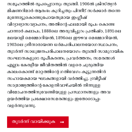
സമൂഹത്തിൽ രൂപപ്പെടാനും തുടങ്ങി. 1906ൽ ക്രിസ്ത്യൻ
മിഷണറിമാർ ആരംഭം കുറിച്ചതും പിന്നീട് സർക്കാർ തന്നെ
മുന്നോട്ടുകൊണ്ടുപോയതുമായ ഇംഗ്ലീഷ്
വിദ്യാഭ്യാസവ്യാപനം, അതിന്റെ ഫലമായി രൂപം കൊണ്ട
ചാന്നാർ കലാപം, 1888ലെ അരുവിപ്പുറം പ്രതിഷ്ഠ, 1891ലെ
മലയാളി മെമ്മോറിയൽ, 1896ലെ ഈഴവ മെമ്മോറിയൽ,
1903ലെ ശ്രീനാരായണ ധർമപരിപാലനയോഗസ്ഥാപനം,
തുടർന്ന് സാധുജനപരിപാലനയോഗം തുടങ്ങി സാമുദായിക
സംഘടനകളുടെ രൂപീകരണം, പ്രവർത്തനം, സമരങ്ങൾ
എല്ലാം കേരളീയ ജീവിതത്തിൽ വളരെ ചുരുങ്ങിയ
കാലംകൊണ്ട് മാറ്റത്തിന്റെ ഗതിവേഗം കൂട്ടുന്നതിൻ
സഹായകമായ ഘടകങ്ങളായി വർത്തിച്ചു. ബ്രിട്ടീഷ്
സാമ്രാജ്യത്തിന്റെ കോളനിവാഴ്ചയിൽ നിന്നുള്ള
വിമോചനത്തിനുവേണ്ടിയുള്ള പ്രസ്ഥാനങ്ങളും അവ
ഉയർത്തിയ പ്രക്ഷോഭസമരങ്ങളും ഇതോടൊപ്പം
വളർന്നുവന്നു.
തുടർന്ന് വായിക്കുക