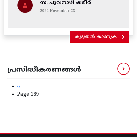
സ. പൂവനാഴി ഷമീർ
2022 November 23
കൂടുതൽ കാണുക
പ്രസിദ്ധീകരണങ്ങൾ
Pagination
Previous page
‹‹
Page 189