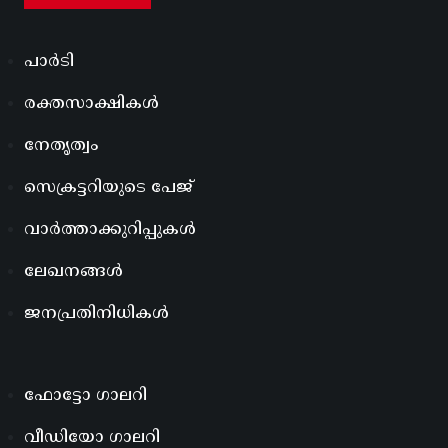
പാർടി
രക്തസാക്ഷികൾ
നേതൃത്വം
സെക്രട്ടറിയുടെ പേജ്
വാർത്താക്കുറിപ്പുകൾ
ലേഖനങ്ങൾ
ജനപ്രതിനിധികൾ
ഫോട്ടോ ഗാലറി
വീഡിയോ ഗാലറി