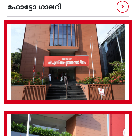
ഫോട്ടോ ഗാലറി