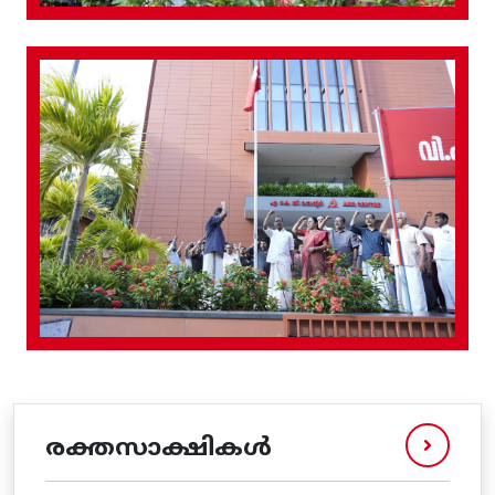
രക്തസാക്ഷികൾ