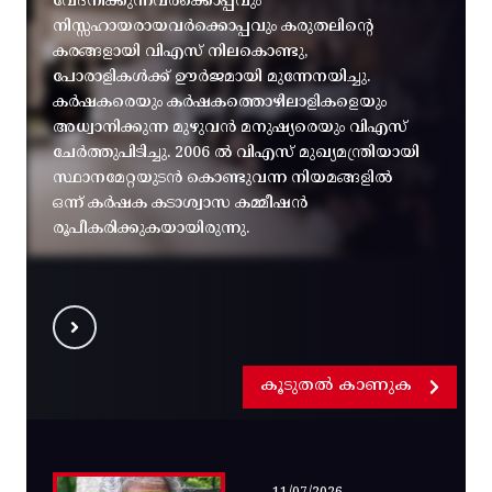
വേദനിക്കുന്നവർക്കൊപ്പവും
നിസ്സഹായരായവർക്കൊപ്പവും കരുതലിന്റെ
കരങ്ങളായി വിഎസ് നിലകൊണ്ടു,
പോരാളികൾക്ക് ഊർജമായി മുന്നേനയിച്ചു.
കർഷകരെയും കർഷകത്തൊഴിലാളികളെയും
അധ്വാനിക്കുന്ന മുഴുവൻ മനുഷ്യരെയും വിഎസ്
ചേർത്തുപിടിച്ചു. 2006 ൽ വിഎസ് മുഖ്യമന്ത്രിയായി
സ്ഥാനമേറ്റയുടൻ കൊണ്ടുവന്ന നിയമങ്ങളിൽ
ഒന്ന് കർഷക കടാശ്വാസ കമ്മീഷൻ
രൂപീകരിക്കുകയായിരുന്നു.
കൂടുതൽ കാണുക