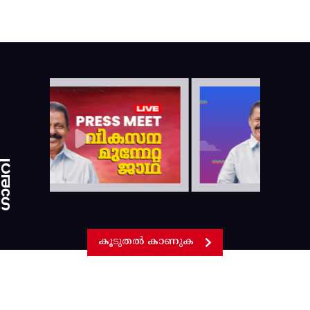
ാലറി
കൂടുതൽ കാണുക