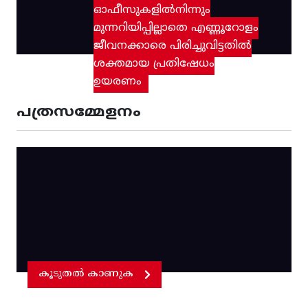
ഓഫീസുകളിൽനിന്നും
മുന്നറിയിപ്പില്ലാതെ എണ്ണൂറോളം
ജീവനക്കാരെ പിരിച്ചുവിട്ടതിൽ‌
ശക്തമായ പ്രതിഷേധം
ഉയരണം
പത്രസമ്മേളനം
കൂടുതൽ കാണുക