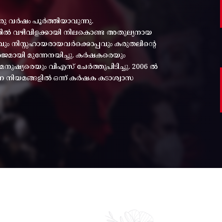
രു വർഷം പൂർത്തിയാവുന്നു.
്തിൽ വഴിവിളക്കായി നിലകൊണ്ട അതുല്യനായ
പ്പവും നിസ്സഹായരായവർക്കൊപ്പവും കരുതലിന്റെ
മായി മുന്നേനയിച്ചു. കർഷകരെയും
ുഷ്യരെയും വിഎസ് ചേർത്തുപിടിച്ചു. 2006 ൽ
ന്ന നിയമങ്ങളിൽ ഒന്ന് കർഷക കടാശ്വാസ