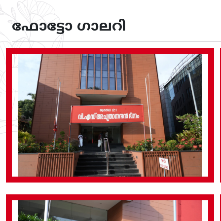
ഫോട്ടോ ഗാലറി