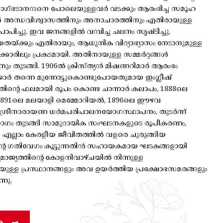
വാഗ്ഭടാനന്ദനെ പോലെയുള്ളവർ വടക്കും ആരംഭിച്ച സമൂഹ
ൾ അന്ധവിശ്വാസത്തിനും അനാചാരത്തിനും എതിരായുള്ള
രാപിച്ചു. ഇവ ജനങ്ങളിൽ വമ്പിച്ച ചലനം സൃഷ്ടിച്ചു.
തയ്ക്കും എതിരായും, ആധുനിക വിദ്യാഭ്യാസം നേടാനുമുള്ള
ാഗക്കാരിലും പ്രകടമായി. അതിനായുള്ള സമ്മർദ്ദങ്ങൾ
ും തുടങ്ങി. 1906ൽ ക്രിസ്ത്യൻ മിഷണറിമാർ ആരംഭം
ർക്കാർ തന്നെ മുന്നോട്ടുകൊണ്ടുപോയതുമായ ഇംഗ്ലീഷ്
അതിന്റെ ഫലമായി രൂപം കൊണ്ട ചാന്നാർ കലാപം, 1888ലെ
ഠ, 1891ലെ മലയാളി മെമ്മോറിയൽ, 1896ലെ ഈഴവ
 ശ്രീനാരായണ ധർമപരിപാലനയോഗസ്ഥാപനം, തുടർന്ന്
 തുടങ്ങി സാമുദായിക സംഘടനകളുടെ രൂപീകരണം,
 എല്ലാം കേരളീയ ജീവിതത്തിൽ വളരെ ചുരുങ്ങിയ
ിന്റെ ഗതിവേഗം കൂട്ടുന്നതിൻ സഹായകമായ ഘടകങ്ങളായി
സാമ്രാജ്യത്തിന്റെ കോളനിവാഴ്ചയിൽ നിന്നുള്ള
ുള്ള പ്രസ്ഥാനങ്ങളും അവ ഉയർത്തിയ പ്രക്ഷോഭസമരങ്ങളും
നു.
ക