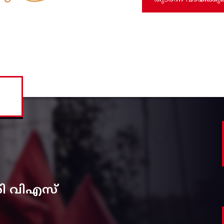
രി വിഎസ്