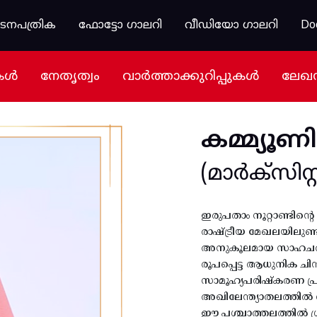
കടനപത്രിക
ഫോട്ടോ ഗാലറി
വീഡിയോ ഗാലറി
Do
കൾ
നേതൃത്വം
വാർത്താക്കുറിപ്പുകൾ
ലേഖ
കമ്മ്യൂണി
(മാർക്സിസ്റ്റ
ഇരുപതാം നൂറ്റാണ്ടിന്
രാഷ്ട്രീയ മേഖലയിലുണ്ടാ
അനുകൂലമായ സാഹചര്യം 
രൂപപ്പെട്ട ആധുനിക ചി
സാമൂഹ്യപരിഷ്കരണ പ്ര
അഖിലേന്ത്യാതലത്തിൽ വി
ഈ പശ്ചാത്തലത്തിൽ ശ്