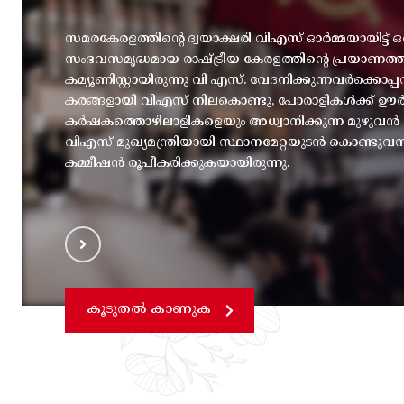
സമരകേരളത്തിൻ്റെ ദ്വയാക്ഷരി വിഎസ് ഓർമ്മയായിട്ട് ഒ
സംഭവസമൃദ്ധമായ രാഷ്ട്രീയ കേരളത്തിന്റെ പ്രയാണത
കമ്യൂണിസ്റ്റായിരുന്നു വി എസ്. വേദനിക്കുന്നവർക്കൊ
കരങ്ങളായി വിഎസ് നിലകൊണ്ടു, പോരാളികൾക്ക് ഊർജ
കർഷകത്തൊഴിലാളികളെയും അധ്വാനിക്കുന്ന മുഴുവൻ മന
വിഎസ് മുഖ്യമന്ത്രിയായി സ്ഥാനമേറ്റയുടൻ കൊണ്ടുവ
കമ്മീഷൻ രൂപീകരിക്കുകയായിരുന്നു.
കൂടുതൽ കാണുക