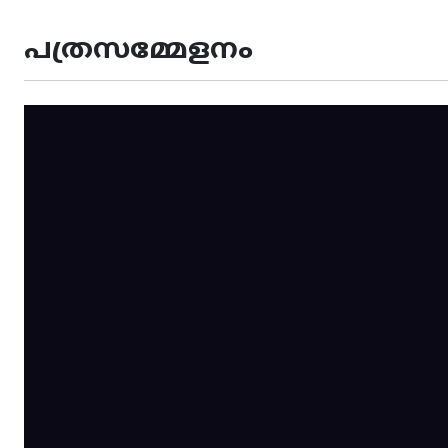
പത്രസമ്മേളനം