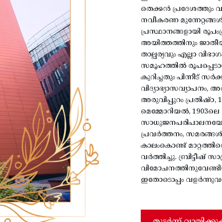
തെക്കൻ പ്രദേശത്തും 
നവീകരണ മുന്നേറ്റങ്ങ
പ്രസ്ഥാനങ്ങളായി രൂപംപ്
അയിത്തത്തിനും ജാതീയ
താല്പര്യവും എല്ലാ വിഭ
സമൂഹത്തിൽ രൂപപ്പെടാന
കുറിച്ചതും പിന്നീട് സ
വിദ്യാഭ്യാസവ്യാപനം, 
അരുവിപ്പുറം പ്രതിഷ്
മെമ്മോറിയൽ, 1903ലെ
സാധുജനപരിപാലനയോഗം
പ്രവർത്തനം, സമരങ്ങൾ
കാലംകൊണ്ട് മാറ്റത്ത
വർത്തിച്ചു. ബ്രിട്ടീഷ് 
വിമോചനത്തിനുവേണ്ടിയ
ഇതോടൊപ്പം വളർന്നുവന്
തുടർന്ന് വായിക്കു