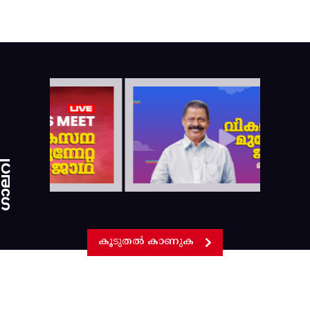
ാലറി
കൂടുതൽ കാണുക