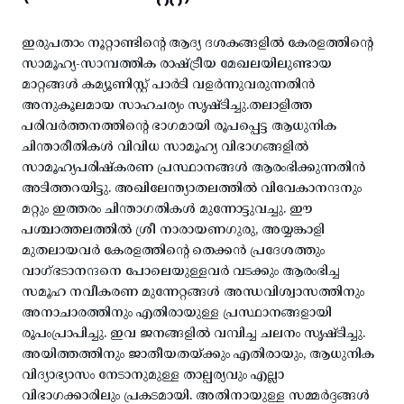
ഇരുപതാം നൂറ്റാണ്ടിന്റെ ആദ്യ ദശകങ്ങളിൽ കേരളത്തിന്റെ
സാമൂഹ്യ-സാമ്പത്തിക രാഷ്ട്രീയ മേഖലയിലുണ്ടായ
മാറ്റങ്ങൾ കമ്യൂണിസ്റ്റ് പാർടി വളർന്നുവരുന്നതിൻ
അനുകൂലമായ സാഹചര്യം സൃഷ്ടിച്ചു.തലാളിത്ത
പരിവർത്തനത്തിന്റെ ഭാഗമായി രൂപപ്പെട്ട ആധുനിക
ചിന്താരീതികൾ വിവിധ സാമൂഹ്യ വിഭാഗങ്ങളിൽ
സാമൂഹ്യപരിഷ്കരണ പ്രസ്ഥാനങ്ങൾ ആരംഭിക്കുന്നതിൻ
അടിത്തറയിട്ടു. അഖിലേന്ത്യാതലത്തിൽ വിവേകാനന്ദനും
മറ്റും ഇത്തരം ചിന്താഗതികൾ മുന്നോട്ടുവച്ചു. ഈ
പശ്ചാത്തലത്തിൽ ശ്രീ നാരായണഗുരു, അയ്യങ്കാളി
മുതലായവർ കേരളത്തിന്റെ തെക്കൻ പ്രദേശത്തും
വാഗ്ഭടാനന്ദനെ പോലെയുള്ളവർ വടക്കും ആരംഭിച്ച
സമൂഹ നവീകരണ മുന്നേറ്റങ്ങൾ അന്ധവിശ്വാസത്തിനും
അനാചാരത്തിനും എതിരായുള്ള പ്രസ്ഥാനങ്ങളായി
രൂപംപ്രാപിച്ചു. ഇവ ജനങ്ങളിൽ വമ്പിച്ച ചലനം സൃഷ്ടിച്ചു.
അയിത്തത്തിനും ജാതീയതയ്ക്കും എതിരായും, ആധുനിക
വിദ്യാഭ്യാസം നേടാനുമുള്ള താല്പര്യവും എല്ലാ
വിഭാഗക്കാരിലും പ്രകടമായി. അതിനായുള്ള സമ്മർദ്ദങ്ങൾ