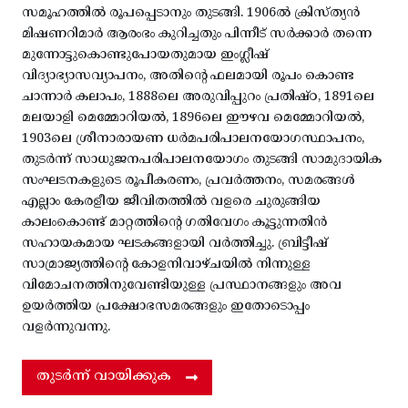
സമൂഹത്തിൽ രൂപപ്പെടാനും തുടങ്ങി. 1906ൽ ക്രിസ്ത്യൻ
മിഷണറിമാർ ആരംഭം കുറിച്ചതും പിന്നീട് സർക്കാർ തന്നെ
മുന്നോട്ടുകൊണ്ടുപോയതുമായ ഇംഗ്ലീഷ്
വിദ്യാഭ്യാസവ്യാപനം, അതിന്റെ ഫലമായി രൂപം കൊണ്ട
ചാന്നാർ കലാപം, 1888ലെ അരുവിപ്പുറം പ്രതിഷ്ഠ, 1891ലെ
മലയാളി മെമ്മോറിയൽ, 1896ലെ ഈഴവ മെമ്മോറിയൽ,
1903ലെ ശ്രീനാരായണ ധർമപരിപാലനയോഗസ്ഥാപനം,
തുടർന്ന് സാധുജനപരിപാലനയോഗം തുടങ്ങി സാമുദായിക
സംഘടനകളുടെ രൂപീകരണം, പ്രവർത്തനം, സമരങ്ങൾ
എല്ലാം കേരളീയ ജീവിതത്തിൽ വളരെ ചുരുങ്ങിയ
കാലംകൊണ്ട് മാറ്റത്തിന്റെ ഗതിവേഗം കൂട്ടുന്നതിൻ
സഹായകമായ ഘടകങ്ങളായി വർത്തിച്ചു. ബ്രിട്ടീഷ്
സാമ്രാജ്യത്തിന്റെ കോളനിവാഴ്ചയിൽ നിന്നുള്ള
വിമോചനത്തിനുവേണ്ടിയുള്ള പ്രസ്ഥാനങ്ങളും അവ
ഉയർത്തിയ പ്രക്ഷോഭസമരങ്ങളും ഇതോടൊപ്പം
വളർന്നുവന്നു.
തുടർന്ന് വായിക്കുക