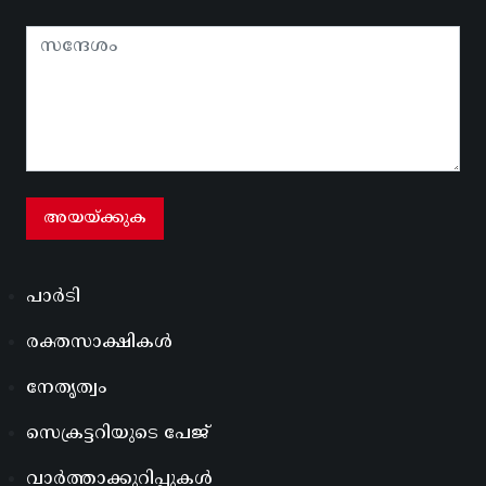
പാർടി
രക്തസാക്ഷികൾ
നേതൃത്വം
സെക്രട്ടറിയുടെ പേജ്
വാർത്താക്കുറിപ്പുകൾ