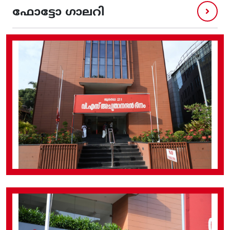
ഫോട്ടോ ഗാലറി