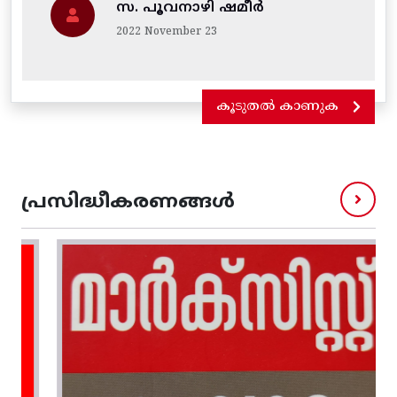
സ. പൂവനാഴി ഷമീർ
2022 November 23
കൂടുതൽ കാണുക
പ്രസിദ്ധീകരണങ്ങൾ