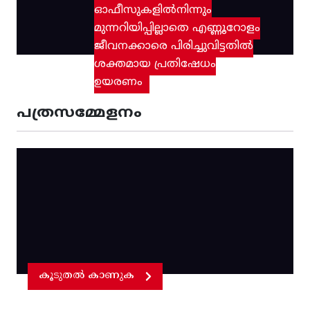
ഓഫീസുകളിൽനിന്നും
മുന്നറിയിപ്പില്ലാതെ എണ്ണൂറോളം
ജീവനക്കാരെ പിരിച്ചുവിട്ടതിൽ‌
ശക്തമായ പ്രതിഷേധം
ഉയരണം
പത്രസമ്മേളനം
കൂടുതൽ കാണുക