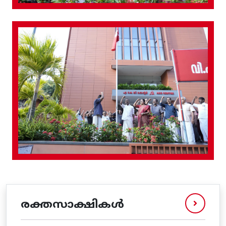
രക്തസാക്ഷികൾ