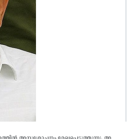
ത്തിൽ അനുശോചനം രേഖപ്പെടുത്തുന്നു. അ