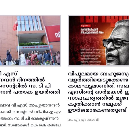
ി എസ്
വിപുലമായ ബഹുജനപ്
നന്ദൻ ദിനത്തിൽ
വളർത്തിയെടുക്കേണ്ട
ന്ററിൽ സ. ടി പി
കാലഘട്ടമാണിത്, സഖാ
‌ണൻ പതാക ഉയർത്തി
എസിന്റെ ഓർമകൾ
സാഹചര്യത്തിൽ മുന്നോട
കുതിക്കാൻ നമുക്ക്
ാവ് വി എസ് അച്യുതാനന്ദൻ
ഊർജമാകേണ്ടതുണ്ട്
എകെജി സെന്ററിൽ സിപിഐ എം
റ്റി അംഗം സ. ടി പി രാമകൃഷ്‌ണൻ
സ. എം എ ബേബി
്തി. സഖാക്കൾ കെ കെ ശൈല