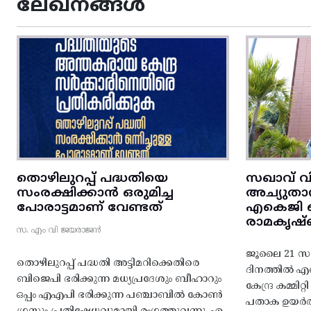
ലേഖനങ്ങൾ
തൊഴിലുറപ്പ് പദ്ധതിയെ
സഖാവ് വ
സംരക്ഷിക്കാൻ ഒരുമിച്ച
അച്യുതാ
പോരാട്ടമാണ് വേണ്ടത്
എകെജി സെ
രാമകൃഷ്
സ. എം വി ജയരാജൻ
ജൂലൈ 21 സഖ
തൊഴിലുറപ്പ് പദ്ധതി അട്ടിമറിക്കെതിരെ
ദിനത്തിൽ 
ബിജെപി ഭരിക്കുന്ന മധ്യപ്രദേശും ബീഹാറും
കേന്ദ്ര കമ്മി
ഒപ്പം എഎപി ഭരിക്കുന്ന പഞ്ചാബിൽ കോൺ
പതാക ഉയർത