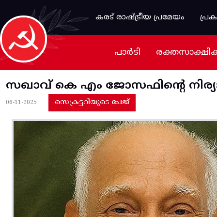
Skip to main content
കരട് രാഷ്ട്രീയ പ്രമേയം
പ്ര
പാർടി
രക്തസാക്ഷി
സഖാവ് കെ എം ജോസഫിന്റെ നിര്
സെക്രട്ടറിയുടെ പേജ്
06-11-2025