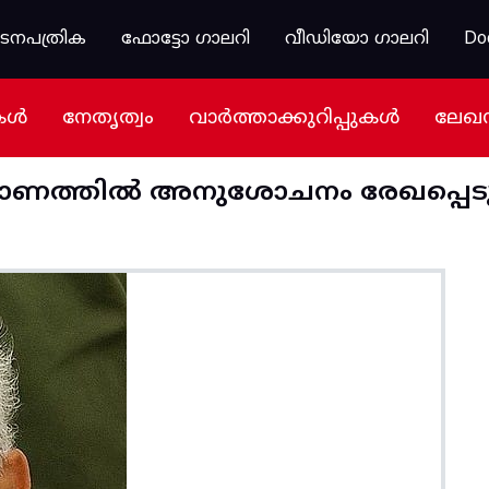
കടനപത്രിക
ഫോട്ടോ ഗാലറി
വീഡിയോ ഗാലറി
Do
കൾ
നേതൃത്വം
വാർത്താക്കുറിപ്പുകൾ
ലേഖ
യാണത്തിൽ അനുശോചനം രേഖപ്പെടുത