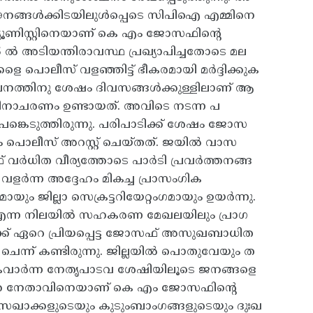
ഢനങ്ങൾക്കിടയിലുൾപ്പെടെ സിപിഐ എമ്മിനെ
യൂണിസ്റ്റിനെയാണ് കെ എം ജോസഫിൻ്റെ
75 ൽ അടിയന്തിരാവസ്ഥ പ്രഖ്യാപിച്ചതോടെ മല
ളെ പൊലീസ് വളഞ്ഞിട്ട് ഭീകരമായി മർദ്ദിക്കുക
യാപനത്തിനു ശേഷം ദിവസങ്ങൾക്കുള്ളിലാണ് ആ
ി ദിനാചരണം ഉണ്ടായത്. അവിടെ നടന്ന പ
കെടുത്തിരുന്നു. പരിപാടിക്ക് ശേഷം ജോസ
ലാം പൊലീസ് അറസ്റ്റ് ചെയ്തത്. ജയിൽ വാസ
 വർധിത വീര്യത്തോടെ പാർടി പ്രവർത്തനങ്ങ
 വളർന്ന അദ്ദേഹം മികച്ച പ്രാസംഗിക
ഗമായും ജില്ലാ സെക്രട്ടറിയേറ്റംഗമായും ഉയർന്നു.
് എന്ന നിലയിൽ സഹകരണ മേഖലയിലും പ്രാഗ
എനിക്ക് ഏറെ പ്രിയപ്പെട്ട ജോസഫ് അസുഖബാധിത
ന്ന് കണ്ടിരുന്നു. ജില്ലയിൽ പൊതുവേയും ത
മികവാർന്ന നേതൃപാടവ ശേഷിയിലൂടെ ജനങ്ങളെ
്ത നേതാവിനെയാണ് കെ എം ജോസഫിൻ്റെ
 സഖാക്കളുടെയും കുടുംബാംഗങ്ങളുടെയും ദുഃഖ