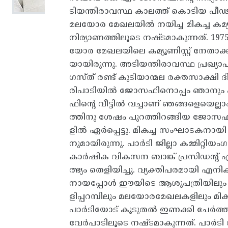
ടിയന്തിരാവസ്ഥ കാലത്ത് കൊടിയ പീ
മലയോര മേഖലയിൽ നയിച്ച മികച്ച കമ്
നിര്യാണത്തിലൂടെ നഷ്ടമാകുന്നത്. 19
യോര മേഖലയിലെ കമ്യൂണിസ്റ്റ് നേതാക്ക
യായിരുന്നു. അടിയന്തിരാവസ്ഥ പ്രഖ്
ഗസ്ത് രണ്ട് കുടിയാന്മല രക്തസാക്ഷ
രിപാടിയിൽ ജോസഫിനൊപ്പം ഞാനും പങ്
ഫിൻ്റെ വീട്ടിൽ വച്ചാണ് ഞങ്ങളെയെല്
ത്തിനു ശേഷം പുറത്തിറങ്ങിയ ജോസഫ്
ളിൽ ഏർപ്പെട്ടു. മികച്ച സംഘാടകനായി
നുമായിരുന്നു. പാർടി ജില്ലാ കമ്മിറ്റിയം
കാർഷിക വികസന ബാങ്ക് പ്രസിഡൻ്റ
ത്ഭ്യം തെളിയിച്ചു. വ്യക്തിപരമായി 
നായപ്പോൾ ഈയിടെ ആശുപത്രിയിലും ചെ
ളിപ്പറമ്പിലും മലയോരമേഖലകളിലും 
പാർടിയോട് കൂടുതൽ ഇണക്കി ചേർത
വേർപാടിലൂടെ നഷ്ടമാകുന്നത്. പാർടി