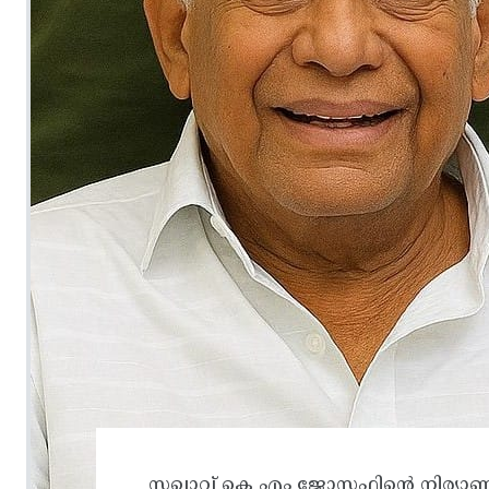
സഖാവ് കെ എം ജോസഫിന്റെ നിര്യാണ