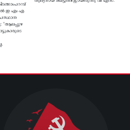
തുല്യനായ കമ്യൂണിസ്റ്റായിരുന്നു വി എസ്.
ങ്ങാംപറമ്പ്‌
തിൽ ഇ എം എ
്രസ്ഥാന
ു: “ആലപ്പുഴ
ട്ടുകാരുടെ
ല.