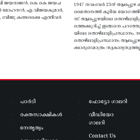
എം വി ജയരാജൻ, കെ കെ ജയച
1947 നവംബർ 23ന് ആലപ്പുഴ കിട
 എൻ മോഹനൻ, എ വിജയകുമാർ,
മൈതാനത്ത്‌ കൂടിയ യോഗത്
ബിജു കണ്ടക്കൈ എന്നിവർ
സ് ആലപ്പുഴയിലെ തൊഴിലാളിപ
ത്തെക്കുറിച്ച് ഇങ്ങനെ പറഞ്ഞ
യിലെ തൊഴിലാളിപ്രസ്ഥാനം, നാ
തൊഴിലാളിപ്രസ്ഥാനം ആലപ്പുഴ
ക്കാരുടെമാത്രം സ്വകാര്യസ്വത്തല്
പാർടി
ഫോട്ടോ ഗാലറി
രക്തസാക്ഷികൾ
വീഡിയോ
ഗാലറി
നേതൃത്വം
Contact Us