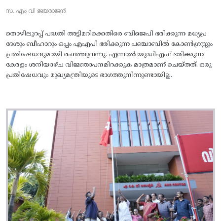
സ. എം വി ജയരാജൻ
തൊഴിലുറപ്പ് പദ്ധതി അട്ടിമറിക്കെതിരെ ബിജെപി ഭരിക്കുന്ന മധ്യപ്ര
ദേശും ബീഹാറും ഒപ്പം എഎപി ഭരിക്കുന്ന പഞ്ചാബിൽ കോൺഗ്രസ്സും
പ്രതിഷേധവുമായി രംഗത്തുവന്നു. എന്നാൽ യുഡിഎഫ് ഭരിക്കുന്ന
കേരളം ശനിയാഴ്ച വിജ്ഞാപനമിറക്കുക മാത്രമാണ് ചെയ്തത്. ഒരു
പ്രതിഷേധവും മുഖ്യമന്ത്രിയുടെ ഭാഗത്തുനിന്നുണ്ടായില്ല.