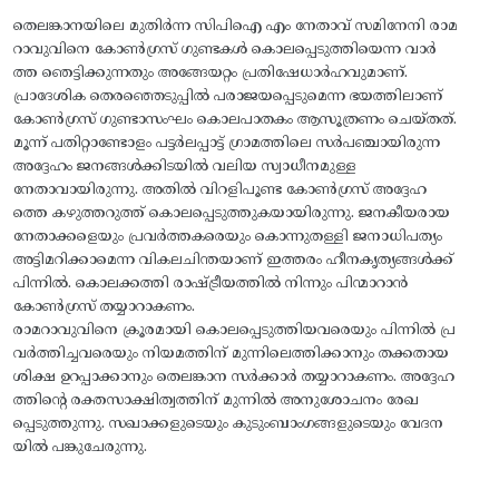
തെലങ്കാനയിലെ മുതിർന്ന സിപിഐ എം നേതാവ് സമിനേനി രാമ
റാവുവിനെ കോൺഗ്രസ് ഗുണ്ടകൾ കൊലപ്പെടുത്തിയെന്ന വാർ
ത്ത ഞെട്ടിക്കുന്നതും അങ്ങേയറ്റം പ്രതിഷേധാർഹവുമാണ്.
പ്രാദേശിക തെരഞ്ഞെടുപ്പിൽ പരാജയപ്പെടുമെന്ന ഭയത്തിലാണ്
കോൺഗ്രസ് ഗുണ്ടാസംഘം കൊലപാതകം ആസൂത്രണം ചെയ്തത്.
മൂന്ന് പതിറ്റാണ്ടോളം പട്ടർലപ്പാട്ട് ഗ്രാമത്തിലെ സർപഞ്ചായിരുന്ന
അദ്ദേഹം ജനങ്ങൾക്കിടയിൽ വലിയ സ്വാധീനമുള്ള
നേതാവായിരുന്നു. അതിൽ വിറളിപൂണ്ട കോൺഗ്രസ് അദ്ദേഹ
ത്തെ കഴുത്തറുത്ത് കൊലപ്പെടുത്തുകയായിരുന്നു. ജനകീയരായ
നേതാക്കളെയും പ്രവർത്തകരെയും കൊന്നുതള്ളി ജനാധിപത്യം
അട്ടിമറിക്കാമെന്ന വികലചിന്തയാണ് ഇത്തരം ഹീനകൃത്യങ്ങൾക്ക്
പിന്നിൽ. കൊലക്കത്തി രാഷ്ട്രീയത്തിൽ നിന്നും പിന്മാറാൻ
കോൺഗ്രസ് തയ്യാറാകണം.
രാമറാവുവിനെ ക്രൂരമായി കൊലപ്പെടുത്തിയവരെയും പിന്നിൽ പ്ര
വർത്തിച്ചവരെയും നിയമത്തിന് മുന്നിലെത്തിക്കാനും തക്കതായ
ശിക്ഷ ഉറപ്പാക്കാനും തെലങ്കാന സർക്കാർ തയ്യാറാകണം. അദ്ദേഹ
ത്തിന്റെ രക്തസാക്ഷിത്വത്തിന് മുന്നിൽ അനുശോചനം രേഖ
പ്പെടുത്തുന്നു. സഖാക്കളുടെയും കുടുംബാംഗങ്ങളുടെയും വേദന
യിൽ പങ്കുചേരുന്നു.