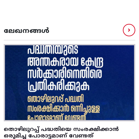
ലേഖനങ്ങൾ
തൊഴിലുറപ്പ് പദ്ധതിയെ സംരക്ഷിക്കാൻ
ഒരുമിച്ച പോരാട്ടമാണ് വേണ്ടത്