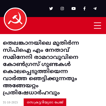
Skip to main content
തെലങ്കാനയിലെ മുതിർന്ന
സിപിഐ എം നേതാവ്
സമിനേനി രാമറാവുവിനെ
കോൺഗ്രസ് ഗുണ്ടകൾ
കൊലപ്പെടുത്തിയെന്ന
വാർത്ത ഞെട്ടിക്കുന്നതും
അങ്ങേയറ്റം
പ്രതിഷേധാർഹവും
സെക്രട്ടറിയുടെ പേജ്
31-10-2025