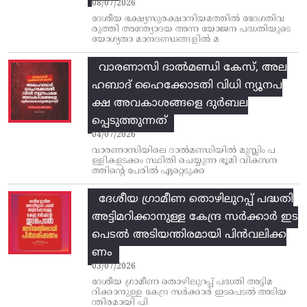
08/07/2026
ദേശീയ ഭക്ഷ്യസുരക്ഷാനിയമത്തിൽ ഭേദഗതിവ
രുത്തി അന്ത്യോദയ അന്ന യോജന പദ്ധതിയുടെ
യോഗ്യതാ മാനദണ്ഡങ്ങളിൽ മ
വാരണാസി ദാൽമണ്ഡി കേസ്, അല
ഹബാദ് ഹൈക്കോടതി വിധി ന്യൂനപ
ക്ഷ അവകാശങ്ങളെ ദുർബല
പ്പെടുത്തുന്നത്
04/07/2026
വാരണാസിയിലെ ദാൽമണ്ഡിയിൽ മുസ്ലിം പ
ള്ളികളടക്കം സ്ഥിതി ചെയ്യുന്ന ഭൂമി വികസന
ത്തിന്റെ പേരിൽ ഏറ്റെടുക്ക
ദേശീയ ഗ്രാമീണ തൊഴിലുറപ്പ്‌ പദ്ധതി
അട്ടിമറിക്കാനുള്ള കേന്ദ്ര സര്‍ക്കാര്‍ ഇട
പെടല്‍ അടിയന്തിരമായി പിന്‍വലിക്ക
ണം
03/07/2026
ദേശീയ ഗ്രാമീണ തൊഴിലുറപ്പ്‌ പദ്ധതി അട്ടിമ
റിക്കാനുള്ള കേന്ദ്ര സര്‍ക്കാര്‍ ഇടപെടല്‍ അടിയ
ന്തിരമായി പി