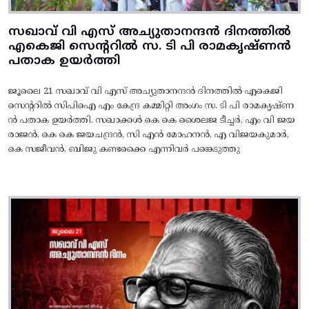
സഖാവ് വി എസ് അച്യുതാനന്ദൻ ദിനത്തിൽ
എകെജി സെന്ററിൽ സ. ടി പി രാമകൃഷ്‌ണൻ
പതാക ഉയർത്തി
ജൂലൈ 21 സഖാവ് വി എസ് അച്യുതാനന്ദൻ ദിനത്തിൽ എകെജി
സെന്ററിൽ സിപിഐ എം കേന്ദ്ര കമ്മിറ്റി അംഗം സ. ടി പി രാമകൃഷ്‌ണ
ൻ പതാക ഉയർത്തി. സഖാക്കൾ കെ കെ ശൈലജ ടീച്ചർ, എം വി ജയ
രാജൻ, കെ കെ ജയചന്ദ്രൻ, സി എൻ മോഹനൻ, എ വിജയകുമാർ,
കെ സജീവൻ, ബിജു കണ്ടക്കൈ എന്നിവർ പങ്കെടുത്തു