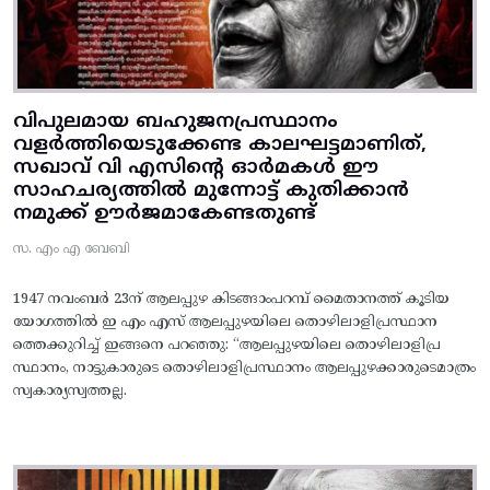
വിപുലമായ ബഹുജനപ്രസ്ഥാനം
വളർത്തിയെടുക്കേണ്ട കാലഘട്ടമാണിത്,
സഖാവ് വി എസിന്റെ ഓർമകൾ ഈ
സാഹചര്യത്തിൽ മുന്നോട്ട്‌ കുതിക്കാൻ
നമുക്ക് ഊർജമാകേണ്ടതുണ്ട്
സ. എം എ ബേബി
1947 നവംബർ 23ന് ആലപ്പുഴ കിടങ്ങാംപറമ്പ്‌ മൈതാനത്ത്‌ കൂടിയ
യോഗത്തിൽ ഇ എം എസ് ആലപ്പുഴയിലെ തൊഴിലാളിപ്രസ്ഥാന
ത്തെക്കുറിച്ച് ഇങ്ങനെ പറഞ്ഞു: “ആലപ്പുഴയിലെ തൊഴിലാളിപ്ര
സ്ഥാനം, നാട്ടുകാരുടെ തൊഴിലാളിപ്രസ്ഥാനം ആലപ്പുഴക്കാരുടെമാത്രം
സ്വകാര്യസ്വത്തല്ല.