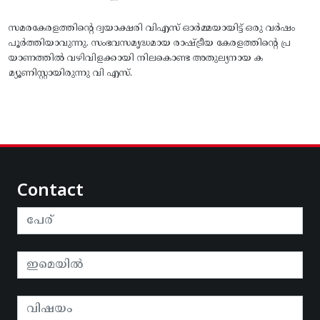
സമരകേരളത്തിൻ്റെ ദ്വയാക്ഷരി വിഎസ് ഓർമ്മയായിട്ട് ഒരു വർഷം
പൂർത്തിയാവുന്നു. സംഭവസമൃദ്ധമായ രാഷ്ട്രീയ കേരളത്തിന്റെ പ്ര
യാണത്തിൽ വഴിവിളക്കായി നിലകൊണ്ട അതുല്യനായ ക
മ്യൂണിസ്റ്റായിരുന്നു വി എസ്.
Contact