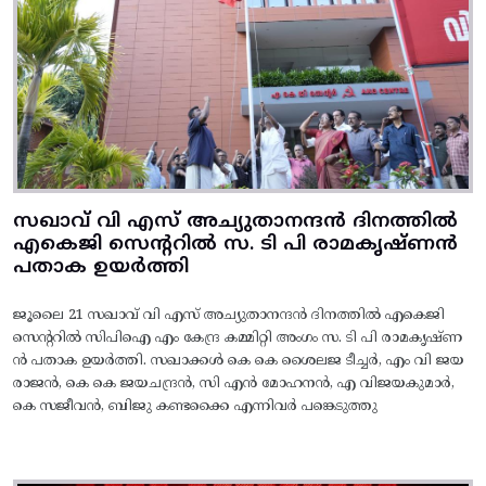
സഖാവ് വി എസ് അച്യുതാനന്ദൻ ദിനത്തിൽ
എകെജി സെന്ററിൽ സ. ടി പി രാമകൃഷ്‌ണൻ
പതാക ഉയർത്തി
ജൂലൈ 21 സഖാവ് വി എസ് അച്യുതാനന്ദൻ ദിനത്തിൽ എകെജി
സെന്ററിൽ സിപിഐ എം കേന്ദ്ര കമ്മിറ്റി അംഗം സ. ടി പി രാമകൃഷ്‌ണ
ൻ പതാക ഉയർത്തി. സഖാക്കൾ കെ കെ ശൈലജ ടീച്ചർ, എം വി ജയ
രാജൻ, കെ കെ ജയചന്ദ്രൻ, സി എൻ മോഹനൻ, എ വിജയകുമാർ,
കെ സജീവൻ, ബിജു കണ്ടക്കൈ എന്നിവർ പങ്കെടുത്തു