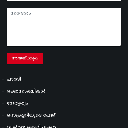
പാർടി
രക്തസാക്ഷികൾ
നേതൃത്വം
സെക്രട്ടറിയുടെ പേജ്
വാർത്താക്കുറിപ്പുകൾ