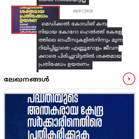
ത്തരം നൽകിയിട്ടില്ല
08/07/2026
മെഡിക്കൽ കോഡിങ് കമ്പ
നിയായ കോറോ ഹെൽത്ത് കേരള
ത്തിലെ ഓഫീസുകളിൽനിന്നും മുന്ന
റിയിപ്പില്ലാതെ എണ്ണൂറോളം ജീവന
ക്കാരെ പിരിച്ചുവിട്ടതിൽ‌ ശക്തമായ
പ്രതിഷേധം ഉയരണം
ലേഖനങ്ങൾ