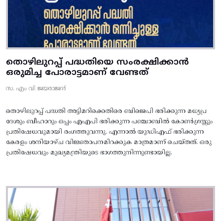
തൊഴിലുറപ്പ് പദ്ധതിയെ സംരക്ഷിക്കാൻ
ഒരുമിച്ച പോരാട്ടമാണ് വേണ്ടത്
സ. എം വി ജയരാജൻ
തൊഴിലുറപ്പ് പദ്ധതി അട്ടിമറിക്കെതിരെ ബിജെപി ഭരിക്കുന്ന മധ്യപ്ര
ദേശും ബീഹാറും ഒപ്പം എഎപി ഭരിക്കുന്ന പഞ്ചാബിൽ കോൺഗ്രസ്സും
പ്രതിഷേധവുമായി രംഗത്തുവന്നു. എന്നാൽ യുഡിഎഫ് ഭരിക്കുന്ന
കേരളം ശനിയാഴ്ച വിജ്ഞാപനമിറക്കുക മാത്രമാണ് ചെയ്തത്. ഒരു
പ്രതിഷേധവും മുഖ്യമന്ത്രിയുടെ ഭാഗത്തുനിന്നുണ്ടായില്ല.