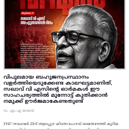
വിപുലമായ ബഹുജനപ്രസ്ഥാനം
വളർത്തിയെടുക്കേണ്ട കാലഘട്ടമാണിത്,
സഖാവ് വി എസിന്റെ ഓർമകൾ ഈ
സാഹചര്യത്തിൽ മുന്നോട്ട്‌ കുതിക്കാൻ
നമുക്ക് ഊർജമാകേണ്ടതുണ്ട്
സ. എം എ ബേബി
1947 നവംബർ 23ന് ആലപ്പുഴ കിടങ്ങാംപറമ്പ്‌ മൈതാനത്ത്‌ കൂടിയ