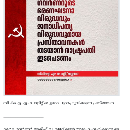
സിപിഐ എം പോളിറ്റ് ബ്യൂറോ പുറപ്പെടുവിക്കുന്ന പ്രസ്താവന
_______________________
കേരള ഗവർണർ ആരിഫ് മുഹമ്മദ് ഖാൻ അദ്ദേഹം വഹിക്കുന്ന ഭര