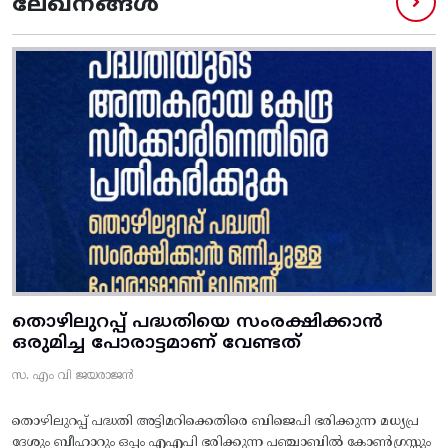
ലേഖനങ്ങൾ
തൊഴിലുറപ്പ് പദ്ധതിയെ സംരക്ഷിക്കാൻ
ഒരുമിച്ച പോരാട്ടമാണ് വേണ്ടത്
സ. എം വി ജയരാജൻ
തൊഴിലുറപ്പ് പദ്ധതി അട്ടിമറിക്കെതിരെ ബിജെപി ഭരിക്കുന്ന മധ്യപ്ര
ദേശും ബീഹാറും ഒപ്പം എഎപി ഭരിക്കുന്ന പഞ്ചാബിൽ കോൺഗ്രസ്സും