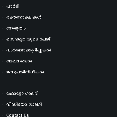
പാർടി
രക്തസാക്ഷികൾ
നേതൃത്വം
സെക്രട്ടറിയുടെ പേജ്
വാർത്താക്കുറിപ്പുകൾ
ലേഖനങ്ങൾ
ജനപ്രതിനിധികൾ
ഫോട്ടോ ഗാലറി
വീഡിയോ ഗാലറി
Contact Us