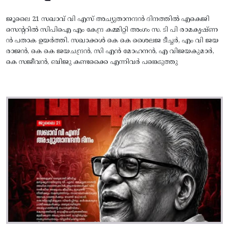
ജൂലൈ 21 സഖാവ് വി എസ് അച്യുതാനന്ദൻ ദിനത്തിൽ എകെജി
സെന്ററിൽ സിപിഐ എം കേന്ദ്ര കമ്മിറ്റി അംഗം സ. ടി പി രാമകൃഷ്‌ണ
ൻ പതാക ഉയർത്തി. സഖാക്കൾ കെ കെ ശൈലജ ടീച്ചർ, എം വി ജയ
രാജൻ, കെ കെ ജയചന്ദ്രൻ, സി എൻ മോഹനൻ, എ വിജയകുമാർ,
കെ സജീവൻ, ബിജു കണ്ടക്കൈ എന്നിവർ പങ്കെടുത്തു