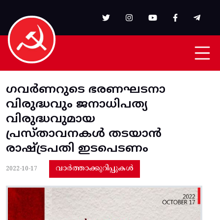
Skip to main content
ഗവർണറുടെ ഭരണഘടനാ
വിരുദ്ധവും ജനാധിപത്യ
വിരുദ്ധവുമായ
പ്രസ്താവനകൾ തടയാൻ
രാഷ്ട്രപതി ഇടപെടണം
വാർത്താക്കുറിപ്പുകൾ
2022-10-17