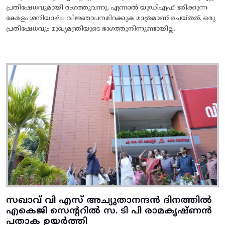
പ്രതിഷേധവുമായി രംഗത്തുവന്നു. എന്നാൽ യുഡിഎഫ് ഭരിക്കുന്ന
കേരളം ശനിയാഴ്ച വിജ്ഞാപനമിറക്കുക മാത്രമാണ് ചെയ്തത്. ഒരു
പ്രതിഷേധവും മുഖ്യമന്ത്രിയുടെ ഭാഗത്തുനിന്നുണ്ടായില്ല.
സഖാവ് വി എസ് അച്യുതാനന്ദൻ ദിനത്തിൽ
എകെജി സെന്ററിൽ സ. ടി പി രാമകൃഷ്‌ണൻ
പതാക ഉയർത്തി