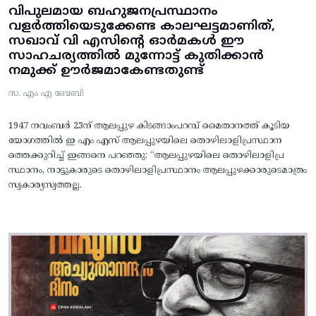
വിപുലമായ ബഹുജനപ്രസ്ഥാനം
വളർത്തിയെടുക്കേണ്ട കാലഘട്ടമാണിത്,
സഖാവ് വി എസിന്റെ ഓർമകൾ ഈ
സാഹചര്യത്തിൽ മുന്നോട്ട്‌ കുതിക്കാൻ
നമുക്ക് ഊർജമാകേണ്ടതുണ്ട്
സ. എം എ ബേബി
1947 നവംബർ 23ന് ആലപ്പുഴ കിടങ്ങാംപറമ്പ്‌ മൈതാനത്ത്‌ കൂടിയ
യോഗത്തിൽ ഇ എം എസ് ആലപ്പുഴയിലെ തൊഴിലാളിപ്രസ്ഥാന
ത്തെക്കുറിച്ച് ഇങ്ങനെ പറഞ്ഞു: “ആലപ്പുഴയിലെ തൊഴിലാളിപ്ര
സ്ഥാനം, നാട്ടുകാരുടെ തൊഴിലാളിപ്രസ്ഥാനം ആലപ്പുഴക്കാരുടെമാത്രം
സ്വകാര്യസ്വത്തല്ല.