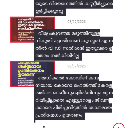
യുടെ വിയോഗത്തിൽ കണ്ണീർപ്പൂക്ക
ളർപ്പിക്കുന്നു
08/07/2026
വീര്യംകുറഞ്ഞ മദ്യത്തിനുള്ള
നികുതി എന്തിനാണ് കുറച്ചത് എന്ന
തിൽ വി ഡി സതീശൻ ഇതുവരെ ഉ
ത്തരം നൽകിയിട്ടില്ല
08/07/2026
മെഡിക്കൽ കോഡിങ് കമ്പ
നിയായ കോറോ ഹെൽത്ത് കേരള
ത്തിലെ ഓഫീസുകളിൽനിന്നും മുന്ന
റിയിപ്പില്ലാതെ എണ്ണൂറോളം ജീവന
ക്കാരെ പിരിച്ചുവിട്ടതിൽ‌ ശക്തമായ
പ്രതിഷേധം ഉയരണം