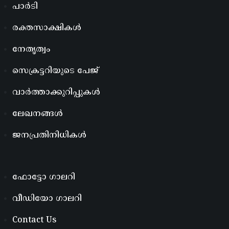
പാർടി
രക്തസാക്ഷികൾ
നേതൃത്വം
സെക്രട്ടറിയുടെ പേജ്
വാർത്താക്കുറിപ്പുകൾ
ലേഖനങ്ങൾ
ജനപ്രതിനിധികൾ
ഫോട്ടോ ഗാലറി
വീഡിയോ ഗാലറി
Contact Us