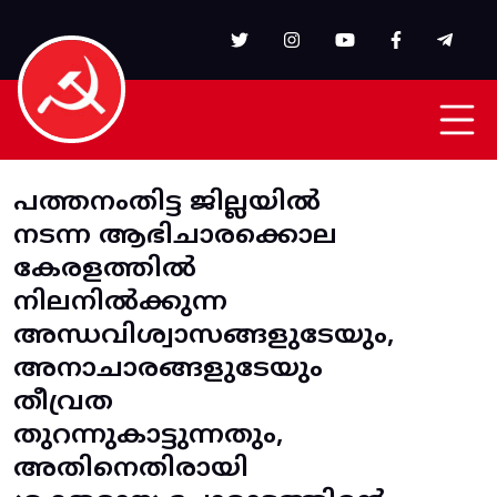
Skip to main content
പത്തനംതിട്ട ജില്ലയിൽ
നടന്ന ആഭിചാരക്കൊല
കേരളത്തില്‍
നിലനില്‍ക്കുന്ന
അന്ധവിശ്വാസങ്ങളുടേയും,
അനാചാരങ്ങളുടേയും
തീവ്രത
തുറന്നുകാട്ടുന്നതും,
അതിനെതിരായി