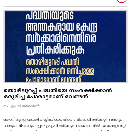
തൊഴിലുറപ്പ് പദ്ധതിയെ സംരക്ഷിക്കാൻ
ഒരുമിച്ച പോരാട്ടമാണ് വേണ്ടത്
സ. എം വി ജയരാജൻ
തൊഴിലുറപ്പ് പദ്ധതി അട്ടിമറിക്കെതിരെ ബിജെപി ഭരിക്കുന്ന മധ്യപ്ര
ദേശും ബീഹാറും ഒപ്പം എഎപി ഭരിക്കുന്ന പഞ്ചാബിൽ കോൺഗ്രസ്സും