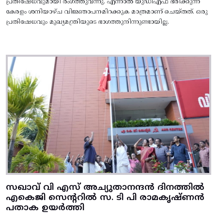
പ്രതിഷേധവുമായി രംഗത്തുവന്നു. എന്നാൽ യുഡിഎഫ് ഭരിക്കുന്ന
കേരളം ശനിയാഴ്ച വിജ്ഞാപനമിറക്കുക മാത്രമാണ് ചെയ്തത്. ഒരു
പ്രതിഷേധവും മുഖ്യമന്ത്രിയുടെ ഭാഗത്തുനിന്നുണ്ടായില്ല.
സഖാവ് വി എസ് അച്യുതാനന്ദൻ ദിനത്തിൽ
എകെജി സെന്ററിൽ സ. ടി പി രാമകൃഷ്‌ണൻ
പതാക ഉയർത്തി