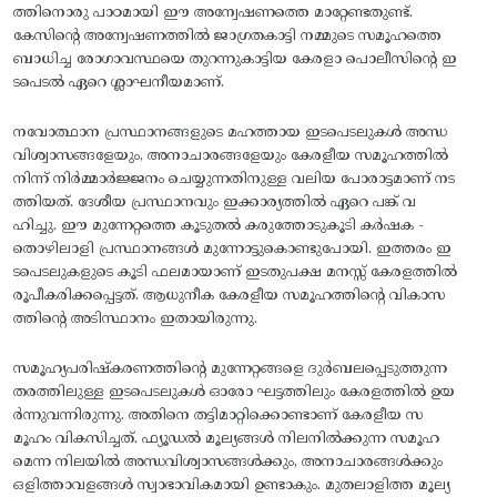
ത്തിനൊരു പാഠമായി ഈ അന്വേഷണത്തെ മാറ്റേണ്ടതുണ്ട്‌.
കേസിന്റെ അന്വേഷണത്തിൽ ജാഗ്രതകാട്ടി നമ്മുടെ സമൂഹത്തെ
ബാധിച്ച രോഗാവസ്ഥയെ തുറന്നുകാട്ടിയ കേരളാ പൊലീസിന്റെ ഇ
ടപെടൽ ഏറെ ശ്ലാഘനീയമാണ്‌.
നവോത്ഥാന പ്രസ്ഥാനങ്ങളുടെ മഹത്തായ ഇടപെടലുകൾ അന്ധ
വിശ്വാസങ്ങളേയും, അനാചാരങ്ങളേയും കേരളീയ സമൂഹത്തിൽ
നിന്ന്‌ നിർമ്മാർജ്ജനം ചെയ്യുന്നതിനുള്ള വലിയ പോരാട്ടമാണ്‌ നട
ത്തിയത്‌. ദേശീയ പ്രസ്ഥാനവും ഇക്കാര്യത്തിൽ ഏറെ പങ്ക്‌ വ
ഹിച്ചു. ഈ മുന്നേറ്റത്തെ കൂടുതൽ കരുത്തോടുകൂടി കർഷക -
തൊഴിലാളി പ്രസ്ഥാനങ്ങൾ മുന്നോട്ടുകൊണ്ടുപോയി. ഇത്തരം ഇ
ടപെടലുകളുടെ കൂടി ഫലമായാണ്‌ ഇടതുപക്ഷ മനസ്സ്‌ കേരളത്തിൽ
രൂപീകരിക്കപ്പെട്ടത്‌. ആധുനീക കേരളീയ സമൂഹത്തിന്റെ വികാസ
ത്തിന്റെ അടിസ്ഥാനം ഇതായിരുന്നു.
സമൂഹ്യപരിഷ്‌കരണത്തിന്റെ മുന്നേറ്റങ്ങളെ ദുർബലപ്പെടുത്തുന്ന
തരത്തിലുള്ള ഇടപെടലുകൾ ഓരോ ഘട്ടത്തിലും കേരളത്തിൽ ഉയ
ർന്നുവന്നിരുന്നു. അതിനെ തട്ടിമാറ്റിക്കൊണ്ടാണ്‌ കേരളീയ സ
മൂഹം വികസിച്ചത്‌. ഫ്യൂഡൽ മൂല്യങ്ങൾ നിലനിൽക്കുന്ന സമൂഹ
മെന്ന നിലയിൽ അന്ധവിശ്വാസങ്ങൾക്കും, അനാചാരങ്ങൾക്കും
ഒളിത്താവളങ്ങൾ സ്വാഭാവികമായി ഉണ്ടാകും. മുതലാളിത്ത മൂല്യ