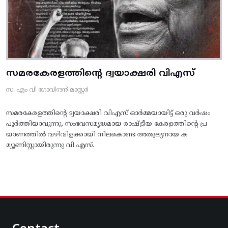
സമരകേരളത്തിൻ്റെ ദ്വയാക്ഷരി വിഎസ്
സ. എം വി ഗോവിന്ദൻ മാസ്റ്റർ
സമരകേരളത്തിൻ്റെ ദ്വയാക്ഷരി വിഎസ് ഓർമ്മയായിട്ട് ഒരു വർഷം
പൂർത്തിയാവുന്നു. സംഭവസമൃദ്ധമായ രാഷ്ട്രീയ കേരളത്തിന്റെ പ്ര
യാണത്തിൽ വഴിവിളക്കായി നിലകൊണ്ട അതുല്യനായ ക
മ്യൂണിസ്റ്റായിരുന്നു വി എസ്.