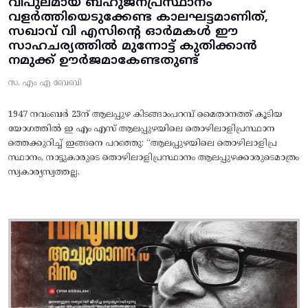
വിപുലമായ ബഹുജനപ്രസ്ഥാനം
വളർത്തിയെടുക്കേണ്ട കാലഘട്ടമാണിത്,
സഖാവ് വി എസിന്റെ ഓർമകൾ ഈ
സാഹചര്യത്തിൽ മുന്നോട്ട്‌ കുതിക്കാൻ
നമുക്ക് ഊർജമാകേണ്ടതുണ്ട്
സ. എം എ ബേബി
1947 നവംബർ 23ന് ആലപ്പുഴ കിടങ്ങാംപറമ്പ്‌ മൈതാനത്ത്‌ കൂടിയ
യോഗത്തിൽ ഇ എം എസ് ആലപ്പുഴയിലെ തൊഴിലാളിപ്രസ്ഥാന
ത്തെക്കുറിച്ച് ഇങ്ങനെ പറഞ്ഞു: “ആലപ്പുഴയിലെ തൊഴിലാളിപ്ര
സ്ഥാനം, നാട്ടുകാരുടെ തൊഴിലാളിപ്രസ്ഥാനം ആലപ്പുഴക്കാരുടെമാത്രം
സ്വകാര്യസ്വത്തല്ല.