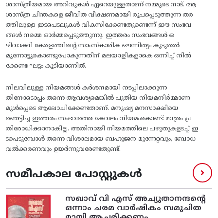
ശാസ്‌ത്രീയമായ അറിവുകൾ ഏറെയുള്ളതാണ്‌ നമ്മുടെ നാട്‌. ആ
ശാസ്‌ത്ര ചിന്തകളെ ജീവിത വീക്ഷണമായി രൂപപ്പെടുത്തുന്ന തര
ത്തിലുള്ള ഇടപെടലുകൾ വികസിക്കേണ്ടതുണ്ടെന്ന്‌ ഈ സംഭവ
ങ്ങൾ നമ്മെ ഓർമ്മപ്പെടുത്തുന്നു. ഇത്തരം സംഭവങ്ങൾ ഒ
ഴിവാക്കി കേരളത്തിന്റെ സാംസ്‌കാരിക ഔന്നിത്യം കൂടുതൽ
മുന്നോട്ടുകൊണ്ടുപോകുന്നതിന്‌ മലയാളികളാകെ ഒന്നിച്ച്‌ നിൽ
ക്കേണ്ട ഘട്ടം കൂടിയാണിത്‌.
നിലവിലുള്ള നിയമങ്ങൾ കർശനമായി നടപ്പിലാക്കുന്ന
തിനോടൊപ്പം തന്നെ ആവശ്യമെങ്കിൽ പുതിയ നിയമനിർമ്മാണ
മുൾപ്പെടെ ആലോചിക്കേണ്ടതാണ്‌. മനുഷ്യ മനസാക്ഷിയെ
ഞെട്ടിച്ച ഇത്തരം സംഭവത്തെ കേവലം നിയമംകൊണ്ട്‌ മാത്രം പ്ര
തിരോധിക്കാനാകില്ല. അതിനായി നിയമത്തിലെ പഴുതുകളടച്ച്‌ ഇ
ടപെടുമ്പോൾ തന്നെ വിശാലമായ ബഹുജന മുന്നേറ്റവും, ബോധ
വൽക്കരണവും ഉയർന്നുവരേണ്ടതുണ്ട്.
സമീപകാല പോസ്റ്റുകൾ
സഖാവ് വി എസ്‌ അച്യുതാനന്ദന്റെ
ഒന്നാം ചരമ വാര്‍ഷികം സമുചിത
മായി ആചരിക്കണം