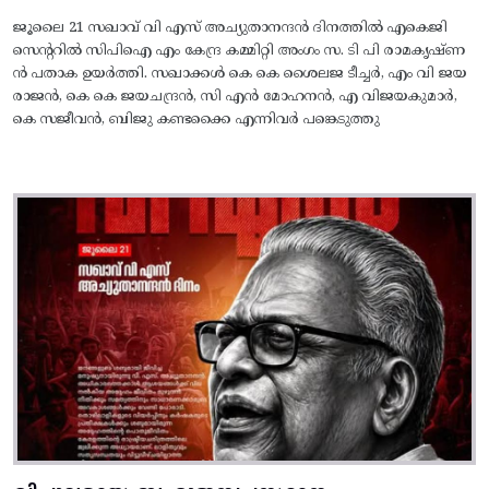
ജൂലൈ 21 സഖാവ് വി എസ് അച്യുതാനന്ദൻ ദിനത്തിൽ എകെജി
സെന്ററിൽ സിപിഐ എം കേന്ദ്ര കമ്മിറ്റി അംഗം സ. ടി പി രാമകൃഷ്‌ണ
ൻ പതാക ഉയർത്തി. സഖാക്കൾ കെ കെ ശൈലജ ടീച്ചർ, എം വി ജയ
രാജൻ, കെ കെ ജയചന്ദ്രൻ, സി എൻ മോഹനൻ, എ വിജയകുമാർ,
കെ സജീവൻ, ബിജു കണ്ടക്കൈ എന്നിവർ പങ്കെടുത്തു