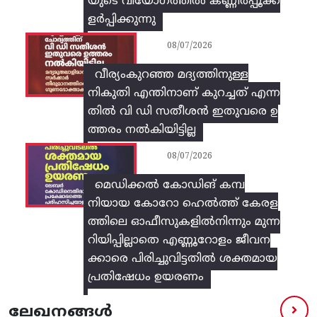
യുടെ വിയോഗത്തിൽ കണ്ണീർപ്പൂക്ക
ളർപ്പിക്കുന്നു
08/07/2026
വീര്യംകുറഞ്ഞ മദ്യത്തിനുള്ള
നികുതി എന്തിനാണ് കുറച്ചത് എന്ന
തിൽ വി ഡി സതീശൻ ഇതുവരെ ഉ
ത്തരം നൽകിയിട്ടില്ല
08/07/2026
മെഡിക്കൽ കോഡിങ് കമ്പ
നിയായ കോറോ ഹെൽത്ത് കേരള
ത്തിലെ ഓഫീസുകളിൽനിന്നും മുന്ന
റിയിപ്പില്ലാതെ എണ്ണൂറോളം ജീവന
ക്കാരെ പിരിച്ചുവിട്ടതിൽ‌ ശക്തമായ
പ്രതിഷേധം ഉയരണം
ലേഖനങ്ങൾ