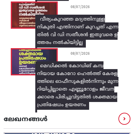
08/07/2026
വീര്യംകുറഞ്ഞ മദ്യത്തിനുള്ള
നികുതി എന്തിനാണ് കുറച്ചത് എന്ന
തിൽ വി ഡി സതീശൻ ഇതുവരെ ഉ
ത്തരം നൽകിയിട്ടില്ല
08/07/2026
മെഡിക്കൽ കോഡിങ് കമ്പ
നിയായ കോറോ ഹെൽത്ത് കേരള
ത്തിലെ ഓഫീസുകളിൽനിന്നും മുന്ന
റിയിപ്പില്ലാതെ എണ്ണൂറോളം ജീവന
ക്കാരെ പിരിച്ചുവിട്ടതിൽ‌ ശക്തമായ
പ്രതിഷേധം ഉയരണം
ലേഖനങ്ങൾ