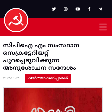
Skip to main content
സിപിഐ എം സംസ്ഥാന
സെക്രട്ടേറിയറ്റ്‌
പുറപ്പെടുവിക്കുന്ന
അനുശോചന സന്ദേശം
വാർത്താക്കുറിപ്പുകൾ
2022-10-02