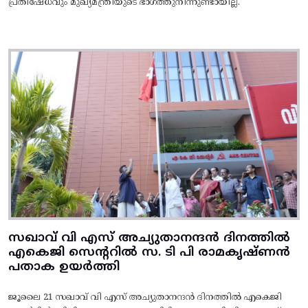
പ്രതിഷേധവും മുഖ്യമന്ത്രിയുടെ ഭാഗത്തുനിന്നുണ്ടായില്ല.
സഖാവ് വി എസ് അച്യുതാനന്ദൻ ദിനത്തിൽ
എകെജി സെന്ററിൽ സ. ടി പി രാമകൃഷ്‌ണൻ
പതാക ഉയർത്തി
ജൂലൈ 21 സഖാവ് വി എസ് അച്യുതാനന്ദൻ ദിനത്തിൽ എകെജി