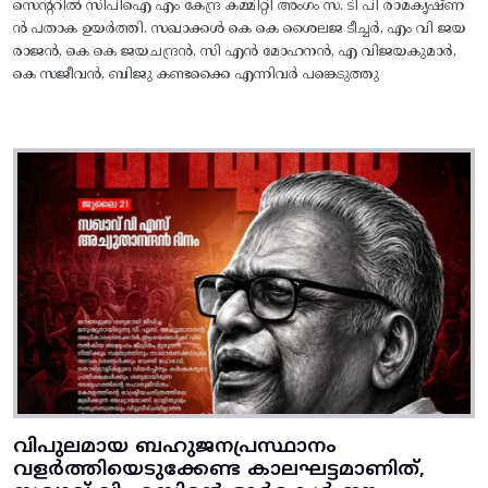
സെന്ററിൽ സിപിഐ എം കേന്ദ്ര കമ്മിറ്റി അംഗം സ. ടി പി രാമകൃഷ്‌ണ
ൻ പതാക ഉയർത്തി. സഖാക്കൾ കെ കെ ശൈലജ ടീച്ചർ, എം വി ജയ
രാജൻ, കെ കെ ജയചന്ദ്രൻ, സി എൻ മോഹനൻ, എ വിജയകുമാർ,
കെ സജീവൻ, ബിജു കണ്ടക്കൈ എന്നിവർ പങ്കെടുത്തു
വിപുലമായ ബഹുജനപ്രസ്ഥാനം
വളർത്തിയെടുക്കേണ്ട കാലഘട്ടമാണിത്,