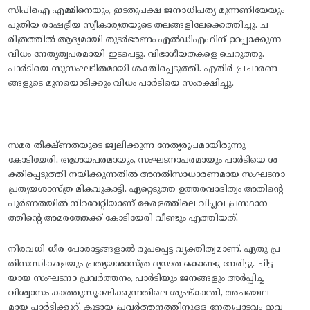
സിപിഐ എമ്മിനെയും, ഇടതുപക്ഷ ജനാധിപത്യ മുന്നണിയേയും
പുതിയ രാഷട്രീയ സ്വീകാര്യതയുടെ തലങ്ങളിലേക്കെത്തിച്ചു. ച
രിത്രത്തില്‍ ആദ്യമായി തുടര്‍ഭരണം എല്‍ഡിഎഫിന്‌ ഉറപ്പാക്കുന്ന
വിധം നേതൃത്വപരമായി ഇടപെട്ടു. വിഭാഗീയതകളെ ചെറുത്തു.
പാര്‍ടിയെ സുസംഘടിതമായി ശക്തിപ്പെടുത്തി. എതിര്‍ പ്രചാരണ
ങ്ങളുടെ മുനയൊടിക്കും വിധം പാര്‍ടിയെ സംരക്ഷിച്ചു.
സമര തീക്ഷ്‌ണതയുടെ ജ്വലിക്കുന്ന നേതൃരൂപമായിരുന്നു
കോടിയേരി. ആശയപരമായും, സംഘടനാപരമായും പാര്‍ടിയെ ശ
ക്തിപ്പെടുത്തി നയിക്കുന്നതില്‍ അനതിസാധാരണമായ സംഘടനാ
പ്രത്യയശാസ്‌ത്ര മികവുകാട്ടി. ഏറ്റെടുത്ത ഉത്തരവാദിത്വം അതിന്റെ
പൂര്‍ണതയില്‍ നിറവേറ്റിയാണ്‌ കേരളത്തിലെ വിപ്ലവ പ്രസ്ഥാന
ത്തിന്റെ അമരത്തേക്ക്‌ കോടിയേരി വീണ്ടും എത്തിയത്‌.
നിരവധി ധീര പോരാട്ടങ്ങളാല്‍ രൂപപ്പെട്ട വ്യക്തിത്വമാണ്‌. ഏതു പ്ര
തിസന്ധികളെയും പ്രത്യയശാസ്‌ത്ര ദൃഢത കൊണ്ടു നേരിട്ടു. ചിട്ട
യായ സംഘടനാ പ്രവര്‍ത്തനം, പാര്‍ടിയും ജനങ്ങളും അര്‍പ്പിച്ച
വിശ്വാസം കാത്തുസൂക്ഷിക്കുന്നതിലെ ശുഷ്‌കാന്തി, അചഞ്ചല
മായ പാര്‍ടിക്കൂറ്‌, കൂട്ടായ പ്രവര്‍ത്തനത്തിനുള്ള നേതൃപാടവം ഇവ