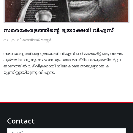
സമരകേരളത്തിൻ്റെ ദ്വയാക്ഷരി വിഎസ്
സ. എം വി ഗോവിന്ദൻ മാസ്റ്റർ
സമരകേരളത്തിൻ്റെ ദ്വയാക്ഷരി വിഎസ് ഓർമ്മയായിട്ട് ഒരു വർഷം
പൂർത്തിയാവുന്നു. സംഭവസമൃദ്ധമായ രാഷ്ട്രീയ കേരളത്തിന്റെ പ്ര
യാണത്തിൽ വഴിവിളക്കായി നിലകൊണ്ട അതുല്യനായ ക
മ്യൂണിസ്റ്റായിരുന്നു വി എസ്.
Contact