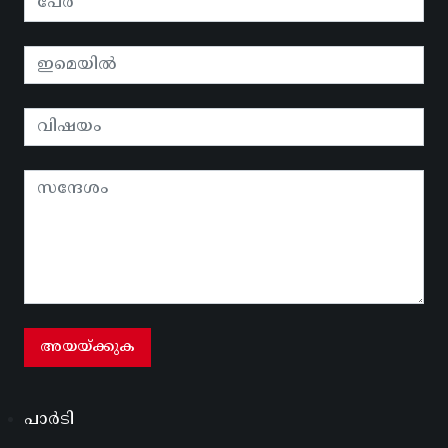
പാർടി