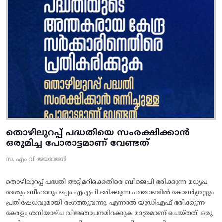
തൊഴിലുറപ്പ് പദ്ധതിയെ സംരക്ഷിക്കാൻ
ഒരുമിച്ച പോരാട്ടമാണ് വേണ്ടത്
സ. എം വി ജയരാജൻ
തൊഴിലുറപ്പ് പദ്ധതി അട്ടിമറിക്കെതിരെ ബിജെപി ഭരിക്കുന്ന മധ്യപ്ര
ദേശും ബീഹാറും ഒപ്പം എഎപി ഭരിക്കുന്ന പഞ്ചാബിൽ കോൺഗ്രസ്സും
പ്രതിഷേധവുമായി രംഗത്തുവന്നു. എന്നാൽ യുഡിഎഫ് ഭരിക്കുന്ന
കേരളം ശനിയാഴ്ച വിജ്ഞാപനമിറക്കുക മാത്രമാണ് ചെയ്തത്. ഒരു