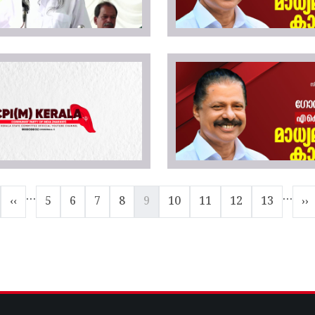
…
…
age
Previous page
Page
Page
Page
Page
Current page
Page
Page
Page
Page
Ne
‹‹
5
6
7
8
9
10
11
12
13
››