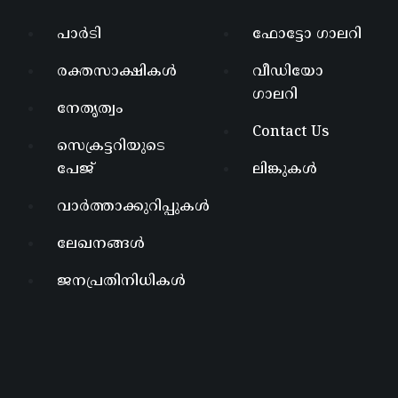
പാർടി
ഫോട്ടോ ഗാലറി
രക്തസാക്ഷികൾ
വീഡിയോ
ഗാലറി
നേതൃത്വം
Contact Us
സെക്രട്ടറിയുടെ
പേജ്
ലിങ്കുകൾ
വാർത്താക്കുറിപ്പുകൾ
ലേഖനങ്ങൾ
ജനപ്രതിനിധികൾ