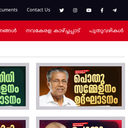
cuments
Contact Us
നങ്ങൾ
നവകേരള കാഴ്ച്ചപ്പാട്
പുതുവഴികൾ