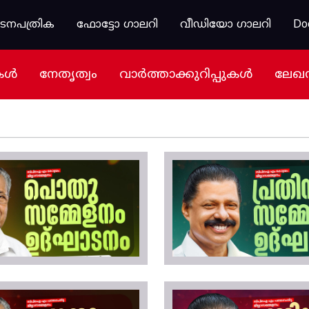
കടനപത്രിക
ഫോട്ടോ ഗാലറി
വീഡിയോ ഗാലറി
Do
കൾ
നേതൃത്വം
വാർത്താക്കുറിപ്പുകൾ
ലേഖ