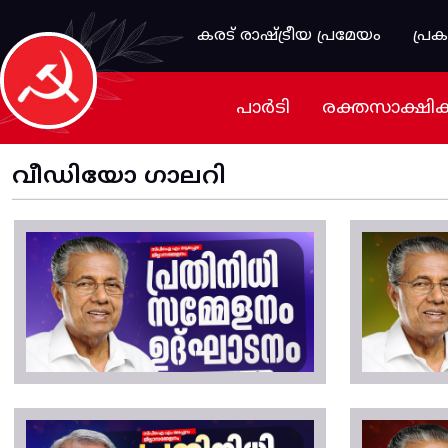
Skip to main content
കരട് രാഷ്ട്രീയ പ്രമേയം
പ്ര
പാർടി
രക്തസാക്ഷി
വീഡിയോ ഗാലറി