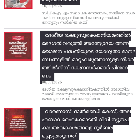
10/07/2026
സിപിഐ എം സ്ഥാപക നേതാവും, നാടിനെ സംര
ക്ഷിക്കാനുള്ള നിരവധി പോരാട്ടങ്ങള്‍ക്ക്‌
നേതൃത്വം നല്‍കിയ കമ്മ്
ദേശീയ ഭക്ഷ്യസുരക്ഷാനിയമത്തിൽ
ഭേദഗതിവരുത്തി അന്ത്യോദയ അന്ന
യോജന പദ്ധതിയുടെ യോഗ്യതാ മാനദ
ണ്ഡങ്ങളിൽ മാറ്റംവരുത്താനുള്ള നീക്ക
ത്തിൽനിന്ന്‌ കേന്ദ്രസർക്കാർ പിന്മാറ
ണം
08/07/2026
ദേശീയ ഭക്ഷ്യസുരക്ഷാനിയമത്തിൽ ഭേദഗതിവ
രുത്തി അന്ത്യോദയ അന്ന യോജന പദ്ധതിയുടെ
യോഗ്യതാ മാനദണ്ഡങ്ങളിൽ മ
വാരണാസി ദാൽമണ്ഡി കേസ്, അല
ഹബാദ് ഹൈക്കോടതി വിധി ന്യൂനപ
ക്ഷ അവകാശങ്ങളെ ദുർബല
പ്പെടുത്തുന്നത്