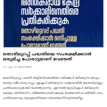
തൊഴിലുറപ്പ് പദ്ധതിയെ സംരക്ഷിക്കാൻ
ഒരുമിച്ച പോരാട്ടമാണ് വേണ്ടത്
സ. എം വി ജയരാജൻ
തൊഴിലുറപ്പ് പദ്ധതി അട്ടിമറിക്കെതിരെ ബിജെപി ഭരിക്കുന്ന മധ്യപ്ര
ദേശും ബീഹാറും ഒപ്പം എഎപി ഭരിക്കുന്ന പഞ്ചാബിൽ കോൺഗ്രസ്സും
പ്രതിഷേധവുമായി രംഗത്തുവന്നു. എന്നാൽ യുഡിഎഫ് ഭരിക്കുന്ന
കേരളം ശനിയാഴ്ച വിജ്ഞാപനമിറക്കുക മാത്രമാണ് ചെയ്തത്. ഒരു
പ്രതിഷേധവും മുഖ്യമന്ത്രിയുടെ ഭാഗത്തുനിന്നുണ്ടായില്ല.