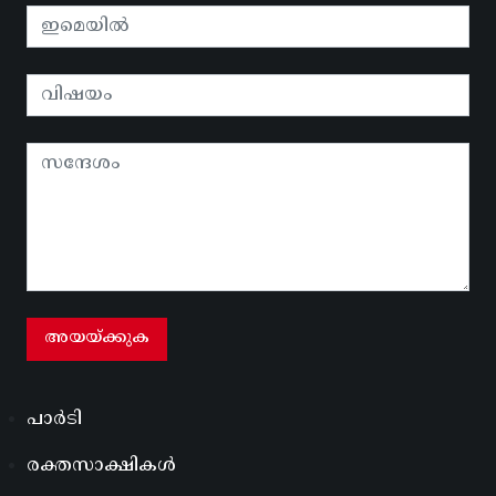
പാർടി
രക്തസാക്ഷികൾ