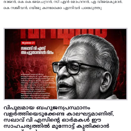
രാജൻ, കെ കെ ജയചന്ദ്രൻ, സി എൻ മോഹനൻ, എ വിജയകുമാർ,
കെ സജീവൻ, ബിജു കണ്ടക്കൈ എന്നിവർ പങ്കെടുത്തു
വിപുലമായ ബഹുജനപ്രസ്ഥാനം
വളർത്തിയെടുക്കേണ്ട കാലഘട്ടമാണിത്,
സഖാവ് വി എസിന്റെ ഓർമകൾ ഈ
സാഹചര്യത്തിൽ മുന്നോട്ട്‌ കുതിക്കാൻ