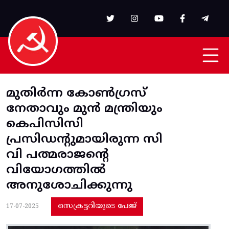
Skip to main content
മുതിർന്ന കോൺ​ഗ്രസ്
നേതാവും മുൻ മന്ത്രിയും
കെപിസിസി
പ്രസിഡന്റുമായിരുന്ന സി
വി പത്മരാജൻ്റെ
വിയോഗത്തിൽ
അനുശോചിക്കുന്നു
സെക്രട്ടറിയുടെ പേജ്
17-07-2025