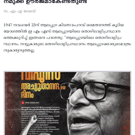
നമുക്ക് ഊർജമാകേണ്ടതുണ്ട്
സ. എം എ ബേബി
1947 നവംബർ 23ന് ആലപ്പുഴ കിടങ്ങാംപറമ്പ്‌ മൈതാനത്ത്‌ കൂടിയ
യോഗത്തിൽ ഇ എം എസ് ആലപ്പുഴയിലെ തൊഴിലാളിപ്രസ്ഥാന
ത്തെക്കുറിച്ച് ഇങ്ങനെ പറഞ്ഞു: “ആലപ്പുഴയിലെ തൊഴിലാളിപ്ര
സ്ഥാനം, നാട്ടുകാരുടെ തൊഴിലാളിപ്രസ്ഥാനം ആലപ്പുഴക്കാരുടെമാത്രം
സ്വകാര്യസ്വത്തല്ല.