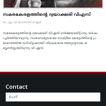
സമരകേരളത്തിൻ്റെ ദ്വയാക്ഷരി വിഎസ്
സ. എം വി ഗോവിന്ദൻ മാസ്റ്റർ
സമരകേരളത്തിൻ്റെ ദ്വയാക്ഷരി വിഎസ് ഓർമ്മയായിട്ട് ഒരു വർഷം
പൂർത്തിയാവുന്നു. സംഭവസമൃദ്ധമായ രാഷ്ട്രീയ കേരളത്തിന്റെ പ്ര
യാണത്തിൽ വഴിവിളക്കായി നിലകൊണ്ട അതുല്യനായ ക
മ്യൂണിസ്റ്റായിരുന്നു വി എസ്.
Contact