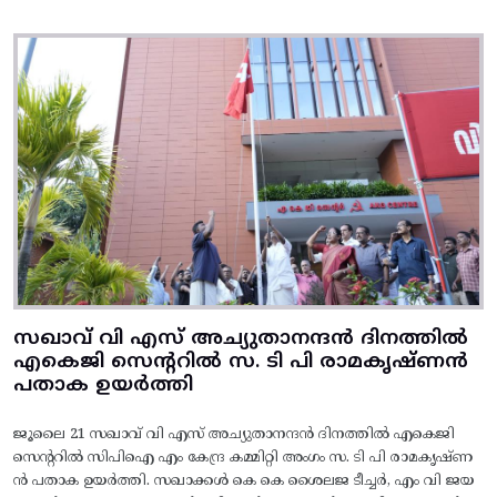
സഖാവ് വി എസ് അച്യുതാനന്ദൻ ദിനത്തിൽ
എകെജി സെന്ററിൽ സ. ടി പി രാമകൃഷ്‌ണൻ
പതാക ഉയർത്തി
ജൂലൈ 21 സഖാവ് വി എസ് അച്യുതാനന്ദൻ ദിനത്തിൽ എകെജി
സെന്ററിൽ സിപിഐ എം കേന്ദ്ര കമ്മിറ്റി അംഗം സ. ടി പി രാമകൃഷ്‌ണ
ൻ പതാക ഉയർത്തി. സഖാക്കൾ കെ കെ ശൈലജ ടീച്ചർ, എം വി ജയ