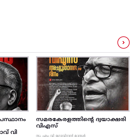
രസ്ഥാനം
സമരകേരളത്തിൻ്റെ ദ്വയാക്ഷരി
വിഎസ്
വ് വി
സ. എം വി ഗോവിന്ദൻ മാസ്റ്റർ