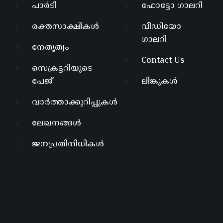
പാർടി
ഫോട്ടോ ഗാലറി
രക്തസാക്ഷികൾ
വീഡിയോ
ഗാലറി
നേതൃത്വം
Contact Us
സെക്രട്ടറിയുടെ
പേജ്
ലിങ്കുകൾ
വാർത്താക്കുറിപ്പുകൾ
ലേഖനങ്ങൾ
ജനപ്രതിനിധികൾ