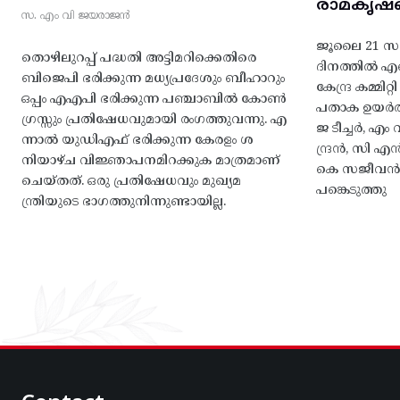
രാമകൃഷ്
സ. എം വി ജയരാജൻ
ജൂലൈ 21 സഖ
തൊഴിലുറപ്പ് പദ്ധതി അട്ടിമറിക്കെതിരെ
ദിനത്തിൽ 
ബിജെപി ഭരിക്കുന്ന മധ്യപ്രദേശും ബീഹാറും
കേന്ദ്ര കമ്മി
ഒപ്പം എഎപി ഭരിക്കുന്ന പഞ്ചാബിൽ കോൺ
പതാക ഉയർത
ഗ്രസ്സും പ്രതിഷേധവുമായി രംഗത്തുവന്നു. എ
ജ ടീച്ചർ, 
ന്നാൽ യുഡിഎഫ് ഭരിക്കുന്ന കേരളം ശ
ന്ദ്രൻ, സി
നിയാഴ്ച വിജ്ഞാപനമിറക്കുക മാത്രമാണ്
കെ സജീവൻ, 
ചെയ്തത്. ഒരു പ്രതിഷേധവും മുഖ്യമ
പങ്കെടുത്തു
ന്ത്രിയുടെ ഭാഗത്തുനിന്നുണ്ടായില്ല.