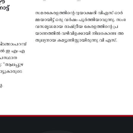
 ഈ
്ട്‌
സമരകേരളത്തിൻ്റെ ദ്വയാക്ഷരി വിഎസ് ഓർ
മ്മയായിട്ട് ഒരു വർഷം പൂർത്തിയാവുന്നു. സംഭ
വസമൃദ്ധമായ രാഷ്ട്രീയ കേരളത്തിന്റെ പ്ര
യാണത്തിൽ വഴിവിളക്കായി നിലകൊണ്ട അ
തുല്യനായ കമ്യൂണിസ്റ്റായിരുന്നു വി എസ്.
ങ്ങാംപറമ്പ്‌
തിൽ ഇ എം എ
്രസ്ഥാന
ു: “ആലപ്പുഴ
ട്ടുകാരുടെ
ല.