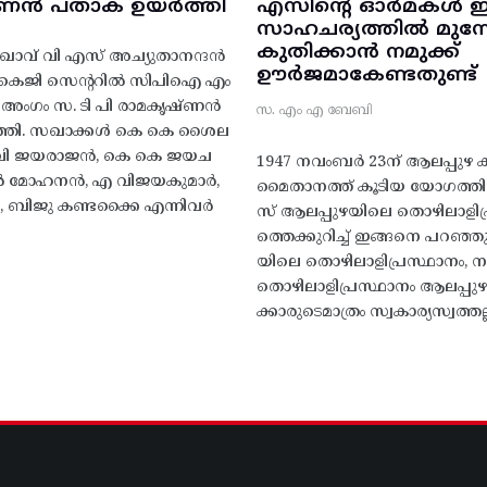
‌ണൻ പതാക ഉയർത്തി
എസിന്റെ ഓർമകൾ
സാഹചര്യത്തിൽ മുന്നോട
കുതിക്കാൻ നമുക്ക്
ാവ് വി എസ് അച്യുതാനന്ദൻ
ഊർജമാകേണ്ടതുണ്ട്
എകെജി സെന്ററിൽ സിപിഐ എം
റ്റി അംഗം സ. ടി പി രാമകൃഷ്‌ണൻ
സ. എം എ ബേബി
്തി. സഖാക്കൾ കെ കെ ശൈല
എം വി ജയരാജൻ, കെ കെ ജയച
1947 നവംബർ 23ന് ആലപ്പുഴ കിട
 എൻ മോഹനൻ, എ വിജയകുമാർ,
മൈതാനത്ത്‌ കൂടിയ യോഗത്
ബിജു കണ്ടക്കൈ എന്നിവർ
സ് ആലപ്പുഴയിലെ തൊഴിലാളിപ
ത്തെക്കുറിച്ച് ഇങ്ങനെ പറഞ്ഞ
യിലെ തൊഴിലാളിപ്രസ്ഥാനം, നാ
തൊഴിലാളിപ്രസ്ഥാനം ആലപ്പുഴ
ക്കാരുടെമാത്രം സ്വകാര്യസ്വത്തല്