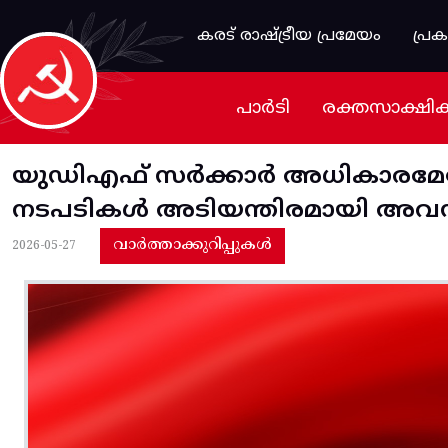
Skip to main content
കരട് രാഷ്ട്രീയ പ്രമേയം
പ്ര
പാർടി
രക്തസാക്ഷി
യുഡിഎഫ്‌ സര്‍ക്കാര്‍ അധികാരമേറ്
നടപടികള്‍ അടിയന്തിരമായി അവസ
വാർത്താക്കുറിപ്പുകൾ
2026-05-27