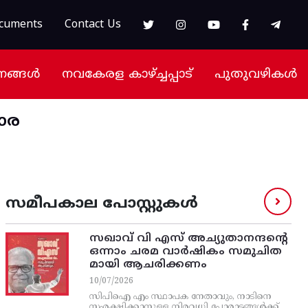
cuments
Contact Us
നങ്ങൾ
നവകേരള കാഴ്ച്ചപ്പാട്
പുതുവഴികൾ
കാര
സമീപകാല പോസ്റ്റുകൾ
സഖാവ് വി എസ്‌ അച്യുതാനന്ദന്റെ
ഒന്നാം ചരമ വാര്‍ഷികം സമുചിത
മായി ആചരിക്കണം
10/07/2026
സിപിഐ എം സ്ഥാപക നേതാവും, നാടിനെ
സംരക്ഷിക്കാനുള്ള നിരവധി പോരാട്ടങ്ങള്‍ക്ക്‌