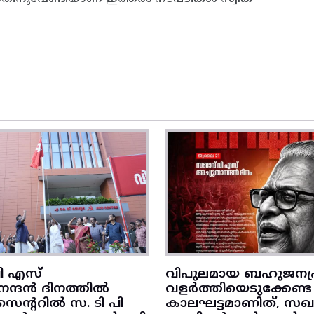
ി എസ്
വിപുലമായ ബഹുജനപ്
നന്ദൻ ദിനത്തിൽ
വളർത്തിയെടുക്കേണ്ട
ന്ററിൽ സ. ടി പി
കാലഘട്ടമാണിത്, സഖാ