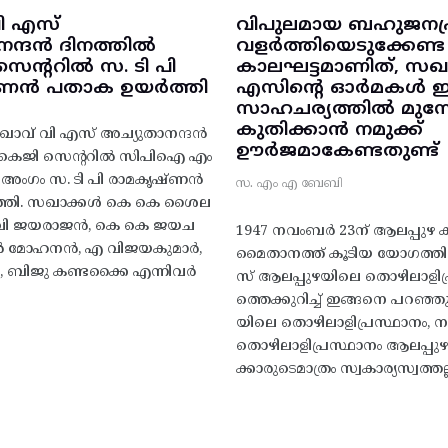
ി എസ്
വിപുലമായ ബഹുജനപ്
നന്ദൻ ദിനത്തിൽ
വളർത്തിയെടുക്കേണ്ട
ന്ററിൽ സ. ടി പി
കാലഘട്ടമാണിത്, സഖാ
‌ണൻ പതാക ഉയർത്തി
എസിന്റെ ഓർമകൾ
സാഹചര്യത്തിൽ മുന്നോട
കുതിക്കാൻ നമുക്ക്
ാവ് വി എസ് അച്യുതാനന്ദൻ
ഊർജമാകേണ്ടതുണ്ട്
എകെജി സെന്ററിൽ സിപിഐ എം
റ്റി അംഗം സ. ടി പി രാമകൃഷ്‌ണൻ
സ. എം എ ബേബി
്തി. സഖാക്കൾ കെ കെ ശൈല
എം വി ജയരാജൻ, കെ കെ ജയച
1947 നവംബർ 23ന് ആലപ്പുഴ കിട
 എൻ മോഹനൻ, എ വിജയകുമാർ,
മൈതാനത്ത്‌ കൂടിയ യോഗത്
ബിജു കണ്ടക്കൈ എന്നിവർ
സ് ആലപ്പുഴയിലെ തൊഴിലാളിപ
ത്തെക്കുറിച്ച് ഇങ്ങനെ പറഞ്ഞ
യിലെ തൊഴിലാളിപ്രസ്ഥാനം, നാ
തൊഴിലാളിപ്രസ്ഥാനം ആലപ്പുഴ
ക്കാരുടെമാത്രം സ്വകാര്യസ്വത്തല്