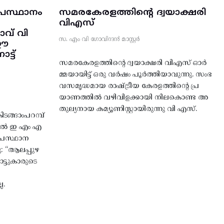
രസ്ഥാനം
സമരകേരളത്തിൻ്റെ ദ്വയാക്ഷരി
വിഎസ്
വ് വി
സ. എം വി ഗോവിന്ദൻ മാസ്റ്റർ
 ഈ
്ട്‌
സമരകേരളത്തിൻ്റെ ദ്വയാക്ഷരി വിഎസ് ഓർ
മ്മയായിട്ട് ഒരു വർഷം പൂർത്തിയാവുന്നു. സംഭ
വസമൃദ്ധമായ രാഷ്ട്രീയ കേരളത്തിന്റെ പ്ര
യാണത്തിൽ വഴിവിളക്കായി നിലകൊണ്ട അ
തുല്യനായ കമ്യൂണിസ്റ്റായിരുന്നു വി എസ്.
ങ്ങാംപറമ്പ്‌
തിൽ ഇ എം എ
്രസ്ഥാന
ു: “ആലപ്പുഴ
ട്ടുകാരുടെ
ല.