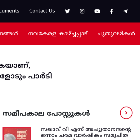
cuments
Contact Us
നങ്ങൾ
നവകേരള കാഴ്ച്ചപ്പാട്
പുതുവഴികൾ
ുകയാണ്‌,
ോടും പാര്‍ടി
സമീപകാല പോസ്റ്റുകൾ
സഖാവ് വി എസ്‌ അച്യുതാനന്ദന്റെ
ഒന്നാം ചരമ വാര്‍ഷികം സമുചിത