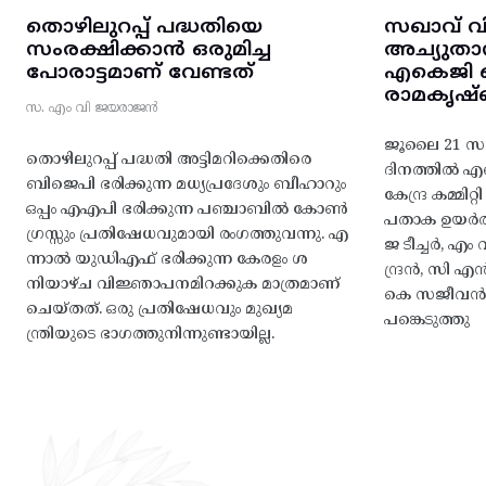
തൊഴിലുറപ്പ് പദ്ധതിയെ
സഖാവ് വ
സംരക്ഷിക്കാൻ ഒരുമിച്ച
അച്യുതാ
പോരാട്ടമാണ് വേണ്ടത്
എകെജി സെ
രാമകൃഷ്
സ. എം വി ജയരാജൻ
ജൂലൈ 21 സഖ
തൊഴിലുറപ്പ് പദ്ധതി അട്ടിമറിക്കെതിരെ
ദിനത്തിൽ 
ബിജെപി ഭരിക്കുന്ന മധ്യപ്രദേശും ബീഹാറും
കേന്ദ്ര കമ്മി
ഒപ്പം എഎപി ഭരിക്കുന്ന പഞ്ചാബിൽ കോൺ
പതാക ഉയർത
ഗ്രസ്സും പ്രതിഷേധവുമായി രംഗത്തുവന്നു. എ
ജ ടീച്ചർ, 
ന്നാൽ യുഡിഎഫ് ഭരിക്കുന്ന കേരളം ശ
ന്ദ്രൻ, സി
നിയാഴ്ച വിജ്ഞാപനമിറക്കുക മാത്രമാണ്
കെ സജീവൻ, 
ചെയ്തത്. ഒരു പ്രതിഷേധവും മുഖ്യമ
പങ്കെടുത്തു
ന്ത്രിയുടെ ഭാഗത്തുനിന്നുണ്ടായില്ല.