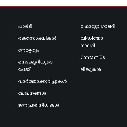
പാർടി
ഫോട്ടോ ഗാലറി
രക്തസാക്ഷികൾ
വീഡിയോ
ഗാലറി
നേതൃത്വം
Contact Us
സെക്രട്ടറിയുടെ
പേജ്
ലിങ്കുകൾ
വാർത്താക്കുറിപ്പുകൾ
ലേഖനങ്ങൾ
ജനപ്രതിനിധികൾ