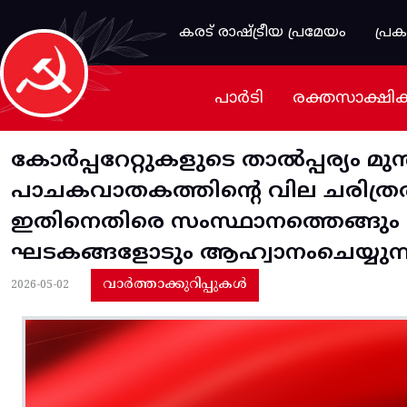
Skip to main content
കരട് രാഷ്ട്രീയ പ്രമേയം
പ്ര
പാർടി
രക്തസാക്ഷി
കോര്‍പ്പറേറ്റുകളുടെ താല്‍പ്പര്യം മു
പാചകവാതകത്തിന്റെ വില ചരിത്രത്തി
ഇതിനെതിരെ സംസ്ഥാനത്തെങ്ങും പ്
ഘടകങ്ങളോടും ആഹ്വാനംചെയ്യുന്
വാർത്താക്കുറിപ്പുകൾ
2026-05-02