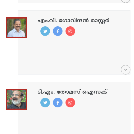
എം.വി. ഗോവിന്ദൻ മാസ്റ്റർ
ടി.എം. തോമസ് ഐസക്