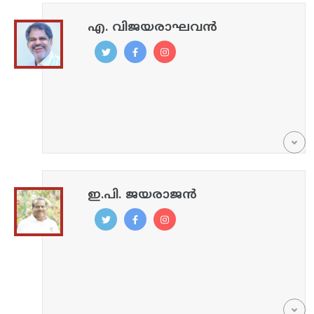
എ. വിജയരാഘവൻ
ഇ.പി. ജയരാജൻ