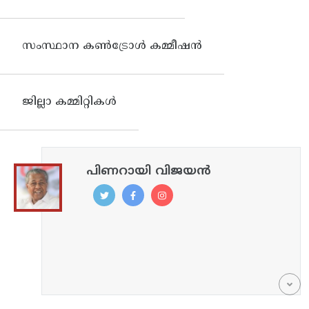
സംസ്ഥാന കണ്‍ട്രോള്‍ കമ്മീഷന്‍
ജില്ലാ കമ്മിറ്റികൾ
പിണറായി വിജയൻ