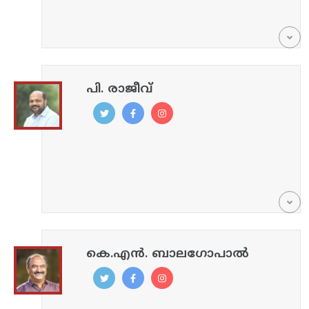
പി. രാജീവ്
കെ.എൻ. ബാലഗോപാൽ