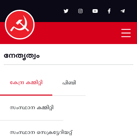
Skip to main content
നേതൃത്വം
കേന്ദ്ര കമ്മിറ്റി
പിബി
സംസ്ഥാന കമ്മിറ്റി
സംസ്ഥാന സെക്രട്ടേറിയറ്റ്