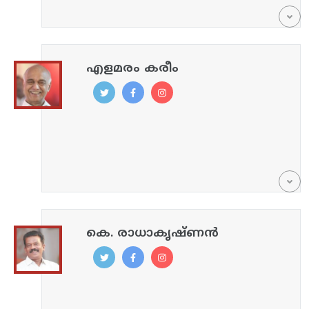
എളമരം കരീം
കെ. രാധാകൃഷ്ണൻ