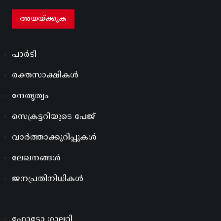
പാർടി
രക്തസാക്ഷികൾ
നേതൃത്വം
സെക്രട്ടറിയുടെ പേജ്
വാർത്താക്കുറിപ്പുകൾ
ലേഖനങ്ങൾ
ജനപ്രതിനിധികൾ
ഫോട്ടോ ഗാലറി