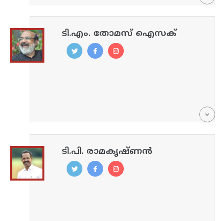
ടി.എം. തോമസ് ഐസക്
ടി.പി. രാമകൃഷ്ണൻ