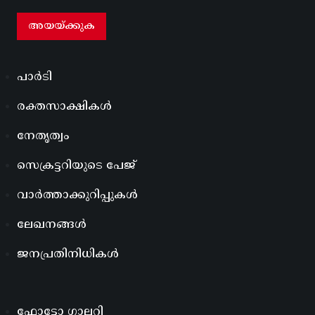
പാർടി
രക്തസാക്ഷികൾ
നേതൃത്വം
സെക്രട്ടറിയുടെ പേജ്
വാർത്താക്കുറിപ്പുകൾ
ലേഖനങ്ങൾ
ജനപ്രതിനിധികൾ
ഫോട്ടോ ഗാലറി