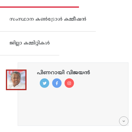
സംസ്ഥാന കണ്‍ട്രോള്‍ കമ്മീഷന്‍
ജില്ലാ കമ്മിറ്റികൾ
പിണറായി വിജയൻ