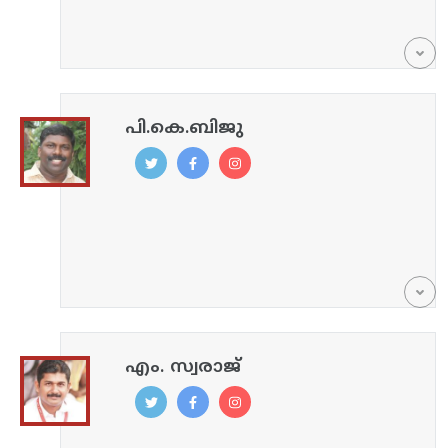
പി.കെ.ബിജു
എം. സ്വരാജ്