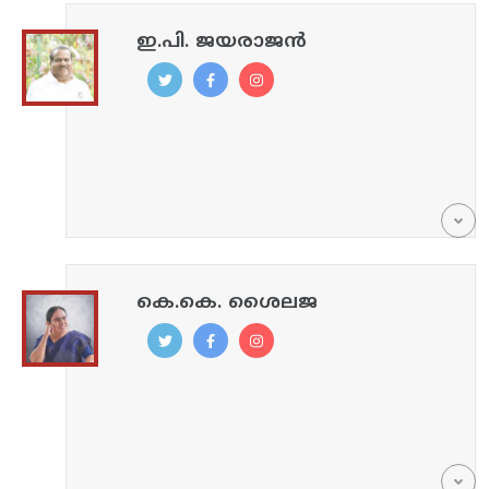
ഇ.പി. ജയരാജൻ
കെ.കെ. ശൈലജ