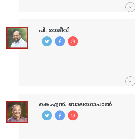
പി. രാജീവ്
കെ.എൻ. ബാലഗോപാൽ